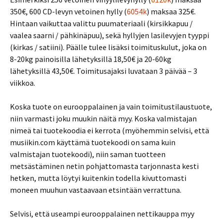
350€, 600 CD-levyn vetoinen hylly (
6054k
) maksaa 325€.
Hintaan vaikuttaa valittu puumateriaali (kirsikkapuu /
vaalea saarni / pähkinäpuu), sekä hyllyjen lasilevyjen tyyppi
(kirkas / satiini). Päälle tulee lisäksi toimituskulut, joka on
8-20kg painoisilla lähetyksillä 18,50€ ja 20-60kg
lähetyksillä 43,50€. Toimitusajaksi luvataan 3 päivää – 3
viikkoa.
Koska tuote on eurooppalainen ja vain toimitustilaustuote,
niin varmasti joku muukin näitä myy. Koska valmistajan
nimeä tai tuotekoodia ei kerrota (myöhemmin selvisi, että
musiikin.com käyttämä tuotekoodi on sama kuin
valmistajan tuotekoodi), niin saman tuotteen
metsästäminen netin pohjattomasta tarjonnasta kesti
hetken, mutta löytyi kuitenkin todella kivuttomasti
moneen muuhun vastaavaan etsintään verrattuna.
Selvisi, että useampi eurooppalainen nettikauppa myy