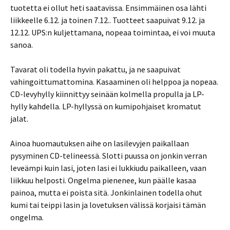
tuotetta ei ollut heti saatavissa. Ensimmäinen osa lähti
liikkeelle 6.12. ja toinen 7.12.. Tuotteet saapuivat 9.12. ja
12.12. UPS:n kuljettamana, nopeaa toimintaa, ei voi muuta
sanoa.
Tavarat oli todella hyvin pakattu, ja ne saapuivat
vahingoittumattomina. Kasaaminen oli helppoa ja nopeaa.
CD-levyhylly kiinnittyy seinään kolmella propulla ja LP-
hylly kahdella. LP-hyllyssä on kumipohjaiset kromatut
jalat.
Ainoa huomautuksen aihe on lasilevyjen paikallaan
pysyminen CD-telineessä. Slotti puussa on jonkin verran
leveämpi kuin lasi, joten lasi ei lukkiudu paikalleen, vaan
liikkuu helposti. Ongelma pienenee, kun päälle kasaa
painoa, mutta ei poista sitä. Jonkinlainen todella ohut
kumi tai teippi lasin ja lovetuksen välissä korjaisi tämän
ongelma.