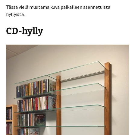
Tässä vielä muutama kuva paikalleen asennetuista
hyllyistä.
CD-hylly