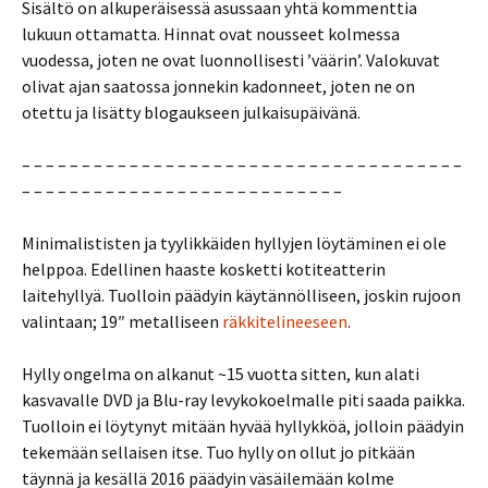
Sisältö on alkuperäisessä asussaan yhtä kommenttia
lukuun ottamatta. Hinnat ovat nousseet kolmessa
vuodessa, joten ne ovat luonnollisesti ’väärin’. Valokuvat
olivat ajan saatossa jonnekin kadonneet, joten ne on
otettu ja lisätty blogaukseen julkaisupäivänä.
– – – – – – – – – – – – – – – – – – – – – – – – – – – – – – – – – – – – –
– – – – – – – – – – – – – – – – – – – – – – – – – – –
Minimalististen ja tyylikkäiden hyllyjen löytäminen ei ole
helppoa. Edellinen haaste kosketti kotiteatterin
laitehyllyä. Tuolloin päädyin käytännölliseen, joskin rujoon
valintaan; 19″ metalliseen
räkkitelineeseen
.
Hylly ongelma on alkanut ~15 vuotta sitten, kun alati
kasvavalle DVD ja Blu-ray levykokoelmalle piti saada paikka.
Tuolloin ei löytynyt mitään hyvää hyllykköä, jolloin päädyin
tekemään sellaisen itse. Tuo hylly on ollut jo pitkään
täynnä ja kesällä 2016 päädyin väsäilemään kolme