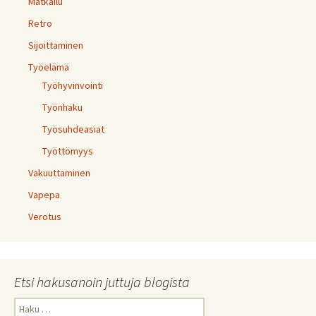
Matkailu
Retro
Sijoittaminen
Työelämä
Työhyvinvointi
Työnhaku
Työsuhdeasiat
Työttömyys
Vakuuttaminen
Vapepa
Verotus
Etsi hakusanoin juttuja blogista
Haku: