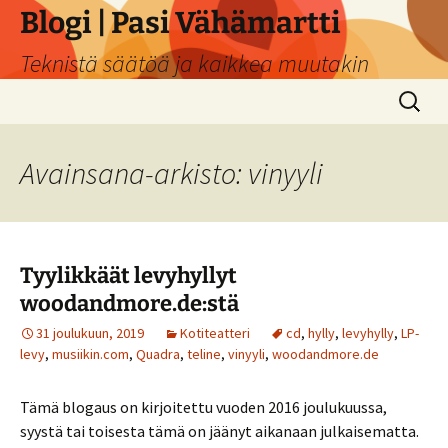
Siirry
Blogi | Pasi Vähämartti
sisältöön
Teknistä säätöä ja kaikkea muutakin
Haku:
Avainsana-arkisto: vinyyli
Tyylikkäät levyhyllyt
woodandmore.de:stä
31 joulukuun, 2019
Kotiteatteri
cd
,
hylly
,
levyhylly
,
LP-
levy
,
musiikin.com
,
Quadra
,
teline
,
vinyyli
,
woodandmore.de
Tämä blogaus on kirjoitettu vuoden 2016 joulukuussa,
syystä tai toisesta tämä on jäänyt aikanaan julkaisematta.