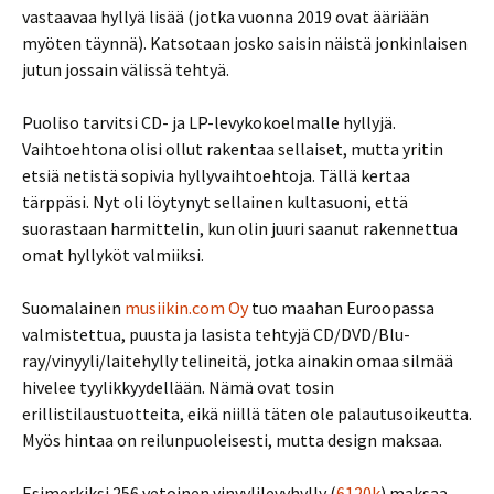
vastaavaa hyllyä lisää (jotka vuonna 2019 ovat ääriään
myöten täynnä). Katsotaan josko saisin näistä jonkinlaisen
jutun jossain välissä tehtyä.
Puoliso tarvitsi CD- ja LP-levykokoelmalle hyllyjä.
Vaihtoehtona olisi ollut rakentaa sellaiset, mutta yritin
etsiä netistä sopivia hyllyvaihtoehtoja. Tällä kertaa
tärppäsi. Nyt oli löytynyt sellainen kultasuoni, että
suorastaan harmittelin, kun olin juuri saanut rakennettua
omat hyllyköt valmiiksi.
Suomalainen
musiikin.com Oy
tuo maahan Euroopassa
valmistettua, puusta ja lasista tehtyjä CD/DVD/Blu-
ray/vinyyli/laitehylly telineitä, jotka ainakin omaa silmää
hivelee tyylikkyydellään. Nämä ovat tosin
erillistilaustuotteita, eikä niillä täten ole palautusoikeutta.
Myös hintaa on reilunpuoleisesti, mutta design maksaa.
Esimerkiksi 256 vetoinen vinyylilevyhylly (
6120k
) maksaa