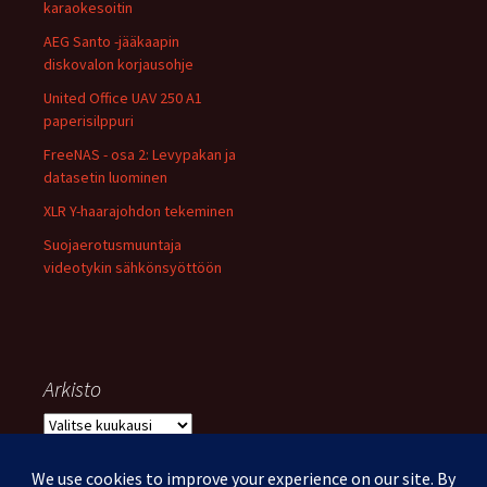
karaokesoitin
AEG Santo -jääkaapin
diskovalon korjausohje
United Office UAV 250 A1
paperisilppuri
FreeNAS - osa 2: Levypakan ja
datasetin luominen
XLR Y-haarajohdon tekeminen
Suojaerotusmuuntaja
videotykin sähkönsyöttöön
Arkisto
Arkisto