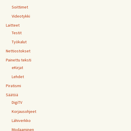
Soittimet
Videotykki
Laitteet
Testit
Työkalut
Nettiostokset
Painettu teksti
eKirjat
Lehdet
Piratismi
Säätöä
DigiTV
Korjausohjeet
Lähiverkko
Modaaminen