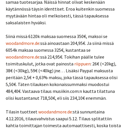
samaa tuotesarjaa. Näissä hinnat olivat keskenään
käytännössä täysin identtiset. Eroa kuitenkin suomessa
myytävään hintaa oli melkoisesti, tässä tapauksessa
saksalaisten hyväksi.
Siinä missä 6120k maksaa suomessa 350€, maksoi se
woodandmore.de
:ssä ainoastaan 204,95€. Ja siinä missä
6054k maksaa suomessa 325€, kustantaa se
woodandmore.de
:ssä 214,95€. Tokihan päälle tulee
toimituskulut, jotka ovat painosta
riippuen
: 26€ (<20kg),
38€ (<30kg), 59€ (<40kg) jne… Lisäksi Paypal maksusta
peritään 2,5€ + 0,63% maksu, joka tässä tapauksessa olisi
5,50€. Täten tilauksen kokonaissummaksi muodostui
484,40€. Vastaava tilaus musiikin.com:n kautta tilattuna
olisi kustantanut 718,50€, eli siis 234,10€ enemmän.
Tilasin tuotteet
woodandmore.de
:stä sunnuntaina
4.12.2016, tilausvahvistus saapui 5.12. Tilaus splitattiin
kahtia toimittajan toimesta automaattisesti, koska toista