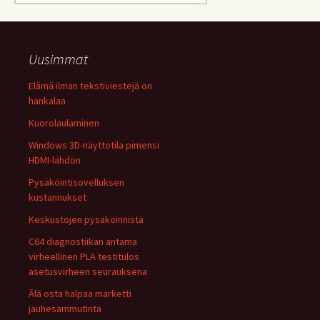
Uusimmat
Elämä ilman tekstiviestejä on
hankalaa
Kuorolaulaminen
Windows 3D-näyttötila pimensi
HDMI-lähdön
Pysäköintisovelluksen
kustannukset
Keskustojen pysäköinnistä
C64 diagnostiikan antama
virheellinen PLA testitulos
asetusvirheen seurauksena
Älä osta halpaa marketti
jauhesammutinta