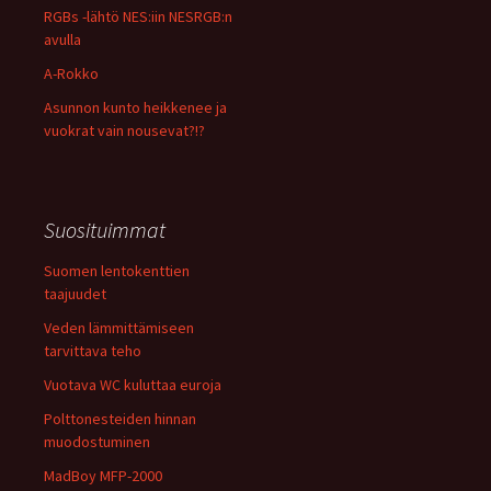
RGBs -lähtö NES:iin NESRGB:n
avulla
A-Rokko
Asunnon kunto heikkenee ja
vuokrat vain nousevat?!?
Suosituimmat
Suomen lentokenttien
taajuudet
Veden lämmittämiseen
tarvittava teho
Vuotava WC kuluttaa euroja
Polttonesteiden hinnan
muodostuminen
MadBoy MFP-2000