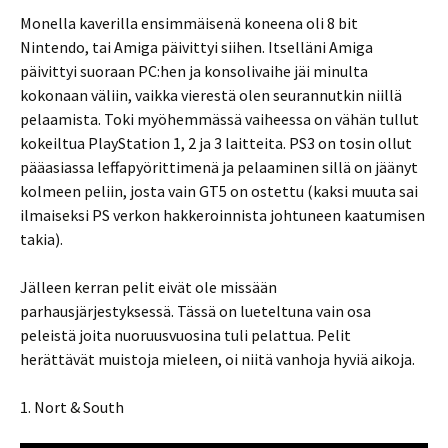
Monella kaverilla ensimmäisenä koneena oli 8 bit
Nintendo, tai Amiga päivittyi siihen. Itselläni Amiga
päivittyi suoraan PC:hen ja konsolivaihe jäi minulta
kokonaan väliin, vaikka vierestä olen seurannutkin niillä
pelaamista. Toki myöhemmässä vaiheessa on vähän tullut
kokeiltua PlayStation 1, 2 ja 3 laitteita. PS3 on tosin ollut
pääasiassa leffapyörittimenä ja pelaaminen sillä on jäänyt
kolmeen peliin, josta vain GT5 on ostettu (kaksi muuta sai
ilmaiseksi PS verkon hakkeroinnista johtuneen kaatumisen
takia).
Jälleen kerran pelit eivät ole missään
parhausjärjestyksessä. Tässä on lueteltuna vain osa
peleistä joita nuoruusvuosina tuli pelattua. Pelit
herättävät muistoja mieleen, oi niitä vanhoja hyviä aikoja.
1. Nort & South