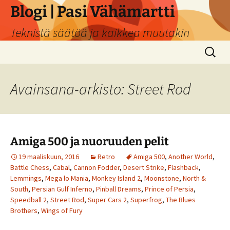
Siirry
Blogi | Pasi Vähämartti
sisältöön
Teknistä säätöä ja kaikkea muutakin
Haku:
Avainsana-arkisto: Street Rod
Amiga 500 ja nuoruuden pelit
19 maaliskuun, 2016
Retro
Amiga 500
,
Another World
,
Battle Chess
,
Cabal
,
Cannon Fodder
,
Desert Strike
,
Flashback
,
Lemmings
,
Mega lo Mania
,
Monkey Island 2
,
Moonstone
,
North &
South
,
Persian Gulf Inferno
,
Pinball Dreams
,
Prince of Persia
,
Speedball 2
,
Street Rod
,
Super Cars 2
,
Superfrog
,
The Blues
Brothers
,
Wings of Fury