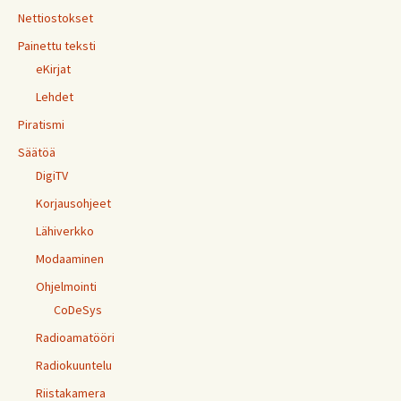
Nettiostokset
Painettu teksti
eKirjat
Lehdet
Piratismi
Säätöä
DigiTV
Korjausohjeet
Lähiverkko
Modaaminen
Ohjelmointi
CoDeSys
Radioamatööri
Radiokuuntelu
Riistakamera