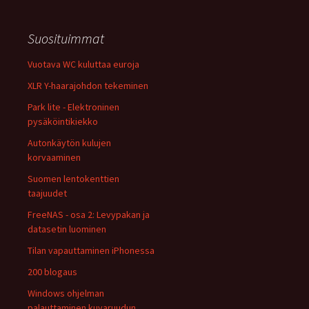
Suosituimmat
Vuotava WC kuluttaa euroja
XLR Y-haarajohdon tekeminen
Park lite - Elektroninen
pysäköintikiekko
Autonkäytön kulujen
korvaaminen
Suomen lentokenttien
taajuudet
FreeNAS - osa 2: Levypakan ja
datasetin luominen
Tilan vapauttaminen iPhonessa
200 blogaus
Windows ohjelman
palauttaminen kuvaruudun