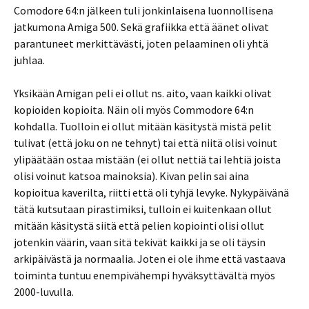
Comodore 64:n jälkeen tuli jonkinlaisena luonnollisena
jatkumona Amiga 500. Sekä grafiikka että äänet olivat
parantuneet merkittävästi, joten pelaaminen oli yhtä
juhlaa.
Yksikään Amigan peli ei ollut ns. aito, vaan kaikki olivat
kopioiden kopioita. Näin oli myös Commodore 64:n
kohdalla. Tuolloin ei ollut mitään käsitystä mistä pelit
tulivat (että joku on ne tehnyt) tai että niitä olisi voinut
ylipäätään ostaa mistään (ei ollut nettiä tai lehtiä joista
olisi voinut katsoa mainoksia). Kivan pelin sai aina
kopioitua kaverilta, riitti että oli tyhjä levyke. Nykypäivänä
tätä kutsutaan pirastimiksi, tulloin ei kuitenkaan ollut
mitään käsitystä siitä että pelien kopiointi olisi ollut
jotenkin väärin, vaan sitä tekivät kaikki ja se oli täysin
arkipäivästä ja normaalia. Joten ei ole ihme että vastaava
toiminta tuntuu enempivähempi hyväksyttävältä myös
2000-luvulla.