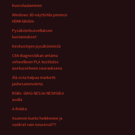
Kuorolaulaminen
Windows 3D-näyttötila pimensi
HDMI-lähdön
Pysäköintisovelluksen
kustannukset
Keskustojen pysäköinnistä
C64 diagnostiikan antama
virheellinen PLA testitulos
asetusvirheen seurauksena
Älä osta halpaa marketti
jauhesammutinta
RGBs -lähtö NES:iin NESRGB:n
avulla
A-Rokko
Asunnon kunto heikkenee ja
vuokrat vain nousevat?!?