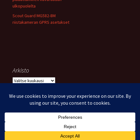
ulkopuolelta
Scout Guard MG582-8M
riistakameran GPRS asetukset
Arkisto
Arkisto
Voimanlähteenä WordPress