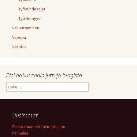
Työsuhdeasiat
Työttömyys
Vakuuttaminen
Vapepa
Verotus
Etsi hakusanoin juttuja blogista
Haku:
Uusimmat
Elämä ilman tekstiviestejä on
hankalaa