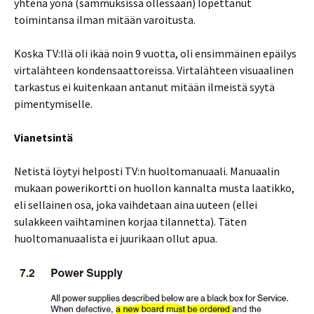
yhtenä yönä (sammuksissa ollessaan) lopettanut
toimintansa ilman mitään varoitusta.
Koska TV:llä oli ikää noin 9 vuotta, oli ensimmäinen epäilys
virtalähteen kondensaattoreissa. Virtalähteen visuaalinen
tarkastus ei kuitenkaan antanut mitään ilmeistä syytä
pimentymiselle.
Vianetsintä
Netistä löytyi helposti TV:n huoltomanuaali. Manuaalin
mukaan powerikortti on huollon kannalta musta laatikko,
eli sellainen osa, joka vaihdetaan aina uuteen (ellei
sulakkeen vaihtaminen korjaa tilannetta). Täten
huoltomanuaalista ei juurikaan ollut apua.