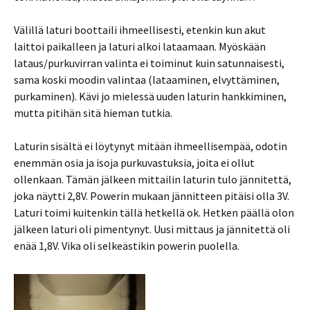
Välillä laturi boottaili ihmeellisesti, etenkin kun akut
laittoi paikalleen ja laturi alkoi lataamaan. Myöskään
lataus/purkuvirran valinta ei toiminut kuin satunnaisesti,
sama koski moodin valintaa (lataaminen, elvyttäminen,
purkaminen). Kävi jo mielessä uuden laturin hankkiminen,
mutta pitihän sitä hieman tutkia.
Laturin sisältä ei löytynyt mitään ihmeellisempää, odotin
enemmän osia ja isoja purkuvastuksia, joita ei ollut
ollenkaan. Tämän jälkeen mittailin laturin tulo jännitettä,
joka näytti 2,8V. Powerin mukaan jännitteen pitäisi olla 3V.
Laturi toimi kuitenkin tällä hetkellä ok. Hetken päällä olon
jälkeen laturi oli pimentynyt. Uusi mittaus ja jännitettä oli
enää 1,8V. Vika oli selkeästikin powerin puolella.