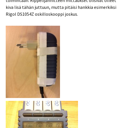
toimintaan. Rippelijännitteen mittaukset olisivat olleet
kiva lisä tähän juttuun, mutta pitäisi hankkia esimerkiksi
Rigol DS1054Z oskilloskooppi joskus.