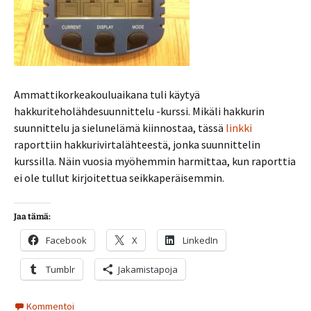
Ammattikorkeakouluaikana tuli käytyä
hakkuriteholähdesuunnittelu -kurssi. Mikäli hakkurin
suunnittelu ja sielunelämä kiinnostaa, tässä
linkki
raporttiin hakkurivirtalähteestä, jonka suunnittelin
kurssilla. Näin vuosia myöhemmin harmittaa, kun raporttia
ei ole tullut kirjoitettua seikkaperäisemmin.
Jaa tämä:
Facebook
X
LinkedIn
Tumblr
Jakamistapoja
Kommentoi