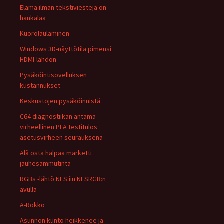
Elämä ilman tekstiviestejä on
hankalaa
Kuorolaulaminen
Windows 3D-näyttötila pimensi
HDMI-lähdön
Pysäköintisovelluksen
kustannukset
Keskustojen pysäköinnistä
C64 diagnostiikan antama
virheellinen PLA testitulos
asetusvirheen seurauksena
Älä osta halpaa marketti
jauhesammutinta
RGBs -lähtö NES:iin NESRGB:n
avulla
A-Rokko
Asunnon kunto heikkenee ja