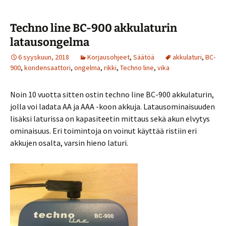
Techno line BC-900 akkulaturin
latausongelma
6 syyskuun, 2018
Korjausohjeet
,
Säätöä
akkulaturi
,
BC-
900
,
kondensaattori
,
ongelma
,
rikki
,
Techno line
,
vika
Noin 10 vuotta sitten ostin techno line BC-900 akkulaturin,
jolla voi ladata AA ja AAA -koon akkuja. Latausominaisuuden
lisäksi laturissa on kapasiteetin mittaus sekä akun elvytys
ominaisuus. Eri toimintoja on voinut käyttää ristiin eri
akkujen osalta, varsin hieno laturi.