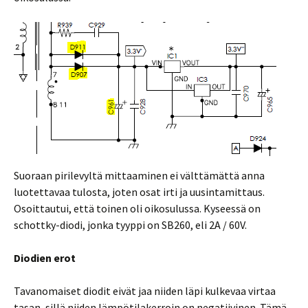
Suoraan pirilevyltä mittaaminen ei välttämättä anna
luotettavaa tulosta, joten osat irti ja uusintamittaus.
Osoittautui, että toinen oli oikosulussa. Kyseessä on
schottky-diodi, jonka tyyppi on SB260, eli 2A / 60V.
Diodien erot
Tavanomaiset diodit eivät jaa niiden läpi kulkevaa virtaa
tasan, sillä niiden lämpötilakerroin on negatiivinen. Tämä