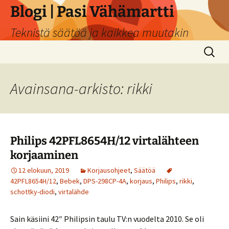
Siirry
Blogi | Pasi Vähämartti
sisältöön
Teknistä säätöä ja kaikkea muutakin
Haku:
Avainsana-arkisto: rikki
Philips 42PFL8654H/12 virtalähteen
korjaaminen
12 elokuun, 2019
Korjausohjeet
,
Säätöä
42PFL8654H/12
,
Bebek
,
DPS-298CP-4A
,
korjaus
,
Philips
,
rikki
,
schottky-diodi
,
virtalähde
Sain käsiini 42″ Philipsin taulu TV:n vuodelta 2010. Se oli