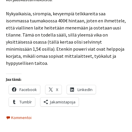
Nykyaikaisia, sirompia, kevyempiä telkkareita saa
isommassa tuumakoossa 400€ hintaan, joten en ihmettele,
että viallinen laite heitetään menemään ja ostetaan uusi
tilanne. Tämä on todella sääli, sillä yleensä vika on
yksittäisessä osassa (tällä kertaa olisi selvinnyt
minimissään 1,5€ osilla). Etenkin poweri viat ovat helppoja
korjata, mikäli omaa sopivat mittalaitteet, työkalut ja
hyppysellisen taitoa.
Jaa tämä:
Facebook
X
LinkedIn
Tumblr
Jakamistapoja
Kommentoi