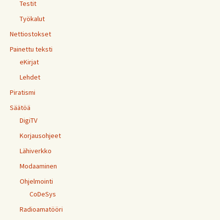
Testit
Työkalut
Nettiostokset
Painettu teksti
eKirjat
Lehdet
Piratismi
Säätöä
DigiTV
Korjausohjeet
Lähiverkko
Modaaminen
Ohjelmointi
CoDeSys
Radioamatööri