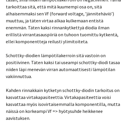
tarkoittaa sitä, että mitä kuumempi osa on, sitä
alhaisemmaksi sen Vf (forward voltage, ’jännitehäviö’)
muuttuu, ja täten virtaa alkaa kulkemaan entistä
enemmän. Täten kaksi rinnankytkettyä diodia ilman
erillistä virrantasauspiiriä on tuhoon tuomittu kytkentä,
ellei komponentteja reilusti ylimitoiteta.
Schottky-diodien lämpötilakerroin sitä vastoin on
positiivinen. Täten kaksi tai useampi schottky-diodi tasaa
niiden läpi menevän virran automaattisesti lämpötilan
vakiinnuttua.
Kahden rinnakkain kytketyn schottky-diodin tarkoitus on
kasvattaa virtakapasiteettia. Virtakapasiteettia voisi
kasvattaa myös isovirtaisemmalla komponentilla, mutta
näissä on korkeampi Vf => hyötysuhde heikkenee
aavistuksen.