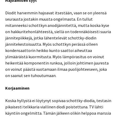
Hajoamisen syyt
Diodit harvemmin hajoavat itsestään, vaan se on yleensä
seurausta jostakin muusta ongelmasta. En tullut
mitanneeksi schottkyn anodijännitettä, mutta koska kyse
on hakkuritehonlähteestä, siellä on todennäköisesti suuria
jännitepiikkejä, jotka lähentelevät schottky-diodin
jännitekestoisuutta. Myös schottkyn perässä olleen
kondensaattorin heikko kunto saattoi aiheuttaa
ylimääräistä kuormitusta. Myös lämpörasitus on voinut
heikentää komponentin runkoa, jolloin johtimen juuresta
on voinut päästä vuotamaan ilmaa puolijohteeseen, joka
on saanut sen tuhoutumaan.
Korjaaminen
Koska hyllystä ei löytynyt sopivaa schottky-diodia, testasin
pikaisesti telkkaria viallinen diodi poistettuna. TV lähti
käyntiin ongelmitta. Tämän jälkeen olikin helppoa marssia