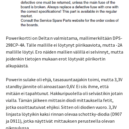
Powerikortti on Delta:n valmistama, mallimerkiltään DPS-
298CP-4A. Tälle mallille ei löytynyt piirikaaviota, mutta -2A
mallille löytyi. Ero näiden mallien välillä ei selvinnyt, mutta
joidenkin tietojen mukaan erot löytyvät piirikortin
alkupäästä.
Powerin sulake oli ehjä, tasasuuntaajakin toimi, mutta 3,3V
standby jännite oli ainoastaan 0,6V. Ei siis ihme, että
mitään ei tapahtunut. Hakkuripuolella oli selvästikin jotain
vialla. Tämän jälkeen mittasin diodi mittauksella fetit,
jotka osoittautuivat ehjiksi. Sitten oli diodien vuoro. 3,3V
linjasta löytyikin kaksi rinnan olevaa schottky-diodia (D907
ja D911), jotka näyttivät mittauksen perusteella olevan
oikosulussa.