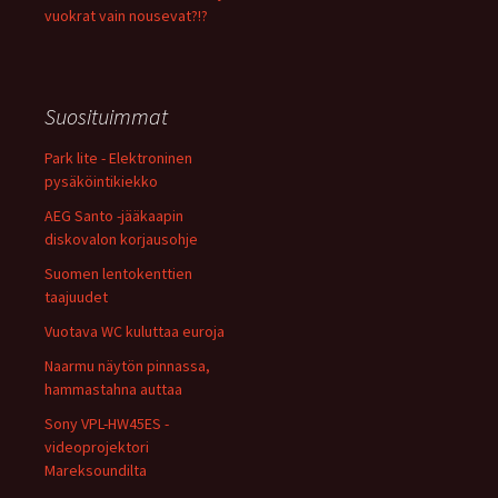
vuokrat vain nousevat?!?
Suosituimmat
Park lite - Elektroninen
pysäköintikiekko
AEG Santo -jääkaapin
diskovalon korjausohje
Suomen lentokenttien
taajuudet
Vuotava WC kuluttaa euroja
Naarmu näytön pinnassa,
hammastahna auttaa
Sony VPL-HW45ES -
videoprojektori
Mareksoundilta