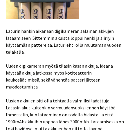
Laturin hankin aikanaan digikameran salaman akkujen
lataamiseen. Sittemmin akuista loppui henki ja siirryin
käyttämään pattereita. Laturi ehti olla muutaman vuoden
telakalla.
Uuden digikameran myötä tilasin kasan akkuja, ideana
käyttää akkuja jatkossa myös kotiteatterin
kaukosäätimissä, sekä vähentää patteri jätteen
muodostumista.
Uusien akkujen piti olla tehtaalla valmiiksi ladattuja.
Latasin akut kuitenkin varmuudenvuoksi ennen käyttöä.
Ihmettelin, kun lataaminen on todella hidasta, ja että
1900mAh akkuihin uppoaa lähes 3000mAh. Lataamisessa on
toki häviönsä, mutta akkujenhan piti olla täynnä…