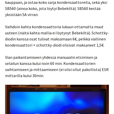
kauppaan, ja ostaa koko sarja kondensaattoreita, sekä yksi
SB560 (ainoa koko, jota löytyi Bebekiltä). SB560 kestää
yksistään 5A virran.
Vaihdoin kahta kondensaattoria lukuun ottamatta muut
uuteen (näitä kahta mallia ei löytynyt Bebekiltä). Schottky-
diodin kanssa osat tulivat maksamaan 6€, pelkkä viallinen
kondensaattori + schottky-diodi olisivat maksaneet 1,5€.
Vian paikantamiseen yhdessä manuaalin etsimisen ja
selailun kanssa kului noin 60 min. Kondensaattorien
vaihtamiseen ja mittaamiseen (ei olisi ollut pakollista) ESR
mittarilla kului 30min.