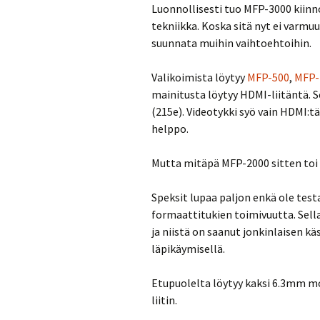
Luonnollisesti tuo MFP-3000 kiinnos
tekniikka. Koska sitä nyt ei varmuu
suunnata muihin vaihtoehtoihin.
Valikoimista löytyy
MFP-500
,
MFP-
mainitusta löytyy HDMI-liitäntä. 
(215e). Videotykki syö vain HDMI:tä
helppo.
Mutta mitäpä MFP-2000 sitten to
Speksit lupaa paljon enkä ole testa
formaattitukien toimivuutta. Sella
ja niistä on saanut jonkinlaisen kä
läpikäymisellä.
Etupuolelta löytyy kaksi 6.3mm mon
liitin.