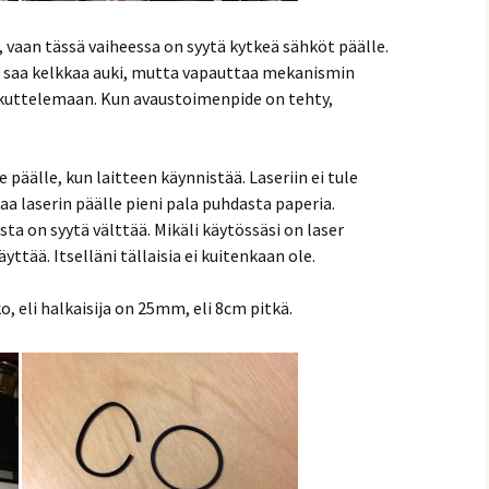
, vaan tässä vaiheessa on syytä kytkeä sähköt päälle.
n saa kelkkaa auki, mutta vapauttaa mekanismin
iikuttelemaan. Kun avaustoimenpide on tehty,
e päälle, kun laitteen käynnistää. Laseriin ei tule
taa laserin päälle pieni pala puhdasta paperia.
ta on syytä välttää. Mikäli käytössäsi on laser
äyttää. Itselläni tällaisia ei kuitenkaan ole.
o, eli halkaisija on 25mm, eli 8cm pitkä.