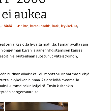
 ei aukea
,
Säätöä
hihna
,
karaokesoitin
,
katki
,
leyvkelkka
,
tteri alkaa olla hyvällä mallilla. Tämän avulla sain
en ongelman kuvan ja äänen yhdistämisen kanssa.
esoitin ei kuitenkaan suostunut yhteistyöhön,
eän hurinan aikaiseksi, eli moottori on varmasti ehjä.
nutta levykelkan hihnaa. Asia selviää avaamalla
a kaksi kummaltakin kyljeltä. Ensin kuitenkin
ältytään hengenvaaralta.