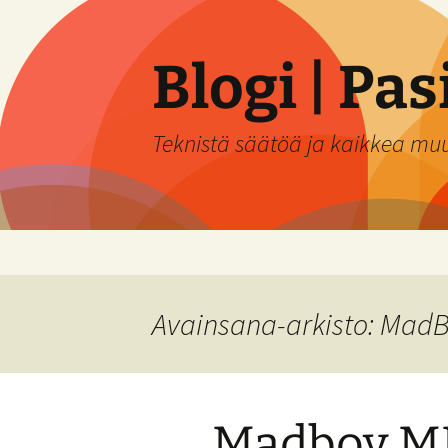
Siirry
sisältöön
Blogi | Pa
Teknistä säätöä ja kaikkea mu
Avainsana-arkisto: Mad
Madboy M