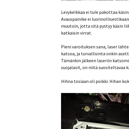
Levykelkkaa ei tule pakottaa käsin
Avauspainike ei luonnollisestikaa
muutoin, jotta sitä pystyy käsin l
katkaisin virrat.
Pieni varoituksen sana, laser lähte
katsoa, ja turvallisinta onkin aset
Tämänkin jälkeen laseriin katsomis
suojalasit, on niitä suositeltavaa k
Hihna tosiaan oli poikki. Hihan kok