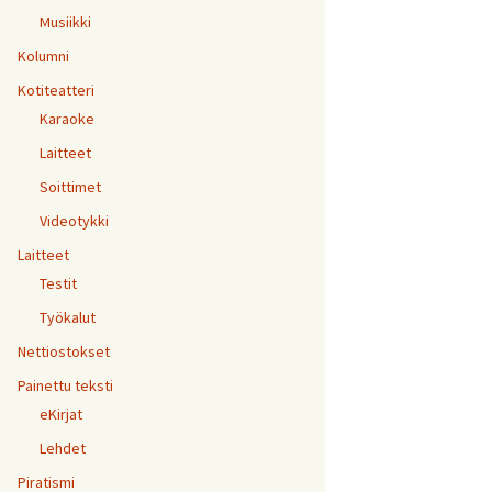
Musiikki
Kolumni
Kotiteatteri
Karaoke
Laitteet
Soittimet
Videotykki
Laitteet
Testit
Työkalut
Nettiostokset
Painettu teksti
eKirjat
Lehdet
Piratismi