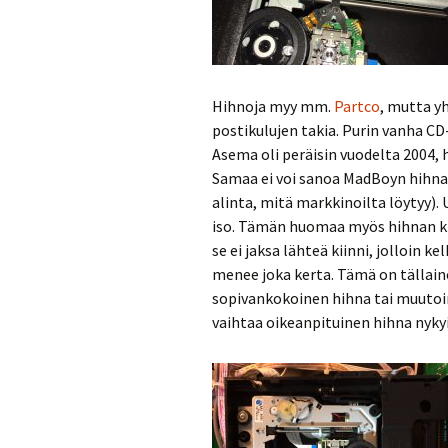
Hihnoja myy mm.
Partco
, mutta y
postikulujen takia. Purin vanha C
Asema oli peräisin vuodelta 2004, 
Samaa ei voi sanoa MadBoyn hihnast
alinta, mitä markkinoilta löytyy). 
iso. Tämän huomaa myös hihnan kir
se ei jaksa lähteä kiinni, jolloin k
menee joka kerta. Tämä on tällaine
sopivankokoinen hihna tai muutoin 
vaihtaa oikeanpituinen hihna nykyi