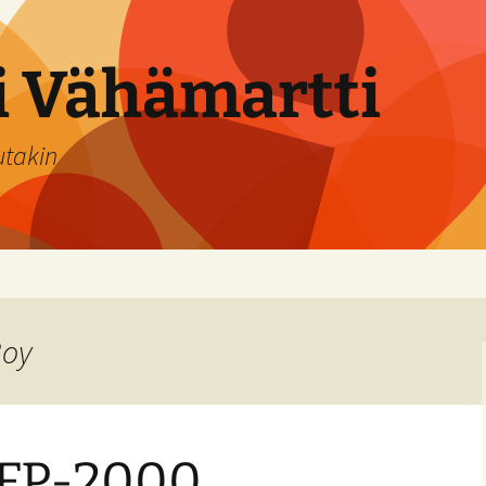
si Vähämartti
utakin
Boy
FP-2000