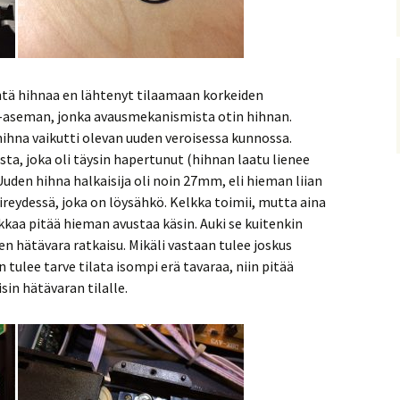
htä hihnaa en lähtenyt tilaamaan korkeiden
D-aseman, jonka avausmekanismista otin hihnan.
hihna vaikutti olevan uuden veroisessa kunnossa.
a, joka oli täysin hapertunut (hihnan laatu lienee
Uuden hihna halkaisija oli noin 27mm, eli hieman liian
eydessä, joka on löysähkö. Kelkka toimii, mutta aina
elkkaa pitää hieman avustaa käsin. Auki se kuitenkin
n hätävara ratkaisu. Mikäli vastaan tulee joskus
tulee tarve tilata isompi erä tavaraa, niin pitää
sin hätävaran tilalle.