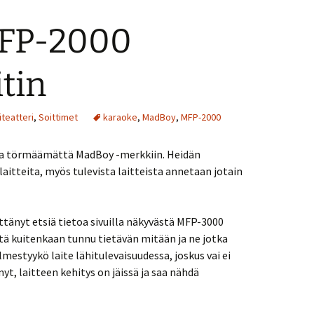
FP-2000
tin
iteatteri
,
Soittimet
karaoke
,
MadBoy
,
MFP-2000
olla törmäämättä MadBoy -merkkiin. Heidän
a laitteita, myös tulevista laitteista annetaan jotain
tänyt etsiä tietoa sivuilla näkyvästä MFP-3000
tä kuitenkaan tunnu tietävän mitään ja ne jotka
ilmestyykö laite lähitulevaisuudessa, joskus vai ei
t, laitteen kehitys on jäissä ja saa nähdä