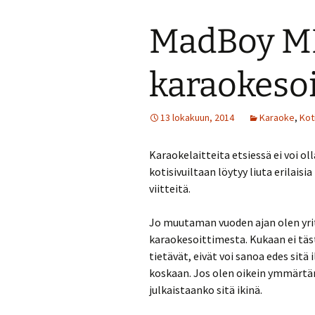
MadBoy M
karaokesoi
13 lokakuun, 2014
Karaoke
,
Kot
Karaokelaitteita etsiessä ei voi 
kotisivuiltaan löytyy liuta erilaisi
viitteitä.
Jo muutaman vuoden ajan olen yrit
karaokesoittimesta. Kukaan ei täs
tietävät, eivät voi sanoa edes sitä 
koskaan. Jos olen oikein ymmärtäny
julkaistaanko sitä ikinä.