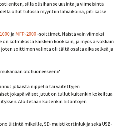
ti eniten, sillä olisihan se uusinta ja viimeisintä
della ollut tulossa myyntiin lähiaikoina, piti katse
1000
ja
MFP-2000
-soittimet. Näistä vain viimeksi
Se on kolmikosta kaikkein kookkain, ja myös arvokkain
 joten soittimen valinta oli tältä osalta aika selkeä ja
i mukanaan olohuoneeseeni?
nnut jokaista nippeliä tai väitettyjen
iset jokapäiväiset jutut on tullut kuitenkin kokeiltua
sityksen. Aloitetaan kuitenkin liitäntöjen
o liitintä mikeille, SD-muistikortinlukija sekä USB-