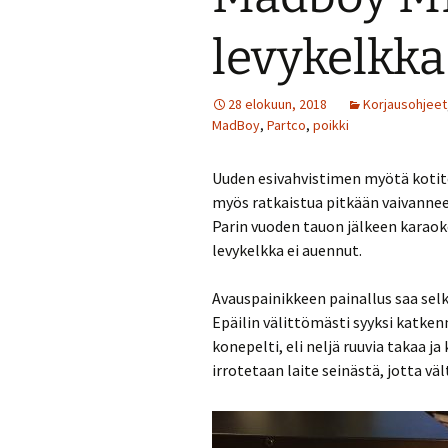
levykelkka
28 elokuun, 2018
Korjausohjeet
MadBoy
,
Partco
,
poikki
Uuden esivahvistimen myötä kotitea
myös ratkaistua pitkään vaivanne
Parin vuoden tauon jälkeen karaok
levykelkka ei auennut.
Avauspainikkeen painallus saa selk
Epäilin välittömästi syyksi katken
konepelti, eli neljä ruuvia takaa j
irrotetaan laite seinästä, jotta v