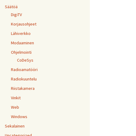
Säätöä
DigiTV
Korjausohjeet
Lähiverkko
Modaaminen
Ohjelmointi
CoDeSys
Radioamatööri
Radiokuuntelu
Riistakamera
Vinkit
Web
Windows
Sekalainen
Uncategorized