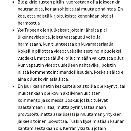
Blogikirjoitusten pitäisi vuorostaan olla jokseenkin
neutraaleita, korjausohjeita tai muuta pohdintaa. En
koe, että näistä kirjoituksista kenenkään pitäisi
hermostua.
YouTubeen olen julkaissut joitain läheltä piti
liikennevideoita, joista vastapuoli voi olla
harmissaan, kun tilanteesta on kuvamateriaalia.
Kokeilin piilottaa videot väliaikaisesti noin puoleksi
vuodeksi, mutta tällä ei ollut mitään vaikutusta ollut.
Kun vapautin videot uudelleen nähtäviksi, poistin
niistä kommentointimahdollisuuden, koska sisältö ei
aina ollut kovin asiallista.
En juurikaan netin keskustelupalstoilla ole käynyt, tai
muutenkaan ole kovin aktiivinen uutisten
kommentoija somessa. Joskus jotkut tulevat
haastamaan riitaa, mutta pyrin vastaamaan
provosoitumatta asiallisesti ja muutaman yrityksen
jälkeen toinen luovuttaa. Tuskin kyse mistään kaunan
kantamisestakaan on. Kerran yksi tuli jotain