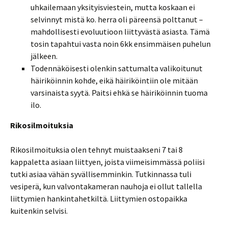
uhkailemaan yksityisviestein, mutta koskaan ei
selvinnyt mistä ko. herra oli päreensä polttanut –
mahdollisesti evoluutioon liittyvästä asiasta. Tämä
tosin tapahtui vasta noin 6kk ensimmäisen puhelun
jälkeen.
Todennäköisesti olenkin sattumalta valikoitunut
häiriköinnin kohde, eikä häiriköintiin ole mitään
varsinaista syytä. Paitsi ehkä se häiriköinnin tuoma
ilo.
Rikosilmoituksia
Rikosilmoituksia olen tehnyt muistaakseni 7 tai 8
kappaletta asiaan liittyen, joista viimeisimmässä poliisi
tutki asiaa vähän syvällisemminkin. Tutkinnassa tuli
vesiperä, kun valvontakameran nauhoja ei ollut tallella
liittymien hankintahetkiltä. Liittymien ostopaikka
kuitenkin selvisi.