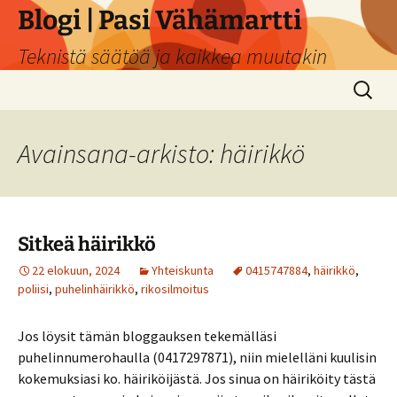
Siirry
Blogi | Pasi Vähämartti
sisältöön
Teknistä säätöä ja kaikkea muutakin
Haku:
Avainsana-arkisto: häirikkö
Sitkeä häirikkö
22 elokuun, 2024
Yhteiskunta
0415747884
,
häirikkö
,
poliisi
,
puhelinhäirikkö
,
rikosilmoitus
Jos löysit tämän bloggauksen tekemälläsi
puhelinnumerohaulla (0417297871), niin mielelläni kuulisin
kokemuksiasi ko. häiriköijästä. Jos sinua on häiriköity tästä