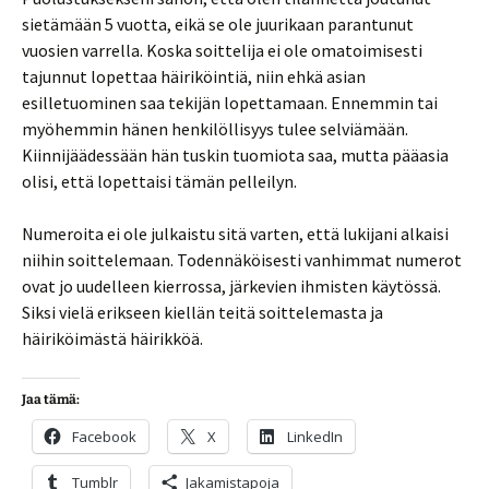
sietämään 5 vuotta, eikä se ole juurikaan parantunut
vuosien varrella. Koska soittelija ei ole omatoimisesti
tajunnut lopettaa häiriköintiä, niin ehkä asian
esilletuominen saa tekijän lopettamaan. Ennemmin tai
myöhemmin hänen henkilöllisyys tulee selviämään.
Kiinnijäädessään hän tuskin tuomiota saa, mutta pääasia
olisi, että lopettaisi tämän pelleilyn.
Numeroita ei ole julkaistu sitä varten, että lukijani alkaisi
niihin soittelemaan. Todennäköisesti vanhimmat numerot
ovat jo uudelleen kierrossa, järkevien ihmisten käytössä.
Siksi vielä erikseen kiellän teitä soittelemasta ja
häiriköimästä häirikköä.
Jaa tämä:
Facebook
X
LinkedIn
Tumblr
Jakamistapoja