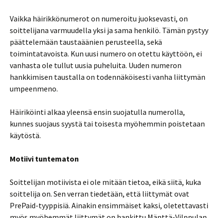
Vaikka häirikkönumerot on numeroitu juoksevasti, on
soittelijana varmuudella yksi ja sama henkilö. Tämän pystyy
päättelemään taustaäänien perusteella, sekä
toimintatavoista. Kun uusi numero on otettu käyttöön, ei
vanhasta ole tullut uusia puheluita. Uuden numeron
hankkimisen taustalla on todennäköisesti vanha liittymän
umpeenmeno.
Häiriköinti alkaa yleensä ensin suojatulla numerolla,
kunnes suojaus syystä tai toisesta myöhemmin poistetaan
käytöstä.
Motiivi tuntematon
Soittelijan motiivista ei ole mitään tietoa, eikä siitä, kuka
soittelija on. Sen verran tiedetään, että liittymät ovat
PrePaid-tyyppisiä. Ainakin ensimmäiset kaksi, oletettavasti
myös myöhemmät liittymät on hankittu Mänttä-Vilppulan