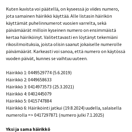
Kuten kuvista voi päätellä, on kyseessä jo viides numero,
jota samainen häirikkö käyttää. Alle listasin häirikön
käyttämät puhelinnumerot vuosien varrelta, sekä
päivämäärät milloin kyseinen numero on ensimmäistä
kertaa häiriköinyt. Valitettavasti en löytänyt tekemiäni
rikosilmoituksia, joista olisin saanut jokaiselle numerolle
päivämäärät. Karkeasti voi sanoa, että numero on käytössä
vuoden päivät, kunnes se vaihtuu uuteen.
Häirikkö 1: 0449529774 (5.6.2019)
Häirikkö 2: 0449658633
Häirikkö 3: 0414973573 (25.3.2021)
Häirikkö 4: 0402445079
Häirikkö 5: 0415747884
Häirikkö 6: Häiriköinti jatkui (19.8.2024) uudella, salaisella
numerolla => 0417297871 (numero julki 7.1.2025)
Yksi ja sama häirikkö