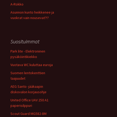
A-Rokko
Asunnon kunto heikkenee ja
vuokrat vain nousevat?!?
Suosituimmat
Park lite - Elektroninen
pysäköintikiekko
Vuotava WC kuluttaa euroja
Suomen lentokenttien
taajuudet
AEG Santo -jääkaapin
diskovalon korjausohje
United Office UAV 250 A1
paperisilppuri
Scout Guard MG582-8M