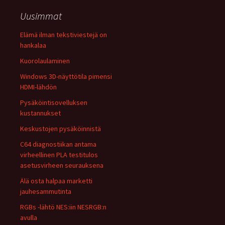
Uusimmat
Elämä ilman tekstiviestejä on
hankalaa
Kuorolaulaminen
Windows 3D-näyttötila pimensi
HDMI-lähdön
Pysäköintisovelluksen
kustannukset
Keskustojen pysäköinnistä
C64 diagnostiikan antama
virheellinen PLA testitulos
asetusvirheen seurauksena
Älä osta halpaa marketti
jauhesammutinta
RGBs -lähtö NES:iin NESRGB:n
avulla