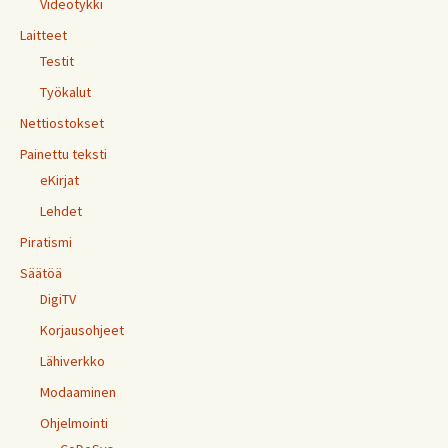
Videotykki
Laitteet
Testit
Työkalut
Nettiostokset
Painettu teksti
eKirjat
Lehdet
Piratismi
Säätöä
DigiTV
Korjausohjeet
Lähiverkko
Modaaminen
Ohjelmointi