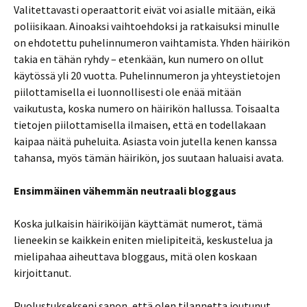
Valitettavasti operaattorit eivät voi asialle mitään, eikä
poliisikaan. Ainoaksi vaihtoehdoksi ja ratkaisuksi minulle
on ehdotettu puhelinnumeron vaihtamista. Yhden häirikön
takia en tähän ryhdy – etenkään, kun numero on ollut
käytössä yli 20 vuotta. Puhelinnumeron ja yhteystietojen
piilottamisella ei luonnollisesti ole enää mitään
vaikutusta, koska numero on häirikön hallussa. Toisaalta
tietojen piilottamisella ilmaisen, että en todellakaan
kaipaa näitä puheluita. Asiasta voin jutella kenen kanssa
tahansa, myös tämän häirikön, jos suutaan haluaisi avata.
Ensimmäinen vähemmän neutraali bloggaus
Koska julkaisin häiriköijän käyttämät numerot, tämä
lieneekin se kaikkein eniten mielipiteitä, keskustelua ja
mielipahaa aiheuttava bloggaus, mitä olen koskaan
kirjoittanut.
Puolustuksekseni sanon, että olen tilannetta joutunut