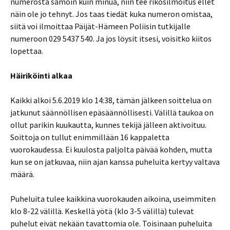
numerosta samoin kuin minua, niin tee rikosilmoitus ellet
näin ole jo tehnyt. Jos taas tiedät kuka numeron omistaa,
siitä voi ilmoittaa Päijät-Hämeen Poliisin tutkijalle
numeroon 029 5437 540. Ja jos löysit itsesi, voisitko kiitos
lopettaa.
Häiriköinti alkaa
Kaikki alkoi 5.6.2019 klo 14:38, tämän jälkeen soittelua on
jatkunut säännöllisen epäsäännöllisesti. Välillä taukoa on
ollut parikin kuukautta, kunnes tekijä jälleen aktivoituu.
Soittoja on tullut enimmillään 16 kappaletta
vuorokaudessa. Ei kuulosta paljolta päivää kohden, mutta
kun se on jatkuvaa, niin ajan kanssa puheluita kertyy valtava
määrä.
Puheluita tulee kaikkina vuorokauden aikoina, useimmiten
klo 8-22 välillä. Keskellä yötä (klo 3-5 välillä) tulevat
puhelut eivät nekään tavattomia ole. Toisinaan puheluita