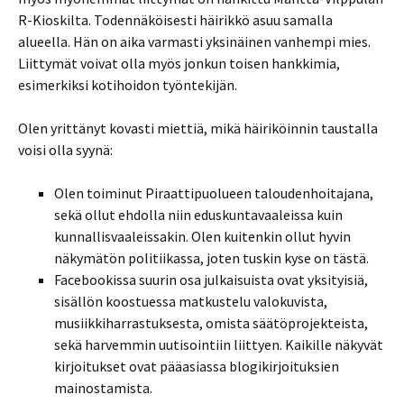
R-Kioskilta. Todennäköisesti häirikkö asuu samalla
alueella. Hän on aika varmasti yksinäinen vanhempi mies.
Liittymät voivat olla myös jonkun toisen hankkimia,
esimerkiksi kotihoidon työntekijän.
Olen yrittänyt kovasti miettiä, mikä häiriköinnin taustalla
voisi olla syynä:
Olen toiminut Piraattipuolueen taloudenhoitajana,
sekä ollut ehdolla niin eduskuntavaaleissa kuin
kunnallisvaaleissakin. Olen kuitenkin ollut hyvin
näkymätön politiikassa, joten tuskin kyse on tästä.
Facebookissa suurin osa julkaisuista ovat yksityisiä,
sisällön koostuessa matkustelu valokuvista,
musiikkiharrastuksesta, omista säätöprojekteista,
sekä harvemmin uutisointiin liittyen. Kaikille näkyvät
kirjoitukset ovat pääasiassa blogikirjoituksien
mainostamista.