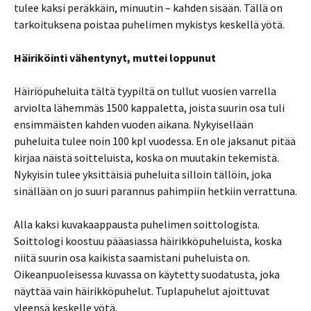
tulee kaksi peräkkäin, minuutin – kahden sisään. Tällä on
tarkoituksena poistaa puhelimen mykistys keskellä yötä.
Häiriköinti vähentynyt, muttei loppunut
Häiriöpuheluita tältä tyypiltä on tullut vuosien varrella
arviolta lähemmäs 1500 kappaletta, joista suurin osa tuli
ensimmäisten kahden vuoden aikana. Nykyisellään
puheluita tulee noin 100 kpl vuodessa. En ole jaksanut pitää
kirjaa näistä soitteluista, koska on muutakin tekemistä.
Nykyisin tulee yksittäisiä puheluita silloin tällöin, joka
sinällään on jo suuri parannus pahimpiin hetkiin verrattuna.
Alla kaksi kuvakaappausta puhelimen soittologista.
Soittologi koostuu pääasiassa häirikköpuheluista, koska
niitä suurin osa kaikista saamistani puheluista on.
Oikeanpuoleisessa kuvassa on käytetty suodatusta, joka
näyttää vain häirikköpuhelut. Tuplapuhelut ajoittuvat
yleensä keskelle yötä.