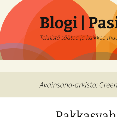
Siirry
sisältöön
Blogi | Pa
Teknistä säätöä ja kaikkea mu
Avainsana-arkisto: Green
Pakkasvaht