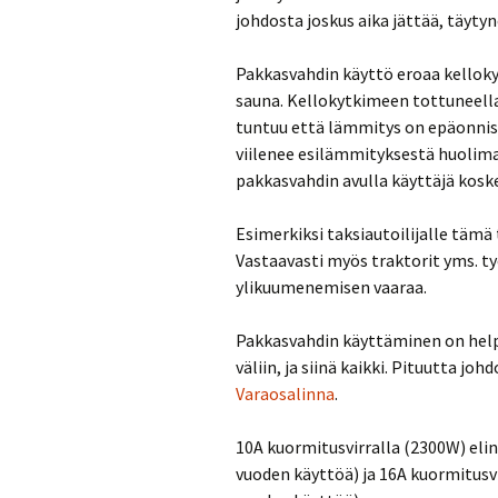
johdosta joskus aika jättää, täytyn
Pakkasvahdin käyttö eroaa kelloky
sauna. Kellokytkimeen tottuneella
tuntuu että lämmitys on epäonnis
viilenee esilämmityksestä huolimat
pakkasvahdin avulla käyttäjä kos
Esimerkiksi taksiautoilijalle tämä 
Vastaavasti myös traktorit yms. t
ylikuumenemisen vaaraa.
Pakkasvahdin käyttäminen on help
väliin, ja siinä kaikki. Pituutta jo
Varaosalinna
.
10A kuormitusvirralla (2300W) eli
vuoden käyttöä) ja 16A kuormitusv