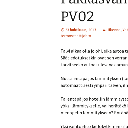
PV02
23 huhtikuun, 2017
Liikenne
,
Yh
termostaattijohto
Talvi alkaa olla jo ohi, eikä autoa
Säätiedotuksetkin ovat sen verran 
tarvitseeko autoa tulevana aamuna
Mutta entäpä jos lämmityksen (läm
automaattisesti ympäri talven, il
Tai entäpä jos hotellin lämmitysto
yöksi lämmitykselle, vai herätäk
menopelin lämmitykseen? Entäpä jos
Yksi vaihtoehto kellokytkimen tila