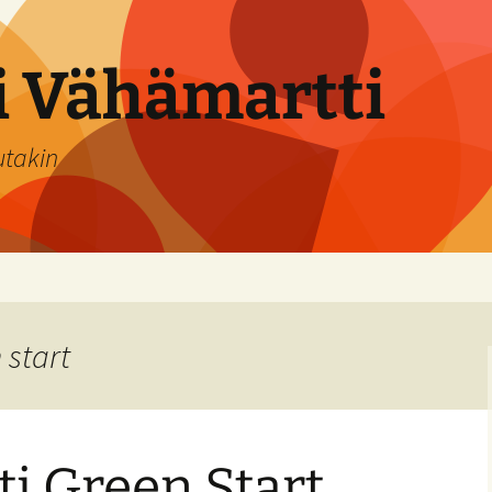
si Vähämartti
utakin
 start
i Green Start