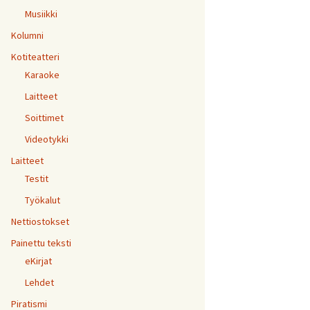
Musiikki
Kolumni
Kotiteatteri
Karaoke
Laitteet
Soittimet
Videotykki
Laitteet
Testit
Työkalut
Nettiostokset
Painettu teksti
eKirjat
Lehdet
Piratismi