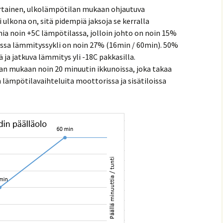
ertainen, ulkolämpötilan mukaan ohjautuva
ulkona on, sitä pidempiä jaksoja se kerralla
ia noin +5C lämpötilassa, jolloin johto on noin 15%
lassa lämmityssykli on noin 27% (16min / 60min). 50%
 ja jatkuva lämmitys yli -18C pakkasilla.
an mukaan noin 20 minuutin ikkunoissa, joka takaa
lämpötilavaihteluita moottorissa ja sisätiloissa