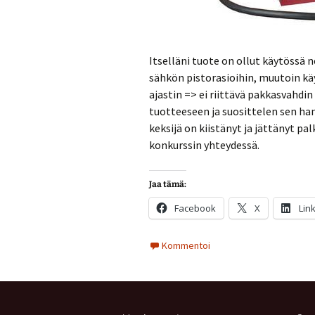
Itselläni tuote on ollut käytössä 
sähkön pistorasioihin, muutoin käy
ajastin => ei riittävä pakkasvahdin
tuotteeseen ja suosittelen sen han
keksijä on kiistänyt ja jättänyt p
konkurssin yhteydessä.
Jaa tämä:
Facebook
X
Lin
Kommentoi