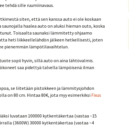
ee tehdä sille ruumiinavaus.
tkimestä siten, että sen kanssa auto ei ole koskaan
 saunojalla haalea auto on aluksi hieman outo, koska
tunut. Toisaalta saunaksi lämmitetty ohjaamo
ta heti liikkeellelähdön jälkeen hetkellisesti, joten
kee pienemmän lämpötilavaihtelun.
tuote sopii hyvin, sillä auto on aina lähtövalmis.
yökoneet saa pidettyä talvella lämpöisenä ilman
poa, se liitetään pistokkeen ja lämmitysjohdon
hdolla on 80 cm. Hintaa 80€, jota myy esimerkiksi
Fixus
niäksi luvataan 100000 kytkentäkertaa (vastaa ~15
irralla (3600W) 30000 kytkentäkertaa (vastaa ~4