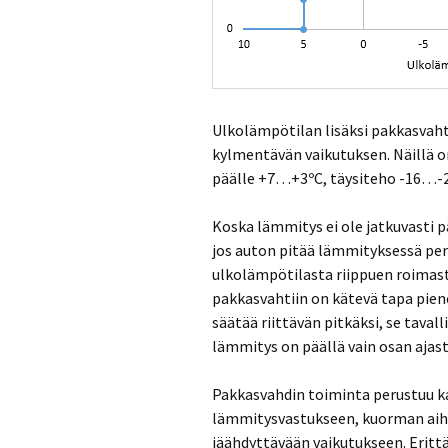
Ulkolämpötilan lisäksi pakkasvah
kylmentävän vaikutuksen. Näillä o
päälle +7…+3ºC, täysiteho -16…-2
Koska lämmitys ei ole jatkuvasti p
jos auton pitää lämmityksessä per
ulkolämpötilasta riippuen roimas
pakkasvahtiin on kätevä tapa pien
säätää riittävän pitkäksi, se taval
lämmitys on päällä vain osan ajast
Pakkasvahdin toiminta perustuu ka
lämmitysvastukseen, kuorman ai
jäähdyttävään vaikutukseen. Erittä