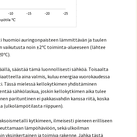
ti huomioi auringonpaisteen lämmittävän ja tuulen
n vaikutusta noin ±2ºC toiminta-alueeseen (lähtee
0ºC).
äällä, säästää tämä luonnollisesti sähköä. Toisaalta
iaatteella aina valmis, kuluu energiaa vuorokaudessa
ti. Tässä mielessä kellokytkimen yhdistäminen
entää sähkölaskua, joskin kellokytkimen aika tulee
linen parituntinen ei pakkasvahdin kanssa riitä, koska
a (ulkolämpötilasta riippuen).
ksoismetalli kytkimeen, ilmeisesti pieneen erilliseen
heuttamaan lämpöhäviöön, sekä ulkoilman
in yksinkertainen ja toimiva rakenne. Jahka tästä