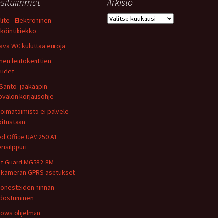
situimmat
Arkisto
Arkisto
lite - Elektroninen
köintikiekko
ava WC kuluttaa euroja
en lentokenttien
uudet
Santo -jääkaapin
ovalon korjausohje
oimatoimisto ei palvele
oitustaan
ed Office UAV 250 A1
risilppuri
t Guard MG582-8M
takameran GPRS asetukset
tonesteiden hinnan
dostuminen
ows ohjelman