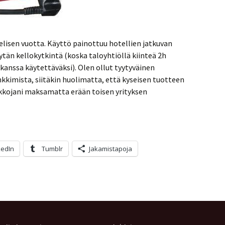
nelisen vuotta. Käyttö painottuu hotellien jatkuvan
tän kellokytkintä (koska taloyhtiöllä kiinteä 2h
 kanssa käytettäväksi). Olen ollut tyytyväinen
kkimista, siitäkin huolimatta, että kyseisen tuotteen
alkkojani maksamatta erään toisen yrityksen
kedIn
Tumblr
Jakamistapoja