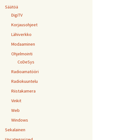
Säätöä
DigiTV
Korjausohjeet
Lähiverkko
Modaaminen
Ohjelmointi
CoDeSys
Radioamatööri
Radiokuuntelu
Riistakamera
Vinkit
Web
Windows
Sekalainen
Uncategorized