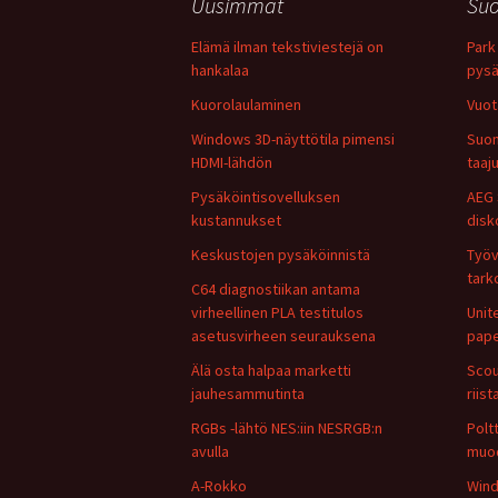
Uusimmat
Suo
Elämä ilman tekstiviestejä on
Park 
hankalaa
pysä
Kuorolaulaminen
Vuot
Windows 3D-näyttötila pimensi
Suom
HDMI-lähdön
taaj
Pysäköintisovelluksen
AEG 
kustannukset
disk
Keskustojen pysäköinnistä
Työv
tark
C64 diagnostiikan antama
virheellinen PLA testitulos
Unit
asetusvirheen seurauksena
pape
Älä osta halpaa marketti
Scou
jauhesammutinta
riis
RGBs -lähtö NES:iin NESRGB:n
Polt
avulla
muo
A-Rokko
Wind