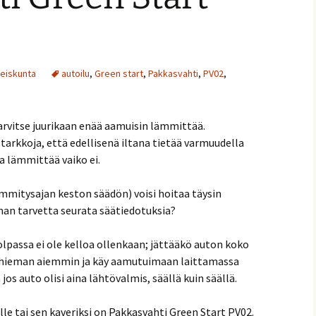
teiskunta
autoilu
,
Green start
,
Pakkasvahti
,
PV02
,
 tarvitse juurikaan enää aamuisin lämmittää.
tarkkoja, että edellisenä iltana tietää varmuudella
 lämmittää vaiko ei.
mitysajan keston säädön) voisi hoitaa täysin
man tarvetta seurata säätiedotuksia?
lpassa ei ole kelloa ollenkaan; jättääkö auton koko
ö hieman aiemmin ja käy aamutuimaan laittamassa
 auto olisi aina lähtövalmis, säällä kuin säällä.
lle tai sen kaveriksi on Pakkasvahti Green Start PV02.