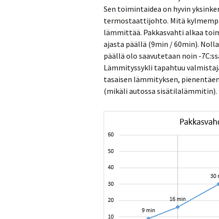
Sen toimintaidea on hyvin yksink
termostaattijohto. Mitä kylmempi 
lämmittää. Pakkasvahti alkaa toim
ajasta päällä (9min / 60min). Nol
päällä olo saavutetaan noin -7C:ssä
Lämmityssykli tapahtuu valmistaj
tasaisen lämmityksen, pienentäen 
(mikäli autossa sisätilalämmitin).