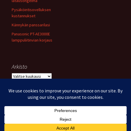
latausongelma
Pysäköintisovelluksen
kustannukset
Kännykän panssarilasi
Panasonic PT-AE3000E
lamppuliitinvian korjaus
Arkisto
Arkisto
Voimanlähteenä WordPress