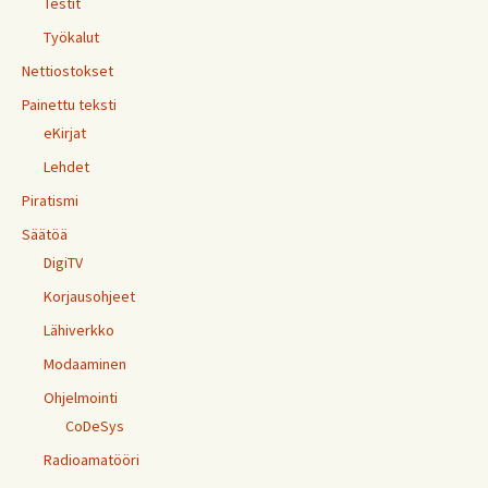
Testit
Työkalut
Nettiostokset
Painettu teksti
eKirjat
Lehdet
Piratismi
Säätöä
DigiTV
Korjausohjeet
Lähiverkko
Modaaminen
Ohjelmointi
CoDeSys
Radioamatööri