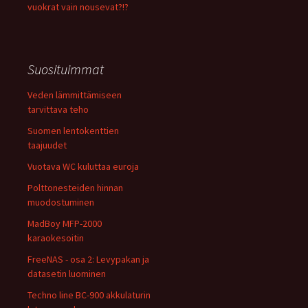
vuokrat vain nousevat?!?
Suosituimmat
Veden lämmittämiseen
tarvittava teho
Suomen lentokenttien
taajuudet
Vuotava WC kuluttaa euroja
Polttonesteiden hinnan
muodostuminen
MadBoy MFP-2000
karaokesoitin
FreeNAS - osa 2: Levypakan ja
datasetin luominen
Techno line BC-900 akkulaturin