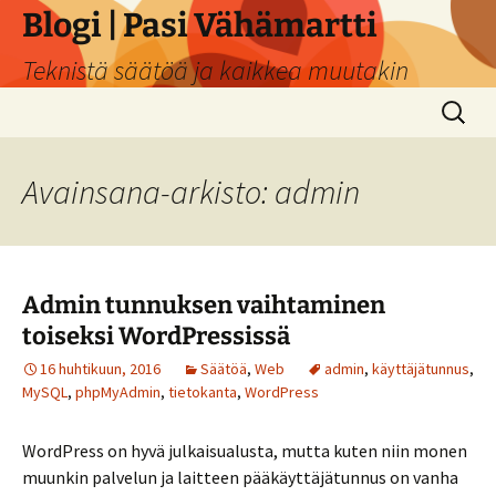
Siirry
Blogi | Pasi Vähämartti
sisältöön
Teknistä säätöä ja kaikkea muutakin
Haku:
Avainsana-arkisto: admin
Admin tunnuksen vaihtaminen
toiseksi WordPressissä
16 huhtikuun, 2016
Säätöä
,
Web
admin
,
käyttäjätunnus
,
MySQL
,
phpMyAdmin
,
tietokanta
,
WordPress
WordPress on hyvä julkaisualusta, mutta kuten niin monen
muunkin palvelun ja laitteen pääkäyttäjätunnus on vanha