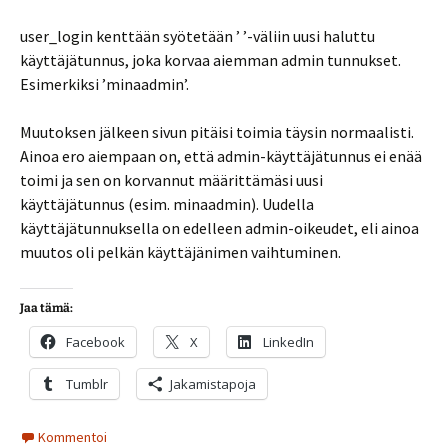
user_login kenttään syötetään ’ ’-väliin uusi haluttu
käyttäjätunnus, joka korvaa aiemman admin tunnukset.
Esimerkiksi ’minaadmin’.
Muutoksen jälkeen sivun pitäisi toimia täysin normaalisti.
Ainoa ero aiempaan on, että admin-käyttäjätunnus ei enää
toimi ja sen on korvannut määrittämäsi uusi
käyttäjätunnus (esim. minaadmin). Uudella
käyttäjätunnuksella on edelleen admin-oikeudet, eli ainoa
muutos oli pelkän käyttäjänimen vaihtuminen.
Jaa tämä:
Facebook
X
LinkedIn
Tumblr
Jakamistapoja
Kommentoi