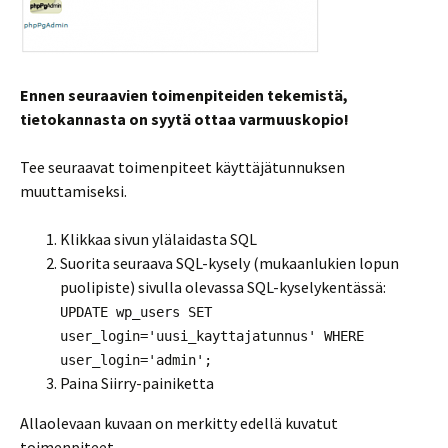
Ennen seuraavien toimenpiteiden tekemistä,
tietokannasta on syytä ottaa varmuuskopio!
Tee seuraavat toimenpiteet käyttäjätunnuksen
muuttamiseksi.
Klikkaa sivun ylälaidasta SQL
Suorita seuraava SQL-kysely (mukaanlukien lopun
puolipiste) sivulla olevassa SQL-kyselykentässä:
UPDATE wp_users SET
user_login='uusi_kayttajatunnus' WHERE
user_login='admin';
Paina Siirry-painiketta
Allaolevaan kuvaan on merkitty edellä kuvatut
toimenpiteet.