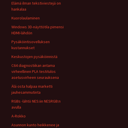
Elämä ilman tekstiviestejä on
hankalaa
Kuorolaulaminen
Windows 3D-näyttötila pimensi
HDMI-lähdön
Pysäköintisovelluksen
kustannukset
Keskustojen pysäköinnistä
C64 diagnostiikan antama
virheellinen PLA testitulos
asetusvirheen seurauksena
Älä osta halpaa marketti
jauhesammutinta
RGBs -lähtö NES:iin NESRGB:n
avulla
A-Rokko
Asunnon kunto heikkenee ja