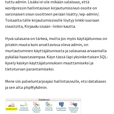
tuttu admin. Lisäksi ei ole mikään salaisuus, että
wordpressin hallintasivun kirjautumissivun osoite on
varsinaisen sivun osoitteen perään lisätty /wp-admin/.
Toisaalta tälle kirjautumissivulle löytyy linkki suoraan
sivustolta, Kirjaudu sisään -linkin kautta.
Hyvä salasana on tärkeä, mutta jos myös käytäjätunnus on
jotakin muuta kuin arvattavissa oleva admin, on
murtautuminen käyttäjätunnusta ja salasanaa arvaamalla
pykälää haastavampaa. Käyn tässä läpi yksinkertaisen SQL-
kysely käskyn käyttäjätunnuksen muuttamiseksi ja
tietoturvan parantamiseksi.
Mene siis palveluntarjoajasi hallintasivulle, etsi databases
ja sen alta phpMyAdmin.