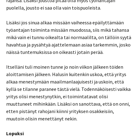
rajansa. Lisäksi joustoa pitää olla myös työnantajan
puolella, jousto ei saa olla vain toispuoleista.
Lisäksi jos sinua alkaa missään vaiheessa epäilyttämään
työantajan toiminta missään muodossa, siis mikä tahansa
mikä vain ei tunnu oikealta tai normaalilta, on tällöin syytä
havahtua ja pysähtyä ajattelemaan asiaa tarkemmin, josko
näissä tuntemuksissa on oikeasti jotain perää.
Itselläni tuli moinen tunne jo noin viikon jälkeen töiden
aloittamisen jälkeen. Halusin kuitenkin uskoa, että yritys
alkaa menestymään maailmanlaajuisesti ja uskoin, että
kyllä se tilanne paranee tästä vielä. Todennäköisesti vaikka
yritys olisi menestynytkin, ei toimintatavat olisi
muuttuneet mihinkään. Lisäksi on sanottava, että on onni,
etten pistänyt rahojani kiinni yrityksen osakkeisiin,
muutoin olisin menettänyt nekin.
Lopuksi