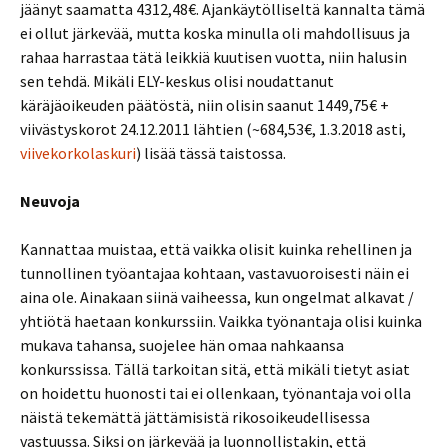
jäänyt saamatta 4312,48€. Ajankäytölliseltä kannalta tämä
ei ollut järkevää, mutta koska minulla oli mahdollisuus ja
rahaa harrastaa tätä leikkiä kuutisen vuotta, niin halusin
sen tehdä. Mikäli ELY-keskus olisi noudattanut
käräjäoikeuden päätöstä, niin olisin saanut 1449,75€ +
viivästyskorot 24.12.2011 lähtien (~684,53€, 1.3.2018 asti,
viivekorkolaskuri
) lisää tässä taistossa.
Neuvoja
Kannattaa muistaa, että vaikka olisit kuinka rehellinen ja
tunnollinen työantajaa kohtaan, vastavuoroisesti näin ei
aina ole. Ainakaan siinä vaiheessa, kun ongelmat alkavat /
yhtiötä haetaan konkurssiin. Vaikka työnantaja olisi kuinka
mukava tahansa, suojelee hän omaa nahkaansa
konkurssissa. Tällä tarkoitan sitä, että mikäli tietyt asiat
on hoidettu huonosti tai ei ollenkaan, työnantaja voi olla
näistä tekemättä jättämisistä rikosoikeudellisessa
vastuussa. Siksi on järkevää ja luonnollistakin, että