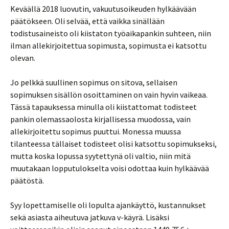
Keväällä 2018 luovutin, vakuutusoikeuden hylkäävään
päätökseen. Oli selvää, että vaikka sinällään
todistusaineisto oli kiistaton työaikapankin suhteen, niin
ilman allekirjoitettua sopimusta, sopimusta ei katsottu
olevan.
Jo pelkkä suullinen sopimus on sitova, sellaisen
sopimuksen sisällön osoittaminen on vain hyvin vaikeaa.
Tässä tapauksessa minulla oli kiistattomat todisteet
pankin olemassaolosta kirjallisessa muodossa, vain
allekirjoitettu sopimus puuttui. Monessa muussa
tilanteessa tällaiset todisteet olisi katsottu sopimukseksi,
mutta koska lopussa syytettynä oli valtio, niin mitä
muutakaan lopputulokselta voisi odottaa kuin hylkäävää
päätöstä.
Syy lopettamiselle oli lopulta ajankäyttö, kustannukset
sekä asiasta aiheutuva jatkuva v-käyrä. Lisäksi