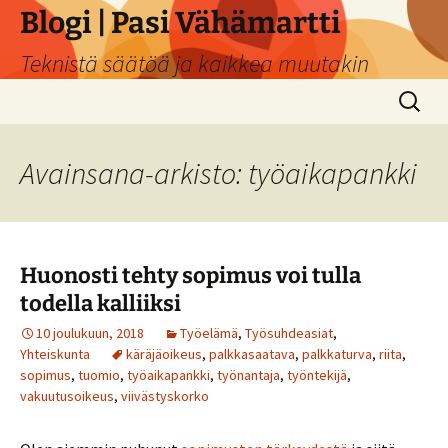
Siirry
Blogi | Pasi Vähämartti
sisältöön
Teknistä säätöä ja kaikkea muutakin
Haku:
Avainsana-arkisto: työaikapankki
Huonosti tehty sopimus voi tulla
todella kalliiksi
10 joulukuun, 2018
Työelämä
,
Työsuhdeasiat
,
Yhteiskunta
käräjäoikeus
,
palkkasaatava
,
palkkaturva
,
riita
,
sopimus
,
tuomio
,
työaikapankki
,
työnantaja
,
työntekijä
,
vakuutusoikeus
,
viivästyskorko