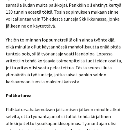
samalla liudan muita palkkoja). Pankkiin oli ehtinyt kertyä
130 tunnin edestä töitä. Tosin sopimuksen mukaan sinne
voi tallentaa vain 75h edestä tunteja 9kk ikkunassa, jonka
jälkeen ne on käytettävä.
Yhtiön toiminnan loppumetreillä olin ainoa työntekijä,
eikä minulla ollut käytännössä mahdollisuutta enää pitää
tunteja pois, sillä työnantaja vaati läsnäoloa. Lopussa
yritettiin tehdä korjaavia toimenpiteitä tuotteiden osalta,
jotta yritys olisi saatu pelastettua. Tästä seurasi liuta
ylimääräisiä työtunteja, jotka saivat pankin saldon
karkaamaan tuosta maksimi katosta.
Palkkaturva
Palkkaturvahakemuksen jättämisen jälkeen minulle alkoi
selvitä, että työnantajan olisi tullut tehdä kirjallinen
allekirjoitettu työaikapankkisopimus. Työnantajan olisi