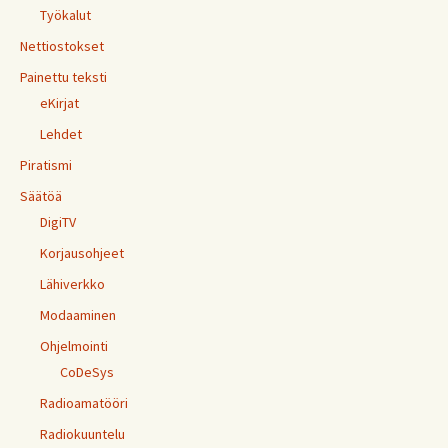
Työkalut
Nettiostokset
Painettu teksti
eKirjat
Lehdet
Piratismi
Säätöä
DigiTV
Korjausohjeet
Lähiverkko
Modaaminen
Ohjelmointi
CoDeSys
Radioamatööri
Radiokuuntelu