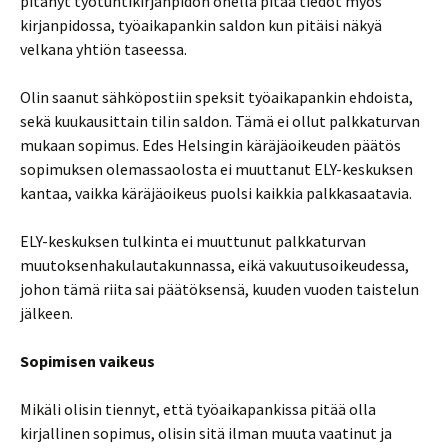
pitänyt työtuntikirjanpidon ohella pitää tiedot myös
kirjanpidossa, työaikapankin saldon kun pitäisi näkyä
velkana yhtiön taseessa.
Olin saanut sähköpostiin speksit työaikapankin ehdoista,
sekä kuukausittain tilin saldon. Tämä ei ollut palkkaturvan
mukaan sopimus. Edes Helsingin käräjäoikeuden päätös
sopimuksen olemassaolosta ei muuttanut ELY-keskuksen
kantaa, vaikka käräjäoikeus puolsi kaikkia palkkasaatavia.
ELY-keskuksen tulkinta ei muuttunut palkkaturvan
muutoksenhakulautakunnassa, eikä vakuutusoikeudessa,
johon tämä riita sai päätöksensä, kuuden vuoden taistelun
jälkeen.
Sopimisen vaikeus
Mikäli olisin tiennyt, että työaikapankissa pitää olla
kirjallinen sopimus, olisin sitä ilman muuta vaatinut ja