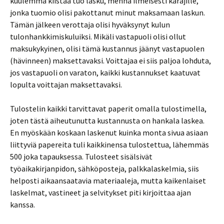
kuulemma kiistää tuo lasku, mennä ilmeisesti käräjille,
jonka tuomio olisi pakottanut minut maksamaan laskun.
Tämän jälkeen verottaja olisi hyväksynyt kulun
tulonhankkimiskuluiksi. Mikäli vastapuoli olisi ollut
maksukykyinen, olisi tämä kustannus jäänyt vastapuolen
(hävinneen) maksettavaksi. Voittajaa ei siis paljoa lohduta,
jos vastapuoli on varaton, kaikki kustannukset kaatuvat
lopulta voittajan maksettavaksi.
Tulostelin kaikki tarvittavat paperit omalla tulostimella,
joten tästä aiheutunutta kustannusta on hankala laskea.
En myöskään koskaan laskenut kuinka monta sivua asiaan
liittyviä papereita tuli kaikkinensa tulostettua, lähemmäs
500 joka tapauksessa. Tulosteet sisälsivät
työaikakirjanpidon, sähköposteja, palkkalaskelmia, siis
helposti aikaansaatavia materiaaleja, mutta kaikenlaiset
laskelmat, vastineet ja selvitykset piti kirjoittaa ajan
kanssa.