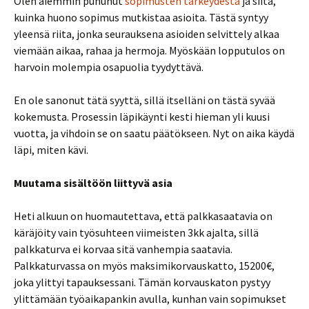
Olen aiemmin puhunut
sopimusten tärkeydestä
ja siitä,
kuinka huono sopimus mutkistaa asioita. Tästä syntyy
yleensä riita, jonka seurauksena asioiden selvittely alkaa
viemään aikaa, rahaa ja hermoja. Myöskään lopputulos on
harvoin molempia osapuolia tyydyttävä.
En ole sanonut tätä syyttä, sillä itselläni on tästä syvää
kokemusta. Prosessin läpikäynti kesti hieman yli kuusi
vuotta, ja vihdoin se on saatu päätökseen. Nyt on aika käydä
läpi, miten kävi.
Muutama sisältöön liittyvä asia
Heti alkuun on huomautettava, että palkkasaatavia on
käräjöity vain työsuhteen viimeisten 3kk ajalta, sillä
palkkaturva ei korvaa sitä vanhempia saatavia.
Palkkaturvassa on myös maksimikorvauskatto, 15200€,
joka ylittyi tapauksessani. Tämän korvauskaton pystyy
ylittämään työaikapankin avulla, kunhan vain sopimukset