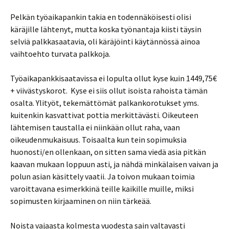
Pelkän työaikapankin takia en todennäköisesti olisi
käräjille lähtenyt, mutta koska työnantaja kiisti täysin
selviä palkkasaatavia, oli käräjöinti käytännössä ainoa
vaihtoehto turvata palkkoja.
Työaikapankkisaatavissa ei lopulta ollut kyse kuin 1449,75€
+ viivästyskorot. Kyse ei siis ollut isoista rahoista tämän
osalta. Ylityöt, tekemättömät palkankorotukset yms.
kuitenkin kasvattivat pottia merkittävästi. Oikeuteen
lähtemisen taustalla ei niinkään ollut raha, vaan
oikeudenmukaisuus. Toisaalta kun tein sopimuksia
huonosti/en ollenkaan, on sitten sama viedä asia pitkän
kaavan mukaan loppuun asti, ja nähdä minkälaisen vaivan ja
polun asian käsittely vaatii. Ja toivon mukaan toimia
varoittavana esimerkkinä teille kaikille muille, miksi
sopimusten kirjaaminen on niin tärkeää.
Noista vajaasta kolmesta vuodesta sain valtavasti