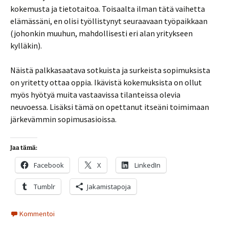
kokemusta ja tietotaitoa. Toisaalta ilman tätä vaihetta
elämässäni, en olisi työllistynyt seuraavaan työpaikkaan
(johonkin muuhun, mahdollisesti eri alan yritykseen
kylläkin).
Näistä palkkasaatava sotkuista ja surkeista sopimuksista
on yritetty ottaa oppia. Ikävistä kokemuksista on ollut
myös hyötyä muita vastaavissa tilanteissa olevia
neuvoessa. Lisäksi tämä on opettanut itseäni toimimaan
järkevämmin sopimusasioissa.
Jaa tämä:
Facebook
X
LinkedIn
Tumblr
Jakamistapoja
Kommentoi