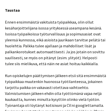
Taustaa
Ennen ensimmäistä vakituista työpaikkaa, olin ollut
kesäharjoittelijana isossa yrityksessä useampana kesänä.
Isoissa työpaikoissa työturvallisuus ja sopimusasiat ovat
yleensä kunnossa, eikä asioista juurikaan tarvitse pelätä tai
huolehtia. Palkka tulee ajallaan ja mahdolliset lisät ja
palkankorotukset automaattisesti. Ja jos jotain on sovittu
suullisesti, se myös on pitänyt (esim. ylityöt). Helposti
tulee siis mielikuva, että näin ne asiat hoituu kaikkialla.
Kun opiskelujen päättymisen jälkeen etsii sitä ensimmäistä
työpaikkaa muutenkin huonossa työtilanteessa, jokainen
tarjottu paikka on vakavasti otettava vaihtoehto.
Valmistumisen jälkeen ehdin olla työttömänä vajaa neljä
kuukautta, kunnes minulta kysyttiin olinko vielä työtön.
Työnantaja oli löytänyt kotisivuni ja CV:ni googlettamalla.