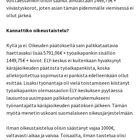
voittaessanikin olisin saanut ainoastaan 1449,75€ +
viivästyskorot, joten asian tämän pidemmälle viemisessä ei
ollut järkeä.
Kannattiko oikeustaistelu?
Kyllä ja ei. Oikeuden päätöksellä sain palkkataatavia
haettavaksi lisää 5791,06€ + työaikapankin sisällön
1449,75€ + korot. ELY-keskus ei kuitenkaan hyväksynyt
käräjäoikeuden päätöstä työaikapankista, koska
allekirjoitettua sopimusta ei pankista edelleenkään ollut
esittää. Lisäksi työnantaja oli vielä toistamiseen kiistänyt
työaikapankin olemassaolon ELY-keskuksen pyytäessä
lausuntoa uusimpaan palkkaturvahakemukseeni
työnantajalta käräjäoikeuden päätöksen jälkeen. Tämän
myötä menetin uskoani suomalaiseen oikeusjärjestelmään.
Ilman oikeustaistelua olisin säästänyt vajaa 1000€,
valtavasti aikaa ja vaivaa. Toisaalta, ilman taistelua olisi