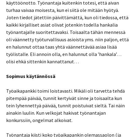
käyttöönotto. Työnantaja kuitenkin totesi, että aivan
turhaa vaivaa moisesta, kun ei siitä ole mitään hyötyä.
Joten tiedot jätettiin päivittämättä, kun oli tiedossa, että
kaikki kirjalliset asiat olivat jotenkin todella hankalia
työnantajalle suoritettavaksi. Toisaalta tähän mennessä
oli väännetty työturvallisuus asioista yms. niin paljon, että
en halunnut ottaa taas yhtä väännettävää asiaa lisää
työlistalle. Eli annoin olla, en halunnut olla ’hankala’…
olisi ehkä sittenkin kannattanut…
Sopimus käytännössä
Työaikapankki toimi loistavasti. Mikäli oli tarvetta tehdä
pitempää päivää, tunnit kertyivät sinne ja toisaalta kun
tein lyhennettyä päivää, tunnit poistuivat sieltä. Tai näin
ainakin luulin. Kun velkojat hakivat työnantajan
konkurssiin, ongelmat alkoivat.
Työnantaja kiisti koko työaikapankin olemassaolon (ja