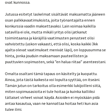
ovat kunnossa.
Jutussa esitetyt laskelmat sisältävät maksamatta jääneen
osan palkkavaatimuksista, joita työnantajalta ennen
konkurssia vaadin maksettavaksi. Lain voimaa kaikilla
satavilla ei ole, mutta mikäli yritys olisi jatkanut
toimintaansa ja käräjillä vaatimusten perusteet olisi
vahvistettu (uskon vakaasti, että olisi, koska kaikki 3kk
ajalta olevat vaatimukset menivät läpi), on loppusumma se
hinta, jonka jouduin maksamaan puuteellisten ja
puuttuvien sopimusten, sekä ”en halua riitaa” asenteestani.
Omalta osaltani tämä tapaus on käsitelty ja kuopattu.
Ainoa, jota tästä kaikesta voi lopulta syyttää, on itseäni.
Tämän jutun on tarkoitus olla esimerkki lukijoilleni siitä,
miten sopimusasioita ei tule hoitaa ja kuinka kalliiksi
tällaiset virheet voivat käydä. Asioiden ei myöskään pidä
antaa kasautua, vaan ne kannattaa hoitaa heti kun asia
tulee ilmi.