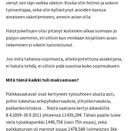
vienyt sen läpi vaikka väkisin. Koska olin hölmö ja uskoin
työnantajaa, sekä olin kyllästynyt asioiden kanssa
ainaiseen vääntämiseen, annoin asian olla.
Hälytyskellojen olisi pitänyt kuitenkin alkaa soimaan jo
paljon aiemmin, eli silloin kun minkään kirjallisen asian
tekeminen ei oikein luonnistunut.
Jos mitä tahansa sopimusta, allekirjoitettuna asiakirjana,
ei haluta tehdä, ei silloin pidä suostua koko sopimukseen.
Mitä tämä kaikki tuli maksamaan?
Palkkasaatavat ovat kertyneet työsuhteen alusta asti,
joihin lukeutuu arkipyhäkorvauksia, ylityökorvauksia,
palkankorotuksia… Näitä saatavia kertyi aikavälillä
8.4.2009-30.9.2011 yhteensä 11439,29€. Tähän päälle tulee
vielä työaikapankki 1449,75€ (vain 75h osuus), sekä
palkkaturvan yli mennyt osuus 1478,58€ (viimeisten 3kk