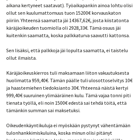
aikana kertyneet saatavat). Työaikapankin ainoa lohtu olisi
ollut sen kuulumattomuus tuon 15200€ korvauskaton
piiriin. Yhteensä saamatta jäi 14367,62€, josta kiistatonta
käräjäoikeuden tuomiolla oli 2928,33€. Tämä osuus jäi
kuitenkin saamatta, koska palkkaturva saavutti kattonsa.
Sen lisäksi, että palkkoja jäi lopulta saamatta, ei taistelu
ollut ilmaista.
Käräjäoikeuskierros tuli maksamaan liiton vakuutuksesta
huolimatta 959,40€. Tämän päälle tuli ulosottoselvitys 10€
ja haastemiehen tiedoksianto 30€. Yhteensä näistä kertyi
999,40€ suuruinen ylimääräinen kulu. Tämä vajaa tonni piti
tienata työllä, eli noin 1500€ edestä sai tehdä töitä, että
tämänkin summan sai maksetuksi.
Oikeudenkäyntikuluja ei myöskään pystynyt vähentämään
tulonhankkimiskuluina, koska minun olisi pitänyt