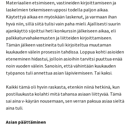
Materiaalien etsimiseen, vastineiden kirjoittamiseen ja
laskelmien tekemiseen upposi todella paljon aikaa.
Käytettyä aikaa en myöskään laskenut, ja varmaan ihan
hyvä niin, sillä siitä tulisi vain paha mieli. Ajallisesti suurin
ajankäyttö sijoittui heti konkurssin jälkeiseen aikaa, eli
palkkaturvahakemusten ja liitteiden kirjoittamiseen.
Tämän jälkeen vastineita tuli kirjoiteltua muutaman
kuukauden välein prosessin tahdissa. Loppua kohti asioiden
eteneminen hidastui, jolloin asioihin tarvitsi puuttua enää
noin vuoden välein. Sanoisin, että vähintään kuukauden
työpanos tuli annettua asian läpiviemiseen. Tai kaksi.
Kaikki tämä oli hyvin raskasta, etenkin niinä hetkinä, kun
postiluukusta kolahti mitä tahansa asiaan liittyvää. Tämä
sai aina v-käyrän nousemaan, sen verran paksua asiaa sieltä
aina tuli.
Asian päättäminen