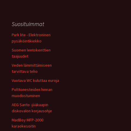
Suosituimmat
Park lite - Elektroninen
pysäköintikiekko
Suomen lentokenttien
taajuudet
Veden lämmittämiseen
tarvittava teho
Vuotava WC kuluttaa euroja
Polttonesteiden hinnan
muodostuminen
AEG Santo -jääkaapin
diskovalon korjausohje
MadBoy MFP-2000
karaokesoitin