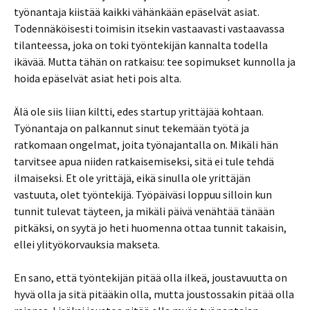
työnantaja kiistää kaikki vähänkään epäselvät asiat.
Todennäköisesti toimisin itsekin vastaavasti vastaavassa
tilanteessa, joka on toki työntekijän kannalta todella
ikävää. Mutta tähän on ratkaisu: tee sopimukset kunnolla ja
hoida epäselvät asiat heti pois alta.
Älä ole siis liian kiltti, edes startup yrittäjää kohtaan.
Työnantaja on palkannut sinut tekemään työtä ja
ratkomaan ongelmat, joita työnajantalla on. Mikäli hän
tarvitsee apua niiden ratkaisemiseksi, sitä ei tule tehdä
ilmaiseksi. Et ole yrittäjä, eikä sinulla ole yrittäjän
vastuuta, olet työntekijä. Työpäiväsi loppuu silloin kun
tunnit tulevat täyteen, ja mikäli päivä venähtää tänään
pitkäksi, on syytä jo heti huomenna ottaa tunnit takaisin,
ellei ylityökorvauksia makseta.
En sano, että työntekijän pitää olla ilkeä, joustavuutta on
hyvä olla ja sitä pitääkin olla, mutta joustossakin pitää olla