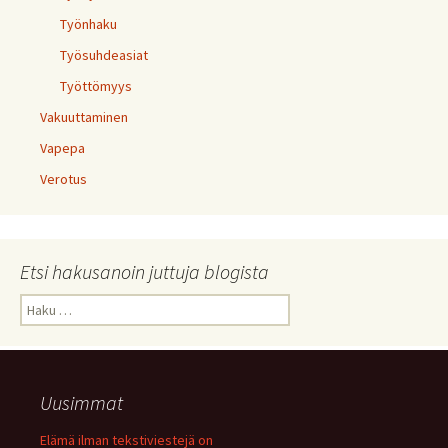
Työnhaku
Työsuhdeasiat
Työttömyys
Vakuuttaminen
Vapepa
Verotus
Etsi hakusanoin juttuja blogista
Haku:
Uusimmat
Elämä ilman tekstiviestejä on