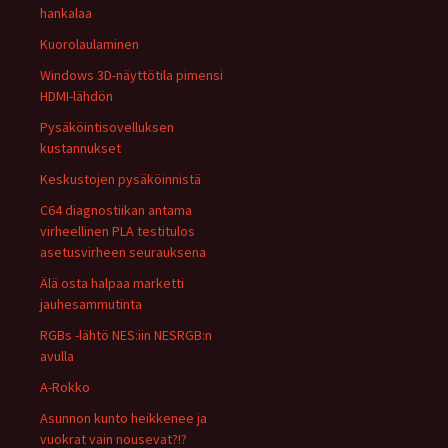
hankalaa
Kuorolaulaminen
Windows 3D-näyttötila pimensi
HDMI-lähdön
Pysäköintisovelluksen
kustannukset
Keskustojen pysäköinnistä
C64 diagnostiikan antama
virheellinen PLA testitulos
asetusvirheen seurauksena
Älä osta halpaa marketti
jauhesammutinta
RGBs -lähtö NES:iin NESRGB:n
avulla
A-Rokko
Asunnon kunto heikkenee ja
vuokrat vain nousevat?!?