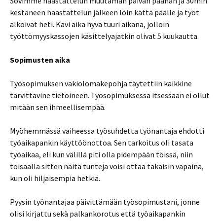
Sovimme haastattelun muutaman päivän päähän ja 30min
kestäneen haastattelun jälkeen löin kättä päälle ja työt
alkoivat heti. Kävi aika hyvä tuuri aikana, jolloin
työttömyyskassojen käsittelyajatkin olivat 5 kuukautta.
Sopimusten aika
Työsopimuksen vakiolomakepohja täytettiin kaikkine
tarvittavine tietoineen. Työsopimuksessa itsessään ei ollut
mitään sen ihmeellisempää.
Myöhemmässä vaiheessa työsuhdetta työnantaja ehdotti
työaikapankin käyttöönottoa. Sen tarkoitus oli tasata
työaikaa, eli kun välillä piti olla pidempään töissä, niin
toisaalla sitten näitä tunteja voisi ottaa takaisin vapaina,
kun oli hiljaisempia hetkiä.
Pyysin työnantajaa päivittämään työsopimustani, jonne
olisi kirjattu sekä palkankorotus että työaikapankin