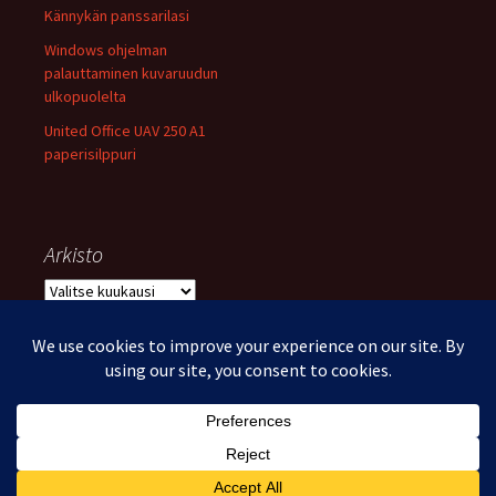
Kännykän panssarilasi
Windows ohjelman
palauttaminen kuvaruudun
ulkopuolelta
United Office UAV 250 A1
paperisilppuri
Arkisto
Arkisto
Voimanlähteenä WordPress