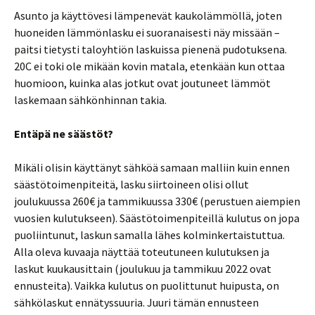
Asunto ja käyttövesi lämpenevät kaukolämmöllä, joten
huoneiden lämmönlasku ei suoranaisesti näy missään –
paitsi tietysti taloyhtiön laskuissa pienenä pudotuksena.
20C ei toki ole mikään kovin matala, etenkään kun ottaa
huomioon, kuinka alas jotkut ovat joutuneet lämmöt
laskemaan sähkönhinnan takia.
Entäpä ne säästöt?
Mikäli olisin käyttänyt sähköä samaan malliin kuin ennen
säästötoimenpiteitä, lasku siirtoineen olisi ollut
joulukuussa 260€ ja tammikuussa 330€ (perustuen aiempien
vuosien kulutukseen). Säästötoimenpiteillä kulutus on jopa
puoliintunut, laskun samalla lähes kolminkertaistuttua.
Alla oleva kuvaaja näyttää toteutuneen kulutuksen ja
laskut kuukausittain (joulukuu ja tammikuu 2022 ovat
ennusteita). Vaikka kulutus on puolittunut huipusta, on
sähkölaskut ennätyssuuria. Juuri tämän ennusteen