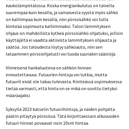
kaukolämpötalossa. Koska energiankulutus on talvella
suurempaa kuin kesällä, ja samaisesta syystä myös sähkö
on kalliimpaa kuin kesällä, niin pörssisähkö voi tulla
kiinteää sopimusta kalliimmaksi. Talon lämmityksen
ohjaus on mahdollista kytkeä pörssisähkö ohjatuksi, jolloin
käyttäjältä ei vaadita aktiivista lämmityksen ohjausta ja
säätöä. Jos taloudesta löytyy sähköauto, niin sen
lataaminen pörssiohjatusti voi tuoda suuriakin säästöjä.
Viimeisenä hankaluutena on sähkön hinnan
ennustettavuus. Futuurien hintoja voi tutkia, mutta
futuurit eivät ole takuu tulevasta. Kiinteässä sopimuksessa
tietää varmasti, että hinta on se mikä on sovittu tietyksi
määräajaksi.
Syksyllä 2023 katselin futuurihintoja, ja näiden pohjalta
päätin pitäytyä pörssissä. Tätä kirjoittaessani alkuvuoden
futuuri hinnat povaavat noin 10snt hintaa.