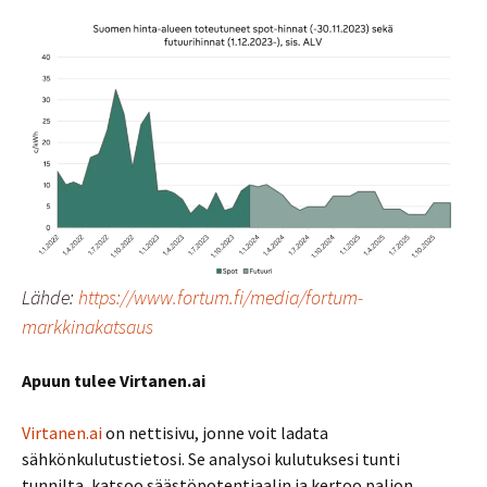
Lähde:
https://www.fortum.fi/media/fortum-
markkinakatsaus
Apuun tulee Virtanen.ai
Virtanen.ai
on nettisivu, jonne voit ladata
sähkönkulutustietosi. Se analysoi kulutuksesi tunti
tunnilta, katsoo säästöpotentiaalin ja kertoo paljon