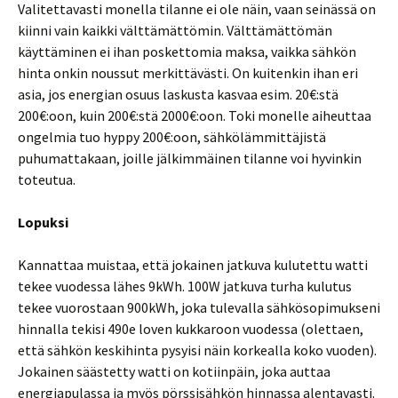
Valitettavasti monella tilanne ei ole näin, vaan seinässä on
kiinni vain kaikki välttämättömin. Välttämättömän
käyttäminen ei ihan poskettomia maksa, vaikka sähkön
hinta onkin noussut merkittävästi. On kuitenkin ihan eri
asia, jos energian osuus laskusta kasvaa esim. 20€:stä
200€:oon, kuin 200€:stä 2000€:oon. Toki monelle aiheuttaa
ongelmia tuo hyppy 200€:oon, sähkölämmittäjistä
puhumattakaan, joille jälkimmäinen tilanne voi hyvinkin
toteutua.
Lopuksi
Kannattaa muistaa, että jokainen jatkuva kulutettu watti
tekee vuodessa lähes 9kWh. 100W jatkuva turha kulutus
tekee vuorostaan 900kWh, joka tulevalla sähkösopimukseni
hinnalla tekisi 490e loven kukkaroon vuodessa (olettaen,
että sähkön keskihinta pysyisi näin korkealla koko vuoden).
Jokainen säästetty watti on kotiinpäin, joka auttaa
energiapulassa ja myös pörssisähkön hinnassa alentavasti.