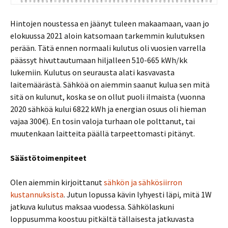
Hintojen noustessa en jäänyt tuleen makaamaan, vaan jo
elokuussa 2021 aloin katsomaan tarkemmin kulutuksen
perään. Tätä ennen normaali kulutus oli vuosien varrella
päässyt hivuttautumaan hiljalleen 510-665 kWh/kk
lukemiin. Kulutus on seurausta alati kasvavasta
laitemäärästä. Sähköä on aiemmin saanut kulua sen mitä
sitä on kulunut, koska se on ollut puoli ilmaista (vuonna
2020 sähköä kului 6822 kWh ja energian osuus oli hieman
vajaa 300€). En tosin valoja turhaan ole polttanut, tai
muutenkaan laitteita päällä tarpeettomasti pitänyt.
Säästötoimenpiteet
Olen aiemmin kirjoittanut
sähkön ja sähkösiirron
kustannuksista
. Jutun lopussa kävin lyhyesti läpi, mitä 1W
jatkuva kulutus maksaa vuodessa. Sähkölaskuni
loppusumma koostuu pitkältä tällaisesta jatkuvasta