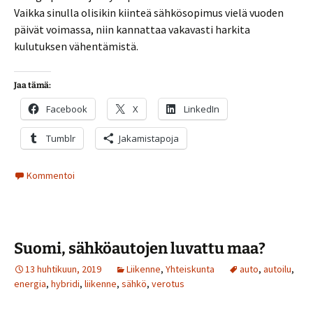
Vaikka sinulla olisikin kiinteä sähkösopimus vielä vuoden
päivät voimassa, niin kannattaa vakavasti harkita
kulutuksen vähentämistä.
Jaa tämä:
Facebook
X
LinkedIn
Tumblr
Jakamistapoja
Kommentoi
Suomi, sähköautojen luvattu maa?
13 huhtikuun, 2019
Liikenne
,
Yhteiskunta
auto
,
autoilu
,
energia
,
hybridi
,
liikenne
,
sähkö
,
verotus