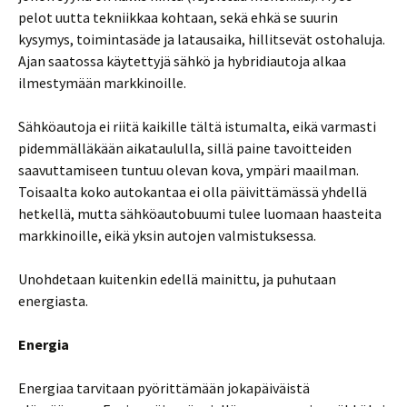
pelot uutta tekniikkaa kohtaan, sekä ehkä se suurin
kysymys, toimintasäde ja latausaika, hillitsevät ostohaluja.
Ajan saatossa käytettyjä sähkö ja hybridiautoja alkaa
ilmestymään markkinoille.
Sähköautoja ei riitä kaikille tältä istumalta, eikä varmasti
pidemmälläkään aikataululla, sillä paine tavoitteiden
saavuttamiseen tuntuu olevan kova, ympäri maailman.
Toisaalta koko autokantaa ei olla päivittämässä yhdellä
hetkellä, mutta sähköautobuumi tulee luomaan haasteita
markkinoille, eikä yksin autojen valmistuksessa.
Unohdetaan kuitenkin edellä mainittu, ja puhutaan
energiasta.
Energia
Energiaa tarvitaan pyörittämään jokapäiväistä