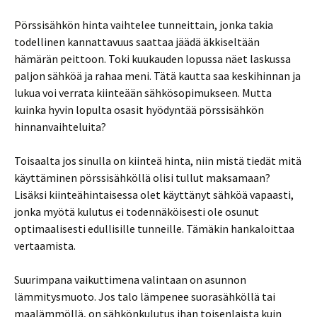
Pörssisähkön hinta vaihtelee tunneittain, jonka takia
todellinen kannattavuus saattaa jäädä äkkiseltään
hämärän peittoon. Toki kuukauden lopussa näet laskussa
paljon sähköä ja rahaa meni. Tätä kautta saa keskihinnan ja
lukua voi verrata kiinteään sähkösopimukseen. Mutta
kuinka hyvin lopulta osasit hyödyntää pörssisähkön
hinnanvaihteluita?
Toisaalta jos sinulla on kiinteä hinta, niin mistä tiedät mitä
käyttäminen pörssisähköllä olisi tullut maksamaan?
Lisäksi kiinteähintaisessa olet käyttänyt sähköä vapaasti,
jonka myötä kulutus ei todennäköisesti ole osunut
optimaalisesti edullisille tunneille. Tämäkin hankaloittaa
vertaamista.
Suurimpana vaikuttimena valintaan on asunnon
lämmitysmuoto. Jos talo lämpenee suorasähköllä tai
maalämmöllä, on sähkönkulutus ihan toisenlaista kuin