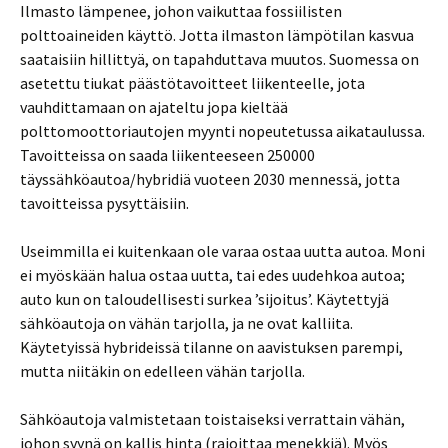
Ilmasto lämpenee, johon vaikuttaa fossiilisten
polttoaineiden käyttö. Jotta ilmaston lämpötilan kasvua
saataisiin hillittyä, on tapahduttava muutos. Suomessa on
asetettu tiukat päästötavoitteet liikenteelle, jota
vauhdittamaan on ajateltu jopa kieltää
polttomoottoriautojen myynti nopeutetussa aikataulussa.
Tavoitteissa on saada liikenteeseen 250000
täyssähköautoa/hybridiä vuoteen 2030 mennessä, jotta
tavoitteissa pysyttäisiin.
Useimmilla ei kuitenkaan ole varaa ostaa uutta autoa. Moni
ei myöskään halua ostaa uutta, tai edes uudehkoa autoa;
auto kun on taloudellisesti surkea ’sijoitus’. Käytettyjä
sähköautoja on vähän tarjolla, ja ne ovat kalliita.
Käytetyissä hybrideissä tilanne on aavistuksen parempi,
mutta niitäkin on edelleen vähän tarjolla.
Sähköautoja valmistetaan toistaiseksi verrattain vähän,
johon syynä on kallis hinta (rajoittaa menekkiä). Myös