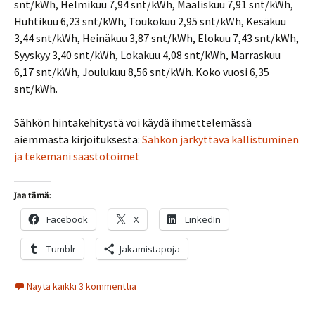
snt/kWh, Helmikuu 7,94 snt/kWh, Maaliskuu 7,91 snt/kWh,
Huhtikuu 6,23 snt/kWh, Toukokuu 2,95 snt/kWh, Kesäkuu
3,44 snt/kWh, Heinäkuu 3,87 snt/kWh, Elokuu 7,43 snt/kWh,
Syyskyy 3,40 snt/kWh, Lokakuu 4,08 snt/kWh, Marraskuu
6,17 snt/kWh, Joulukuu 8,56 snt/kWh. Koko vuosi 6,35
snt/kWh.
Sähkön hintakehitystä voi käydä ihmettelemässä
aiemmasta kirjoituksesta:
Sähkön järkyttävä kallistuminen
ja tekemäni säästötoimet
Jaa tämä:
Facebook
X
LinkedIn
Tumblr
Jakamistapoja
Näytä kaikki 3 kommenttia