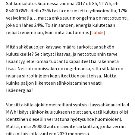
Sähkönkulutus Suomessa vuonna 2017 oli 85,4 TWh, eli
85400 GWh. Reilu 25% tästä on tuotettu ydinvoimalla, 17%
vesivoimalla… mutta ehkä suurin ongelma on nettotuonti,
joka on lähes 24%. Toisin sanoen, energia kulutetaan
reilusti enemmän, kuin mitä tuotamme. [
Lähde
]
Mitä sähköautojen kasvava määrä tarkoittaa sähkön
kulutukselle? Se tietysti kasvaa, ja nettotuonnin tarve
lisääntyy, ellei omaa tuotantokapasiteettia rakenneta
lisää. Nettotuonnissakin on ongelmansa, sillä silläkin on
rajansa siirtolinjojen kapisiteettien puitteissa. Mutta,
kuinka paljon liikenteen sähköistäminen vaatii
lisäenergiaa?
Vuosittaisilla ajokilometreilläni syntyisi täyssähköautolla 4
MWh lisäys sähkönkulutukseen (olettaen, että kulutus olisi
identtinen dieseliin verrattuna hyötysuhde huomioiden).
Mutta, mitä 250000 auton tavoite tarkoittaa, jonka verran
niitä pitäisi olla vuoteen 2030 mennessä.