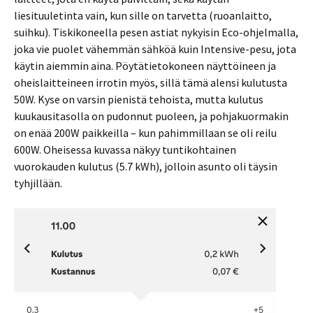
liesituuletinta vain, kun sille on tarvetta (ruoanlaitto,
suihku). Tiskikoneella pesen astiat nykyisin Eco-ohjelmalla,
joka vie puolet vähemmän sähköä kuin Intensive-pesu, jota
käytin aiemmin aina. Pöytätietokoneen näyttöineen ja
oheislaitteineen irrotin myös, sillä tämä alensi kulutusta
50W. Kyse on varsin pienistä tehoista, mutta kulutus
kuukausitasolla on pudonnut puoleen, ja pohjakuormakin
on enää 200W paikkeilla – kun pahimmillaan se oli reilu
600W. Oheisessa kuvassa näkyy tuntikohtainen
vuorokauden kulutus (5.7 kWh), jolloin asunto oli täysin
tyhjillään.