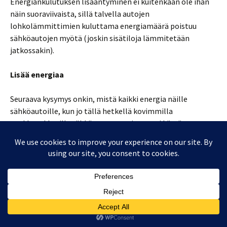
Energiankulutuksen lisääntyminen ei kuitenkaan ole ihan
näin suoraviivaista, sillä talvella autojen
lohkolämmittimien kuluttama energiamäärä poistuu
sähköautojen myötä (joskin sisätiloja lämmitetään
jatkossakin).
Lisää energiaa
Seuraava kysymys onkin, mistä kaikki energia näille
sähköautoille, kun jo tällä hetkellä kovimmilla
paukkupakkasilla sähköntuotanto ja tuonti käyvät
äärirajoilla. Onneksi Olkiluoto 3 on ehkä jo kohta valmis,
mutta sen tuotanto kattaa vain nettotuontia.
Sähkönkulutus kasvaa luonnostaan, ja liikenteen
sähköistyminen kiihdyttää tätä tahtia entisestään.
Sähköverkosta on tehtävä sähköautomullistuksen aikana
älykäs, sillä sähköautoja tullaa lataamaan pääsääntöisesti
yöaikaan (kotona), sekä päiväsaikaan (työpaikalla). Tämä