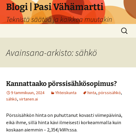
Siirry
Blogi | Pasi Vähämartti
sisältöön
Teknistä säätöä ja kaikkea muutakin
Haku:
Avainsana-arkisto: sähkö
Kannattaako pörssisähkösopimus?
9 tammikuun, 2024
Yhteiskunta
hinta
,
pörssisähkö
,
sähkö
,
virtanen.ai
Pörssisähkön hinta on puhuttanut kovasti viimepäivinä,
eikä ihme, sillä hinta kävi ilmeisesti korkeammalla kuin
koskaan aiemmin – 2,35€/kWh:ssa.