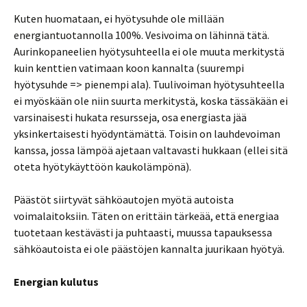
Kuten huomataan, ei hyötysuhde ole millään
energiantuotannolla 100%. Vesivoima on lähinnä tätä.
Aurinkopaneelien hyötysuhteella ei ole muuta merkitystä
kuin kenttien vatimaan koon kannalta (suurempi
hyötysuhde => pienempi ala). Tuulivoiman hyötysuhteella
ei myöskään ole niin suurta merkitystä, koska tässäkään ei
varsinaisesti hukata resursseja, osa energiasta jää
yksinkertaisesti hyödyntämättä. Toisin on lauhdevoiman
kanssa, jossa lämpöä ajetaan valtavasti hukkaan (ellei sitä
oteta hyötykäyttöön kaukolämpönä).
Päästöt siirtyvät sähköautojen myötä autoista
voimalaitoksiin. Täten on erittäin tärkeää, että energiaa
tuotetaan kestävästi ja puhtaasti, muussa tapauksessa
sähköautoista ei ole päästöjen kannalta juurikaan hyötyä.
Energian kulutus