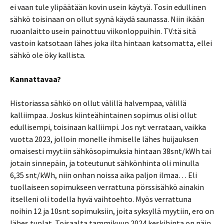
ei vaan tule ylipäätään kovin usein käytyä. Tosin edullinen
sähkö toisinaan on ollut syynä käydä saunassa. Niin ikään
ruoanlaitto usein painottuu viikonloppuihin. TV:tä sitä
vastoin katsotaan lähes joka ilta hintaan katsomatta, ellei
sähkö ole öky kallista.
Kannattavaa?
Historiassa sähkö on ollut välillä halvempaa, välillä
kalliimpaa. Joskus kiinteähintainen sopimus olisi ollut
edullisempi, toisinaan kalliimpi. Jos nyt verrataan, vaikka
vuotta 2023, jolloin monelle ihmiselle lähes huijauksen
omaisesti myytiin sähkösopimuksia hintaan 38snt/kWh tai
jotain sinnepäin, ja toteutunut sähkönhinta oli minulla
6,35 snt/kWh, niin onhan noissa aika paljon ilmaa… Eli
tuollaiseen sopimukseen verrattuna pörssisähkö ainakin
itselleni oli todella hyvä vaihtoehto. Myös verrattuna
noihin 12 ja 10snt sopimuksiin, joita syksyllä myytiin, ero on
lähes tuplat. Toisaalta tammikuun 2024 keskihinta on näin