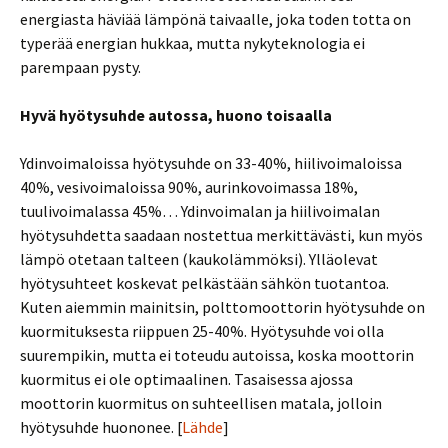
energiasta häviää lämpönä taivaalle, joka toden totta on
typerää energian hukkaa, mutta nykyteknologia ei
parempaan pysty.
Hyvä hyötysuhde autossa, huono toisaalla
Ydinvoimaloissa hyötysuhde on 33-40%, hiilivoimaloissa
40%, vesivoimaloissa 90%, aurinkovoimassa 18%,
tuulivoimalassa 45%… Ydinvoimalan ja hiilivoimalan
hyötysuhdetta saadaan nostettua merkittävästi, kun myös
lämpö otetaan talteen (kaukolämmöksi). Ylläolevat
hyötysuhteet koskevat pelkästään sähkön tuotantoa.
Kuten aiemmin mainitsin, polttomoottorin hyötysuhde on
kuormituksesta riippuen 25-40%. Hyötysuhde voi olla
suurempikin, mutta ei toteudu autoissa, koska moottorin
kuormitus ei ole optimaalinen. Tasaisessa ajossa
moottorin kuormitus on suhteellisen matala, jolloin
hyötysuhde huononee. [
Lähde
]