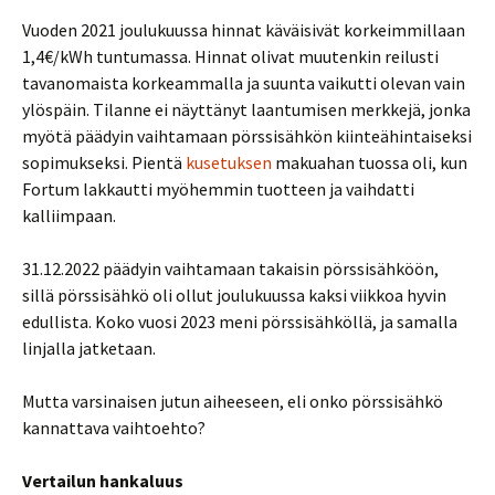
Vuoden 2021 joulukuussa hinnat käväisivät korkeimmillaan
1,4€/kWh tuntumassa. Hinnat olivat muutenkin reilusti
tavanomaista korkeammalla ja suunta vaikutti olevan vain
ylöspäin. Tilanne ei näyttänyt laantumisen merkkejä, jonka
myötä päädyin vaihtamaan pörssisähkön kiinteähintaiseksi
sopimukseksi. Pientä
kusetuksen
makuahan tuossa oli, kun
Fortum lakkautti myöhemmin tuotteen ja vaihdatti
kalliimpaan.
31.12.2022 päädyin vaihtamaan takaisin pörssisähköön,
sillä pörssisähkö oli ollut joulukuussa kaksi viikkoa hyvin
edullista. Koko vuosi 2023 meni pörssisähköllä, ja samalla
linjalla jatketaan.
Mutta varsinaisen jutun aiheeseen, eli onko pörssisähkö
kannattava vaihtoehto?
Vertailun hankaluus