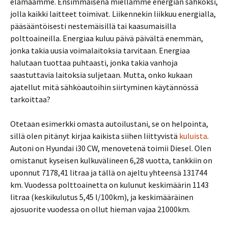
elämäämme. Ensimmäisenä miellämme energian sähköksi,
jolla kaikki laitteet toimivat. Liikennekin liikkuu energialla,
pääsääntöisesti nestemäisillä tai kaasumaisilla
polttoaineilla. Energiaa kuluu päivä päivältä enemmän,
jonka takia uusia voimalaitoksia tarvitaan. Energiaa
halutaan tuottaa puhtaasti, jonka takia vanhoja
saastuttavia laitoksia suljetaan. Mutta, onko kukaan
ajatellut mitä sähköautoihin siirtyminen käytännössä
tarkoittaa?
Otetaan esimerkki omasta autoilustani, se on helpointa,
sillä olen pitänyt kirjaa kaikista siihen liittyvistä
kuluista
.
Autoni on Hyundai i30 CW, menovetenä toimii Diesel. Olen
omistanut kyseisen kulkuvälineen 6,28 vuotta, tankkiin on
uponnut 7178,41 litraa ja tällä on ajeltu yhteensä 131744
km. Vuodessa polttoainetta on kulunut keskimäärin 1143
litraa (keskikulutus 5,45 l/100km), ja keskimääräinen
ajosuorite vuodessa on ollut hieman vajaa 21000km.