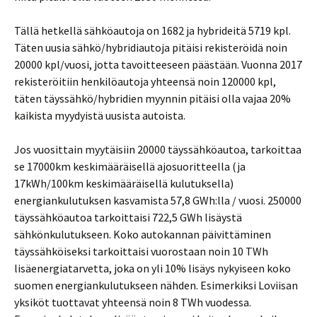
Tällä hetkellä sähköautoja on 1682 ja hybrideitä 5719 kpl.
Täten uusia sähkö/hybridiautoja pitäisi rekisteröidä noin
20000 kpl/vuosi, jotta tavoitteeseen päästään. Vuonna 2017
rekisteröitiin henkilöautoja yhteensä noin 120000 kpl,
täten täyssähkö/hybridien myynnin pitäisi olla vajaa 20%
kaikista myydyistä uusista autoista.
Jos vuosittain myytäisiin 20000 täyssähköautoa, tarkoittaa
se 17000km keskimääräisellä ajosuoritteella (ja
17kWh/100km keskimääräisellä kulutuksella)
energiankulutuksen kasvamista 57,8 GWh:lla / vuosi. 250000
täyssähköautoa tarkoittaisi 722,5 GWh lisäystä
sähkönkulutukseen. Koko autokannan päivittäminen
täyssähköiseksi tarkoittaisi vuorostaan noin 10 TWh
lisäenergiatarvetta, joka on yli 10% lisäys nykyiseen koko
suomen energiankulutukseen nähden. Esimerkiksi Loviisan
yksiköt tuottavat yhteensä noin 8 TWh vuodessa.