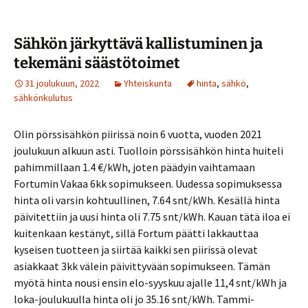
Sähkön järkyttävä kallistuminen ja
tekemäni säästötoimet
31 joulukuun, 2022
Yhteiskunta
hinta
,
sähkö
,
sähkönkulutus
Olin pörssisähkön piirissä noin 6 vuotta, vuoden 2021
joulukuun alkuun asti. Tuolloin pörssisähkön hinta huiteli
pahimmillaan 1.4 €/kWh, joten päädyin vaihtamaan
Fortumin Vakaa 6kk sopimukseen. Uudessa sopimuksessa
hinta oli varsin kohtuullinen, 7.64 snt/kWh. Kesällä hinta
päivitettiin ja uusi hinta oli 7.75 snt/kWh. Kauan tätä iloa ei
kuitenkaan kestänyt, sillä Fortum päätti lakkauttaa
kyseisen tuotteen ja siirtää kaikki sen piirissä olevat
asiakkaat 3kk välein päivittyvään sopimukseen. Tämän
myötä hinta nousi ensin elo-syyskuu ajalle 11,4 snt/kWh ja
loka-joulukuulla hinta oli jo 35.16 snt/kWh. Tammi-