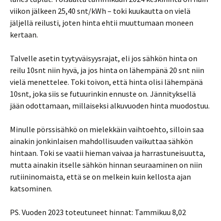
viikon jälkeen 25,40 snt/kWh – toki kuukautta on vielä
jäljellä reilusti, joten hinta ehtii muuttumaan moneen
kertaan.
Talvelle asetin tyytyväisyysrajat, eli jos sähkön hinta on
reilu 10snt niin hyvä, ja jos hinta on lähempänä 20 snt niin
vielä menettelee. Toki toivon, että hinta olisi lähempänä
10snt, joka siis se futuurinkin ennuste on. Jännityksellä
jään odottamaan, millaiseksi alkuvuoden hinta muodostuu.
Minulle pörssisähkö on mielekkäin vaihtoehto, silloin saa
ainakin jonkinlaisen mahdollisuuden vaikuttaa sähkön
hintaan. Toki se vaatii hieman vaivaa ja harrastuneisuutta,
mutta ainakin itselle sähkön hinnan seuraaminen on niin
rutiininomaista, että se on melkein kuin kellosta ajan
katsominen.
PS. Vuoden 2023 toteutuneet hinnat: Tammikuu 8,02