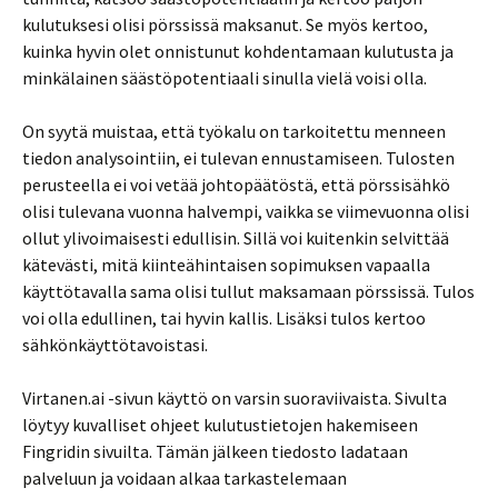
kulutuksesi olisi pörssissä maksanut. Se myös kertoo,
kuinka hyvin olet onnistunut kohdentamaan kulutusta ja
minkälainen säästöpotentiaali sinulla vielä voisi olla.
On syytä muistaa, että työkalu on tarkoitettu menneen
tiedon analysointiin, ei tulevan ennustamiseen. Tulosten
perusteella ei voi vetää johtopäätöstä, että pörssisähkö
olisi tulevana vuonna halvempi, vaikka se viimevuonna olisi
ollut ylivoimaisesti edullisin. Sillä voi kuitenkin selvittää
kätevästi, mitä kiinteähintaisen sopimuksen vapaalla
käyttötavalla sama olisi tullut maksamaan pörssissä. Tulos
voi olla edullinen, tai hyvin kallis. Lisäksi tulos kertoo
sähkönkäyttötavoistasi.
Virtanen.ai -sivun käyttö on varsin suoraviivaista. Sivulta
löytyy kuvalliset ohjeet kulutustietojen hakemiseen
Fingridin sivuilta. Tämän jälkeen tiedosto ladataan
palveluun ja voidaan alkaa tarkastelemaan