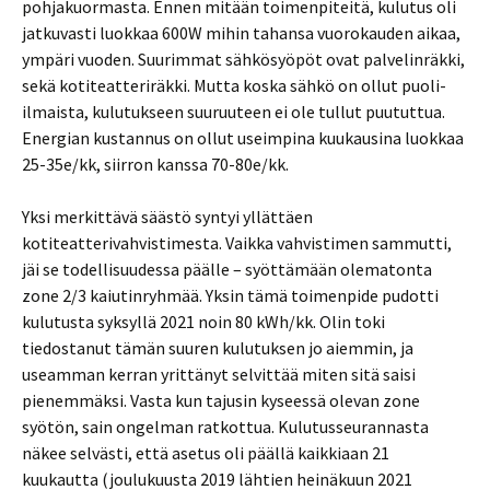
pohjakuormasta. Ennen mitään toimenpiteitä, kulutus oli
jatkuvasti luokkaa 600W mihin tahansa vuorokauden aikaa,
ympäri vuoden. Suurimmat sähkösyöpöt ovat palvelinräkki,
sekä kotiteatteriräkki. Mutta koska sähkö on ollut puoli-
ilmaista, kulutukseen suuruuteen ei ole tullut puututtua.
Energian kustannus on ollut useimpina kuukausina luokkaa
25-35e/kk, siirron kanssa 70-80e/kk.
Yksi merkittävä säästö syntyi yllättäen
kotiteatterivahvistimesta. Vaikka vahvistimen sammutti,
jäi se todellisuudessa päälle – syöttämään olematonta
zone 2/3 kaiutinryhmää. Yksin tämä toimenpide pudotti
kulutusta syksyllä 2021 noin 80 kWh/kk. Olin toki
tiedostanut tämän suuren kulutuksen jo aiemmin, ja
useamman kerran yrittänyt selvittää miten sitä saisi
pienemmäksi. Vasta kun tajusin kyseessä olevan zone
syötön, sain ongelman ratkottua. Kulutusseurannasta
näkee selvästi, että asetus oli päällä kaikkiaan 21
kuukautta (joulukuusta 2019 lähtien heinäkuun 2021