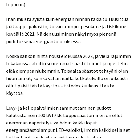
loppuun).
Ihan muista syistä kuin energian hinnan takia tuli uusittua
jääkaappi, pakastin, kuivausrumpu, pesukone ja tiskikone
keväällä 2021. Näiden uusiminen näkyi myös pienenä
pudotuksena energiankulutuksessa.
Koska sähkön hinta nousi elokuussa 2022, ja vielä rajummin
lokakuussa, aloitin suuremmat säästötoimet ja opettelin
elää aiempaa niukemmin. Toisaalta säästöt tehtyäni olen
huomannut, kuinka vähän näillä kotkotuksilla on oikeasti
ollut päivittäistä käyttöä – tai edes kuukausittaista
käyttöä.
Levy- ja kellopalvelimien sammuttaminen pudotti
kulutusta noin 100kWh/kk. Loppu säästäminen on ollut
enemmän näpertelyä: vaihdoin kaikki loput
energiansäästölamput LED-valoiksi, irrotin kaikki sellaiset
laitteet, jota en käytä päivittäin, sekä käytän