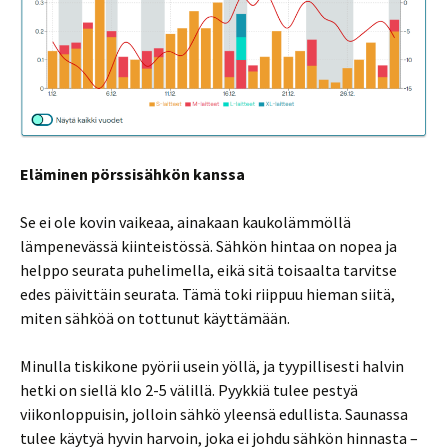
Eläminen pörssisähkön kanssa
Se ei ole kovin vaikeaa, ainakaan kaukolämmöllä
lämpenevässä kiinteistössä. Sähkön hintaa on nopea ja
helppo seurata puhelimella, eikä sitä toisaalta tarvitse
edes päivittäin seurata. Tämä toki riippuu hieman siitä,
miten sähköä on tottunut käyttämään.
Minulla tiskikone pyörii usein yöllä, ja tyypillisesti halvin
hetki on siellä klo 2-5 välillä. Pyykkiä tulee pestyä
viikonloppuisin, jolloin sähkö yleensä edullista. Saunassa
tulee käytyä hyvin harvoin, joka ei johdu sähkön hinnasta –