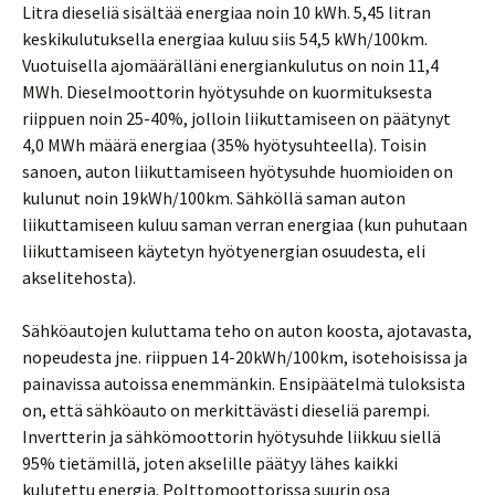
Litra dieseliä sisältää energiaa noin 10 kWh. 5,45 litran
keskikulutuksella energiaa kuluu siis 54,5 kWh/100km.
Vuotuisella ajomäärälläni energiankulutus on noin 11,4
MWh. Dieselmoottorin hyötysuhde on kuormituksesta
riippuen noin 25-40%, jolloin liikuttamiseen on päätynyt
4,0 MWh määrä energiaa (35% hyötysuhteella). Toisin
sanoen, auton liikuttamiseen hyötysuhde huomioiden on
kulunut noin 19kWh/100km. Sähköllä saman auton
liikuttamiseen kuluu saman verran energiaa (kun puhutaan
liikuttamiseen käytetyn hyötyenergian osuudesta, eli
akselitehosta).
Sähköautojen kuluttama teho on auton koosta, ajotavasta,
nopeudesta jne. riippuen 14-20kWh/100km, isotehoisissa ja
painavissa autoissa enemmänkin. Ensipäätelmä tuloksista
on, että sähköauto on merkittävästi dieseliä parempi.
Invertterin ja sähkömoottorin hyötysuhde liikkuu siellä
95% tietämillä, joten akselille päätyy lähes kaikki
kulutettu energia. Polttomoottorissa suurin osa