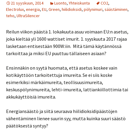
21 syyskuun, 2014
Luonto
,
Yhteiskunta
CO2
,
Electrolux
,
energia
,
EU
,
Green
,
hiilidioksidi
,
pölynimuri
,
säästäminen
,
teho
,
UltraSilencer
Reilun viikon päästä 1. lokakuuta asuu voimaan EU:n asetus,
joka kieltää yli 1600 wattiset imurit. 1. syyskuuta 2017 rajaa
lasketaan entisestään 900W:iin. Mitä tämä käytännössä
tarkoittaa ja miksi EU puuttuu tällaiseen asiaan?
Ensinnäkin on syytä huomata, että asetus koskee vain
kotikäyttöön tarkoitettuja imureita. Se ei siis koske
esimerkiksi märkäimureita, teollisuusimureita,
keskuspölynimureita, lehti-imureita, lattiankiillottimia tai
akkukäyttöisiä imureita.
Energiansäästö ja siitä seuraava hiilidioksidipäästöjen
vähentäminen lienee suurin syy, mutta kuinka suuri säästö
päätöksestä syntyy?