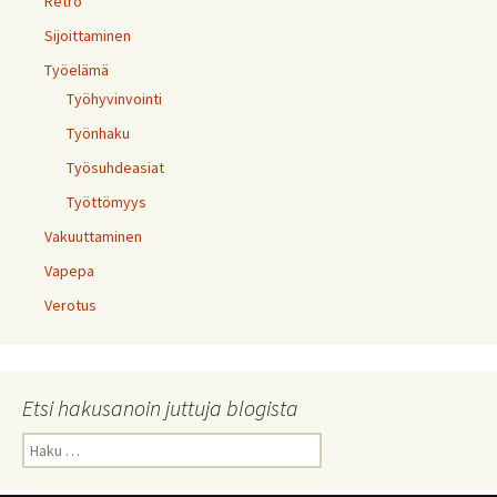
Retro
Sijoittaminen
Työelämä
Työhyvinvointi
Työnhaku
Työsuhdeasiat
Työttömyys
Vakuuttaminen
Vapepa
Verotus
Etsi hakusanoin juttuja blogista
Haku: