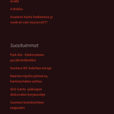
avulla
A-Rokko
Asunnon kunto heikkenee ja
vuokrat vain nousevat?!?
Suosituimmat
Park lite - Elektroninen
pysäköintikiekko
Vuotava WC kuluttaa euroja
Naarmu näytön pinnassa,
hammastahna auttaa
AEG Santo -jääkaapin
diskovalon korjausohje
Suomen lentokenttien
taajuudet