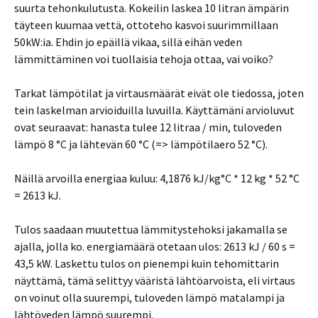
suurta tehonkulutusta. Kokeilin laskea 10 litran ämpärin
täyteen kuumaa vettä, ottoteho kasvoi suurimmillaan
50kW:ia. Ehdin jo epäillä vikaa, sillä eihän veden
lämmittäminen voi tuollaisia tehoja ottaa, vai voiko?
Tarkat lämpötilat ja virtausmäärät eivät ole tiedossa, joten
tein laskelman arvioiduilla luvuilla. Käyttämäni arvioluvut
ovat seuraavat: hanasta tulee 12 litraa / min, tuloveden
lämpö 8 °C ja lähtevän 60 °C (=> lämpötilaero 52 °C).
Näillä arvoilla energiaa kuluu: 4,1876 kJ/kg°C * 12 kg * 52 °C
= 2613 kJ.
Tulos saadaan muutettua lämmitystehoksi jakamalla se
ajalla, jolla ko. energiamäärä otetaan ulos: 2613 kJ / 60 s =
43,5 kW. Laskettu tulos on pienempi kuin tehomittarin
näyttämä, tämä selittyy vääristä lähtöarvoista, eli virtaus
on voinut olla suurempi, tuloveden lämpö matalampi ja
lähtöveden lämpö suurempi.