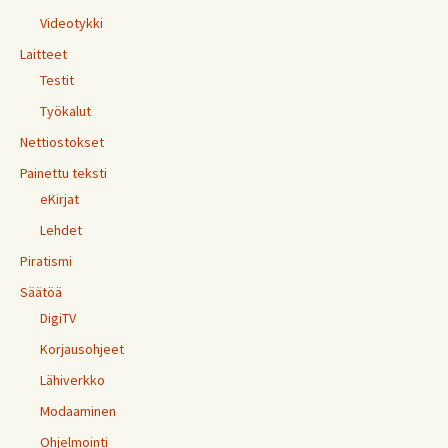
Videotykki
Laitteet
Testit
Työkalut
Nettiostokset
Painettu teksti
eKirjat
Lehdet
Piratismi
Säätöä
DigiTV
Korjausohjeet
Lähiverkko
Modaaminen
Ohjelmointi