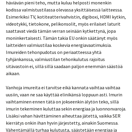
häviävän pieni teho, mutta kuluu helposti monenkin
kodissa valmistustilassa olevassa yksittäisessä laitteessa.
Esimerkiksi TV, kotiteatterivahvistin, digiboxi, HDMI kytkin,
videotykki, tietokone, pelikonsolit, myös erilaiset laturit
saattavat viedä tämän verran seinään kytkettynä, jopa
moninkertaisesti. Tämän takia EU onkin säätänyt myös
laitteiden valmiustilaa koskevia energiavaatimuksia.
Imureiden tehonpudotus on periaatteessa yhtä
tyhjänkanssa, valmiustilan tehonkulutus rajoitus
sitävastoin ei, sillä sillä saadaan paljon enemmän säästöä
aikaan.
Vanhoja imureita ei tarvitse eikä kannata vaihtaa vaihtaa
uusiin, vaan ne saa käyttää elinikänsä loppuun asti. Imurin
vaihtaminen ennen tätä on jokseenkin älytön teko, sillä
imurin tekeminen kuluttaa sekin energiaa ja luonnonvaroja.
Lisäksi vahan hävittäminen aiheuttaa jätettä, vaikka SER
kierrätys onkin ihan hyvin järjestetty, ainakin Suomessa.
Vähentämällä turhaa kulutusta, säästetään energiaa ja