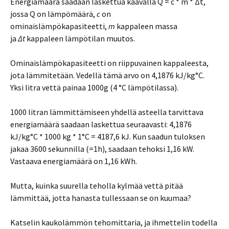
Energiamäärä saadaan laskettua kaavalla Q = c * m * Δt,
jossa Q on lämpömäärä,
c
on
ominaislämpökapasiteetti,
m
kappaleen massa
ja
Δt
kappaleen lämpötilan muutos.
Ominaislämpökapasiteetti on riippuvainen kappaleesta,
jota lämmitetään. Vedellä tämä arvo on 4,1876 kJ/kg°C.
Yksi litra vettä painaa 1000g (4 °C lämpötilassa).
1000 litran lämmittämiseen yhdellä asteella tarvittava
energiamäärä saadaan laskettua seuraavasti: 4,1876
kJ/kg°C * 1000 kg * 1°C = 4187,6 kJ. Kun saadun tuloksen
jakaa 3600 sekunnilla (=1h), saadaan tehoksi 1,16 kW.
Vastaava energiamäärä on 1,16 kWh.
Mutta, kuinka suurella teholla kylmää vettä pitää
lämmittää, jotta hanasta tullessaan se on kuumaa?
Katselin kaukolämmön tehomittaria, ja ihmettelin todella