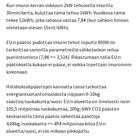
Kun imuroi kerran viikkoon 2kW tehoisella imurilla
30min/kerta, kuluttaa tämä tehoa 1kWh. Vuodessa tämä
tekee 52kWh, joka rahassa vastaa 7,8€ (kun sähkön hinnan
oletetaan olevan 15snt/kWh).
EU:n päätös pudottaa imurin tehot lopulta 900W:iin
tarkoittaa samoilla parametreillä sähkölaskun reilua
puoliintumista (7,8€ => 3,51€). Rikastumaan tällä EU:n
päätöksellä kukaan ei pääse, ei vaikka lopettaisi imuroinnin
kokonaan.
Hiilidioksidipäästöjen kannalta tämä tarkottaa
energiantuotantomuodosta riippuen 0-10kg
säästöä/ruokakunta/vuosi. EU:n alueella on ilmeisesti noin
105,5 miljoonaa ruokakuntaa, 200g/kWh CO2 päästön
keskiarvolla tämä päätös vähentää päästöjä
4,68kg/ruokakunta => 494 miljoonaa kiloa EU:n
alueella/vuosi, ei siis mikään pikkujuttu.