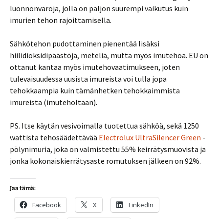
luonnonvaroja, jolla on paljon suurempi vaikutus kuin
imurien tehon rajoittamisella.
Sähkötehon pudottaminen pienentää lisäksi
hiilidioksidipäästöjä, meteliä, mutta myös imutehoa. EU on
ottanut kantaa myös imutehovaatimukseen, joten
tulevaisuudessa uusista imureista voi tulla jopa
tehokkaampia kuin tämänhetken tehokkaimmista
imureista (imuteholtaan).
PS. Itse käytän vesivoimalla tuotettua sähköä, sekä 1250
wattista tehosäädettävää
Electrolux UltraSilencer Green
-
pölynimuria, joka on valmistettu 55% keirrätysmuovista ja
jonka kokonaiskierrätysaste romutuksen jälkeen on 92%.
Jaa tämä:
Facebook
X
LinkedIn