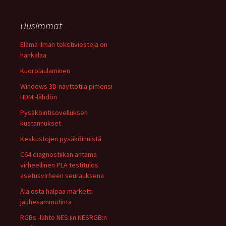
Uusimmat
Elämä ilman tekstiviestejä on
hankalaa
Kuorolaulaminen
Windows 3D-näyttötila pimensi
HDMI-lähdön
Pysäköintisovelluksen
kustannukset
Keskustojen pysäköinnistä
C64 diagnostiikan antama
virheellinen PLA testitulos
asetusvirheen seurauksena
Älä osta halpaa marketti
jauhesammutinta
RGBs -lähtö NES:iin NESRGB:n