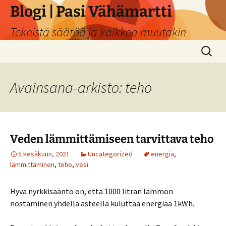
Siirry
Blogi | Pasi Vähämartti
sisältöön
Teknistä säätöä ja kaikkea muutakin
Haku:
Avainsana-arkisto: teho
Veden lämmittämiseen tarvittava teho
5 kesäkuun, 2021
Uncategorized
energia
,
lämmittäminen
,
teho
,
vesi
Hyvä nyrkkisääntö on, että 1000 litran lämmön
nostaminen yhdellä asteella kuluttaa energiaa 1kWh.