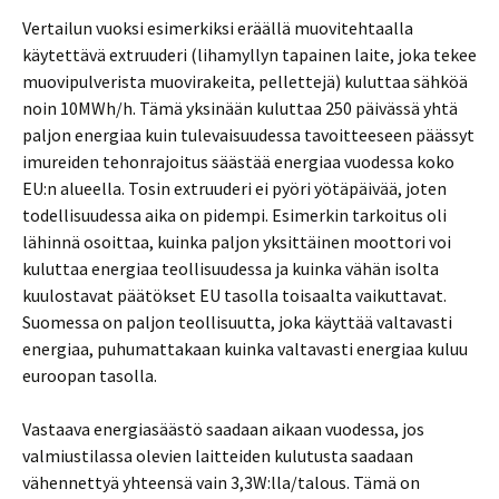
Vertailun vuoksi esimerkiksi eräällä muovitehtaalla
käytettävä extruuderi (lihamyllyn tapainen laite, joka tekee
muovipulverista muovirakeita, pellettejä) kuluttaa sähköä
noin 10MWh/h. Tämä yksinään kuluttaa 250 päivässä yhtä
paljon energiaa kuin tulevaisuudessa tavoitteeseen päässyt
imureiden tehonrajoitus säästää energiaa vuodessa koko
EU:n alueella. Tosin extruuderi ei pyöri yötäpäivää, joten
todellisuudessa aika on pidempi. Esimerkin tarkoitus oli
lähinnä osoittaa, kuinka paljon yksittäinen moottori voi
kuluttaa energiaa teollisuudessa ja kuinka vähän isolta
kuulostavat päätökset EU tasolla toisaalta vaikuttavat.
Suomessa on paljon teollisuutta, joka käyttää valtavasti
energiaa, puhumattakaan kuinka valtavasti energiaa kuluu
euroopan tasolla.
Vastaava energiasäästö saadaan aikaan vuodessa, jos
valmiustilassa olevien laitteiden kulutusta saadaan
vähennettyä yhteensä vain 3,3W:lla/talous. Tämä on