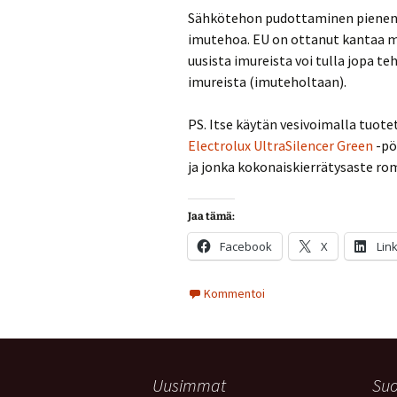
Sähkötehon pudottaminen pienentää
imutehoa. EU on ottanut kantaa m
uusista imureista voi tulla jopa
imureista (imuteholtaan).
PS. Itse käytän vesivoimalla tuot
Electrolux UltraSilencer Green
-pö
ja jonka kokonaiskierrätysaste ro
Jaa tämä:
Facebook
X
Lin
Kommentoi
Uusimmat
Suo