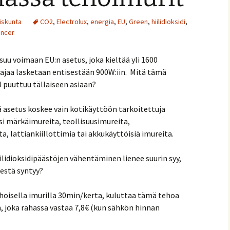
iskunta
CO2
,
Electrolux
,
energia
,
EU
,
Green
,
hiilidioksidi
,
encer
suu voimaan EU:n asetus, joka kieltää yli 1600
 rajaa lasketaan entisestään 900W:iin. Mitä tämä
 puuttuu tällaiseen asiaan?
 asetus koskee vain kotikäyttöön tarkoitettuja
ksi märkäimureita, teollisuusimureita,
a, lattiankiillottimia tai akkukäyttöisiä imureita.
iilidioksidipäästöjen vähentäminen lienee suurin syy,
estä syntyy?
hoisella imurilla 30min/kerta, kuluttaa tämä tehoa
 joka rahassa vastaa 7,8€ (kun sähkön hinnan