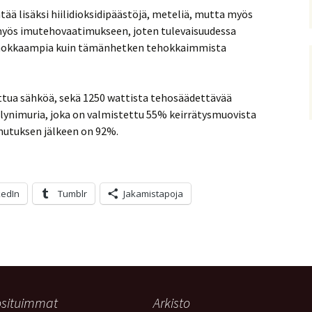
 lisäksi hiilidioksidipäästöjä, meteliä, mutta myös
yös imutehovaatimukseen, joten tulevaisuudessa
 tehokkaampia kuin tämänhetken tehokkaimmista
ettua sähköä, sekä 1250 wattista tehosäädettävää
lynimuria, joka on valmistettu 55% keirrätysmuovista
mutuksen jälkeen on 92%.
kedIn
Tumblr
Jakamistapoja
situimmat
Arkisto