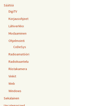
Säätöä
DigiTV
Korjausohjeet
Lähiverkko
Modaaminen
Ohjelmointi
CoDeSys
Radioamatööri
Radiokuuntelu
Riistakamera
Vinkit
Web
Windows
Sekalainen
Uncategorized