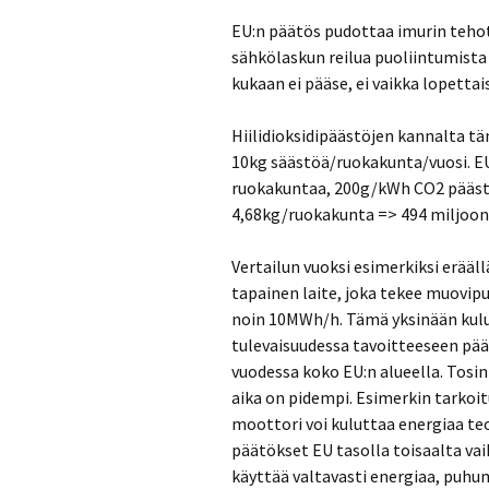
EU:n päätös pudottaa imurin tehot
sähkölaskun reilua puoliintumista 
kukaan ei pääse, ei vaikka lopetta
Hiilidioksidipäästöjen kannalta 
10kg säästöä/ruokakunta/vuosi. EU
ruokakuntaa, 200g/kWh CO2 pääst
4,68kg/ruokakunta => 494 miljoonaa
Vertailun vuoksi esimerkiksi erääl
tapainen laite, joka tekee muovipu
noin 10MWh/h. Tämä yksinään kulut
tulevaisuudessa tavoitteeseen pää
vuodessa koko EU:n alueella. Tosin 
aika on pidempi. Esimerkin tarkoit
moottori voi kuluttaa energiaa teo
päätökset EU tasolla toisaalta vai
käyttää valtavasti energiaa, puhu