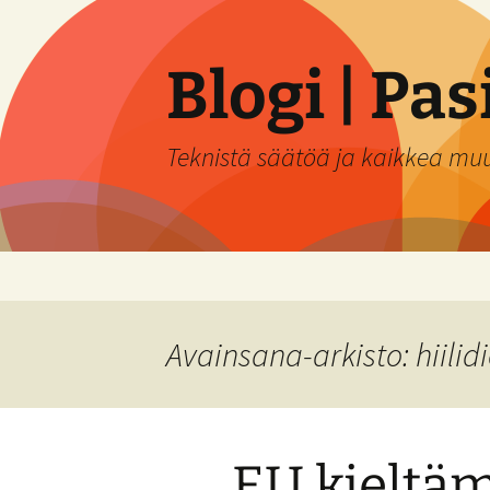
Siirry
sisältöön
Blogi | Pa
Teknistä säätöä ja kaikkea mu
Avainsana-arkisto: hiilidi
EU kieltä