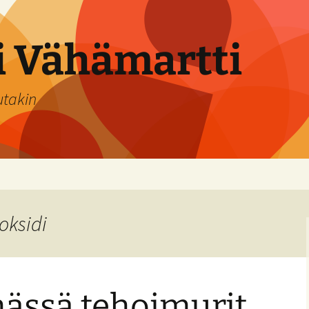
si Vähämartti
utakin
oksidi
mässä tehoimurit