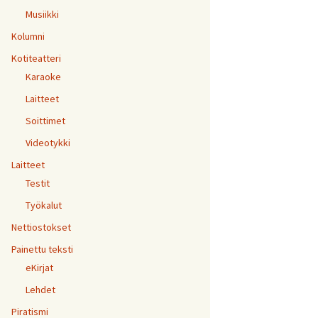
Musiikki
Kolumni
Kotiteatteri
Karaoke
Laitteet
Soittimet
Videotykki
Laitteet
Testit
Työkalut
Nettiostokset
Painettu teksti
eKirjat
Lehdet
Piratismi