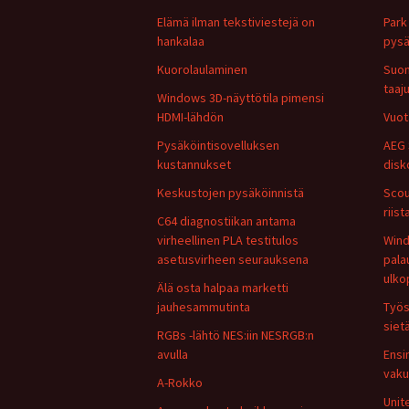
Elämä ilman tekstiviestejä on
Park 
hankalaa
pysä
Kuorolaulaminen
Suom
taaj
Windows 3D-näyttötila pimensi
HDMI-lähdön
Vuot
Pysäköintisovelluksen
AEG 
kustannukset
disk
Keskustojen pysäköinnistä
Scou
riis
C64 diagnostiikan antama
virheellinen PLA testitulos
Wind
asetusvirheen seurauksena
pala
ulko
Älä osta halpaa marketti
jauhesammutinta
Työs
siet
RGBs -lähtö NES:iin NESRGB:n
avulla
Ensi
vaku
A-Rokko
Unit