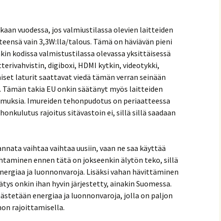
aan vuodessa, jos valmiustilassa olevien laitteiden
eensä vain 3,3W:lla/talous. Tämä on häviävän pieni
in kodissa valmistustilassa olevassa yksittäisessä
tterivahvistin, digiboxi, HDMI kytkin, videotykki,
aiset laturit saattavat viedä tämän verran seinään
. Tämän takia EU onkin säätänyt myös laitteiden
timuksia. Imureiden tehonpudotus on periaatteessa
onkulutus rajoitus sitävastoin ei, sillä sillä saadaan
annata vaihtaa vaihtaa uusiin, vaan ne saa käyttää
ihtaminen ennen tätä on jokseenkin älytön teko, sillä
nergiaa ja luonnonvaroja. Lisäksi vahan hävittäminen
ätys onkin ihan hyvin järjestetty, ainakin Suomessa.
ästetään energiaa ja luonnonvaroja, jolla on paljon
on rajoittamisella.