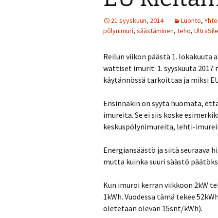
21 syyskuun, 2014
Luonto
,
Yhte
pölynimuri
,
säästäminen
,
teho
,
UltraSil
Reilun viikon päästä 1. lokakuuta a
wattiset imurit. 1. syyskuuta 2017
käytännössä tarkoittaa ja miksi EU
Ensinnäkin on syytä huomata, että
imureita. Se ei siis koske esimerki
keskuspölynimureita, lehti-imureit
Energiansäästö ja siitä seuraava h
mutta kuinka suuri säästö päätöks
Kun imuroi kerran viikkoon 2kW te
1kWh. Vuodessa tämä tekee 52kWh,
oletetaan olevan 15snt/kWh).