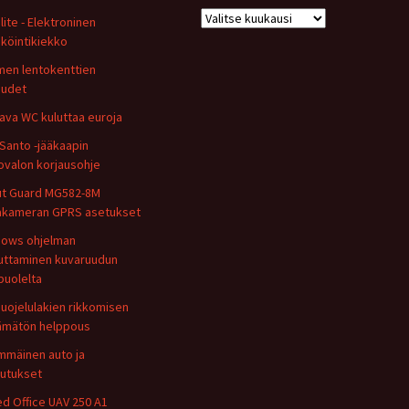
Arkisto
lite - Elektroninen
köintikiekko
en lentokenttien
uudet
ava WC kuluttaa euroja
Santo -jääkaapin
ovalon korjausohje
t Guard MG582-8M
takameran GPRS asetukset
ows ohjelman
uttaminen kuvaruudun
puolelta
uojelulakien rikkomisen
ämätön helppous
mmäinen auto ja
utukset
ed Office UAV 250 A1