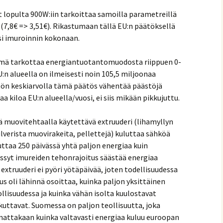
 lopulta 900W:iin tarkoittaa samoilla parametreillä
(7,8€ => 3,51€). Rikastumaan tällä EU:n päätöksellä
isi imuroinnin kokonaan.
tämä tarkottaa energiantuotantomuodosta riippuen 0-
:n alueella on ilmeisesti noin 105,5 miljoonaa
ön keskiarvolla tämä päätös vähentää päästöjä
 kiloa EU:n alueella/vuosi, ei siis mikään pikkujuttu.
lä muovitehtaalla käytettävä extruuderi (lihamyllyn
lverista muovirakeita, pellettejä) kuluttaa sähköä
taa 250 päivässä yhtä paljon energiaa kuin
ssyt imureiden tehonrajoitus säästää energiaa
extruuderi ei pyöri yötäpäivää, joten todellisuudessa
us oli lähinnä osoittaa, kuinka paljon yksittäinen
llisuudessa ja kuinka vähän isolta kuulostavat
kuttavat. Suomessa on paljon teollisuutta, joka
mattakaan kuinka valtavasti energiaa kuluu euroopan