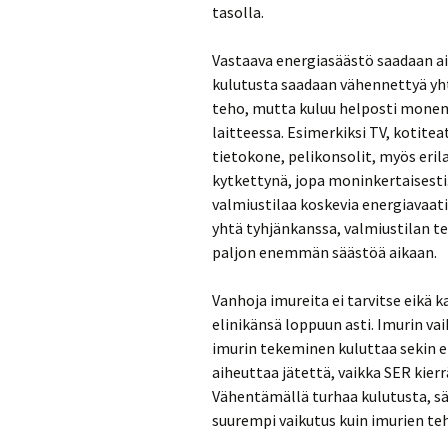
tasolla.
Vastaava energiasäästö saadaan aik
kulutusta saadaan vähennettyä yht
teho, mutta kuluu helposti monenk
laitteessa. Esimerkiksi TV, kotitea
tietokone, pelikonsolit, myös eril
kytkettynä, jopa moninkertaisesti
valmiustilaa koskevia energiavaa
yhtä tyhjänkanssa, valmiustilan teh
paljon enemmän säästöä aikaan.
Vanhoja imureita ei tarvitse eikä k
elinikänsä loppuun asti. Imurin va
imurin tekeminen kuluttaa sekin e
aiheuttaa jätettä, vaikka SER kierr
Vähentämällä turhaa kulutusta, sä
suurempi vaikutus kuin imurien teh