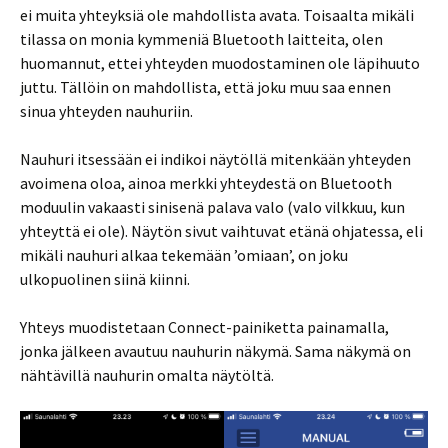
ei muita yhteyksiä ole mahdollista avata. Toisaalta mikäli
tilassa on monia kymmeniä Bluetooth laitteita, olen
huomannut, ettei yhteyden muodostaminen ole läpihuuto
juttu. Tällöin on mahdollista, että joku muu saa ennen
sinua yhteyden nauhuriin.
Nauhuri itsessään ei indikoi näytöllä mitenkään yhteyden
avoimena oloa, ainoa merkki yhteydestä on Bluetooth
moduulin vakaasti sinisenä palava valo (valo vilkkuu, kun
yhteyttä ei ole). Näytön sivut vaihtuvat etänä ohjatessa, eli
mikäli nauhuri alkaa tekemään ’omiaan’, on joku
ulkopuolinen siinä kiinni.
Yhteys muodistetaan Connect-painiketta painamalla,
jonka jälkeen avautuu nauhurin näkymä. Sama näkymä on
nähtävillä nauhurin omalta näytöltä.