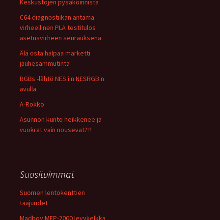
Keskustojen pysäköinnistä
C64 diagnostiikan antama
virheellinen PLA testitulos
asetusvirheen seurauksena
Älä osta halpaa marketti
jauhesammutinta
RGBs -lähtö NES:iin NESRGB:n
avulla
A-Rokko
Asunnon kunto heikkenee ja
vuokrat vain nousevat?!?
Suosituimmat
Suomen lentokenttien
taajuudet
Madboy MFP-2000 levykelkka