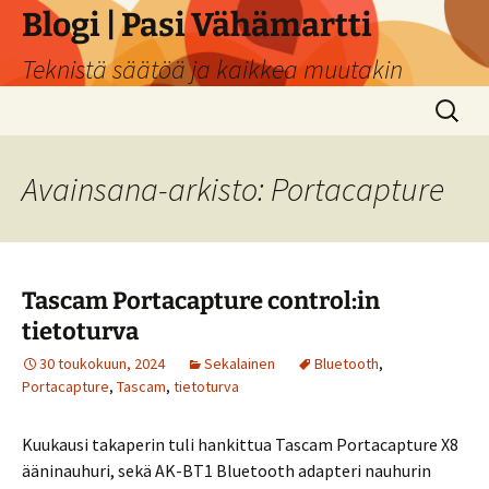
Siirry
Blogi | Pasi Vähämartti
sisältöön
Teknistä säätöä ja kaikkea muutakin
Haku:
Avainsana-arkisto: Portacapture
Tascam Portacapture control:in
tietoturva
30 toukokuun, 2024
Sekalainen
Bluetooth
,
Portacapture
,
Tascam
,
tietoturva
Kuukausi takaperin tuli hankittua Tascam Portacapture X8
ääninauhuri, sekä AK-BT1 Bluetooth adapteri nauhurin