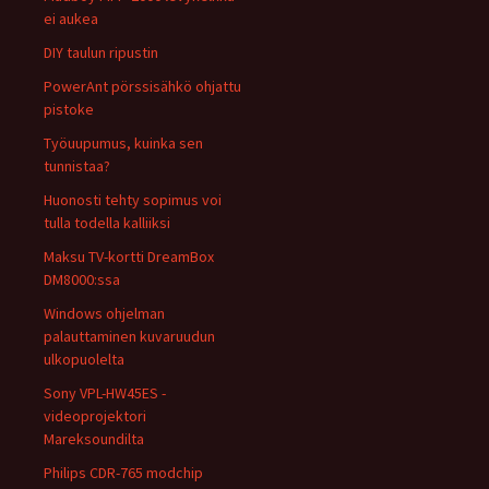
ei aukea
DIY taulun ripustin
PowerAnt pörssisähkö ohjattu
pistoke
Työuupumus, kuinka sen
tunnistaa?
Huonosti tehty sopimus voi
tulla todella kalliiksi
Maksu TV-kortti DreamBox
DM8000:ssa
Windows ohjelman
palauttaminen kuvaruudun
ulkopuolelta
Sony VPL-HW45ES -
videoprojektori
Mareksoundilta
Philips CDR-765 modchip