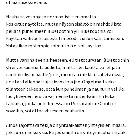
ohjaamiseksi etänä.
Nauhuria voi ohjata normaalisti sen omalta
kosketusnäytöltä, mutta näytön sisältö on mahdollista
peilata puhelimeen Bluetoothin yli. Bluetoothia voi
käyttää vaihtoehtoisesti Timecode tiedon välittämiseen.
Yhtä aikaa molempia toimintoja ei voi käyttää.
Mutta varsinaiseen aiheeseen, eli tietoturvaan. Bluetoothin
yli ei voi kuunnella audiota, mutta sen kautta voi ohjata
nauhoituksen päälle/pois, muuttaa mikkien vahvistuksia,
poistaa tallennettuja tiedostoja jne. Ongelmalliseksi
tilanteen tekee se, että kun puhelimen ja nauhurin välille
luo yhteyden, ei sitä varmenneta mitenkään. Eli kuka
tahansa, jonka puhelimessa on Portacapture Control -
sovellus, voi ottaa yhteyden nauhuriin.
Ainoa rajoittava tekijä on yhtäaikaisten yhteyksien määrä,
joka on onneksi yksi. Eli jos sinulla on yhteys nauhuriin auki,