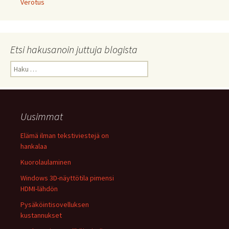
Verotus
Etsi hakusanoin juttuja blogista
Haku:
Uusimmat
Elämä ilman tekstiviestejä on
hankalaa
Kuorolaulaminen
Windows 3D-näyttötila pimensi
HDMI-lähdön
Pysäköintisovelluksen
kustannukset