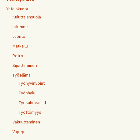
Yhteiskunta
Kuluttajansuoja
Liikenne
Luonto
Matkailu
Retro
Sijoittaminen
Työelämä
Työhyvinvointi
Työnhaku
Työsuhdeasiat
Työttömyys
Vakuuttaminen
Vapepa