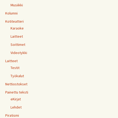
Musiikki
Kolumni
Kotiteatteri
Karaoke
Laitteet
Soittimet
Videotykki
Laitteet
Testit
Työkalut
Nettiostokset
Painettu teksti
eKirjat
Lehdet
Piratismi