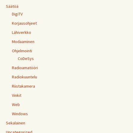
Säätöä
DigiTV
Korjausohjeet
Lähiverkko
Modaaminen
Ohjelmointi
CoDeSys
Radioamatööri
Radiokuuntelu
Riistakamera
Vinkit
Web
Windows
Sekalainen
Uncategorized