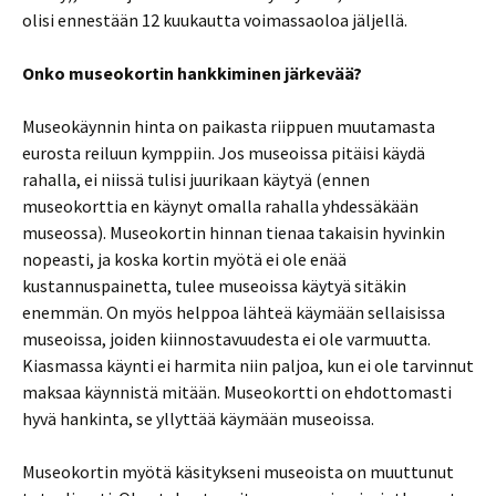
olisi ennestään 12 kuukautta voimassaoloa jäljellä.
Onko museokortin hankkiminen järkevää?
Museokäynnin hinta on paikasta riippuen muutamasta
eurosta reiluun kymppiin. Jos museoissa pitäisi käydä
rahalla, ei niissä tulisi juurikaan käytyä (ennen
museokorttia en käynyt omalla rahalla yhdessäkään
museossa). Museokortin hinnan tienaa takaisin hyvinkin
nopeasti, ja koska kortin myötä ei ole enää
kustannuspainetta, tulee museoissa käytyä sitäkin
enemmän. On myös helppoa lähteä käymään sellaisissa
museoissa, joiden kiinnostavuudesta ei ole varmuutta.
Kiasmassa käynti ei harmita niin paljoa, kun ei ole tarvinnut
maksaa käynnistä mitään. Museokortti on ehdottomasti
hyvä hankinta, se yllyttää käymään museoissa.
Museokortin myötä käsitykseni museoista on muuttunut