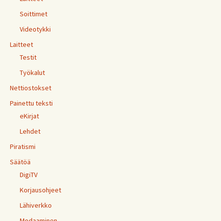
Soittimet
Videotykki
Laitteet
Testit
Työkalut
Nettiostokset
Painettu teksti
eKirjat
Lehdet
Piratismi
Säätöä
DigiTV
Korjausohjeet
Lähiverkko
Modaaminen