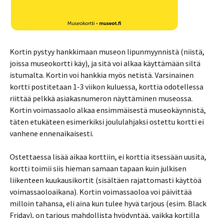
Kortin pystyy hankkimaan museon lipunmyynnistä (niistä,
joissa museokortti käy), ja sitä voi alkaa käyttämään siltä
istumalta. Kortin voi hankkia myös netistä. Varsinainen
kortti postitetaan 1-3 viikon kuluessa, korttia odotellessa
riittää pelkkä asiakasnumeron näyttäminen museossa.
Kortin voimassaolo alkaa ensimmäisestä museokäynnistä,
täten etukäteen esimerkiksi joululahjaksi ostettu kortti ei
vanhene ennenaikaisesti.
Ostettaessa lisää aikaa korttiin, ei korttia itsessään uusita,
kortti toimii siis hieman samaan tapaan kuin julkisen
liikenteen kuukausikortit (sisältäen rajattomasti käyttöä
voimassaoloaikana). Kortin voimassaoloa voi päivittää
milloin tahansa, eli aina kun tulee hyvä tarjous (esim. Black
Friday), on tarjous mahdollista hyödyntää, vaikka kortilla