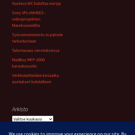
Vuotava WC kuluttaa euroja
Sony VPL-HW45ES -
videoprojektori
Mareksoundilta
Työvoimatoimisto ei palvele
tarkoitustaan
Tulontasaus verotuksessa
MadBoy MFP-2000
karaokesoitin
Verkkolaitteiden kesäaika
asetukset kohdalleen
Arkisto
Arkisto