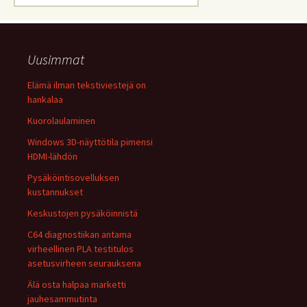
Uusimmat
Elämä ilman tekstiviestejä on
hankalaa
Kuorolaulaminen
Windows 3D-näyttötila pimensi
HDMI-lähdön
Pysäköintisovelluksen
kustannukset
Keskustojen pysäköinnistä
C64 diagnostiikan antama
virheellinen PLA testitulos
asetusvirheen seurauksena
Älä osta halpaa marketti
jauhesammutinta