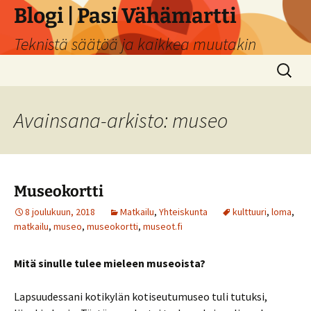
Siirry
Blogi | Pasi Vähämartti
sisältöön
Teknistä säätöä ja kaikkea muutakin
Haku:
Avainsana-arkisto: museo
Museokortti
8 joulukuun, 2018
Matkailu
,
Yhteiskunta
kulttuuri
,
loma
,
matkailu
,
museo
,
museokortti
,
museot.fi
Mitä sinulle tulee mieleen museoista?
Lapsuudessani kotikylän kotiseutumuseo tuli tutuksi,