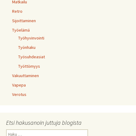
Matkailu
Retro
Sijoittaminen
Työelämä
Työhyvinvointi
Työnhaku
Työsuhdeasiat
Työttömyys
Vakuuttaminen
Vapepa
Verotus
Etsi hakusanoin juttuja blogista
Haku: