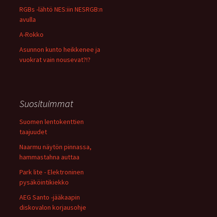
RGBs -lähtö NES:iin NESRGB:n
avulla
A-Rokko
Asunnon kunto heikkenee ja
vuokrat vain nousevat?!?
Suosituimmat
Suomen lentokenttien
taajuudet
Naarmu näytön pinnassa,
hammastahna auttaa
Park lite - Elektroninen
pysäköintikiekko
AEG Santo -jääkaapin
diskovalon korjausohje