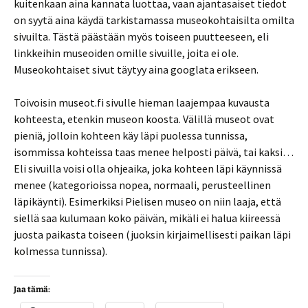
kuitenkaan aina kannata luottaa, vaan ajantasaiset tiedot
on syytä aina käydä tarkistamassa museokohtaisilta omilta
sivuilta. Tästä päästään myös toiseen puutteeseen, eli
linkkeihin museoiden omille sivuille, joita ei ole.
Museokohtaiset sivut täytyy aina googlata erikseen.
Toivoisin museot.fi sivulle hieman laajempaa kuvausta
kohteesta, etenkin museon koosta. Välillä museot ovat
pieniä, jolloin kohteen käy läpi puolessa tunnissa,
isommissa kohteissa taas menee helposti päivä, tai kaksi…
Eli sivuilla voisi olla ohjeaika, joka kohteen läpi käynnissä
menee (kategorioissa nopea, normaali, perusteellinen
läpikäynti). Esimerkiksi Pielisen museo on niin laaja, että
siellä saa kulumaan koko päivän, mikäli ei halua kiireessä
juosta paikasta toiseen (juoksin kirjaimellisesti paikan läpi
kolmessa tunnissa).
Jaa tämä: