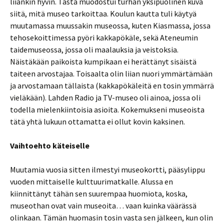
liiankin hyvin. Tästä muodostui turhan yksipuolinen kuva
siitä, mitä museo tarkoittaa. Koulun kautta tuli käytyä
muutamassa muussakin museossa, kuten Kiasmassa, jossa
tehosekoittimessa pyöri kakkapökäle, sekä Ateneumin
taidemuseossa, jossa oli maalauksia ja veistoksia.
Näistäkään paikoista kumpikaan ei herättänyt sisäistä
taiteen arvostajaa. Toisaalta olin liian nuori ymmärtämään
ja arvostamaan tällaista (kakkapökäleitä en tosin ymmärrä
vieläkään). Lahden Radio ja TV-museo oli ainoa, jossa oli
todella mielenkiintoisia asioita. Kokemukseni museoista
tätä yhtä lukuun ottamatta ei ollut kovin kaksinen.
Vaihtoehto käteiselle
Muutamia vuosia sitten ilmestyi museokortti, pääsylippu
vuoden mittaiselle kulttuurimatkalle. Alussa en
kiinnittänyt tähän sen suurempaa huomiota, koska,
museothan ovat vain museoita… vaan kuinka väärässä
olinkaan. Tämän huomasin tosin vasta sen jälkeen, kun olin