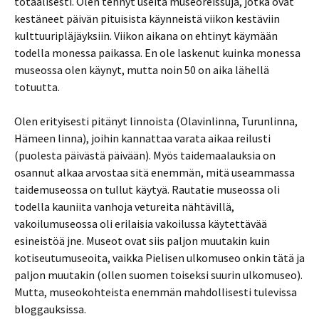
totaalisesti. Olen tehnyt useita museoreissuja, jotka ovat
kestäneet päivän pituisista käynneistä viikon kestäviin
kulttuuripläjäyksiin. Viikon aikana on ehtinyt käymään
todella monessa paikassa. En ole laskenut kuinka monessa
museossa olen käynyt, mutta noin 50 on aika lähellä
totuutta.
Olen erityisesti pitänyt linnoista (Olavinlinna, Turunlinna,
Hämeen linna), joihin kannattaa varata aikaa reilusti
(puolesta päivästä päivään). Myös taidemaalauksia on
osannut alkaa arvostaa sitä enemmän, mitä useammassa
taidemuseossa on tullut käytyä. Rautatie museossa oli
todella kauniita vanhoja vetureita nähtävillä,
vakoilumuseossa oli erilaisia vakoilussa käytettävää
esineistöä jne. Museot ovat siis paljon muutakin kuin
kotiseutumuseoita, vaikka Pielisen ulkomuseo onkin tätä ja
paljon muutakin (ollen suomen toiseksi suurin ulkomuseo).
Mutta, museokohteista enemmän mahdollisesti tulevissa
bloggauksissa.