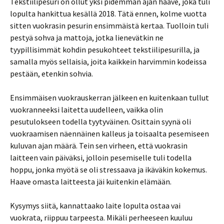
Tekstiilipesuri on ollut yksi pidemmän ajan haave, joka tuli
lopulta hankittua kesällä 2018. Tätä ennen, kolme vuotta
sitten vuokrasin pesurin ensimmäistä kertaa. Tuolloin tuli
pestyä sohva ja mattoja, jotka lienevätkin ne
tyypillisimmät kohdin pesukohteet tekstiilipesurilla, ja
samalla myös sellaisia, joita kaikkein harvimmin kodeissa
pestään, etenkin sohvia.
Ensimmäisen vuokrauskerran jälkeen en kuitenkaan tullut
vuokranneeksi laitetta uudelleen, vaikka olin
pesutulokseen todella tyytyväinen. Osittain syynä oli
vuokraamisen näennäinen kalleus ja toisaalta pesemiseen
kuluvan ajan määrä. Tein sen virheen, että vuokrasin
laitteen vain päiväksi, jolloin pesemiselle tuli todella
hoppu, jonka myötä se oli stressaava ja ikäväkin kokemus.
Haave omasta laitteesta jäi kuitenkin elämään.
Kysymys siitä, kannattaako laite lopulta ostaa vai
vuokrata, riippuu tarpeesta. Mikäli perheeseen kuuluu