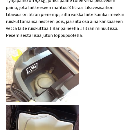
Tyhjäpaino on 9,8kg, jonka päälle tulee vielä pesuveden
paino, jota laitteeseen mahtuu 8 litraa. Likavesisäiliön
tilavuus on litran pienempi, sillä vaikka laite kuinka imeekin
ruiskuttamansa nesteen pois, jää siitä osa aina kankaaseen.
Vettä laite ruiskuttaa 1 Bar paineella 1 litran minuutissa.
Pesemisestä lisää jutun loppupuolella.