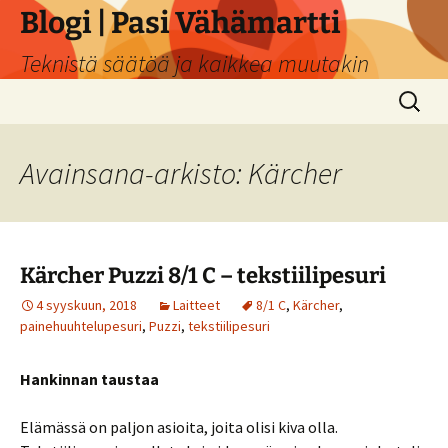
Siirry
Blogi | Pasi Vähämartti
sisältöön
Teknistä säätöä ja kaikkea muutakin
Haku:
Avainsana-arkisto: Kärcher
Kärcher Puzzi 8/1 C – tekstiilipesuri
4 syyskuun, 2018
Laitteet
8/1 C
,
Kärcher
,
painehuuhtelupesuri
,
Puzzi
,
tekstiilipesuri
Hankinnan taustaa
Elämässä on paljon asioita, joita olisi kiva olla.