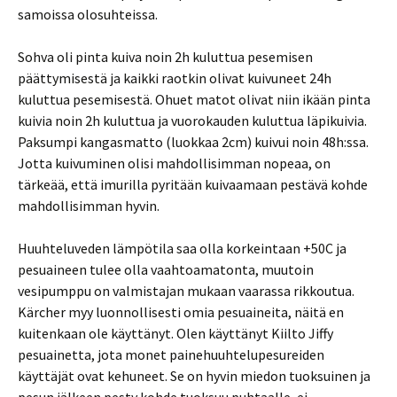
samoissa olosuhteissa.
Sohva oli pinta kuiva noin 2h kuluttua pesemisen
päättymisestä ja kaikki raotkin olivat kuivuneet 24h
kuluttua pesemisestä. Ohuet matot olivat niin ikään pinta
kuivia noin 2h kuluttua ja vuorokauden kuluttua läpikuivia.
Paksumpi kangasmatto (luokkaa 2cm) kuivui noin 48h:ssa.
Jotta kuivuminen olisi mahdollisimman nopeaa, on
tärkeää, että imurilla pyritään kuivaamaan pestävä kohde
mahdollisimman hyvin.
Huuhteluveden lämpötila saa olla korkeintaan +50C ja
pesuaineen tulee olla vaahtoamatonta, muutoin
vesipumppu on valmistajan mukaan vaarassa rikkoutua.
Kärcher myy luonnollisesti omia pesuaineita, näitä en
kuitenkaan ole käyttänyt. Olen käyttänyt Kiilto Jiffy
pesuainetta, jota monet painehuuhtelupesureiden
käyttäjät ovat kehuneet. Se on hyvin miedon tuoksuinen ja