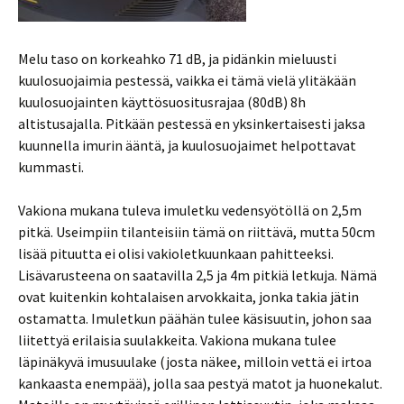
Melu taso on korkeahko 71 dB, ja pidänkin mieluusti
kuulosuojaimia pestessä, vaikka ei tämä vielä ylitäkään
kuulosuojainten käyttösuositusrajaa (80dB) 8h
altistusajalla. Pitkään pestessä en yksinkertaisesti jaksa
kuunnella imurin ääntä, ja kuulosuojaimet helpottavat
kummasti.
Vakiona mukana tuleva imuletku vedensyötöllä on 2,5m
pitkä. Useimpiin tilanteisiin tämä on riittävä, mutta 50cm
lisää pituutta ei olisi vakioletkuunkaan pahitteeksi.
Lisävarusteena on saatavilla 2,5 ja 4m pitkiä letkuja. Nämä
ovat kuitenkin kohtalaisen arvokkaita, jonka takia jätin
ostamatta. Imuletkun päähän tulee käsisuutin, johon saa
liitettyä erilaisia suulakkeita. Vakiona mukana tulee
läpinäkyvä imusuulake (josta näkee, milloin vettä ei irtoa
kankaasta enempää), jolla saa pestyä matot ja huonekalut.