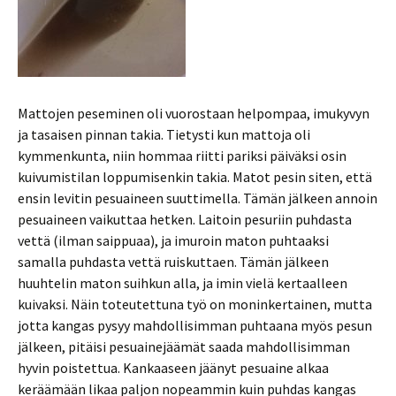
Mattojen peseminen oli vuorostaan helpompaa, imukyvyn
ja tasaisen pinnan takia. Tietysti kun mattoja oli
kymmenkunta, niin hommaa riitti pariksi päiväksi osin
kuivumistilan loppumisenkin takia. Matot pesin siten, että
ensin levitin pesuaineen suuttimella. Tämän jälkeen annoin
pesuaineen vaikuttaa hetken. Laitoin pesuriin puhdasta
vettä (ilman saippuaa), ja imuroin maton puhtaaksi
samalla puhdasta vettä ruiskuttaen. Tämän jälkeen
huuhtelin maton suihkun alla, ja imin vielä kertaalleen
kuivaksi. Näin toteutettuna työ on moninkertainen, mutta
jotta kangas pysyy mahdollisimman puhtaana myös pesun
jälkeen, pitäisi pesuainejäämät saada mahdollisimman
hyvin poistettua. Kankaaseen jäänyt pesuaine alkaa
keräämään likaa paljon nopeammin kuin puhdas kangas