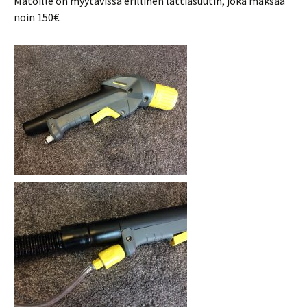
Matoille on myytävissä erillinen lattiasuutin, joka maksaa
noin 150€.