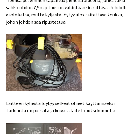
Yleensä peseminen tapahtuu pienellä alueella, jonka takia
sähköjohdon 7,5m pituus on vähintäänkin riittävä. Johdolle
ei ole kelaa, mutta kyljestä löytyy ulos taitettava koukku,
johon johdon saa ripustettua.
Laitteen kyljestä löytyy selkeät ohjeet käyttämiseksi.
Tärkeintä on putsata ja kuivata laite lopuksi kunnolla.