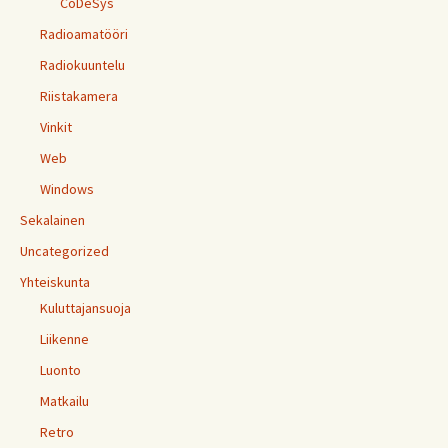
CoDeSys
Radioamatööri
Radiokuuntelu
Riistakamera
Vinkit
Web
Windows
Sekalainen
Uncategorized
Yhteiskunta
Kuluttajansuoja
Liikenne
Luonto
Matkailu
Retro