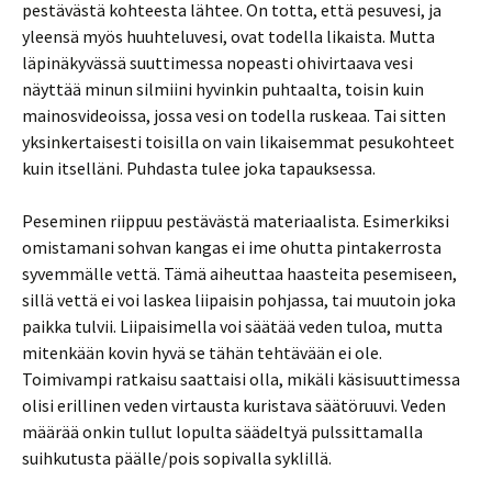
pestävästä kohteesta lähtee. On totta, että pesuvesi, ja
yleensä myös huuhteluvesi, ovat todella likaista. Mutta
läpinäkyvässä suuttimessa nopeasti ohivirtaava vesi
näyttää minun silmiini hyvinkin puhtaalta, toisin kuin
mainosvideoissa, jossa vesi on todella ruskeaa. Tai sitten
yksinkertaisesti toisilla on vain likaisemmat pesukohteet
kuin itselläni. Puhdasta tulee joka tapauksessa.
Peseminen riippuu pestävästä materiaalista. Esimerkiksi
omistamani sohvan kangas ei ime ohutta pintakerrosta
syvemmälle vettä. Tämä aiheuttaa haasteita pesemiseen,
sillä vettä ei voi laskea liipaisin pohjassa, tai muutoin joka
paikka tulvii. Liipaisimella voi säätää veden tuloa, mutta
mitenkään kovin hyvä se tähän tehtävään ei ole.
Toimivampi ratkaisu saattaisi olla, mikäli käsisuuttimessa
olisi erillinen veden virtausta kuristava säätöruuvi. Veden
määrää onkin tullut lopulta säädeltyä pulssittamalla
suihkutusta päälle/pois sopivalla syklillä.