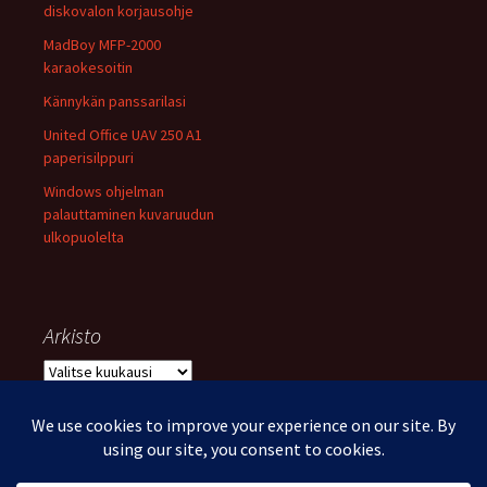
diskovalon korjausohje
MadBoy MFP-2000
karaokesoitin
Kännykän panssarilasi
United Office UAV 250 A1
paperisilppuri
Windows ohjelman
palauttaminen kuvaruudun
ulkopuolelta
Arkisto
Arkisto