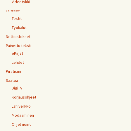
Videotykki
Laitteet
Testit
Työkalut
Nettiostokset
Painettu teksti
eKirjat
Lehdet
Piratismi
Säätöä
DigiTV
Korjausohjeet
Lähiverkko
Modaaminen
Ohjelmointi