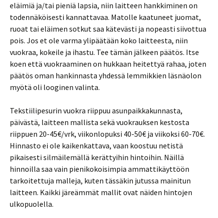
eläimiä ja/tai pieniä lapsia, niin laitteen hankkiminen on
todennäköisesti kannattavaa. Matolle kaatuneet juomat,
ruoat tai eläimen sotkut saa kätevästi ja nopeasti siivottua
pois. Jos et ole varma ylipäätään koko laitteesta, niin
vuokraa, kokeile ja ihastu. Tee tämän jälkeen päätös. Itse
koen että vuokraaminen on hukkaan heitettyä rahaa, joten
päätös oman hankinnasta yhdessä lemmikkien läsnäolon
myötä oli looginen valinta.
Tekstiilipesurin vuokra riippuu asunpaikkakunnasta,
päivästä, laitteen mallista sekä vuokrauksen kestosta
riippuen 20-45€/vrk, viikonlopuksi 40-50€ ja viikoksi 60-70€.
Hinnasto ei ole kaikenkattava, vaan koostuu netistä
pikaisesti silmäilemällä kerättyihin hintoihin. Näillä
hinnoilla saa vain pienikokoisimpia ammattikäyttöön
tarkoitettuja malleja, kuten tässäkin jutussa mainitun
laitteen. Kaikki järeämmät mallit ovat näiden hintojen
ulkopuolella.