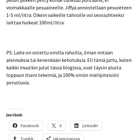
pesun jälkeen pesty kohde tuoksuu puhtaalle, ei
voimakkaalle pesuaineelle. Jiffyä annostellaan pesuveteen
1-5 ml/litra. Oikein vaikeille tahroille voi seossuhteeksi
laittaa huikeat 100ml/litra.
PS. Laite on ostettu omilla rahoilla, ilman mitään
alennuksia tai kenenkään kehotuksia. Eli tämä juttu, kuten
kaikki muutkin jutut tässä blogissa, ovat täysin alusta
loppuun itseni tekemiä, ja 100% omiin mielipiteisiini
perustuvia.
Jaa tämä:
Facebook
X
LinkedIn
Tumblr
Jakamistapoja