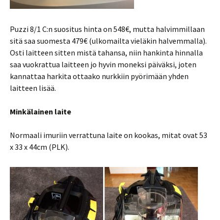
Puzzi 8/1 C:n suositus hinta on 548€, mutta halvimmillaan
sitä saa suomesta 479€ (ulkomailta vieläkin halvemmalla).
Osti laitteen sitten mistä tahansa, niin hankinta hinnalla
saa vuokrattua laitteen jo hyvin moneksi päiväksi, joten
kannattaa harkita ottaako nurkkiin pyörimään yhden
laitteen lisää.
Minkälainen laite
Normaali imuriin verrattuna laite on kookas, mitat ovat 53
x 33 x 44cm (PLK).