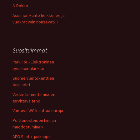
A-Rokko
Asunnon kunto heikkenee ja
vuokrat vain nousevat?!?
Suosituimmat
Park lite - Elektroninen
pysäköintikiekko
Suomen lentokenttien
taajuudet
Veden lämmittämiseen
tarvittava teho
Vuotava WC kuluttaa euroja
Polttonesteiden hinnan
muodostuminen
AEG Santo -jääkaapin