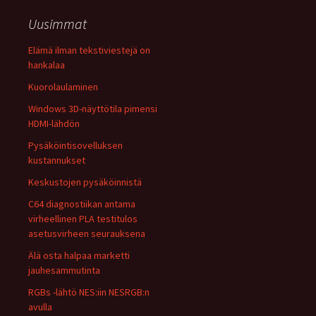
Uusimmat
Elämä ilman tekstiviestejä on
hankalaa
Kuorolaulaminen
Windows 3D-näyttötila pimensi
HDMI-lähdön
Pysäköintisovelluksen
kustannukset
Keskustojen pysäköinnistä
C64 diagnostiikan antama
virheellinen PLA testitulos
asetusvirheen seurauksena
Älä osta halpaa marketti
jauhesammutinta
RGBs -lähtö NES:iin NESRGB:n
avulla