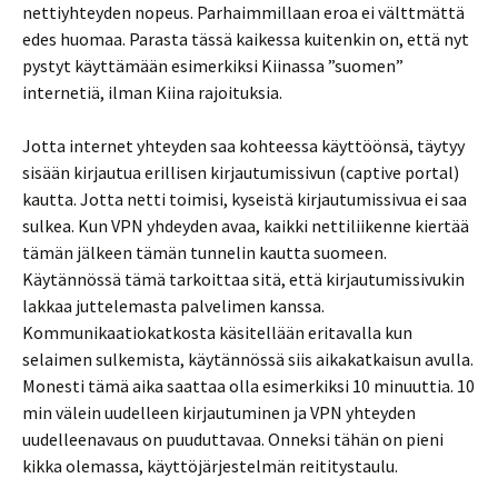
nettiyhteyden nopeus. Parhaimmillaan eroa ei välttmättä
edes huomaa. Parasta tässä kaikessa kuitenkin on, että nyt
pystyt käyttämään esimerkiksi Kiinassa ”suomen”
internetiä, ilman Kiina rajoituksia.
Jotta internet yhteyden saa kohteessa käyttöönsä, täytyy
sisään kirjautua erillisen kirjautumissivun (captive portal)
kautta. Jotta netti toimisi, kyseistä kirjautumissivua ei saa
sulkea. Kun VPN yhdeyden avaa, kaikki nettiliikenne kiertää
tämän jälkeen tämän tunnelin kautta suomeen.
Käytännössä tämä tarkoittaa sitä, että kirjautumissivukin
lakkaa juttelemasta palvelimen kanssa.
Kommunikaatiokatkosta käsitellään eritavalla kun
selaimen sulkemista, käytännössä siis aikakatkaisun avulla.
Monesti tämä aika saattaa olla esimerkiksi 10 minuuttia. 10
min välein uudelleen kirjautuminen ja VPN yhteyden
uudelleenavaus on puuduttavaa. Onneksi tähän on pieni
kikka olemassa, käyttöjärjestelmän reititystaulu.