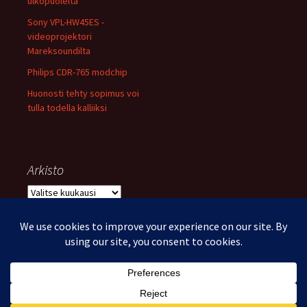
ulkopuolelta
Sony VPL-HW45ES -
videoprojektori
Mareksoundilta
Philips CDR-765 modchip
Huonosti tehty sopimus voi
tulla todella kalliiksi
Arkisto
Arkisto