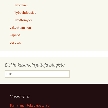
Työnhaku
Työsuhdeasiat
Työttömyys
Vakuuttaminen
Vapepa
Verotus
Etsi hakusanoin juttuja blogista
Haku:
Uusimmat
Elämä ilman tekstiviestejä on