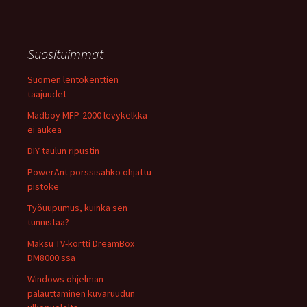
Suosituimmat
Suomen lentokenttien
taajuudet
Madboy MFP-2000 levykelkka
ei aukea
DIY taulun ripustin
PowerAnt pörssisähkö ohjattu
pistoke
Työuupumus, kuinka sen
tunnistaa?
Maksu TV-kortti DreamBox
DM8000:ssa
Windows ohjelman
palauttaminen kuvaruudun