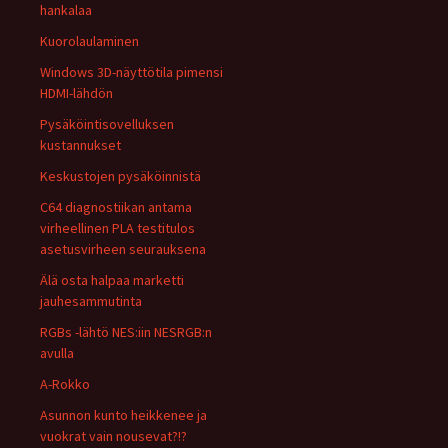
hankalaa
Kuorolaulaminen
Windows 3D-näyttötila pimensi
HDMI-lähdön
Pysäköintisovelluksen
kustannukset
Keskustojen pysäköinnistä
C64 diagnostiikan antama
virheellinen PLA testitulos
asetusvirheen seurauksena
Älä osta halpaa marketti
jauhesammutinta
RGBs -lähtö NES:iin NESRGB:n
avulla
A-Rokko
Asunnon kunto heikkenee ja
vuokrat vain nousevat?!?