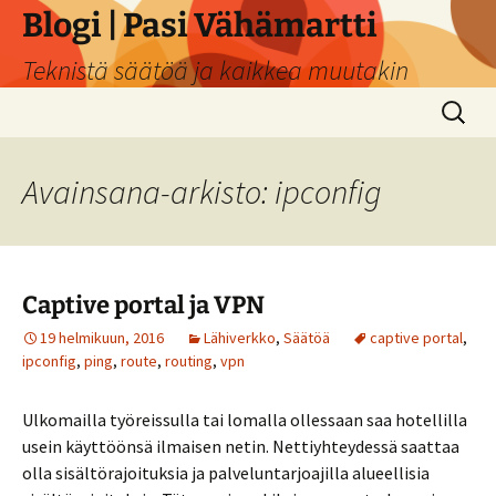
Siirry
Blogi | Pasi Vähämartti
sisältöön
Teknistä säätöä ja kaikkea muutakin
Haku:
Avainsana-arkisto: ipconfig
Captive portal ja VPN
19 helmikuun, 2016
Lähiverkko
,
Säätöä
captive portal
,
ipconfig
,
ping
,
route
,
routing
,
vpn
Ulkomailla työreissulla tai lomalla ollessaan saa hotellilla
usein käyttöönsä ilmaisen netin. Nettiyhteydessä saattaa
olla sisältörajoituksia ja palveluntarjoajilla alueellisia