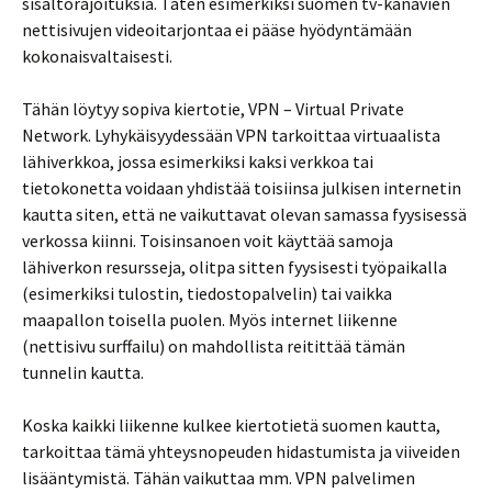
sisältörajoituksia. Täten esimerkiksi suomen tv-kanavien
nettisivujen videoitarjontaa ei pääse hyödyntämään
kokonaisvaltaisesti.
Tähän löytyy sopiva kiertotie, VPN – Virtual Private
Network. Lyhykäisyydessään VPN tarkoittaa virtuaalista
lähiverkkoa, jossa esimerkiksi kaksi verkkoa tai
tietokonetta voidaan yhdistää toisiinsa julkisen internetin
kautta siten, että ne vaikuttavat olevan samassa fyysisessä
verkossa kiinni. Toisinsanoen voit käyttää samoja
lähiverkon resursseja, olitpa sitten fyysisesti työpaikalla
(esimerkiksi tulostin, tiedostopalvelin) tai vaikka
maapallon toisella puolen. Myös internet liikenne
(nettisivu surffailu) on mahdollista reitittää tämän
tunnelin kautta.
Koska kaikki liikenne kulkee kiertotietä suomen kautta,
tarkoittaa tämä yhteysnopeuden hidastumista ja viiveiden
lisääntymistä. Tähän vaikuttaa mm. VPN palvelimen