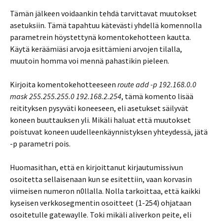
Tämän jälkeen voidaankin tehdä tarvittavat muutokset
asetuksiin. Tämä tapahtuu kätevästi yhdellä komennolla
parametrein höystettynä komentokehotteen kautta.
Käytä keräämiäsi arvoja esittämieni arvojen tilalla,
muutoin homma voi mennä pahastikin pieleen.
Kirjoita komentokehotteeseen
route add -p 192.168.0.0
mask 255.255.255.0 192.168.2.254
, tämä komento lisää
reitityksen pysyväti koneeseen, eli asetukset säilyvät
koneen buuttauksen yli. Mikäli haluat että muutokset
poistuvat koneen uudelleenkäynnistyksen yhteydessä, jätä
-p parametri pois.
Huomasithan, että en kirjoittanut kirjautumissivun
osoitetta sellaisenaan kun se esitettiin, vaan korvasin
viimeisen numeron n0llalla. Nolla tarkoittaa, että kaikki
kyseisen verkkosegmentin osoitteet (1-254) ohjataan
osoitetulle gatewaylle. Toki mikäli aliverkon peite, eli