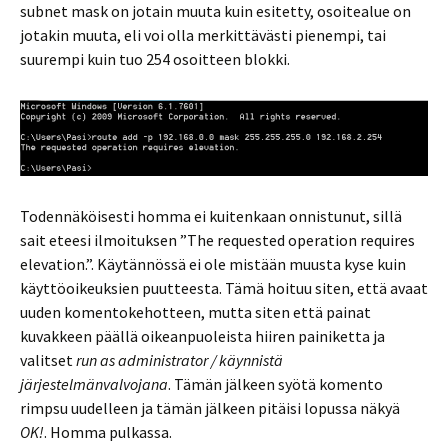
subnet mask on jotain muuta kuin esitetty, osoitealue on
jotakin muuta, eli voi olla merkittävästi pienempi, tai
suurempi kuin tuo 254 osoitteen blokki.
Todennäköisesti homma ei kuitenkaan onnistunut, sillä
sait eteesi ilmoituksen ”The requested operation requires
elevation.”. Käytännössä ei ole mistään muusta kyse kuin
käyttöoikeuksien puutteesta. Tämä hoituu siten, että avaat
uuden komentokehotteen, mutta siten että painat
kuvakkeen päällä oikeanpuoleista hiiren painiketta ja
valitset
run as administrator /
käynnistä
järjestelmänvalvojana
. Tämän jälkeen syötä komento
rimpsu uudelleen ja tämän jälkeen pitäisi lopussa näkyä
OK!
. Homma pulkassa.