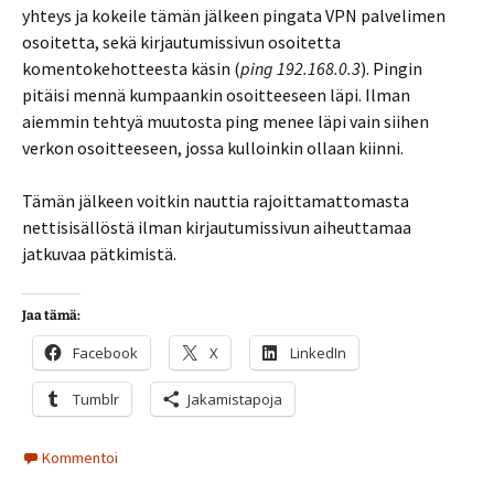
yhteys ja kokeile tämän jälkeen pingata VPN palvelimen
osoitetta, sekä kirjautumissivun osoitetta
komentokehotteesta käsin (
ping 192.168.0.3
). Pingin
pitäisi mennä kumpaankin osoitteeseen läpi. Ilman
aiemmin tehtyä muutosta ping menee läpi vain siihen
verkon osoitteeseen, jossa kulloinkin ollaan kiinni.
Tämän jälkeen voitkin nauttia rajoittamattomasta
nettisisällöstä ilman kirjautumissivun aiheuttamaa
jatkuvaa pätkimistä.
Jaa tämä:
Facebook
X
LinkedIn
Tumblr
Jakamistapoja
Kommentoi