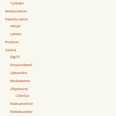
Työkalut
Nettiostokset
Painettu teksti
eKirjat
Lehdet
Piratismi
Säätöä
DigiTV
Korjausohjeet
Lähiverkko
Modaaminen
Ohjelmointi
CoDeSys
Radioamatööri
Radiokuuntelu