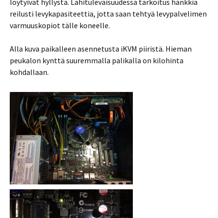
löytyivät hyllystä. Lähitulevaisuudessa tarkoitus hankkia
reilusti levykapasiteettia, jotta saan tehtyä levypalvelimen
varmuuskopiot tälle koneelle.
Alla kuva paikalleen asennetusta iKVM piiristä. Hieman
peukalon kynttä suuremmalla palikalla on kilohinta
kohdallaan.