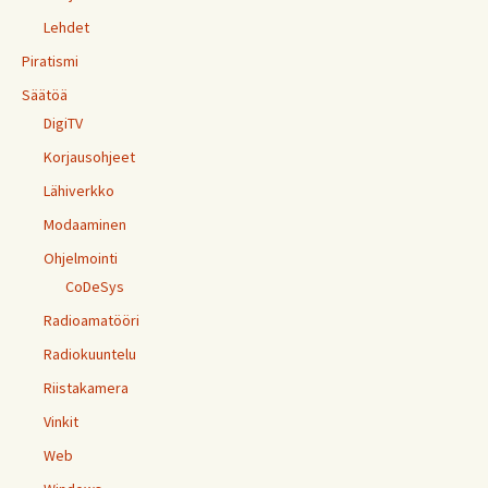
Lehdet
Piratismi
Säätöä
DigiTV
Korjausohjeet
Lähiverkko
Modaaminen
Ohjelmointi
CoDeSys
Radioamatööri
Radiokuuntelu
Riistakamera
Vinkit
Web