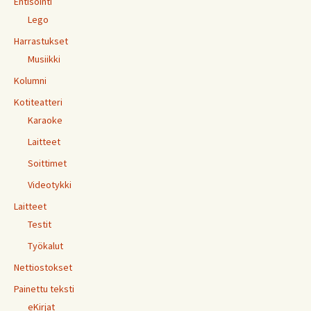
Entisöinti
Lego
Harrastukset
Musiikki
Kolumni
Kotiteatteri
Karaoke
Laitteet
Soittimet
Videotykki
Laitteet
Testit
Työkalut
Nettiostokset
Painettu teksti
eKirjat