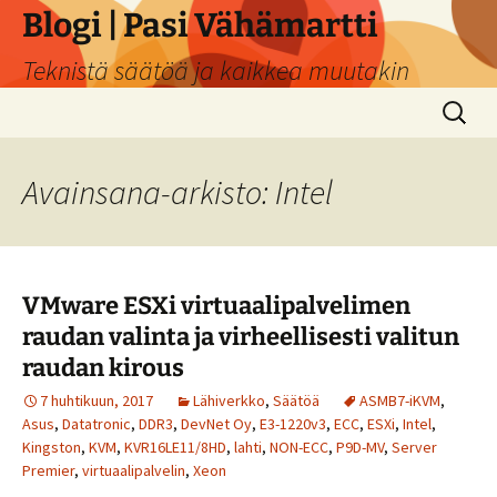
Siirry
Blogi | Pasi Vähämartti
sisältöön
Teknistä säätöä ja kaikkea muutakin
Haku:
Avainsana-arkisto: Intel
VMware ESXi virtuaalipalvelimen
raudan valinta ja virheellisesti valitun
raudan kirous
7 huhtikuun, 2017
Lähiverkko
,
Säätöä
ASMB7-iKVM
,
Asus
,
Datatronic
,
DDR3
,
DevNet Oy
,
E3-1220v3
,
ECC
,
ESXi
,
Intel
,
Kingston
,
KVM
,
KVR16LE11/8HD
,
lahti
,
NON-ECC
,
P9D-MV
,
Server
Premier
,
virtuaalipalvelin
,
Xeon