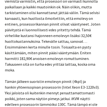
viemistä varmistin, että prosessori on varmasti kunnolla
paikallaan ja kaikki muutoinkin ok. Näin olikin, mutta
tarkistaminen olisi kannattanut jättää väliin. Tämä selvisi
karvaasti, kun huollosta ilmoitettiin, että emolevy on
entinen, prosessorikannan pinnit olivat vääntyneet. Joten
päivitystä ei luonnollisesti edes yritetty tehdä. Tämä
virheliike kustansi hajonneen emolevyn lisäksi 32,50€
huoltokustannuksina. Tekevälle sattuu, sanovat…
Ensimmäinen kerta minulle tosin. Toisaalta en pysty
käsittämään, miten pinnit pääsi vääntymään. Eniten
harmitti 182,90€ arvoisen emolevyn romuttuminen.
Takuuseen sitä on turha edes yrittää laittaa, koska oma
moka.
Tämän jälkeen suoristin emolevyn pinnit (4kpl) ja
hankin yhteensopivan prosessorin (Intel Xeon E3-1220v3).
Yksi jaloista oli kuitenkin mennyt peruuttamattomasti
poikki, joten sama näytön pimeys jatkui. iKVM näytti
edelleen prosessorin lämmöiksi 130C. Tämä lämpö ei ole