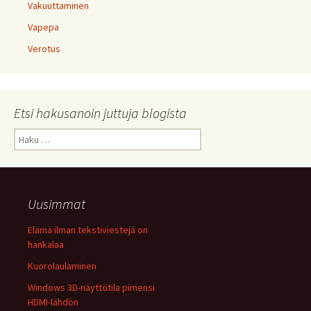
Vakuuttaminen
Vapepa
Verotus
Etsi hakusanoin juttuja blogista
Haku:
Uusimmat
Elämä ilman tekstiviestejä on
hankalaa
Kuorolaulaminen
Windows 3D-näyttötila pimensi
HDMI-lähdön