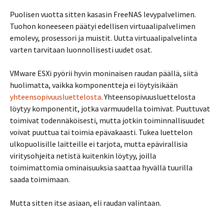
Puolisen vuotta sitten kasasin FreeNAS levypalvelimen.
Tuohon koneeseen päätyi edellisen virtuaalipalvelimen
emolevy, prosessori ja muistit. Uutta virtuaalipalvelinta
varten tarvitaan luonnollisesti uudet osat.
VMware ESXi pyörii hyvin moninaisen raudan päällä, siitä
huolimatta, vaikka komponentteja ei löytyisikään
yhteensopivuusluettelosta
. Yhteensopivuusluettelosta
löytyy komponentit, jotka varmuudella toimivat. Puuttuvat
toimivat todennäköisesti, mutta jotkin toiminnallisuudet
voivat puuttua tai toimia epävakaasti. Tukea luettelon
ulkopuolisille laitteille ei tarjota, mutta epävirallisia
viritysohjeita netistä kuitenkin löytyy, joilla
toimimattomia ominaisuuksia saattaa hyvällä tuurilla
saada toimimaan.
Mutta sitten itse asiaan, eli raudan valintaan.