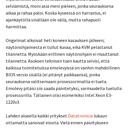
selviämistä, moni asia meni pieleen, jonka seurauksena
aikaa ja rahaa paloi. Koska kyseessä on harrastus, ei
ajankäytöllä sinällään ole väliä, mutta rahapuoli
harmittaa.
Ongelmat alkoivat heti koneen kasauksen jälkeen;
näytönohjaimesta ei tullut kuvaa, eikä KVM pelastanut
tilannetta. Myöskään erillinen näytönohjain ei muuttanut
tilannetta. Asuksen teknisen tuen kautta selvisi, että
kaikissa toimitetuissa emolevyissä on vanhin mahdollinen
BIOS versio sisällä (ei pitänyt paikkaansa), jonka
seurauksena valitsemaani prosessorimallia ei tueta.
Emolevy pitäisi siis saada päivitetyksi, varmuudella tuetulla
prosessorilla. Tällainen olisi esimerkiksi Intel Xeon E3-
1220v3.
Lahden alueella kaikki yritykset
Datatronicia
lukuun
ottamatta sanoivat eioota. Vielä ennen päivitykseen