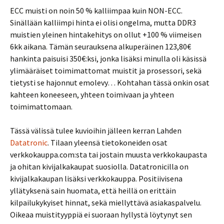
ECC muisti on noin 50 % kalliimpaa kuin NON-ECC.
Sinällään kalliimpi hinta ei olisi ongelma, mutta DDR3
muistien yleinen hintakehitys on ollut +100 % viimeisen
6kk aikana. Tämän seurauksena alkuperäinen 123,80€
hankinta paisuisi 350€:ksi, jonka lisäksi minulla oli käsissä
ylimääräiset toimimattomat muistit ja prosessori, sekä
tietysti se hajonnut emolevy… Kohtahan tässä onkin osat
kahteen koneeseen, yhteen toimivaan ja yhteen
toimimattomaan.
Tässä välissä tulee kuvioihin jälleen kerran Lahden
Datatronic
. Tilaan yleensä tietokoneiden osat
verkkokauppa.com:sta tai jostain muusta verkkokaupasta
ja ohitan kivijalkakaupat suosiolla. Datatronicilla on
kivijalkakaupan lisäksi verkkokauppa. Positiivisena
yllätyksenä sain huomata, että heillä on erittäin
kilpailukykyiset hinnat, sekä miellyttävä asiakaspalvelu.
Oikeaa muistityyppiä ei suoraan hyllystä löytynyt sen