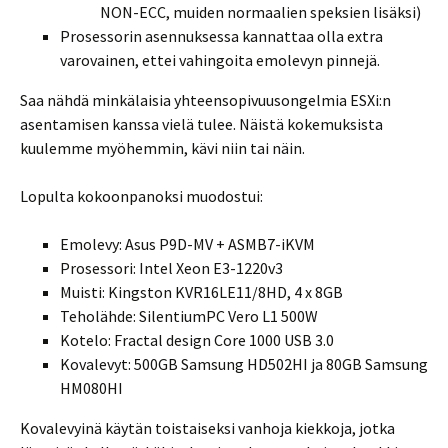
NON-ECC, muiden normaalien speksien lisäksi)
Prosessorin asennuksessa kannattaa olla extra
varovainen, ettei vahingoita emolevyn pinnejä.
Saa nähdä minkälaisia yhteensopivuusongelmia ESXi:n
asentamisen kanssa vielä tulee. Näistä kokemuksista
kuulemme myöhemmin, kävi niin tai näin.
Lopulta kokoonpanoksi muodostui:
Emolevy: Asus P9D-MV + ASMB7-iKVM
Prosessori: Intel Xeon E3-1220v3
Muisti: Kingston KVR16LE11/8HD, 4 x 8GB
Teholähde: SilentiumPC Vero L1 500W
Kotelo: Fractal design Core 1000 USB 3.0
Kovalevyt: 500GB Samsung HD502HI ja 80GB Samsung
HM080HI
Kovalevyinä käytän toistaiseksi vanhoja kiekkoja, jotka