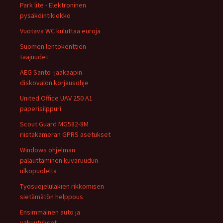
Park lite - Elektroninen
pysäköintikiekko
Vuotava WC kuluttaa euroja
Suomen lentokenttien
taajuudet
AEG Santo -jääkaapin
diskovalon korjausohje
United Office UAV 250 A1
paperisilppuri
Scout Guard MG582-8M
riistakameran GPRS asetukset
Windows ohjelman
palauttaminen kuvaruudun
ulkopuolelta
Työsuojelulakien rikkomisen
sietämätön helppous
Ensimmäinen auto ja
vakuutukset