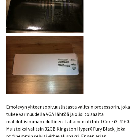
Emolevyn yhteensopivuuslistasta valitsin prosessorin, joka
tukee varmuudella VGA lähtöä ja olisi toisaalta
mahdollisimman edullinen. Tällainen oli Intel Core i3-4160.
Muisteiksi valitsin 32GB Kingston HyperX Fury Black, joka
myöhemmin selvisi virhevalinnaksi. Ennen asian