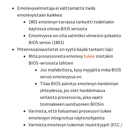
Emolevyvalmistaja ei välttämättä tiedä
emolevyistään kaikkea:
1801 emolevyn tarrassa tarkoitti todellakin
käytössä olevaa BIOS versiota
Emolevyssä voi olla valmiiksi viimeisin julkaistu
BIOS versio (1801)
Yhteensopivuuslistat on syytä käydä tarkasti läpi:
Mitä prosessoreita emolevy
tukee
mistäkin
BIOS-versiosta lähtien
Jos mahdollista, kysy myyjältä mikä BIOS
versio emolevyssä on.
Tilaa BIOS päivitys emolevyn hankinnan
yhteydessä, jos olet hankkimassa
sellaista prosessoria, joka vaatii
toimiakseen uunituoreen BIOSin.
Varmista, että haluamasi prosessori tukee
emolevyyn integroitua näytönohjainta
Varmista emolevyn tukemat muistityypit (ECC /