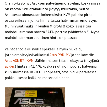
Olen tykästynyt Asuksen palvelinemolevyihin, koska niissä
on kätevä KVM etähallinta (löytyy muiltakin, mutta
Asuksesta ainoastaan kokemuksia). KVM palikka pitää
ostaa erikseen, jonka hinnalla saa halvimman emolevyn.
Muihin vaatimuksiin kuuluu MicroATX koko ja sisältää
mahdollisimman monta SATA-porttia (vähintään 6). Myös
mahdollisimman edullinen hinta on plussaa.
Vaihtoehtoja oli näillä spekseillä hyvin niukalti,
joten emolevyksi valikoitui
Asus P9D-MV
ja sen kaveriksi
Asus ASMB7-iKVM
. Jälkimmäisen tilasin ebaysta (myyjänä
avides
) hintaan 41,77€, koska se oli noin puolet halvempi
kuin suomessa. iKVM tuli nopeasti, täysin alkuperäisessä
pakkauksessa kaikkine materiaaleineen.