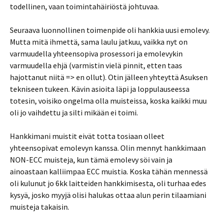
todellinen, vaan toimintahäiriöstä johtuvaa.
Seuraava luonnollinen toimenpide oli hankkia uusi emolevy.
Mutta mitä ihmettä, sama laulu jatkuu, vaikka nyt on
varmuudella yhteensopiva prosessori ja emolevykin
varmuudella ehjä (varmistin vielä pinnit, etten taas
hajottanut niitä => en ollut). Otin jälleen yhteyttä Asuksen
tekniseen tukeen. Kävin asioita läpi ja loppulauseessa
totesin, voisiko ongelma olla muisteissa, koska kaikki muu
oli jo vaihdettu ja silti mikään ei toimi.
Hankkimani muistit eivät totta tosiaan olleet
yhteensopivat emolevyn kanssa. Olin mennyt hankkimaan
NON-ECC muisteja, kun tämä emolevy söi vain ja
ainoastaan kalliimpaa ECC muistia. Koska tähän mennessä
oli kulunut jo 6kk laitteiden hankkimisesta, oli turhaa edes
kysyä, josko myyjä olisi halukas ottaa alun perin tilaamiani
muisteja takaisin.