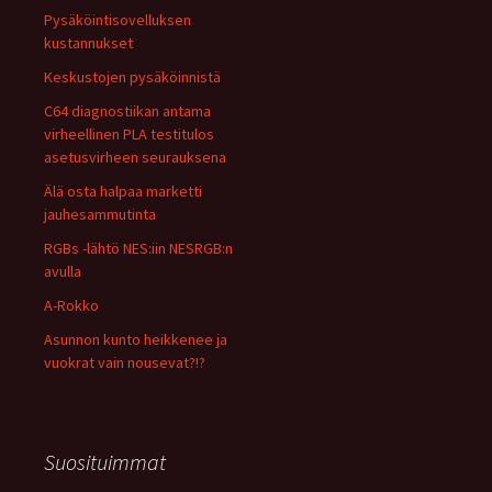
Pysäköintisovelluksen
kustannukset
Keskustojen pysäköinnistä
C64 diagnostiikan antama
virheellinen PLA testitulos
asetusvirheen seurauksena
Älä osta halpaa marketti
jauhesammutinta
RGBs -lähtö NES:iin NESRGB:n
avulla
A-Rokko
Asunnon kunto heikkenee ja
vuokrat vain nousevat?!?
Suosituimmat