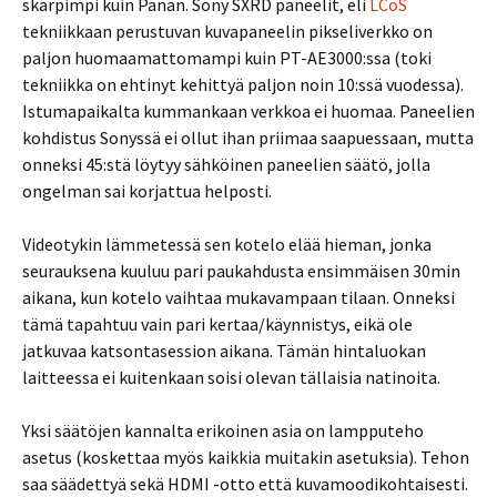
skarpimpi kuin Panan. Sony SXRD paneelit, eli
LCoS
tekniikkaan perustuvan kuvapaneelin pikseliverkko on
paljon huomaamattomampi kuin PT-AE3000:ssa (toki
tekniikka on ehtinyt kehittyä paljon noin 10:ssä vuodessa).
Istumapaikalta kummankaan verkkoa ei huomaa. Paneelien
kohdistus Sonyssä ei ollut ihan priimaa saapuessaan, mutta
onneksi 45:stä löytyy sähköinen paneelien säätö, jolla
ongelman sai korjattua helposti.
Videotykin lämmetessä sen kotelo elää hieman, jonka
seurauksena kuuluu pari paukahdusta ensimmäisen 30min
aikana, kun kotelo vaihtaa mukavampaan tilaan. Onneksi
tämä tapahtuu vain pari kertaa/käynnistys, eikä ole
jatkuvaa katsontasession aikana. Tämän hintaluokan
laitteessa ei kuitenkaan soisi olevan tällaisia natinoita.
Yksi säätöjen kannalta erikoinen asia on lampputeho
asetus (koskettaa myös kaikkia muitakin asetuksia). Tehon
saa säädettyä sekä HDMI -otto että kuvamoodikohtaisesti.