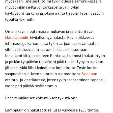
myöskään ilmeisesti toimi tykin ollessa sammuksissa ja
muutoinkin sieltä voi tarkastella vain tykin
käyttötuntilaskuria ja jotain muita tietoja. Täten päädyin
lopulta 45-mallin.
Omani kävin noutamassa mukavan ja asiantuntevan
Mareksoundin
kivijalkamyymälästä. Kävin liikkeessä
istumassa ja katsomassa tykin tarjoamaa kuvanlaatua
silmät ristissä, sillä saavuin liikkeeseen suoraan
lentokentältä ja edelleen Keniasta, huonosti nukutun yön
ja pitkän työpäivän (ja viikon) päätteeksi. Lyhyen tuokion
jälkeen tykki lähti kainalossa kohti kotia. Tosin kotiin
saapumisen jälkeen suuntasin suoraan kohti
Vapepan
etsintä- ja viestikurssia, joten tykin asentaminen tapahtui
vasta pari päivää myöhemmin.
Entä minkälaiset kokemukset tykistä on?
Lamppuun on nakutettu reilussa vuodessa 1200 tuntia.