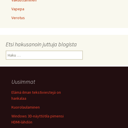
Vakuuttaminen
Vapepa
Verotus
Etsi hakusanoin juttuja blogista
Haku:
Uusimmat
Elämä ilman tekstiviestejä on
hankalaa
Kuorolaulaminen
Windows 3D-näyttötila pimensi
HDMI-lähdön