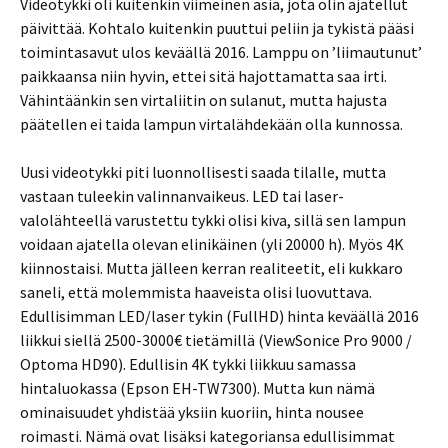
Videotykki oli kuitenkin viimeinen asia, jota olin ajatellut
päivittää. Kohtalo kuitenkin puuttui peliin ja tykistä pääsi
toimintasavut ulos keväällä 2016. Lamppu on ’liimautunut’
paikkaansa niin hyvin, ettei sitä hajottamatta saa irti.
Vähintäänkin sen virtaliitin on sulanut, mutta hajusta
päätellen ei taida lampun virtalähdekään olla kunnossa.
Uusi videotykki piti luonnollisesti saada tilalle, mutta
vastaan tuleekin valinnanvaikeus. LED tai laser-
valolähteellä varustettu tykki olisi kiva, sillä sen lampun
voidaan ajatella olevan elinikäinen (yli 20000 h). Myös 4K
kiinnostaisi. Mutta jälleen kerran realiteetit, eli kukkaro
saneli, että molemmista haaveista olisi luovuttava.
Edullisimman LED/laser tykin (FullHD) hinta keväällä 2016
liikkui siellä 2500-3000€ tietämillä (ViewSonice Pro 9000 /
Optoma HD90). Edullisin 4K tykki liikkuu samassa
hintaluokassa (Epson EH-TW7300). Mutta kun nämä
ominaisuudet yhdistää yksiin kuoriin, hinta nousee
roimasti. Nämä ovat lisäksi kategoriansa edullisimmat