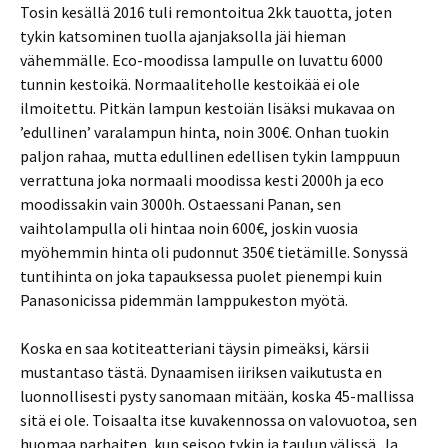
Tosin kesällä 2016 tuli remontoitua 2kk tauotta, joten
tykin katsominen tuolla ajanjaksolla jäi hieman
vähemmälle. Eco-moodissa lampulle on luvattu 6000
tunnin kestoikä. Normaaliteholle kestoikää ei ole
ilmoitettu. Pitkän lampun kestoiän lisäksi mukavaa on
’edullinen’ varalampun hinta, noin 300€. Onhan tuokin
paljon rahaa, mutta edullinen edellisen tykin lamppuun
verrattuna joka normaali moodissa kesti 2000h ja eco
moodissakin vain 3000h. Ostaessani Panan, sen
vaihtolampulla oli hintaa noin 600€, joskin vuosia
myöhemmin hinta oli pudonnut 350€ tietämille. Sonyssä
tuntihinta on joka tapauksessa puolet pienempi kuin
Panasonicissa pidemmän lamppukeston myötä.
Koska en saa kotiteatteriani täysin pimeäksi, kärsii
mustantaso tästä. Dynaamisen iiriksen vaikutusta en
luonnollisesti pysty sanomaan mitään, koska 45-mallissa
sitä ei ole. Toisaalta itse kuvakennossa on valovuotoa, sen
huomaa parhaiten, kun seisoo tykin ja taulun välissä. Ja