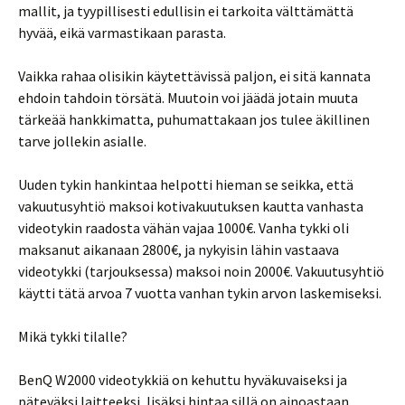
mallit, ja tyypillisesti edullisin ei tarkoita välttämättä
hyvää, eikä varmastikaan parasta.
Vaikka rahaa olisikin käytettävissä paljon, ei sitä kannata
ehdoin tahdoin törsätä. Muutoin voi jäädä jotain muuta
tärkeää hankkimatta, puhumattakaan jos tulee äkillinen
tarve jollekin asialle.
Uuden tykin hankintaa helpotti hieman se seikka, että
vakuutusyhtiö maksoi kotivakuutuksen kautta vanhasta
videotykin raadosta vähän vajaa 1000€. Vanha tykki oli
maksanut aikanaan 2800€, ja nykyisin lähin vastaava
videotykki (tarjouksessa) maksoi noin 2000€. Vakuutusyhtiö
käytti tätä arvoa 7 vuotta vanhan tykin arvon laskemiseksi.
Mikä tykki tilalle?
BenQ W2000 videotykkiä on kehuttu hyväkuvaiseksi ja
päteväksi laitteeksi, lisäksi hintaa sillä on ainoastaan