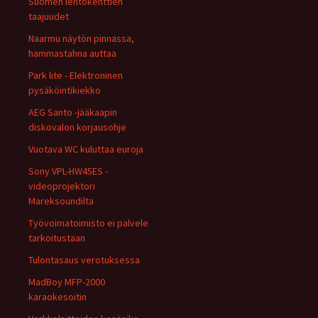
Suomen lentokenttien
taajuudet
Naarmu näytön pinnassa,
hammastahna auttaa
Park lite - Elektroninen
pysäköintikiekko
AEG Santo -jääkaapin
diskovalon korjausohje
Vuotava WC kuluttaa euroja
Sony VPL-HW45ES -
videoprojektori
Mareksoundilta
Työvoimatoimisto ei palvele
tarkoitustaan
Tulontasaus verotuksessa
MadBoy MFP-2000
karaokesoitin