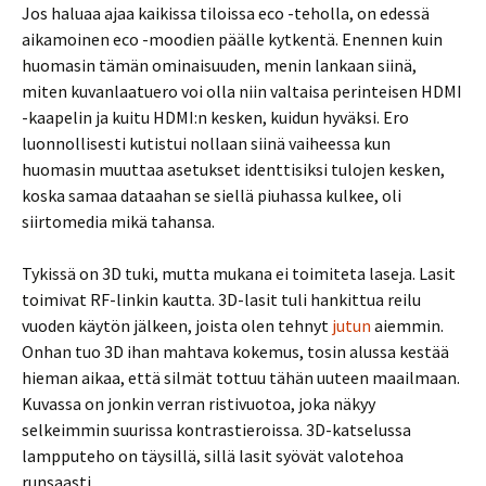
Jos haluaa ajaa kaikissa tiloissa eco -teholla, on edessä
aikamoinen eco -moodien päälle kytkentä. Enennen kuin
huomasin tämän ominaisuuden, menin lankaan siinä,
miten kuvanlaatuero voi olla niin valtaisa perinteisen HDMI
-kaapelin ja kuitu HDMI:n kesken, kuidun hyväksi. Ero
luonnollisesti kutistui nollaan siinä vaiheessa kun
huomasin muuttaa asetukset identtisiksi tulojen kesken,
koska samaa dataahan se siellä piuhassa kulkee, oli
siirtomedia mikä tahansa.
Tykissä on 3D tuki, mutta mukana ei toimiteta laseja. Lasit
toimivat RF-linkin kautta. 3D-lasit tuli hankittua reilu
vuoden käytön jälkeen, joista olen tehnyt
jutun
aiemmin.
Onhan tuo 3D ihan mahtava kokemus, tosin alussa kestää
hieman aikaa, että silmät tottuu tähän uuteen maailmaan.
Kuvassa on jonkin verran ristivuotoa, joka näkyy
selkeimmin suurissa kontrastieroissa. 3D-katselussa
lampputeho on täysillä, sillä lasit syövät valotehoa
runsaasti.