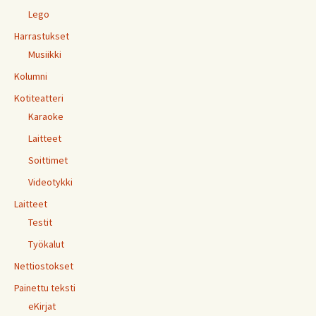
Lego
Harrastukset
Musiikki
Kolumni
Kotiteatteri
Karaoke
Laitteet
Soittimet
Videotykki
Laitteet
Testit
Työkalut
Nettiostokset
Painettu teksti
eKirjat