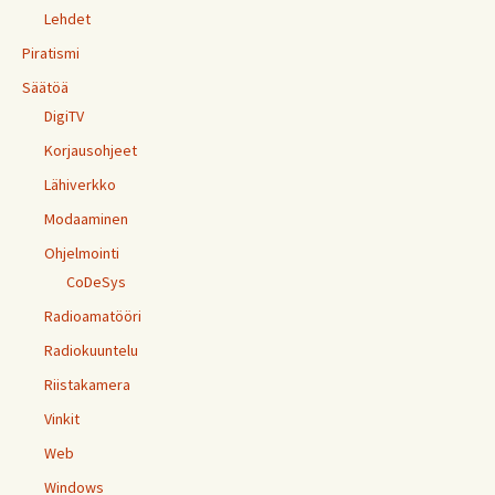
Lehdet
Piratismi
Säätöä
DigiTV
Korjausohjeet
Lähiverkko
Modaaminen
Ohjelmointi
CoDeSys
Radioamatööri
Radiokuuntelu
Riistakamera
Vinkit
Web
Windows