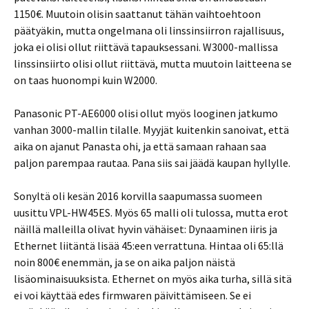
1150€. Muutoin olisin saattanut tähän vaihtoehtoon
päätyäkin, mutta ongelmana oli linssinsiirron rajallisuus,
joka ei olisi ollut riittävä tapauksessani. W3000-mallissa
linssinsiirto olisi ollut riittävä, mutta muutoin laitteena se
on taas huonompi kuin W2000.
Panasonic PT-AE6000 olisi ollut myös looginen jatkumo
vanhan 3000-mallin tilalle. Myyjät kuitenkin sanoivat, että
aika on ajanut Panasta ohi, ja että samaan rahaan saa
paljon parempaa rautaa. Pana siis sai jäädä kaupan hyllylle.
Sonyltä oli kesän 2016 korvilla saapumassa suomeen
uusittu VPL-HW45ES. Myös 65 malli oli tulossa, mutta erot
näillä malleilla olivat hyvin vähäiset: Dynaaminen iiris ja
Ethernet liitäntä lisää 45:een verrattuna. Hintaa oli 65:llä
noin 800€ enemmän, ja se on aika paljon näistä
lisäominaisuuksista. Ethernet on myös aika turha, sillä sitä
ei voi käyttää edes firmwaren päivittämiseen. Se ei