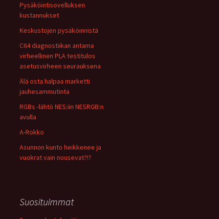
Pysäköintisovelluksen
kustannukset
Keskustojen pysäköinnistä
C64 diagnostiikan antama
virheellinen PLA testitulos
asetusvirheen seurauksena
Älä osta halpaa marketti
jauhesammutinta
RGBs -lähtö NES:iin NESRGB:n
avulla
A-Rokko
Asunnon kunto heikkenee ja
vuokrat vain nousevat?!?
Suosituimmat