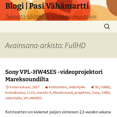
Siirry
Blogi | Pasi Vähämartti
sisältöön
Teknistä säätöä ja kaikkea muutakin
Haku:
Avainsana-arkisto: FullHD
Sony VPL-HW45ES -videoprojektori
Mareksoundilta
6 marraskuun, 2017
Kotiteatteri
,
Videotykki
3D
,
FullHD
,
kotivakuutus
,
LCoS
,
mareks.fi
,
Mareksound
,
projektori
,
Sony
,
SXRD
,
videotykki
,
VPL-HW45ES
Kotiteatteri on kokenut paljon viimeisen 2,5 vuoden aikana.