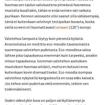
huomaa sen taulun valoisuutena pimeässä huoneessa
mustalla kuvallakin, tähän ei enää seinien väri vaikuta
juurikaan. Kennon valovuoto olisi saanut olla vähäisempää,
tämä ei kuitenkaan selvinnyt testipaikan kuvasta, koska
siellä screeni oli huomattavasti
omaani
(120″) isompi.
Valotehoa lampusta löytyy kuin pienestä kylästä.
Arvosteluissa on moitittu eco-moodin tavanomaista
suurempaa valotehon pudotusta. Eco-moodissa valoa
lähtee joka tapauksessa enemmän kuin tarpeeksi, ainakin
minun tapauksessa. Isomman valotehon asetuksen
muutoksen huomaa selvästi, mutta en kutsuisi eroa
kuitenkaan kovin dramaattiseksi. Eco moodia isompaa
valotehoa nykyisellä kangaskoolla en osaa edes kaivata.
Jos tehoa voisi pudottaa vielä enemmän, tekisin sen
todennäköisesti.
Uuden videotykin kuva on paljon värikylläisempi ja