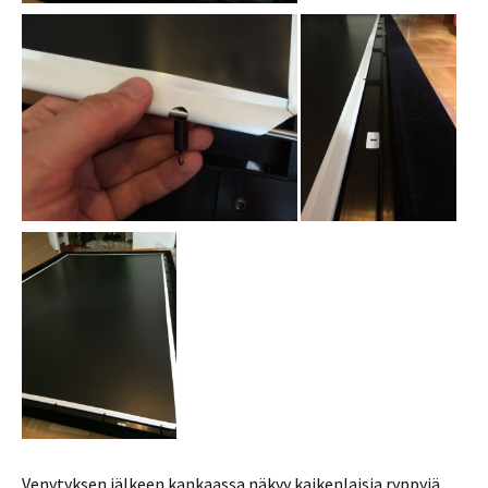
Venytyksen jälkeen kankaassa näkyy kaikenlaisia ryppyjä,