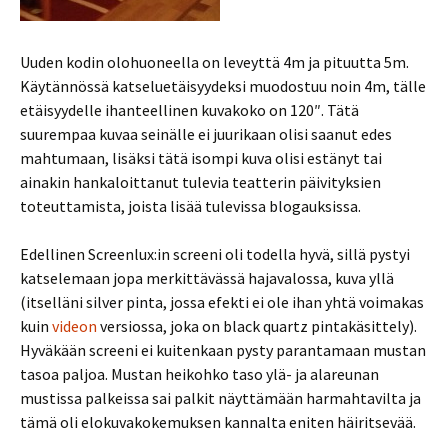
Uuden kodin olohuoneella on leveyttä 4m ja pituutta 5m.
Käytännössä katseluetäisyydeksi muodostuu noin 4m, tälle
etäisyydelle ihanteellinen kuvakoko on 120″. Tätä
suurempaa kuvaa seinälle ei juurikaan olisi saanut edes
mahtumaan, lisäksi tätä isompi kuva olisi estänyt tai
ainakin hankaloittanut tulevia teatterin päivityksien
toteuttamista, joista lisää tulevissa blogauksissa.
Edellinen Screenlux:in screeni oli todella hyvä, sillä pystyi
katselemaan jopa merkittävässä hajavalossa, kuva yllä
(itselläni silver pinta, jossa efekti ei ole ihan yhtä voimakas
kuin
videon
versiossa, joka on black quartz pintakäsittely).
Hyväkään screeni ei kuitenkaan pysty parantamaan mustan
tasoa paljoa. Mustan heikohko taso ylä- ja alareunan
mustissa palkeissa sai palkit näyttämään harmahtavilta ja
tämä oli elokuvakokemuksen kannalta eniten häiritsevää.