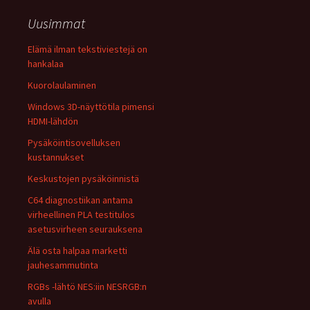
Uusimmat
Elämä ilman tekstiviestejä on
hankalaa
Kuorolaulaminen
Windows 3D-näyttötila pimensi
HDMI-lähdön
Pysäköintisovelluksen
kustannukset
Keskustojen pysäköinnistä
C64 diagnostiikan antama
virheellinen PLA testitulos
asetusvirheen seurauksena
Älä osta halpaa marketti
jauhesammutinta
RGBs -lähtö NES:iin NESRGB:n
avulla