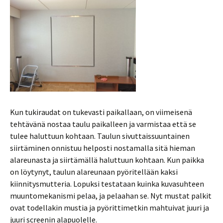
Kun tukiraudat on tukevasti paikallaan, on viimeisenä
tehtävänä nostaa taulu paikalleen ja varmistaa että se
tulee haluttuun kohtaan. Taulun sivuttaissuuntainen
siirtäminen onnistuu helposti nostamalla sitä hieman
alareunasta ja siirtämällä haluttuun kohtaan. Kun paikka
on löytynyt, taulun alareunaan pyöritellään kaksi
kiinnitysmutteria. Lopuksi testataan kuinka kuvasuhteen
muuntomekanismi pelaa, ja pelaahan se. Nyt mustat palkit
ovat todellakin mustia ja pyörittimetkin mahtuivat juuri ja
juuri screenin alapuolelle.