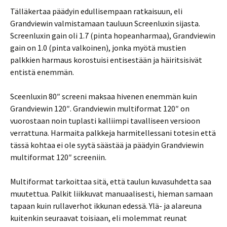
Tälläkertaa päädyin edullisempaan ratkaisuun, eli
Grandviewin valmistamaan tauluun Screenluxin sijasta.
Screenluxin gain oli 1.7 (pinta hopeanharmaa), Grandviewin
gain on 1.0 (pinta valkoinen), jonka myötä mustien
palkkien harmaus korostuisi entisestään ja häiritsisivät
entistä enemmän.
Sceenluxin 80″ screeni maksaa hivenen enemmän kuin
Grandviewin 120″. Grandviewin multiformat 120″ on
vuorostaan noin tuplasti kalliimpi tavalliseen versioon
verrattuna. Harmaita palkkeja harmitellessani totesin että
tässä kohtaa ei ole syytä säästää ja päädyin Grandviewin
multiformat 120″ screeniin.
Multiformat tarkoittaa sitä, että taulun kuvasuhdetta saa
muutettua. Palkit liikkuvat manuaalisesti, hieman samaan
tapaan kuin rullaverhot ikkunan edessä. Ylä- ja alareuna
kuitenkin seuraavat toisiaan, eli molemmat reunat