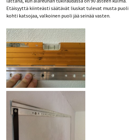
lättänä, kun alareunan tukiraudassa on 90 asteen kulma.
Etäisyyttä kiinteästi säätävät liuskat tulevat musta puoli
kohti katsojaa, valkoinen puoli jää seinää vasten.