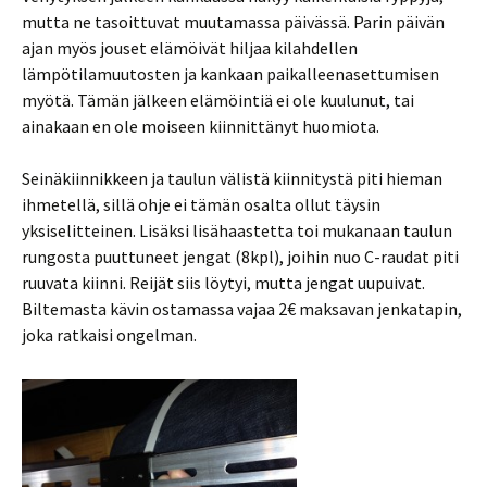
mutta ne tasoittuvat muutamassa päivässä. Parin päivän
ajan myös jouset elämöivät hiljaa kilahdellen
lämpötilamuutosten ja kankaan paikalleenasettumisen
myötä. Tämän jälkeen elämöintiä ei ole kuulunut, tai
ainakaan en ole moiseen kiinnittänyt huomiota.
Seinäkiinnikkeen ja taulun välistä kiinnitystä piti hieman
ihmetellä, sillä ohje ei tämän osalta ollut täysin
yksiselitteinen. Lisäksi lisähaastetta toi mukanaan taulun
rungosta puuttuneet jengat (8kpl), joihin nuo C-raudat piti
ruuvata kiinni. Reijät siis löytyi, mutta jengat uupuivat.
Biltemasta kävin ostamassa vajaa 2€ maksavan jenkatapin,
joka ratkaisi ongelman.