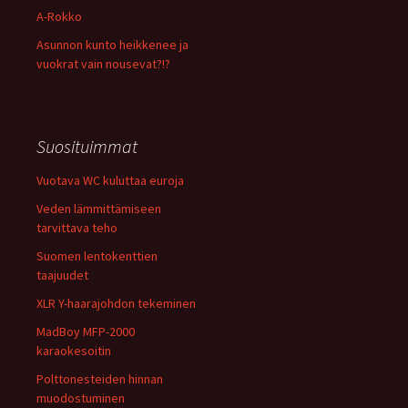
A-Rokko
Asunnon kunto heikkenee ja
vuokrat vain nousevat?!?
Suosituimmat
Vuotava WC kuluttaa euroja
Veden lämmittämiseen
tarvittava teho
Suomen lentokenttien
taajuudet
XLR Y-haarajohdon tekeminen
MadBoy MFP-2000
karaokesoitin
Polttonesteiden hinnan
muodostuminen