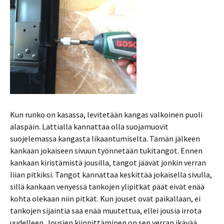
Kun runko on kasassa, levitetään kangas valkoinen puoli
alaspäin. Lattialla kannattaa olla suojamuovit
suojelemassa kangasta likaantumiselta. Tämän jälkeen
kankaan jokaiseen sivuun työnnetään tukitangot. Ennen
kankaan kiristämistä jousilla, tangot jäävät jonkin verran
liian pitkiksi. Tangot kannattaa keskittää jokaisella sivulla,
sillä kankaan venyessä tankojen ylipitkät päät eivät enää
kohta olekaan niin pitkät. Kun jouset ovat paikallaan, ei
tankojen sijaintia saa enää muutettua, ellei jousia irrota
uudelleen. Jousien kiinnittäminen on sen verran ikävää