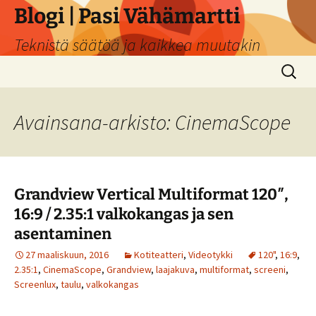
Siirry
Blogi | Pasi Vähämartti
sisältöön
Teknistä säätöä ja kaikkea muutakin
Haku:
Avainsana-arkisto: CinemaScope
Grandview Vertical Multiformat 120″,
16:9 / 2.35:1 valkokangas ja sen
asentaminen
27 maaliskuun, 2016
Kotiteatteri
,
Videotykki
120"
,
16:9
,
2.35:1
,
CinemaScope
,
Grandview
,
laajakuva
,
multiformat
,
screeni
,
Screenlux
,
taulu
,
valkokangas