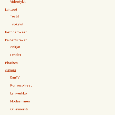
Videotykki
Laitteet
Testit
Työkalut
Nettiostokset
Painettu teksti
eKirjat
Lehdet
Piratismi
Säätöä
DigiTV
Korjausohjeet
Lähiverkko
Modaaminen
Ohjelmointi