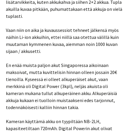
lisätarvikkeita, kuten akkukahva ja siihen 2+2 akkua. Tupla
akuilla kuvaa pitkään, puhumattakaan että akkuja on vielä
tuplasti.
Vaan niin on aika ja kuvaussessiot tehneet jälkensä myös
näihin Li-ion akkuihin, ettei niillä saa otettua välillä kuin
muutaman kymmenen kuvaa, aiemman noin 1000 kuvan
sijaan / akkusetti.
En enää muista paljon akut Singaporessa aikoinaan
maksoivat, mutta kuvittelisin hinnan olleen jossain 20€
tienoilla. Kyseessä ei olleet alkuperäiset akut, vaan
merkkinä oli Digital Power (3kpl), neljäs akuista oli
kameran mukana tullut alkuperäinen akku. Alkuperäisiä
akkuja kukaan ei tuolloin muistaakseni edes tarjonnut,
todennäköisesti kalliin hinnan takia.
Kameran käyttämä akku on tyypiltään NB-2LH,
kapasiteetiltaan 720mAh. Digital Powerin akut olivat