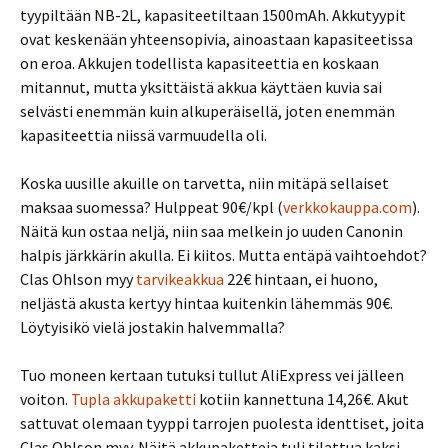
tyypiltään NB-2L, kapasiteetiltaan 1500mAh. Akkutyypit
ovat keskenään yhteensopivia, ainoastaan kapasiteetissa
on eroa. Akkujen todellista kapasiteettia en koskaan
mitannut, mutta yksittäistä akkua käyttäen kuvia sai
selvästi enemmän kuin alkuperäisellä, joten enemmän
kapasiteettia niissä varmuudella oli.
Koska uusille akuille on tarvetta, niin mitäpä sellaiset
maksaa suomessa? Hulppeat 90€/kpl (
verkkokauppa.com
).
Näitä kun ostaa neljä, niin saa melkein jo uuden Canonin
halpis järkkärin akulla. Ei kiitos. Mutta entäpä vaihtoehdot?
Clas Ohlson myy
tarvikeakkua
22€ hintaan, ei huono,
neljästä akusta kertyy hintaa kuitenkin lähemmäs 90€.
Löytyisikö vielä jostakin halvemmalla?
Tuo moneen kertaan tutuksi tullut AliExpress vei jälleen
voiton.
Tupla akkupaketti
kotiin kannettuna 14,26€. Akut
sattuvat olemaan tyyppi tarrojen puolesta identtiset, joita
Clas Ohlson myy. Näitä akkupaketteja tuli tilattua kaksi