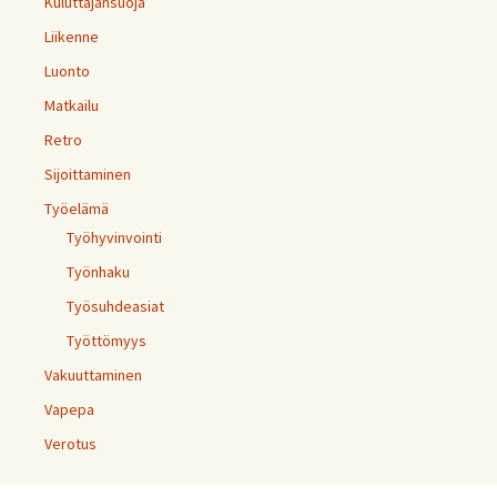
Kuluttajansuoja
Liikenne
Luonto
Matkailu
Retro
Sijoittaminen
Työelämä
Työhyvinvointi
Työnhaku
Työsuhdeasiat
Työttömyys
Vakuuttaminen
Vapepa
Verotus