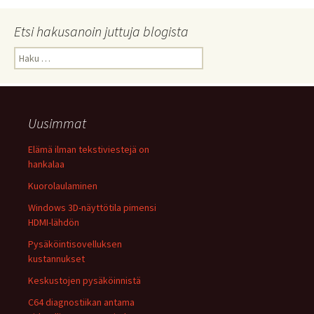
Etsi hakusanoin juttuja blogista
Haku:
Uusimmat
Elämä ilman tekstiviestejä on
hankalaa
Kuorolaulaminen
Windows 3D-näyttötila pimensi
HDMI-lähdön
Pysäköintisovelluksen
kustannukset
Keskustojen pysäköinnistä
C64 diagnostiikan antama