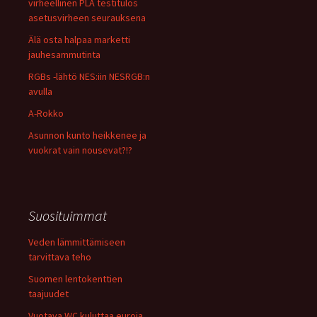
virheellinen PLA testitulos
asetusvirheen seurauksena
Älä osta halpaa marketti
jauhesammutinta
RGBs -lähtö NES:iin NESRGB:n
avulla
A-Rokko
Asunnon kunto heikkenee ja
vuokrat vain nousevat?!?
Suosituimmat
Veden lämmittämiseen
tarvittava teho
Suomen lentokenttien
taajuudet
Vuotava WC kuluttaa euroja