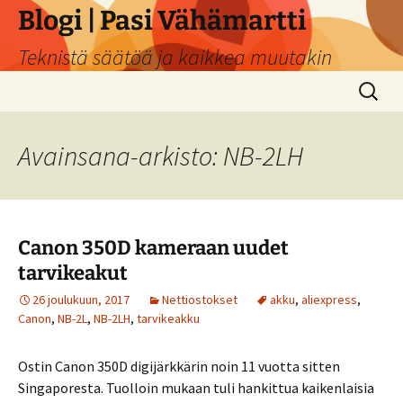
Siirry
Blogi | Pasi Vähämartti
sisältöön
Teknistä säätöä ja kaikkea muutakin
Haku:
Avainsana-arkisto: NB-2LH
Canon 350D kameraan uudet
tarvikeakut
26 joulukuun, 2017
Nettiostokset
akku
,
aliexpress
,
Canon
,
NB-2L
,
NB-2LH
,
tarvikeakku
Ostin Canon 350D digijärkkärin noin 11 vuotta sitten
Singaporesta. Tuolloin mukaan tuli hankittua kaikenlaisia