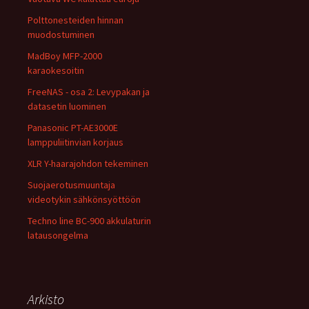
Polttonesteiden hinnan
muodostuminen
MadBoy MFP-2000
karaokesoitin
FreeNAS - osa 2: Levypakan ja
datasetin luominen
Panasonic PT-AE3000E
lamppuliitinvian korjaus
XLR Y-haarajohdon tekeminen
Suojaerotusmuuntaja
videotykin sähkönsyöttöön
Techno line BC-900 akkulaturin
latausongelma
Arkisto