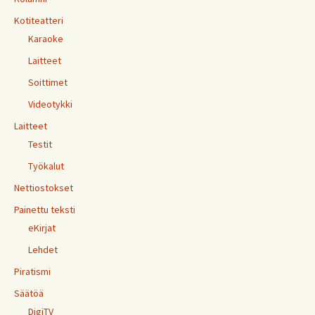
Kotiteatteri
Karaoke
Laitteet
Soittimet
Videotykki
Laitteet
Testit
Työkalut
Nettiostokset
Painettu teksti
eKirjat
Lehdet
Piratismi
Säätöä
DigiTV