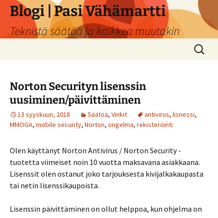
Siirry
Blogi | Pasi Vähämartti
sisältöön
Teknistä säätöä ja kaikkea muutakin
Haku:
Norton Securityn lisenssin
uusiminen/päivittäminen
13 syyskuun, 2018
Säätöä
,
Vinkit
antivirus
,
lisnessi
,
MMOGA
,
mobile security
,
Norton
,
ongelma
,
rekisteröinti
Olen käyttänyt Norton Antivirus / Norton Security -
tuotetta viimeiset noin 10 vuotta maksavana asiakkaana.
Lisenssit olen ostanut joko tarjouksesta kivijalkakaupasta
tai netin lisenssikaupoista.
Lisenssin päivittäminen on ollut helppoa, kun ohjelma on