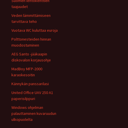
Suomen lentokenttien
taajuudet
Veden lämmittämiseen
tarvittava teho
Vuotava WC kuluttaa euroja
Polttonesteiden hinnan
muodostuminen
AEG Santo -jääkaapin
diskovalon korjausohje
MadBoy MFP-2000
karaokesoitin
Kännykän panssarilasi
United Office UAV 250 A1
paperisilppuri
Windows ohjelman
palauttaminen kuvaruudun
ulkopuolelta