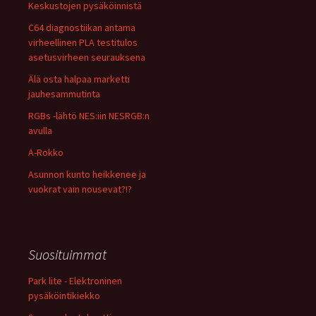
Keskustojen pysäköinnistä
C64 diagnostiikan antama
virheellinen PLA testitulos
asetusvirheen seurauksena
Älä osta halpaa marketti
jauhesammutinta
RGBs -lähtö NES:iin NESRGB:n
avulla
A-Rokko
Asunnon kunto heikkenee ja
vuokrat vain nousevat?!?
Suosituimmat
Park lite - Elektroninen
pysäköintikiekko