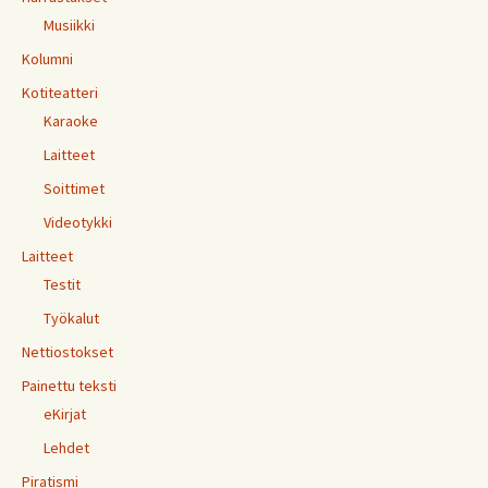
Musiikki
Kolumni
Kotiteatteri
Karaoke
Laitteet
Soittimet
Videotykki
Laitteet
Testit
Työkalut
Nettiostokset
Painettu teksti
eKirjat
Lehdet
Piratismi