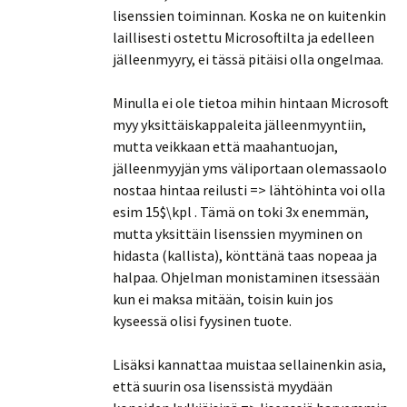
lisenssien toiminnan. Koska ne on kuitenkin
laillisesti ostettu Microsoftilta ja edelleen
jälleenmyyry, ei tässä pitäisi olla ongelmaa.
Minulla ei ole tietoa mihin hintaan Microsoft
myy yksittäiskappaleita jälleenmyyntiin,
mutta veikkaan että maahantuojan,
jälleenmyyjän yms väliportaan olemassaolo
nostaa hintaa reilusti => lähtöhinta voi olla
esim 15$\kpl . Tämä on toki 3x enemmän,
mutta yksittäin lisenssien myyminen on
hidasta (kallista), könttänä taas nopeaa ja
halpaa. Ohjelman monistaminen itsessään
kun ei maksa mitään, toisin kuin jos
kyseessä olisi fyysinen tuote.
Lisäksi kannattaa muistaa sellainenkin asia,
että suurin osa lisenssistä myydään