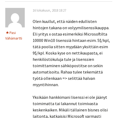
16 lokakuun, 2018 18:27
Olen kuullut, että näiden edullisten
hintojen takana on volyymilisenssikauppa.
Pasi
Eli yritys x ostaa esimerkiksi Microsoftilta
Vähämartti
10000 Win10 lisenssiä hintaan esim. 5$/kpl,
tätä poolia sitten myydään yksittäin esim
9$/kpl. Koska kyse on nettikaupasta, ei
henkilöstökuluja tule ja lisenssien
toimittaminen sähköpostitse on sekin
automatisoitu. Rahaa tulee tekemättä
työtä ollenkaan => selittää halvan
myyntihinnan.
Yksikään hankkimani lisenssi ei ole jäänyt
toimimatta tai lakannut toimivasta
keskenkaiken. Mikäli tällainen bisnes olisi
laitonta, katkaisisi Microsoft varmasti