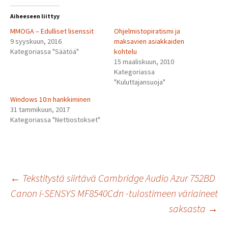
Aiheeseen liittyy
MMOGA – Edulliset lisenssit
Ohjelmistopiratismi ja
9 syyskuun, 2016
maksavien asiakkaiden
Kategoriassa "Säätöä"
kohtelu
15 maaliskuun, 2010
Kategoriassa
"Kuluttajansuoja"
Windows 10:n hankkiminen
31 tammikuun, 2017
Kategoriassa "Nettiostokset"
Artikkelien
←
Tekstitystä siirtävä Cambridge Audio Azur 752BD
Canon i-SENSYS MF8540Cdn -tulostimeen väriaineet
saksasta
→
selaus