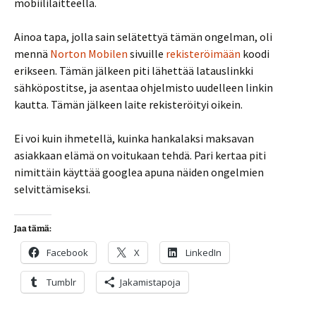
mobiililaitteella.
Ainoa tapa, jolla sain selätettyä tämän ongelman, oli
mennä
Norton Mobilen
sivuille
rekisteröimään
koodi
erikseen. Tämän jälkeen piti lähettää latauslinkki
sähköpostitse, ja asentaa ohjelmisto uudelleen linkin
kautta. Tämän jälkeen laite rekisteröityi oikein.
Ei voi kuin ihmetellä, kuinka hankalaksi maksavan
asiakkaan elämä on voitukaan tehdä. Pari kertaa piti
nimittäin käyttää googlea apuna näiden ongelmien
selvittämiseksi.
Jaa tämä:
Facebook
X
LinkedIn
Tumblr
Jakamistapoja