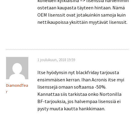
koneiden kylkiäisinä => lisenssiä harvemmin
ostetaan kaupasta täyteen hintaan. Nämä
OEM lisenssit ovat jotakuinkin samoja kuin
nettikaupoissa yksittäin myytävät lisenssit.
1 joulukuun, 2018 19:59
Itse hyödynsin nyt blackfriday tarjousta
ensimmäisen kerran. Ihan Acronis itse myi
DiamondTea
lisenssejä omaan softaansa -50%.
r
Kannattaa siis tarkistaa onko Nortonilla
BF-tarjouksia, jos halvempaa lisenssiä ei
pysty muuta kautta hankkimaan.