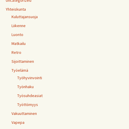
Uncategorized
Yhteiskunta
Kuluttajansuoja
Liikenne
Luonto
Matkailu
Retro
Sijoittaminen
Työelämä
Työhyvinvointi
Työnhaku
Työsuhdeasiat
Työttömyys
Vakuuttaminen
Vapepa