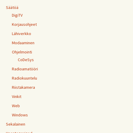
Säätöä
DigiTV
Korjausohjeet
Lähiverkko
Modaaminen
Ohjelmointi
CoDeSys
Radioamatööri
Radiokuuntelu
Riistakamera
Vinkit
Web
Windows
Sekalainen