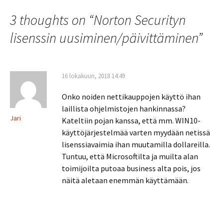
3 thoughts on “
Norton Securityn
lisenssin uusiminen/päivittäminen
”
16 lokakuun, 2018 14:49
Onko noiden nettikauppojen käyttö ihan
laillista ohjelmistojen hankinnassa?
Jari
Kateltiin pojan kanssa, että mm. WIN10-
käyttöjärjestelmää varten myydään netissä
lisenssiavaimia ihan muutamilla dollareilla.
Tuntuu, että Microsoftilta ja muilta alan
toimijoilta putoaa business alta pois, jos
näitä aletaan enemmän käyttämään.