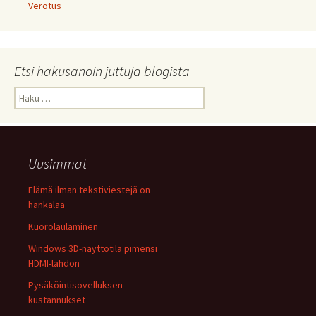
Verotus
Etsi hakusanoin juttuja blogista
Haku:
Uusimmat
Elämä ilman tekstiviestejä on
hankalaa
Kuorolaulaminen
Windows 3D-näyttötila pimensi
HDMI-lähdön
Pysäköintisovelluksen
kustannukset