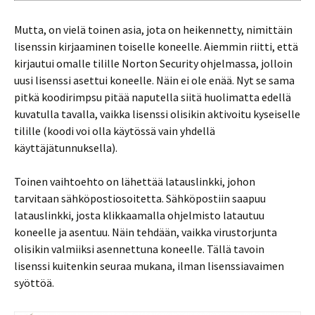
Mutta, on vielä toinen asia, jota on heikennetty, nimittäin
lisenssin kirjaaminen toiselle koneelle. Aiemmin riitti, että
kirjautui omalle tilille Norton Security ohjelmassa, jolloin
uusi lisenssi asettui koneelle. Näin ei ole enää. Nyt se sama
pitkä koodirimpsu pitää naputella siitä huolimatta edellä
kuvatulla tavalla, vaikka lisenssi olisikin aktivoitu kyseiselle
tilille (koodi voi olla käytössä vain yhdellä
käyttäjätunnuksella).
Toinen vaihtoehto on lähettää latauslinkki, johon
tarvitaan sähköpostiosoitetta. Sähköpostiin saapuu
latauslinkki, josta klikkaamalla ohjelmisto latautuu
koneelle ja asentuu. Näin tehdään, vaikka virustorjunta
olisikin valmiiksi asennettuna koneelle. Tällä tavoin
lisenssi kuitenkin seuraa mukana, ilman lisenssiavaimen
syöttöä.