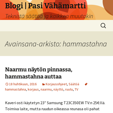
Siirry
Blogi | Pasi Vähämartti
sisältöön
Teknistä säätöä ja kaikkea muutakin
Haku:
Avainsana-arkisto: hammastahna
Naarmu näytön pinnassa,
hammastahna auttaa
18 huhtikuun, 2016
Korjausohjeet
,
Säätöä
hammastahna
,
korjaus
,
naarmu
,
näyttö
,
ruutu
,
TV
Kaveri osti käytetyn 23″ Samsung T23C350EW TV:n 25€:llä.
Toimiva laite, mutta ruudun oikeassa reunasa oli pahat