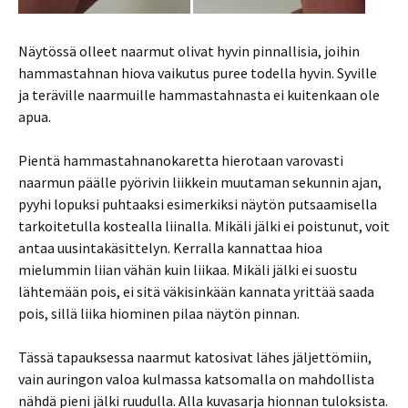
Näytössä olleet naarmut olivat hyvin pinnallisia, joihin
hammastahnan hiova vaikutus puree todella hyvin. Syville
ja teräville naarmuille hammastahnasta ei kuitenkaan ole
apua.
Pientä hammastahnanokaretta hierotaan varovasti
naarmun päälle pyörivin liikkein muutaman sekunnin ajan,
pyyhi lopuksi puhtaaksi esimerkiksi näytön putsaamisella
tarkoitetulla kostealla liinalla. Mikäli jälki ei poistunut, voit
antaa uusintakäsittelyn. Kerralla kannattaa hioa
mielummin liian vähän kuin liikaa. Mikäli jälki ei suostu
lähtemään pois, ei sitä väkisinkään kannata yrittää saada
pois, sillä liika hiominen pilaa näytön pinnan.
Tässä tapauksessa naarmut katosivat lähes jäljettömiin,
vain auringon valoa kulmassa katsomalla on mahdollista
nähdä pieni jälki ruudulla. Alla kuvasarja hionnan tuloksista.