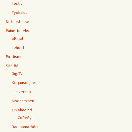
Testit
Työkalut
Nettiostokset
Painettu teksti
eKirjat
Lehdet
Piratismi
Säätöä
DigiTV
Korjausohjeet
Lähiverkko
Modaaminen
Ohjelmointi
CoDeSys
Radioamatööri