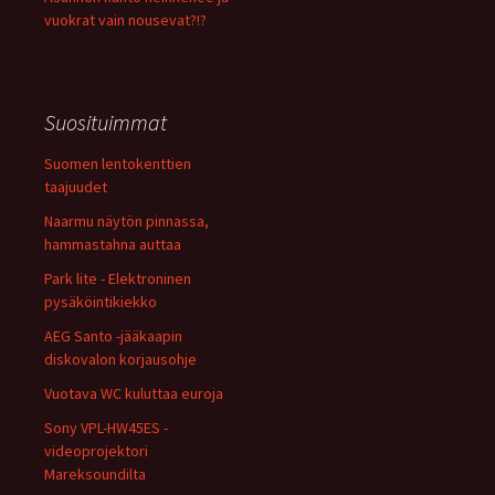
vuokrat vain nousevat?!?
Suosituimmat
Suomen lentokenttien
taajuudet
Naarmu näytön pinnassa,
hammastahna auttaa
Park lite - Elektroninen
pysäköintikiekko
AEG Santo -jääkaapin
diskovalon korjausohje
Vuotava WC kuluttaa euroja
Sony VPL-HW45ES -
videoprojektori
Mareksoundilta