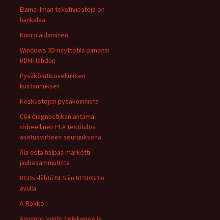
Elämä ilman tekstiviestejä on
hankalaa
Kuorolaulaminen
Windows 3D-näyttötila pimensi
HDMI-lähdön
Pysäköintisovelluksen
kustannukset
Keskustojen pysäköinnistä
C64 diagnostiikan antama
virheellinen PLA testitulos
asetusvirheen seurauksena
Älä osta halpaa marketti
jauhesammutinta
RGBs -lähtö NES:iin NESRGB:n
avulla
A-Rokko
Asunnon kunto heikkenee ja