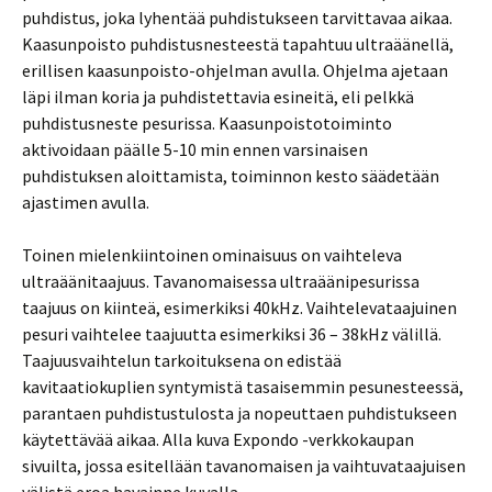
puhdistus, joka lyhentää puhdistukseen tarvittavaa aikaa.
Kaasunpoisto puhdistusnesteestä tapahtuu ultraäänellä,
erillisen kaasunpoisto-ohjelman avulla. Ohjelma ajetaan
läpi ilman koria ja puhdistettavia esineitä, eli pelkkä
puhdistusneste pesurissa. Kaasunpoistotoiminto
aktivoidaan päälle 5-10 min ennen varsinaisen
puhdistuksen aloittamista, toiminnon kesto säädetään
ajastimen avulla.
Toinen mielenkiintoinen ominaisuus on vaihteleva
ultraäänitaajuus. Tavanomaisessa ultraäänipesurissa
taajuus on kiinteä, esimerkiksi 40kHz. Vaihtelevataajuinen
pesuri vaihtelee taajuutta esimerkiksi 36 – 38kHz välillä.
Taajuusvaihtelun tarkoituksena on edistää
kavitaatiokuplien syntymistä tasaisemmin pesunesteessä,
parantaen puhdistustulosta ja nopeuttaen puhdistukseen
käytettävää aikaa. Alla kuva Expondo -verkkokaupan
sivuilta, jossa esitellään tavanomaisen ja vaihtuvataajuisen