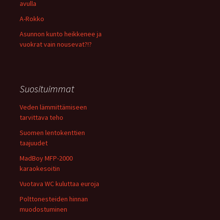
avulla
A-Rokko
Asunnon kunto heikkenee ja
vuokrat vain nousevat?!?
Suosituimmat
Veden lämmittämiseen
tarvittava teho
Suomen lentokenttien
taajuudet
MadBoy MFP-2000
karaokesoitin
Vuotava WC kuluttaa euroja
Polttonesteiden hinnan
muodostuminen