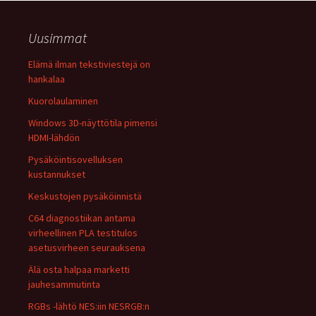
Uusimmat
Elämä ilman tekstiviestejä on
hankalaa
Kuorolaulaminen
Windows 3D-näyttötila pimensi
HDMI-lähdön
Pysäköintisovelluksen
kustannukset
Keskustojen pysäköinnistä
C64 diagnostiikan antama
virheellinen PLA testitulos
asetusvirheen seurauksena
Älä osta halpaa marketti
jauhesammutinta
RGBs -lähtö NES:iin NESRGB:n