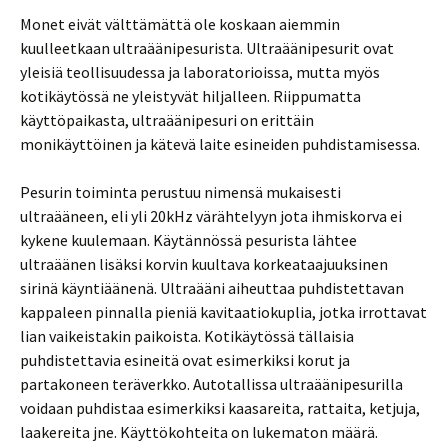
Monet eivät välttämättä ole koskaan aiemmin
kuulleetkaan ultraäänipesurista. Ultraäänipesurit ovat
yleisiä teollisuudessa ja laboratorioissa, mutta myös
kotikäytössä ne yleistyvät hiljalleen. Riippumatta
käyttöpaikasta, ultraäänipesuri on erittäin
monikäyttöinen ja kätevä laite esineiden puhdistamisessa.
Pesurin toiminta perustuu nimensä mukaisesti
ultraääneen, eli yli 20kHz värähtelyyn jota ihmiskorva ei
kykene kuulemaan. Käytännössä pesurista lähtee
ultraäänen lisäksi korvin kuultava korkeataajuuksinen
sirinä käyntiäänenä. Ultraääni aiheuttaa puhdistettavan
kappaleen pinnalla pieniä kavitaatiokuplia, jotka irrottavat
lian vaikeistakin paikoista. Kotikäytössä tällaisia
puhdistettavia esineitä ovat esimerkiksi korut ja
partakoneen teräverkko. Autotallissa ultraäänipesurilla
voidaan puhdistaa esimerkiksi kaasareita, rattaita, ketjuja,
laakereita jne. Käyttökohteita on lukematon määrä.