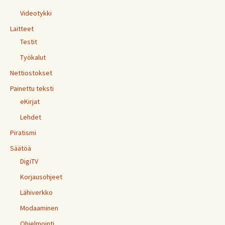
Videotykki
Laitteet
Testit
Työkalut
Nettiostokset
Painettu teksti
eKirjat
Lehdet
Piratismi
Säätöä
DigiTV
Korjausohjeet
Lähiverkko
Modaaminen
Ohjelmointi