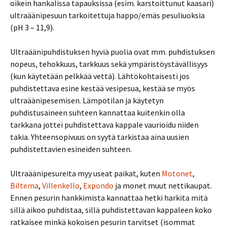
oikein hankalissa tapauksissa (esim. karstoittunut kaasari)
ultraäänipesuun tarkoitettuja happo/emäs pesuliuoksia
(pH 3 – 11,9).
Ultraäänipuhdistuksen hyviä puolia ovat mm. puhdistuksen
nopeus, tehokkuus, tarkkuus sekä ympäristöystävällisyys
(kun käytetään pelkkää vettä). Lähtökohtaisesti jos
puhdistettava esine kestää vesipesua, kestää se myös
ultraäänipesemisen. Lämpötilan ja käytetyn
puhdistusaineen suhteen kannattaa kuitenkin olla
tarkkana jottei puhdistettava kappale vaurioidu niiden
takia. Yhteensopivuus on syytä tarkistaa aina uusien
puhdistettavien esineiden suhteen.
Ultraäänipesureita myy useat paikat, kuten
Motonet
,
Biltema
,
Villenkello
,
Expondo
ja monet muut nettikaupat.
Ennen pesurin hankkimista kannattaa hetki harkita mitä
sillä aikoo puhdistaa, sillä puhdistettavan kappaleen koko
ratkaisee minkä kokoisen pesurin tarvitset (isommat