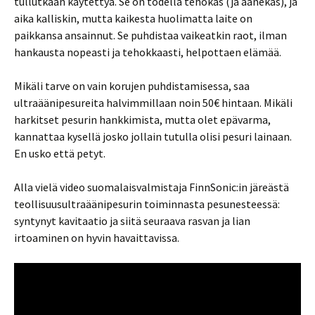
tullutkaan käytettyä. Se on todella tehokas (ja äänekäs), ja
aika kalliskin, mutta kaikesta huolimatta laite on
paikkansa ansainnut. Se puhdistaa vaikeatkin raot, ilman
hankausta nopeasti ja tehokkaasti, helpottaen elämää.
Mikäli tarve on vain korujen puhdistamisessa, saa
ultraäänipesureita halvimmillaan noin 50€ hintaan. Mikäli
harkitset pesurin hankkimista, mutta olet epävarma,
kannattaa kysellä josko jollain tutulla olisi pesuri lainaan.
En usko että petyt.
Alla vielä video suomalaisvalmistaja FinnSonic:in järeästä
teollisuusultraäänipesurin toiminnasta pesunesteessä:
syntynyt kavitaatio ja siitä seuraava rasvan ja lian
irtoaminen on hyvin havaittavissa.