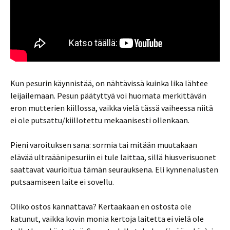
Kun pesurin käynnistää, on nähtävissä kuinka lika lähtee
leijailemaan. Pesun päätyttyä voi huomata merkittävän
eron mutterien kiillossa, vaikka vielä tässä vaiheessa niitä
ei ole putsattu/kiillotettu mekaanisesti ollenkaan.
Pieni varoituksen sana: sormia tai mitään muutakaan
elävää ultraäänipesuriin ei tule laittaa, sillä hiusverisuonet
saattavat vaurioitua tämän seurauksena. Eli kynnenalusten
putsaamiseen laite ei sovellu.
Oliko ostos kannattava? Kertaakaan en ostosta ole
katunut, vaikka kovin monia kertoja laitetta ei vielä ole