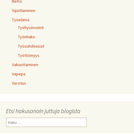
Retro
Sijoittaminen
Työelämä
Työhyvinvointi
Työnhaku
Työsuhdeasiat
Työttömyys
Vakuuttaminen
Vapepa
Verotus
Etsi hakusanoin juttuja blogista
Haku: