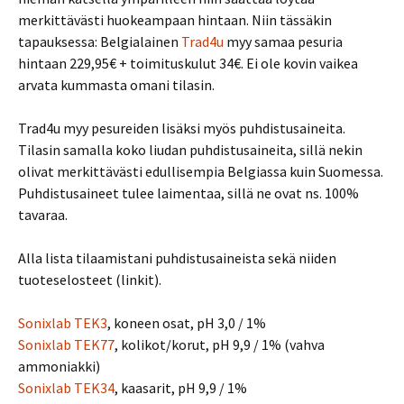
merkittävästi huokeampaan hintaan. Niin tässäkin
tapauksessa: Belgialainen
Trad4u
myy samaa pesuria
hintaan 229,95€ + toimituskulut 34€. Ei ole kovin vaikea
arvata kummasta omani tilasin.
Trad4u myy pesureiden lisäksi myös puhdistusaineita.
Tilasin samalla koko liudan puhdistusaineita, sillä nekin
olivat merkittävästi edullisempia Belgiassa kuin Suomessa.
Puhdistusaineet tulee laimentaa, sillä ne ovat ns. 100%
tavaraa.
Alla lista tilaamistani puhdistusaineista sekä niiden
tuoteselosteet (linkit).
Sonixlab TEK3
, koneen osat, pH 3,0 / 1%
Sonixlab TEK77
, kolikot/korut, pH 9,9 / 1% (vahva
ammoniakki)
Sonixlab TEK34
, kaasarit, pH 9,9 / 1%