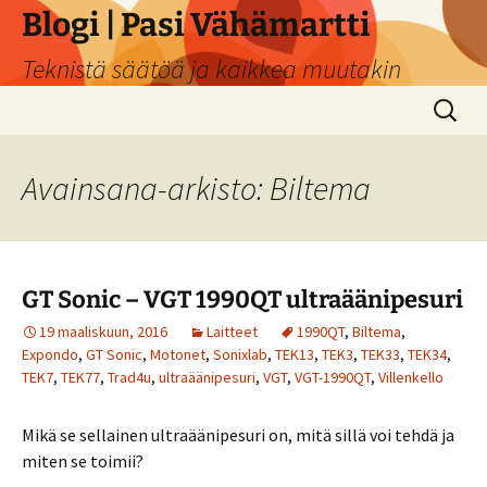
Siirry
Blogi | Pasi Vähämartti
sisältöön
Teknistä säätöä ja kaikkea muutakin
Haku:
Avainsana-arkisto: Biltema
GT Sonic – VGT 1990QT ultraäänipesuri
19 maaliskuun, 2016
Laitteet
1990QT
,
Biltema
,
Expondo
,
GT Sonic
,
Motonet
,
Sonixlab
,
TEK13
,
TEK3
,
TEK33
,
TEK34
,
TEK7
,
TEK77
,
Trad4u
,
ultraäänipesuri
,
VGT
,
VGT-1990QT
,
Villenkello
Mikä se sellainen ultraäänipesuri on, mitä sillä voi tehdä ja
miten se toimii?