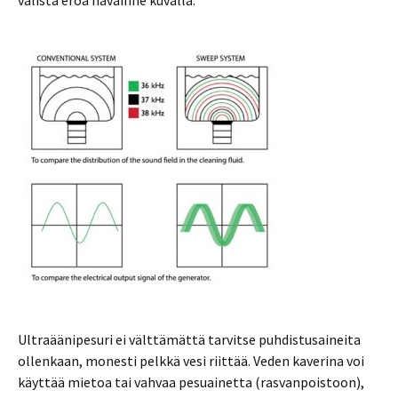
välistä eroa havainne kuvalla.
Ultraäänipesuri ei välttämättä tarvitse puhdistusaineita
ollenkaan, monesti pelkkä vesi riittää. Veden kaverina voi
käyttää mietoa tai vahvaa pesuainetta (rasvanpoistoon),