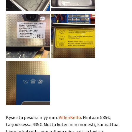
Kyseistä pesuria myy mm.
VillenKello
. Hintaan 585€,
tarjouksessa 435€. Mutta kuten niin monesti, kannattaa
hieman katsella ympärilleen niin saattaa löytää