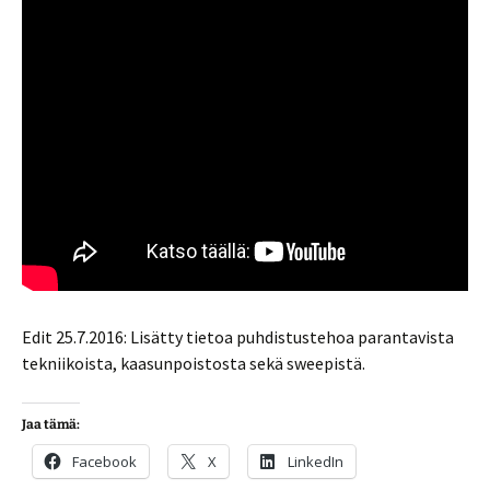
Edit 25.7.2016: Lisätty tietoa puhdistustehoa parantavista
tekniikoista, kaasunpoistosta sekä sweepistä.
Jaa tämä:
Facebook
X
LinkedIn