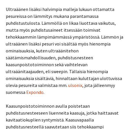
Ultraäänen lisäksi halvimpia malleja lukuun ottamatta
pesureissa on lämmitys mukana parantamassa
puhdistustulosta. Lämmöllä on likaa liuottava vaikutus,
mutta myös puhdistusaineet itsessään toimivat
tehokkaammin lämpimämmässä ympäristössä. Lämmön ja
ultraäänen lisäksi pesuri voi sisältää myös hienompia
ominaisuuksia, kuten ultraäänitehon
säätämismahdollisuuden, puhdistusnesteen
kaasunpoistotoiminnon sekä vaihtelevan
ultraäänitaajuuden, eli sweepin. Tällaisia hienompia
ominaisuuksia sisältäviä, hinnaltaan kuluttajan ulottuvissa
olevia pesureita valmistaa mm.
ulsonix
, jota jälleenmyy
suomessa
Expondo
.
Kaasunpoistotoiminnon avulla poistetaan
puhdistusnesteeseen liuenneita kaasuja, jotka haittaavat
kavitaatiokuplien syntymistä. Kaasuvapaalla
puhdistusnesteellä saavutetaan siis tehokkaampi