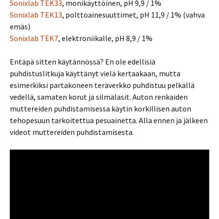
Sonixlab TEK33
, monikäyttöinen, pH 9,9 / 1%
Sonixlab TEK13
, polttoainesuuttimet, pH 11,9 / 1% (vahva
emäs)
Sonixlab TEK7
, elektroniikalle, pH 8,9 / 1%
Entäpä sitten käytännössä? En ole edellisiä
puhdistuslitkuja käyttänyt vielä kertaakaan, mutta
esimerkiksi partakoneen teräverkko puhdistuu pelkällä
vedellä, samaten korut ja silmälasit. Auton renkaiden
muttereiden puhdistamisessa käytin korkillisen auton
tehopesuun tarkoitettua pesuainetta. Alla ennen ja jälkeen
videot muttereiden puhdistamisesta.