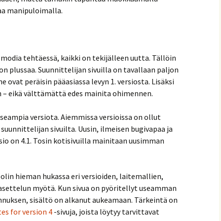
taa manipuloimalla.
odia tehtäessä, kaikki on tekijälleen uutta. Tällöin
 plussaa. Suunnittelijan sivuilla on tavallaan paljon
e ovat peräisin pääasiassa levyn 1. versiosta. Lisäksi
aan – eikä välttämättä edes mainita ohimennen.
useampia versiota. Aiemmissa versioissa on ollut
 suunnittelijan sivuilta. Uusin, ilmeisen bugivapaa ja
sio on 4.1. Tosin kotisivuilla mainitaan uusimman
olin hieman hukassa eri versioiden, laitemallien,
 asettelun myötä. Kun sivua on pyöritellyt useamman
nnuksen, sisältö on alkanut aukeamaan. Tärkeintä on
es for version 4
-sivuja, joista löytyy tarvittavat