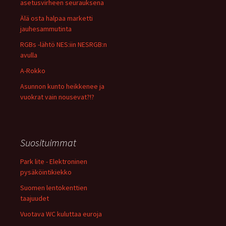
asetusvirheen seurauksena
Älä osta halpaa marketti
jauhesammutinta
RGBs -lähtö NES:iin NESRGB:n
avulla
A-Rokko
Asunnon kunto heikkenee ja
vuokrat vain nousevat?!?
Suosituimmat
Park lite - Elektroninen
pysäköintikiekko
Suomen lentokenttien
taajuudet
Vuotava WC kuluttaa euroja