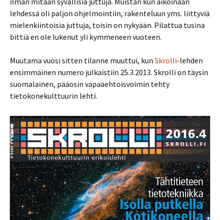
ilman mitään syvällisiä juttuja. Muistan kun aikoinaan
lehdessä oli paljon ohjelmointiin, rakenteluun yms. liittyviä
mielenkiintoisia juttuja, toisin on nykyään. Pilattua tusina
bittiä en ole lukenut yli kymmeneen vuoteen.
Muutama vuosi sitten tilanne muuttui, kun
Skrolli
-lehden
ensimmäinen numero julkaistiin 25.3.2013. Skrolli on täysin
suomalainen, pääosin vapaaehtoisvoimin tehty
tietokonekulttuurin lehti.