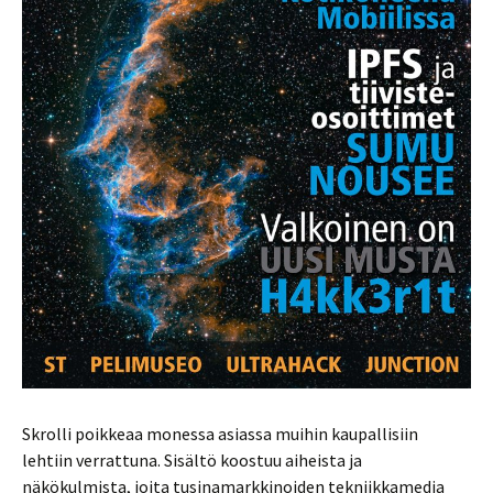
Skrolli poikkeaa monessa asiassa muihin kaupallisiin
lehtiin verrattuna. Sisältö koostuu aiheista ja
näkökulmista, joita tusinamarkkinoiden tekniikkamedia