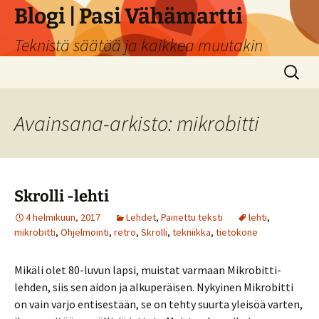
Siirry
Blogi | Pasi Vähämartti
sisältöön
Teknistä säätöä ja kaikkea muutakin
Haku:
Avainsana-arkisto: mikrobitti
Skrolli -lehti
4 helmikuun, 2017
Lehdet
,
Painettu teksti
lehti
,
mikrobitti
,
Ohjelmointi
,
retro
,
Skrolli
,
tekniikka
,
tietokone
Mikäli olet 80-luvun lapsi, muistat varmaan Mikrobitti-
lehden, siis sen aidon ja alkuperäisen. Nykyinen Mikrobitti
on vain varjo entisestään, se on tehty suurta yleisöä varten,