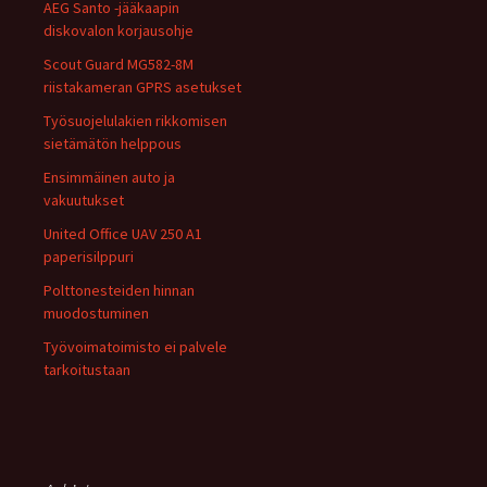
AEG Santo -jääkaapin
diskovalon korjausohje
Scout Guard MG582-8M
riistakameran GPRS asetukset
Työsuojelulakien rikkomisen
sietämätön helppous
Ensimmäinen auto ja
vakuutukset
United Office UAV 250 A1
paperisilppuri
Polttonesteiden hinnan
muodostuminen
Työvoimatoimisto ei palvele
tarkoitustaan