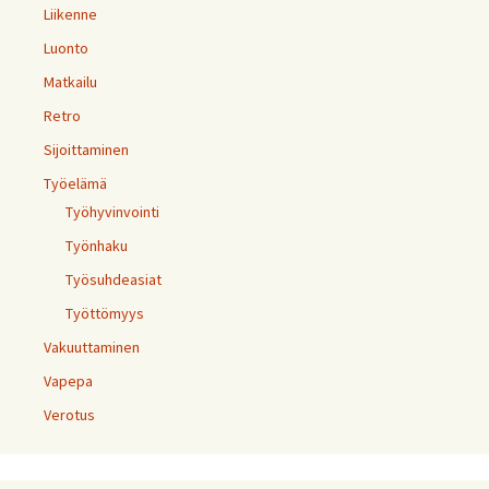
Liikenne
Luonto
Matkailu
Retro
Sijoittaminen
Työelämä
Työhyvinvointi
Työnhaku
Työsuhdeasiat
Työttömyys
Vakuuttaminen
Vapepa
Verotus