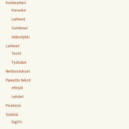
Kotiteatteri
Karaoke
Laitteet
Soittimet
Videotykki
Laitteet
Testit
Työkalut
Nettiostokset
Painettu teksti
eKirjat
Lehdet
Piratismi
Säätöä
DigiTV