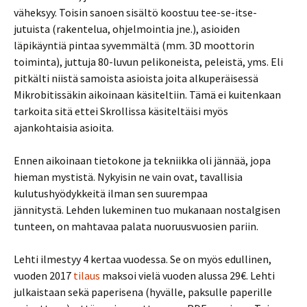
väheksyy. Toisin sanoen sisältö koostuu tee-se-itse-
jutuista (rakentelua, ohjelmointia jne.), asioiden
läpikäyntiä pintaa syvemmältä (mm. 3D moottorin
toiminta), juttuja 80-luvun pelikoneista, peleistä, yms. Eli
pitkälti niistä samoista asioista joita alkuperäisessä
Mikrobitissäkin aikoinaan käsiteltiin. Tämä ei kuitenkaan
tarkoita sitä ettei Skrollissa käsiteltäisi myös
ajankohtaisia asioita.
Ennen aikoinaan tietokone ja tekniikka oli jännää, jopa
hieman mystistä. Nykyisin ne vain ovat, tavallisia
kulutushyödykkeitä ilman sen suurempaa
jännitystä. Lehden lukeminen tuo mukanaan nostalgisen
tunteen, on mahtavaa palata nuoruusvuosien pariin.
Lehti ilmestyy 4 kertaa vuodessa. Se on myös edullinen,
vuoden 2017
tilaus
maksoi vielä vuoden alussa 29€. Lehti
julkaistaan sekä paperisena (hyvälle, paksulle paperille