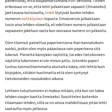
painettuna), että suojaamattomana PDF-versiona. Toinen
erikoisuus on se, että lehti julkaistaan vapaasti (ilmaiseksi)
jaettavana kotisivuilla,
linkit
löytyvät kunkin lehden
numeron
esittelysivun
lopusta. Ilmaisversio julkaistaan
tosin aina lehden viiveellä, eli edellinen numero julkaistaan
vapaaseen jakeluun vasta kun seuraava numero on julkaistu.
Olen tilannut painettua paperiversiona ihan kannatuksen
vuoksi, joskin olen myös pääasiassa vain paperisena sitä
lukenut. Pieneltä kännykän näytöltä, tai edes tietokoneen
näytöltä lukeminen ei ole minun juttu. Jotenkin paperi
tuntuu luonnollisemmalta alustalta lukea, niin lehtiä kuin
kirjojakin, siitäkin huolimatta että olen syntynyt
tietokoneiden nousukiidon aikana.
Lehteen tutustuminen ei maksa mitään, sitä kun voi lukea
lehden sivujen kautta ilmeiseksi. Suosittelen kuitenkin
tilaamaan lehden, sillä se on ainoa mahdollisuus pitää lehti
saatavilla myös jatkossa.