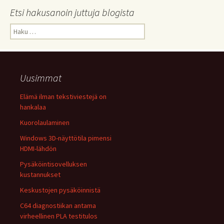
Etsi hakusanoin juttuja blogista
Haku:
Uusimmat
Elämä ilman tekstiviestejä on
hankalaa
Kuorolaulaminen
Windows 3D-näyttötila pimensi
HDMI-lähdön
Pysäköintisovelluksen
kustannukset
Keskustojen pysäköinnistä
C64 diagnostiikan antama
virheellinen PLA testitulos