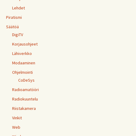
Lehdet
Piratismi
Säätöä
DigiTV
Korjausohjeet
Lähiverkko
Modaaminen
Ohjelmointi
CoDeSys
Radioamatööri
Radiokuuntelu
Riistakamera
Vinkit
Web