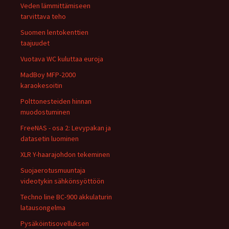
Veden lämmittämiseen
tarvittava teho
Suomen lentokenttien
taajuudet
Vuotava WC kuluttaa euroja
MadBoy MFP-2000
karaokesoitin
Polttonesteiden hinnan
muodostuminen
FreeNAS - osa 2: Levypakan ja
datasetin luominen
XLR Y-haarajohdon tekeminen
Suojaerotusmuuntaja
videotykin sähkönsyöttöön
Techno line BC-900 akkulaturin
latausongelma
Pysäköintisovelluksen