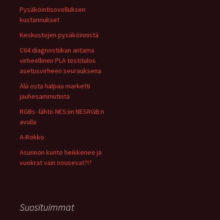
Pysäköintisovelluksen
kustannukset
Keskustojen pysäköinnistä
C64 diagnostiikan antama
virheellinen PLA testitulos
asetusvirheen seurauksena
Älä osta halpaa marketti
jauhesammutinta
RGBs -lähtö NES:iin NESRGB:n
avulla
A-Rokko
Asunnon kunto heikkenee ja
vuokrat vain nousevat?!?
Suosituimmat