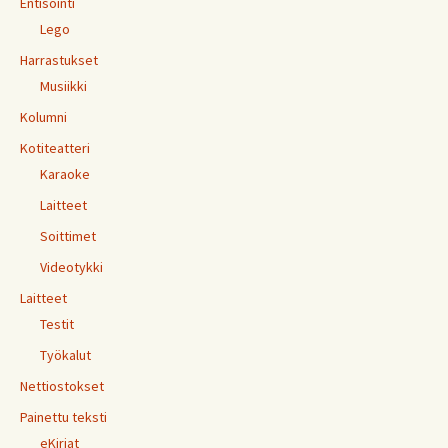
Entisöinti
Lego
Harrastukset
Musiikki
Kolumni
Kotiteatteri
Karaoke
Laitteet
Soittimet
Videotykki
Laitteet
Testit
Työkalut
Nettiostokset
Painettu teksti
eKirjat