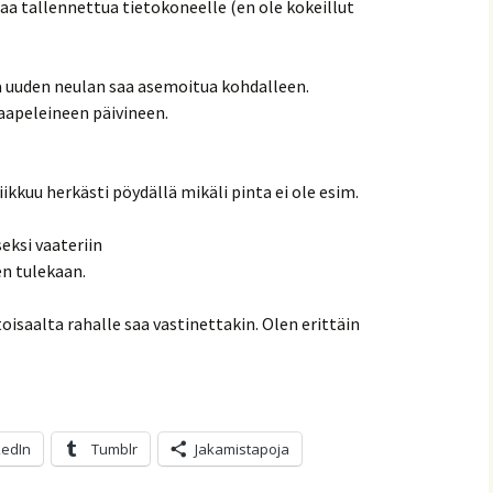
saa tallennettua tietokoneelle (en ole kokeillut
a uuden neulan saa asemoitua kohdalleen.
kaapeleineen päivineen.
liikkuu herkästi pöydällä mikäli pinta ei ole esim.
eksi vaateriin
n tulekaan.
toisaalta rahalle saa vastinettakin. Olen erittäin
kedIn
Tumblr
Jakamistapoja