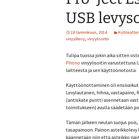
USB levyso
18 tammikuun, 2014
Kotiteatter
vinyylilevy
,
vinyylisoitin
Tulipa tuossa jokin aika sitten o
Phono
vinyylisoitin varustettuna U
laitteesta ja sen käyttöönotosta:
Käyttöönottaminen oli ensivaikut
Levylautanen, hihna, vastapaino, R
(antiskate puntti asennetaan vasta
toimitukseen) avulla säädetään poja
Tämän jälkeen neulan suojus pois, 
tasapainoon. Painon asteikkolevy
käännetään niin että asteikko näyt