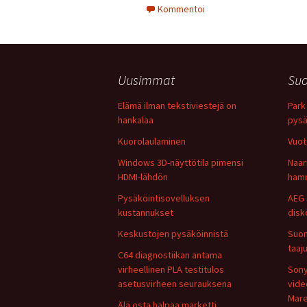
Kommentoi
Uusimmat
Suo
Elämä ilman tekstiviestejä on
Park 
hankalaa
pysä
Kuorolaulaminen
Vuot
Windows 3D-näyttötila pimensi
Naar
HDMI-lähdön
hamm
Pysäköintisovelluksen
AEG 
kustannukset
disk
Keskustojen pysäköinnistä
Suom
taaj
C64 diagnostiikan antama
virheellinen PLA testitulos
Sony
asetusvirheen seurauksena
vide
Mare
Älä osta halpaa marketti