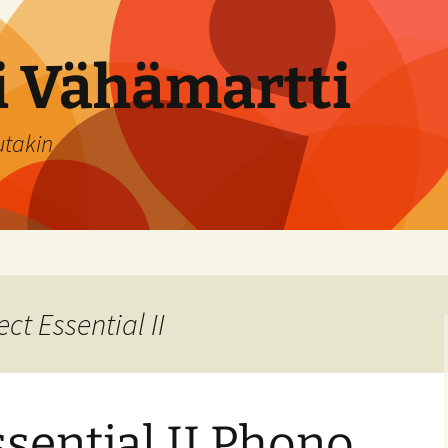
si Vähämartti
utakin
ct Essential II
ssential II Phono