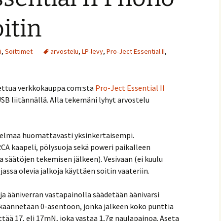
itin
i
,
Soittimet
arvostelu
,
LP-levy
,
Pro-Ject Essential II
,
stettua verkkokauppa.com:sta
Pro-Ject Essential II
SB liitännällä. Alla tekemäni lyhyt arvostelu
elmaa huomattavasti yksinkertaisempi.
CA kaapeli, pölysuoja sekä poweri paikalleen
 säätöjen tekemisen jälkeen). Vesivaan (ei kuulu
ssa olevia jalkoja käyttäen soitin vaateriin.
ja ääniverran vastapainolla säädetään äänivarsi
 käännetään 0-asentoon, jonka jälkeen koko punttia
tää 17, eli 17mN, joka vastaa 1,7g naulapainoa. Aseta