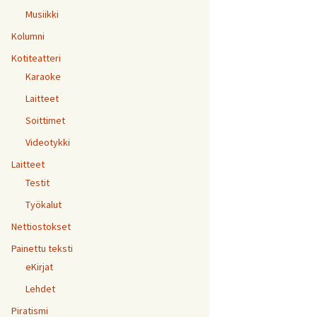
Musiikki
Kolumni
Kotiteatteri
Karaoke
Laitteet
Soittimet
Videotykki
Laitteet
Testit
Työkalut
Nettiostokset
Painettu teksti
eKirjat
Lehdet
Piratismi