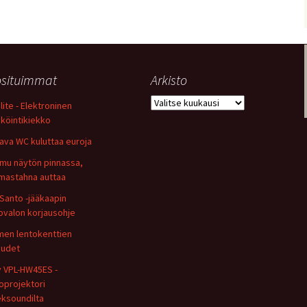
situimmat
Arkisto
Arkisto
lite - Elektroninen
köintikiekko
ava WC kuluttaa euroja
mu näytön pinnassa,
astahna auttaa
Santo -jääkaapin
ovalon korjausohje
en lentokenttien
uudet
 VPL-HW45ES -
oprojektori
ksoundilta