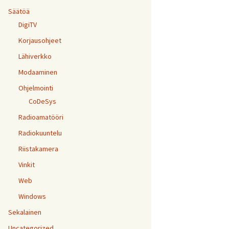
Säätöä
DigiTV
Korjausohjeet
Lähiverkko
Modaaminen
Ohjelmointi
CoDeSys
Radioamatööri
Radiokuuntelu
Riistakamera
Vinkit
Web
Windows
Sekalainen
Uncategorized