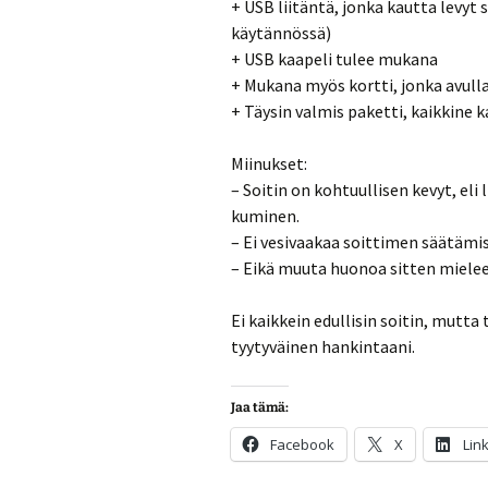
+ USB liitäntä, jonka kautta levyt 
käytännössä)
+ USB kaapeli tulee mukana
+ Mukana myös kortti, jonka avull
+ Täysin valmis paketti, kaikkine 
Miinukset:
– Soitin on kohtuullisen kevyt, eli 
kuminen.
– Ei vesivaakaa soittimen säätämis
– Eikä muuta huonoa sitten mielee
Ei kaikkein edullisin soitin, mutta 
tyytyväinen hankintaani.
Jaa tämä:
Facebook
X
Lin