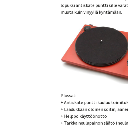
lopuksi antiskate puntti sille vara
muuta kuin vinyyliä kyntämään.
Plussat:
+ Antiskate puntti kuuluu toimitu
+ Laadukkaan oloinen soitin, äänen
+ Helppo käyttöönotto
+ Tarkka neulapainon säätö (neula