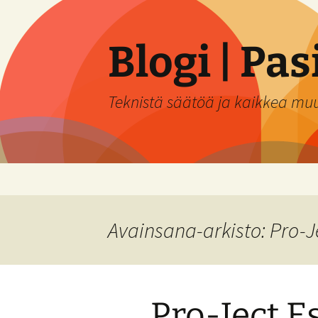
Siirry
sisältöön
Blogi | Pa
Teknistä säätöä ja kaikkea mu
Avainsana-arkisto: Pro-Je
Pro-Ject E