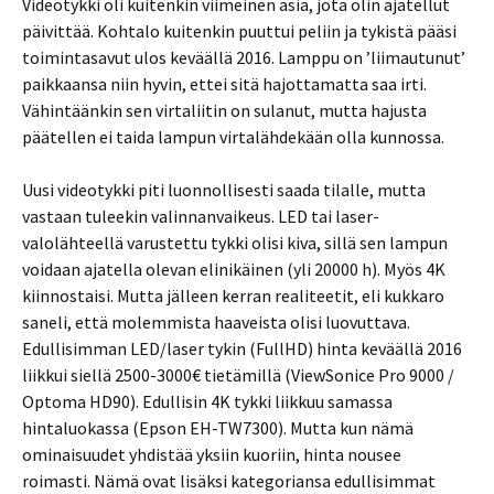
Videotykki oli kuitenkin viimeinen asia, jota olin ajatellut
päivittää. Kohtalo kuitenkin puuttui peliin ja tykistä pääsi
toimintasavut ulos keväällä 2016. Lamppu on ’liimautunut’
paikkaansa niin hyvin, ettei sitä hajottamatta saa irti.
Vähintäänkin sen virtaliitin on sulanut, mutta hajusta
päätellen ei taida lampun virtalähdekään olla kunnossa.
Uusi videotykki piti luonnollisesti saada tilalle, mutta
vastaan tuleekin valinnanvaikeus. LED tai laser-
valolähteellä varustettu tykki olisi kiva, sillä sen lampun
voidaan ajatella olevan elinikäinen (yli 20000 h). Myös 4K
kiinnostaisi. Mutta jälleen kerran realiteetit, eli kukkaro
saneli, että molemmista haaveista olisi luovuttava.
Edullisimman LED/laser tykin (FullHD) hinta keväällä 2016
liikkui siellä 2500-3000€ tietämillä (ViewSonice Pro 9000 /
Optoma HD90). Edullisin 4K tykki liikkuu samassa
hintaluokassa (Epson EH-TW7300). Mutta kun nämä
ominaisuudet yhdistää yksiin kuoriin, hinta nousee
roimasti. Nämä ovat lisäksi kategoriansa edullisimmat