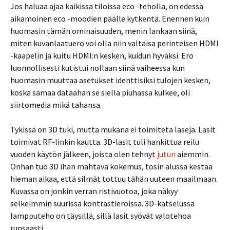
Jos haluaa ajaa kaikissa tiloissa eco -teholla, on edessä
aikamoinen eco -moodien päälle kytkentä. Enennen kuin
huomasin tämän ominaisuuden, menin lankaan siinä,
miten kuvanlaatuero voi olla niin valtaisa perinteisen HDMI
-kaapelin ja kuitu HDMI:n kesken, kuidun hyväksi. Ero
luonnollisesti kutistui nollaan siinä vaiheessa kun
huomasin muuttaa asetukset identtisiksi tulojen kesken,
koska samaa dataahan se siellä piuhassa kulkee, oli
siirtomedia mikä tahansa.
Tykissä on 3D tuki, mutta mukana ei toimiteta laseja. Lasit
toimivat RF-linkin kautta. 3D-lasit tuli hankittua reilu
vuoden käytön jälkeen, joista olen tehnyt
jutun
aiemmin.
Onhan tuo 3D ihan mahtava kokemus, tosin alussa kestää
hieman aikaa, että silmät tottuu tähän uuteen maailmaan.
Kuvassa on jonkin verran ristivuotoa, joka näkyy
selkeimmin suurissa kontrastieroissa. 3D-katselussa
lampputeho on täysillä, sillä lasit syövät valotehoa
runsaasti.