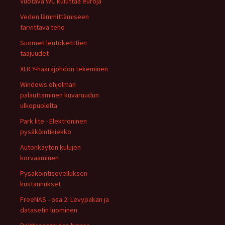
Vuotava WC kuluttaa euroja
Veden lämmittämiseen
tarvittava teho
Suomen lentokenttien
taajuudet
XLR Y-haarajohdon tekeminen
Windows ohjelman
palauttaminen kuvaruudun
ulkopuolelta
Park lite - Elektroninen
pysäköintikiekko
Autonkäytön kulujen
korvaaminen
Pysäköintisovelluksen
kustannukset
FreeNAS - osa 2: Levypakan ja
datasetin luominen