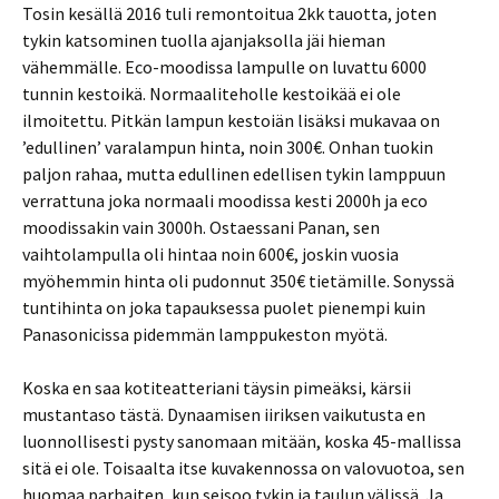
Tosin kesällä 2016 tuli remontoitua 2kk tauotta, joten
tykin katsominen tuolla ajanjaksolla jäi hieman
vähemmälle. Eco-moodissa lampulle on luvattu 6000
tunnin kestoikä. Normaaliteholle kestoikää ei ole
ilmoitettu. Pitkän lampun kestoiän lisäksi mukavaa on
’edullinen’ varalampun hinta, noin 300€. Onhan tuokin
paljon rahaa, mutta edullinen edellisen tykin lamppuun
verrattuna joka normaali moodissa kesti 2000h ja eco
moodissakin vain 3000h. Ostaessani Panan, sen
vaihtolampulla oli hintaa noin 600€, joskin vuosia
myöhemmin hinta oli pudonnut 350€ tietämille. Sonyssä
tuntihinta on joka tapauksessa puolet pienempi kuin
Panasonicissa pidemmän lamppukeston myötä.
Koska en saa kotiteatteriani täysin pimeäksi, kärsii
mustantaso tästä. Dynaamisen iiriksen vaikutusta en
luonnollisesti pysty sanomaan mitään, koska 45-mallissa
sitä ei ole. Toisaalta itse kuvakennossa on valovuotoa, sen
huomaa parhaiten, kun seisoo tykin ja taulun välissä. Ja