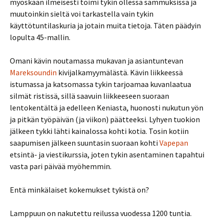
myöskään ilmeisesti toimi tykin ollessa sammuksissa ja
muutoinkin sieltä voi tarkastella vain tykin
käyttötuntilaskuria ja jotain muita tietoja. Täten päädyin
lopulta 45-mallin.
Omani kävin noutamassa mukavan ja asiantuntevan
Mareksoundin
kivijalkamyymälästä. Kävin liikkeessä
istumassa ja katsomassa tykin tarjoamaa kuvanlaatua
silmät ristissä, sillä saavuin liikkeeseen suoraan
lentokentältä ja edelleen Keniasta, huonosti nukutun yön
ja pitkän työpäivän (ja viikon) päätteeksi. Lyhyen tuokion
jälkeen tykki lähti kainalossa kohti kotia. Tosin kotiin
saapumisen jälkeen suuntasin suoraan kohti
Vapepan
etsintä- ja viestikurssia, joten tykin asentaminen tapahtui
vasta pari päivää myöhemmin.
Entä minkälaiset kokemukset tykistä on?
Lamppuun on nakutettu reilussa vuodessa 1200 tuntia.