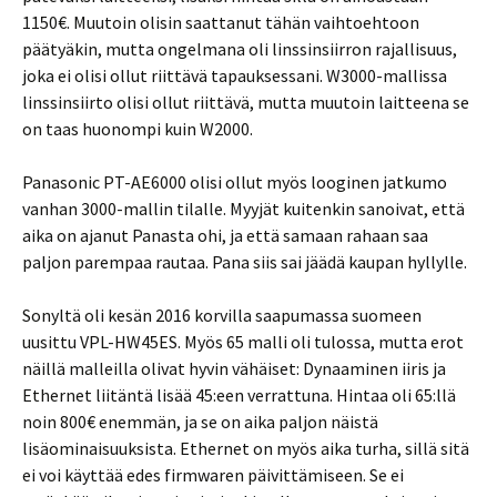
1150€. Muutoin olisin saattanut tähän vaihtoehtoon
päätyäkin, mutta ongelmana oli linssinsiirron rajallisuus,
joka ei olisi ollut riittävä tapauksessani. W3000-mallissa
linssinsiirto olisi ollut riittävä, mutta muutoin laitteena se
on taas huonompi kuin W2000.
Panasonic PT-AE6000 olisi ollut myös looginen jatkumo
vanhan 3000-mallin tilalle. Myyjät kuitenkin sanoivat, että
aika on ajanut Panasta ohi, ja että samaan rahaan saa
paljon parempaa rautaa. Pana siis sai jäädä kaupan hyllylle.
Sonyltä oli kesän 2016 korvilla saapumassa suomeen
uusittu VPL-HW45ES. Myös 65 malli oli tulossa, mutta erot
näillä malleilla olivat hyvin vähäiset: Dynaaminen iiris ja
Ethernet liitäntä lisää 45:een verrattuna. Hintaa oli 65:llä
noin 800€ enemmän, ja se on aika paljon näistä
lisäominaisuuksista. Ethernet on myös aika turha, sillä sitä
ei voi käyttää edes firmwaren päivittämiseen. Se ei