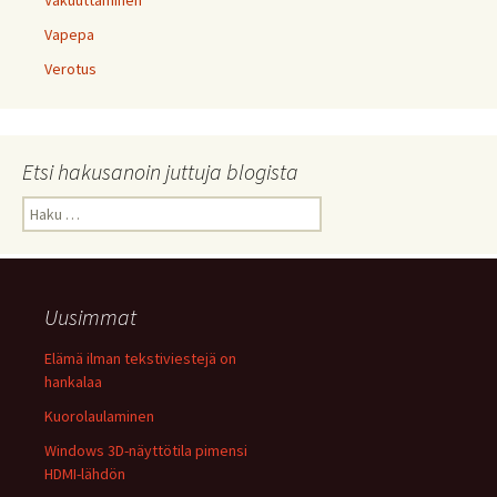
Vakuuttaminen
Vapepa
Verotus
Etsi hakusanoin juttuja blogista
Haku:
Uusimmat
Elämä ilman tekstiviestejä on
hankalaa
Kuorolaulaminen
Windows 3D-näyttötila pimensi
HDMI-lähdön