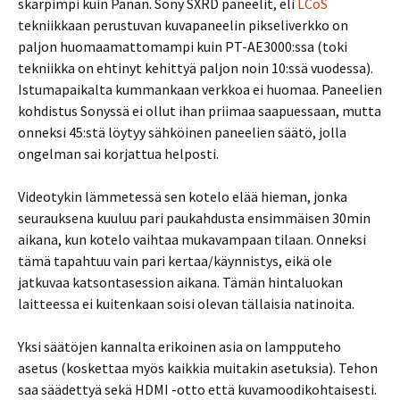
skarpimpi kuin Panan. Sony SXRD paneelit, eli
LCoS
tekniikkaan perustuvan kuvapaneelin pikseliverkko on
paljon huomaamattomampi kuin PT-AE3000:ssa (toki
tekniikka on ehtinyt kehittyä paljon noin 10:ssä vuodessa).
Istumapaikalta kummankaan verkkoa ei huomaa. Paneelien
kohdistus Sonyssä ei ollut ihan priimaa saapuessaan, mutta
onneksi 45:stä löytyy sähköinen paneelien säätö, jolla
ongelman sai korjattua helposti.
Videotykin lämmetessä sen kotelo elää hieman, jonka
seurauksena kuuluu pari paukahdusta ensimmäisen 30min
aikana, kun kotelo vaihtaa mukavampaan tilaan. Onneksi
tämä tapahtuu vain pari kertaa/käynnistys, eikä ole
jatkuvaa katsontasession aikana. Tämän hintaluokan
laitteessa ei kuitenkaan soisi olevan tällaisia natinoita.
Yksi säätöjen kannalta erikoinen asia on lampputeho
asetus (koskettaa myös kaikkia muitakin asetuksia). Tehon
saa säädettyä sekä HDMI -otto että kuvamoodikohtaisesti.