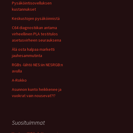
Pysäköintisovelluksen
kustannukset
Keskustojen pysäköinnistä
C64 diagnostiikan antama
virheellinen PLA testitulos
asetusvirheen seurauksena
Älä osta halpaa marketti
jauhesammutinta
RGBs -lähtö NES:iin NESRGB:n
avulla
A-Rokko
Asunnon kunto heikkenee ja
vuokrat vain nousevat?!?
Suosituimmat