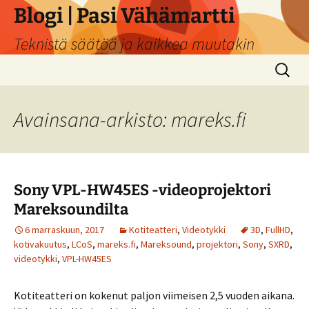
Siirry
Blogi | Pasi Vähämartti
sisältöön
Teknistä säätöä ja kaikkea muutakin
Haku:
Avainsana-arkisto: mareks.fi
Sony VPL-HW45ES -videoprojektori
Mareksoundilta
6 marraskuun, 2017
Kotiteatteri
,
Videotykki
3D
,
FullHD
,
kotivakuutus
,
LCoS
,
mareks.fi
,
Mareksound
,
projektori
,
Sony
,
SXRD
,
videotykki
,
VPL-HW45ES
Kotiteatteri on kokenut paljon viimeisen 2,5 vuoden aikana.