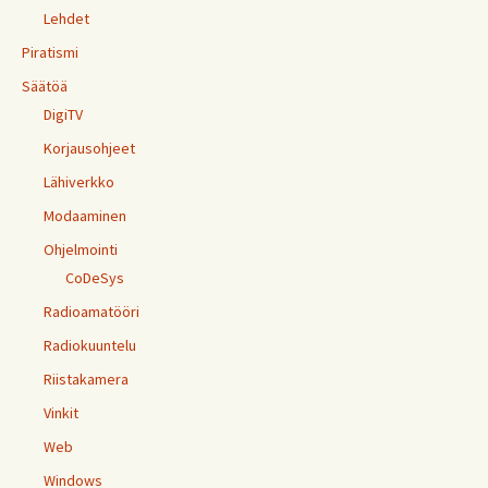
Lehdet
Piratismi
Säätöä
DigiTV
Korjausohjeet
Lähiverkko
Modaaminen
Ohjelmointi
CoDeSys
Radioamatööri
Radiokuuntelu
Riistakamera
Vinkit
Web
Windows