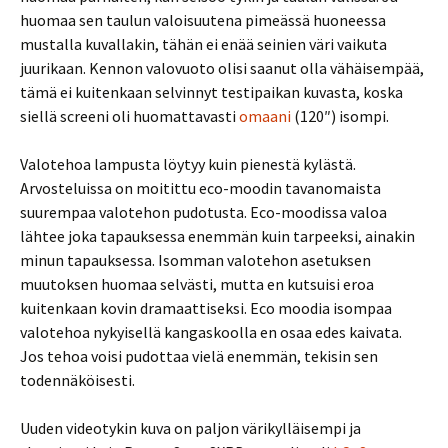
huomaa sen taulun valoisuutena pimeässä huoneessa
mustalla kuvallakin, tähän ei enää seinien väri vaikuta
juurikaan. Kennon valovuoto olisi saanut olla vähäisempää,
tämä ei kuitenkaan selvinnyt testipaikan kuvasta, koska
siellä screeni oli huomattavasti
omaani
(120″) isompi.
Valotehoa lampusta löytyy kuin pienestä kylästä.
Arvosteluissa on moitittu eco-moodin tavanomaista
suurempaa valotehon pudotusta. Eco-moodissa valoa
lähtee joka tapauksessa enemmän kuin tarpeeksi, ainakin
minun tapauksessa. Isomman valotehon asetuksen
muutoksen huomaa selvästi, mutta en kutsuisi eroa
kuitenkaan kovin dramaattiseksi. Eco moodia isompaa
valotehoa nykyisellä kangaskoolla en osaa edes kaivata.
Jos tehoa voisi pudottaa vielä enemmän, tekisin sen
todennäköisesti.
Uuden videotykin kuva on paljon värikylläisempi ja