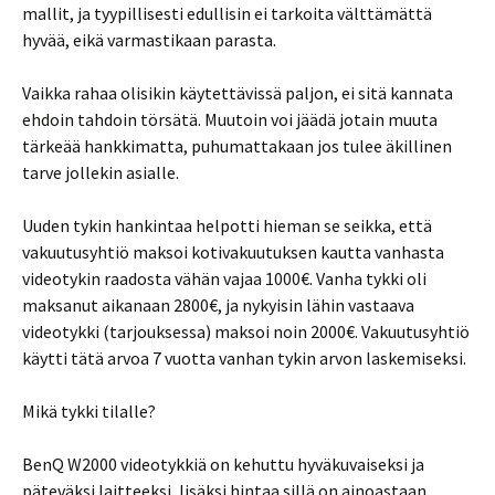
mallit, ja tyypillisesti edullisin ei tarkoita välttämättä
hyvää, eikä varmastikaan parasta.
Vaikka rahaa olisikin käytettävissä paljon, ei sitä kannata
ehdoin tahdoin törsätä. Muutoin voi jäädä jotain muuta
tärkeää hankkimatta, puhumattakaan jos tulee äkillinen
tarve jollekin asialle.
Uuden tykin hankintaa helpotti hieman se seikka, että
vakuutusyhtiö maksoi kotivakuutuksen kautta vanhasta
videotykin raadosta vähän vajaa 1000€. Vanha tykki oli
maksanut aikanaan 2800€, ja nykyisin lähin vastaava
videotykki (tarjouksessa) maksoi noin 2000€. Vakuutusyhtiö
käytti tätä arvoa 7 vuotta vanhan tykin arvon laskemiseksi.
Mikä tykki tilalle?
BenQ W2000 videotykkiä on kehuttu hyväkuvaiseksi ja
päteväksi laitteeksi, lisäksi hintaa sillä on ainoastaan