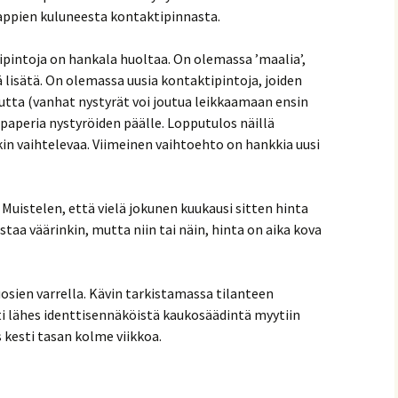
appien kuluneesta kontaktipinnasta.
pintoja on hankala huoltaa. On olemassa ’maalia’,
ä lisätä. On olemassa uusia kontaktipintoja, joiden
utta (vanhat nystyrät voi joutua leikkaamaan ensin
opaperia nystyröiden päälle. Lopputulos näillä
in vaihtelevaa. Viimeinen vaihtoehto on hankkia uusi
Muistelen, että vielä jokunen kuukausi sitten hinta
istaa väärinkin, mutta niin tai näin, hinta on aika kova
uosien varrella. Kävin tarkistamassa tilanteen
ti lähes identtisennäköistä kaukosäädintä myytiin
 kesti tasan kolme viikkoa.