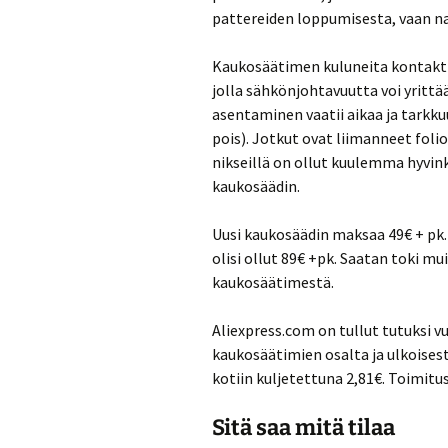
pattereiden loppumisesta, vaan n
Kaukosäätimen kuluneita kontakti
jolla sähkönjohtavuutta voi yrittä
asentaminen vaatii aikaa ja tarkku
pois). Jotkut ovat liimanneet foli
nikseillä on ollut kuulemma hyvink
kaukosäädin.
Uusi kaukosäädin maksaa 49€ + pk. 
olisi ollut 89€ +pk. Saatan toki mu
kaukosäätimestä.
Aliexpress.com on tullut tutuksi v
kaukosäätimien osalta ja ulkoises
kotiin kuljetettuna 2,81€. Toimitus
Sitä saa mitä tilaa