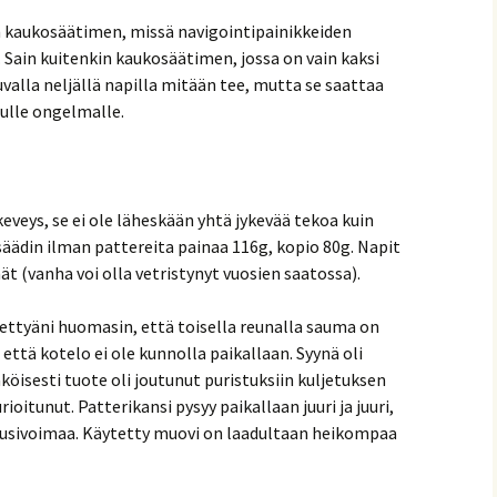
in kaukosäätimen, missä navigointipainikkeiden
 Sain kuitenkin kaukosäätimen, jossa on vain kaksi
uvalla neljällä napilla mitään tee, mutta se saattaa
ulle ongelmalle.
veys, se ei ole läheskään yhtä jykevää tekoa kuin
äädin ilman pattereita painaa 116g, kopio 80g. Napit
(vanha voi olla vetristynyt vuosien saatossa).
ttyäni huomasin, että toisella reunalla sauma on
että kotelo ei ole kunnolla paikallaan. Syynä oli
köisesti tuote oli joutunut puristuksiin kuljetuksen
ioitunut. Patterikansi pysyy paikallaan juuri ja juuri,
 jousivoimaa. Käytetty muovi on laadultaan heikompaa