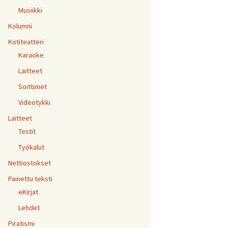
Musiikki
Kolumni
Kotiteatteri
Karaoke
Laitteet
Soittimet
Videotykki
Laitteet
Testit
Työkalut
Nettiostokset
Painettu teksti
eKirjat
Lehdet
Piratismi