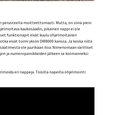
n perusteella moitteettomasti. Mutta, on siinä pieni
jelmoitava kaukosäädin, jokainen nappi ei ole
liset funktionapit eivät kuulu ohjelmoitavien
tka eivät toimi yksiin DM8000 kanssa. Ja koska niitä
osäätimestä ole juurikaan iloa. Nimenomaan värilliset
napin ja numeropainikkeiden jälkeen se kolmanneksi
jelmoida eri nappeja. Toisilla napeilla ohjelmointi