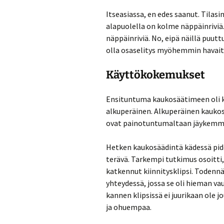
Itseasiassa, en edes saanut. Tilas
alapuolella on kolme näppäinriviä.
näppäinriviä. No, eipä näillä puutt
olla osaselitys myöhemmin havait
Käyttökokemukset
Ensituntuma kaukosäätimeen oli ke
alkuperäinen. Alkuperäinen kaukos
ovat painotuntumaltaan jäykemmät 
Hetken kaukosäädintä kädessä pide
terävä. Tarkempi tutkimus osoitti, 
katkennut kiinnitysklipsi. Todennä
yhteydessä, jossa se oli hieman vaur
kannen klipsissä ei juurikaan ole
ja ohuempaa.