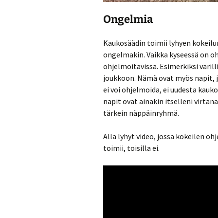
Ongelmia
Kaukosäädin toimii lyhyen kokeilu
ongelmakin. Vaikka kyseessä on oh
ohjelmoitavissa. Esimerkiksi väril
joukkoon. Nämä ovat myös napit, jo
ei voi ohjelmoida, ei uudesta kauk
napit ovat ainakin itselleni virta
tärkein näppäinryhmä.
Alla lyhyt video, jossa kokeilen oh
toimii, toisilla ei.