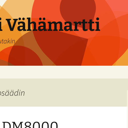
si Vähämartti
utakin
osäädin
 DM8000