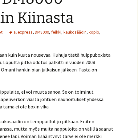
in Kiinasta
et
aliexpress
,
DM8000
,
feikki
,
kaukosäädin
,
kopio
,
aan kuin kuuta nousevaa. Huhuja tästä huippuboxista
. Lopulta pitkä odotus palkittiin vuoden 2008
. Omani hankin pian julkaisun jälkeen. Tästä on
huippulaite, ei voi muuta sanoa. Se on toiminut
apeliverkon viasta johtuen nauhoitukset yhdessä
a tämä ei ole boxin vika.
kaukosäädin on temppuillut jo pitkään. Eniten
anssa, mutta myös muita nappuloita on välillä saanut
nee läpi. Voiman lisääntynyt tarve ei ole merkki