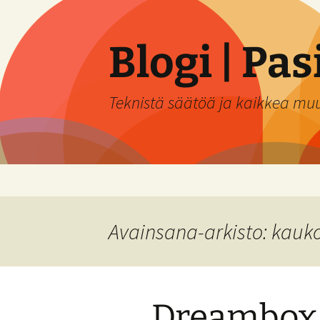
Siirry
sisältöön
Blogi | Pa
Teknistä säätöä ja kaikkea mu
Avainsana-arkisto: kauk
Dreambox