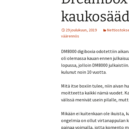
kaukosääd
29 joulukuun, 2019
Nettiostoks
väärennös
DM8000 digiboxia odotettiin aikan
oli olemassa kauan ennen julkaisua
lopussa, jolloin DM8000 julkaistiin
kulunut noin 10 vuotta.
Mitä itse boxiin tulee, niin aivan 
moitteetta kaikki nämä vuodet. Ka
välissä menivät usein pilalle, mutt
Mikään ei kuitenkaan ole ikuista, 
ongelmia on ollut virtanappulan k
painaa voimalla, jotta komento me