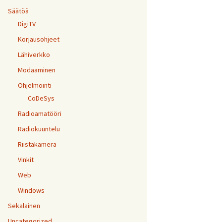
Säätöä
DigiTV
Korjausohjeet
Lähiverkko
Modaaminen
Ohjelmointi
CoDeSys
Radioamatööri
Radiokuuntelu
Riistakamera
Vinkit
Web
Windows
Sekalainen
Uncategorized