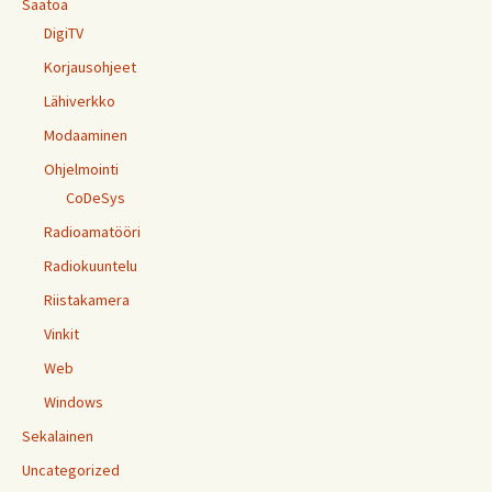
Säätöä
DigiTV
Korjausohjeet
Lähiverkko
Modaaminen
Ohjelmointi
CoDeSys
Radioamatööri
Radiokuuntelu
Riistakamera
Vinkit
Web
Windows
Sekalainen
Uncategorized