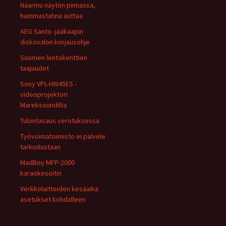
Naarmu näytön pinnassa,
hammastahna auttaa
AEG Santo -jääkaapin
diskovalon korjausohje
Suomen lentokenttien
taajuudet
Sony VPL-HW45ES -
videoprojektori
Mareksoundilta
Tulontasaus verotuksessa
Työvoimatoimisto ei palvele
tarkoitustaan
MadBoy MFP-2000
karaokesoitin
Verkkolaitteiden kesäaika
asetukset kohdalleen