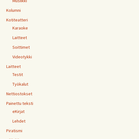
Musiikki
Kolumni
Kotiteatteri
Karaoke
Laitteet
Soittimet
Videotykki
Laitteet
Testit
Työkalut
Nettiostokset
Painettu teksti
eKirjat
Lehdet
Piratismi