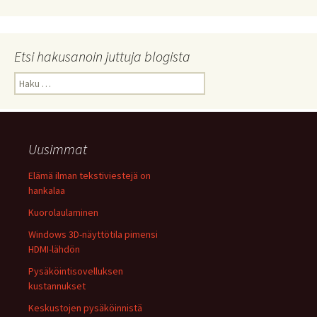
Etsi hakusanoin juttuja blogista
Haku:
Uusimmat
Elämä ilman tekstiviestejä on
hankalaa
Kuorolaulaminen
Windows 3D-näyttötila pimensi
HDMI-lähdön
Pysäköintisovelluksen
kustannukset
Keskustojen pysäköinnistä