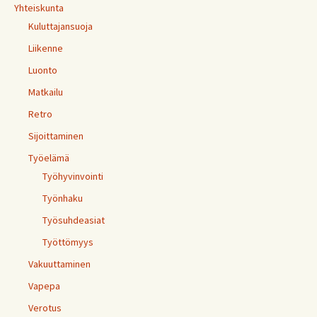
Yhteiskunta
Kuluttajansuoja
Liikenne
Luonto
Matkailu
Retro
Sijoittaminen
Työelämä
Työhyvinvointi
Työnhaku
Työsuhdeasiat
Työttömyys
Vakuuttaminen
Vapepa
Verotus