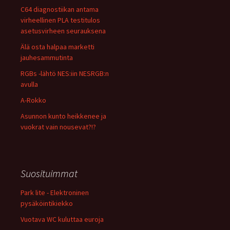
C64 diagnostiikan antama
virheellinen PLA testitulos
asetusvirheen seurauksena
Älä osta halpaa marketti
jauhesammutinta
RGBs -lähtö NES:iin NESRGB:n
avulla
A-Rokko
Asunnon kunto heikkenee ja
vuokrat vain nousevat?!?
Suosituimmat
Park lite - Elektroninen
pysäköintikiekko
Vuotava WC kuluttaa euroja