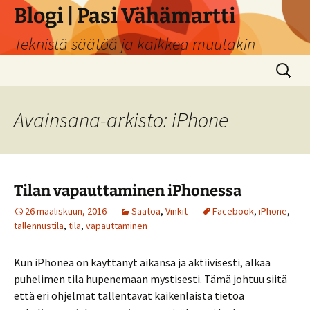
Siirry
Blogi | Pasi Vähämartti
sisältöön
Teknistä säätöä ja kaikkea muutakin
Haku:
Avainsana-arkisto: iPhone
Tilan vapauttaminen iPhonessa
26 maaliskuun, 2016
Säätöä
,
Vinkit
Facebook
,
iPhone
,
tallennustila
,
tila
,
vapauttaminen
Kun iPhonea on käyttänyt aikansa ja aktiivisesti, alkaa
puhelimen tila hupenemaan mystisesti. Tämä johtuu siitä
että eri ohjelmat tallentavat kaikenlaista tietoa