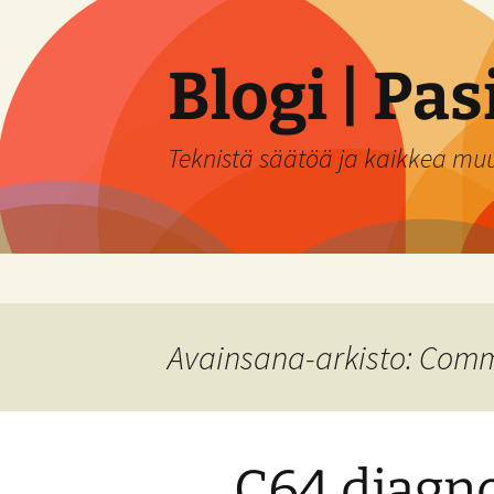
Siirry
sisältöön
Blogi | Pa
Teknistä säätöä ja kaikkea mu
Avainsana-arkisto: Com
C64 diagn