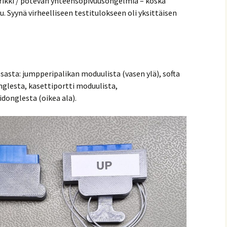
rikki / potevan yhteensopivuusongelmia – koska
u. Syynä virheelliseen testitulokseen oli yksittäisen
sasta: jumpperipalikan moduulista (vasen ylä), softa
lesta, kasettiportti moduulista,
idonglesta (oikea ala).