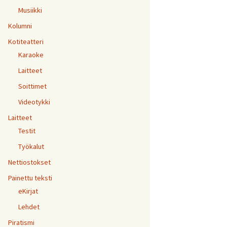
Musiikki
Kolumni
Kotiteatteri
Karaoke
Laitteet
Soittimet
Videotykki
Laitteet
Testit
Työkalut
Nettiostokset
Painettu teksti
eKirjat
Lehdet
Piratismi