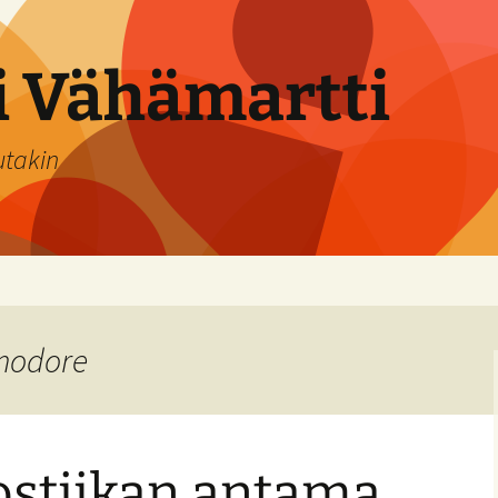
si Vähämartti
utakin
modore
ostiikan antama