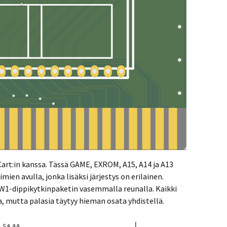
Cart:in kanssa. Tässä GAME, EXROM, A15, A14 ja A13
imien avulla, jonka lisäksi järjestys on erilainen.
1-dippikytkinpaketin vasemmalla reunalla. Kaikki
a, mutta palasia täytyy hieman osata yhdistellä.