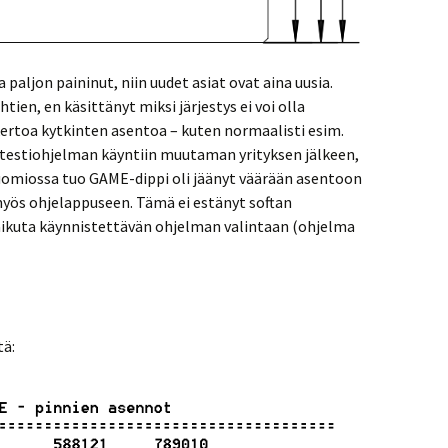
 paljon paininut, niin uudet asiat ovat aina uusia.
tien, en käsittänyt miksi järjestys ei voi olla
 kertoa kytkinten asentoa – kuten normaalisti esim.
testiohjelman käyntiin muutaman yrityksen jälkeen,
ähuomiossa tuo GAME-dippi oli jäänyt väärään asentoon
yös ohjelappuseen. Tämä ei estänyt softan
vaikuta käynnistettävän ohjelman valintaan (ohjelma
tä: