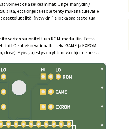
sivat voineet olla selkeämmät. Ongelman ydin /
 siitä, että ohjeita ei ole tehty mukana tulevalle
asettelut siitä löytyykin (ja jotka saa aseteltua
a sitä varten suunniteltuun ROM-moduuliin. Tässä
HI tai LO kullekin valinnalle, sekä GAME ja EXROM
pen/close). Myös järjestys on yhtenevä ohjeen kanssa.