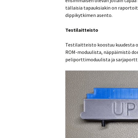
ensimmäisen olevan jollain tapaa 
tällaisia tapauksiakin on raportoit
dippikytkimen asento.
Testilaitteisto
Testilaitteisto koostuu kuudesta o
ROM-moduulista, näppäimistö dong
peliporttimoduulista ja sarjaportt