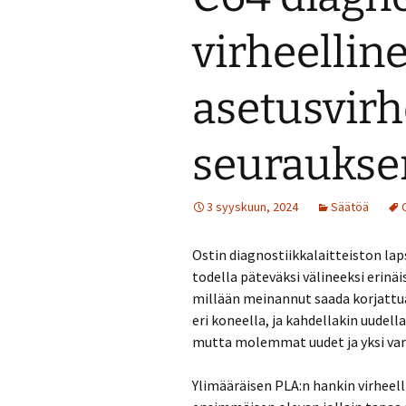
virheellin
asetusvir
seuraukse
3 syyskuun, 2024
Säätöä
Ostin diagnostiikkalaitteiston lap
todella päteväksi välineeksi erinä
millään meinannut saada korjattua.
eri koneella, ja kahdellakin uudella
mutta molemmat uudet ja yksi vanh
Ylimääräisen PLA:n hankin virheell