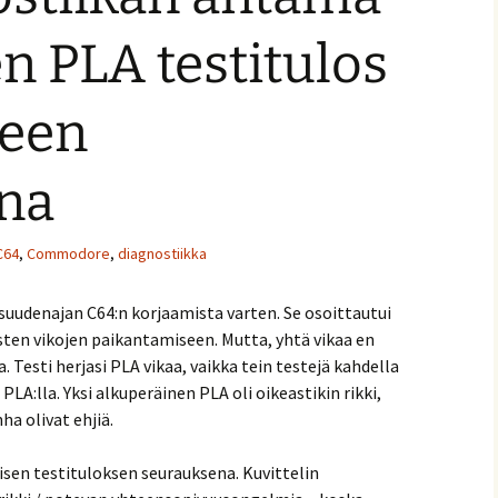
en PLA testitulos
heen
na
C64
,
Commodore
,
diagnostiikka
suudenajan C64:n korjaamista varten. Se osoittautui
isten vikojen paikantamiseen. Mutta, yhtä vikaa en
 Testi herjasi PLA vikaa, vaikka tein testejä kahdella
 PLA:lla. Yksi alkuperäinen PLA oli oikeastikin rikki,
a olivat ehjiä.
isen testituloksen seurauksena. Kuvittelin