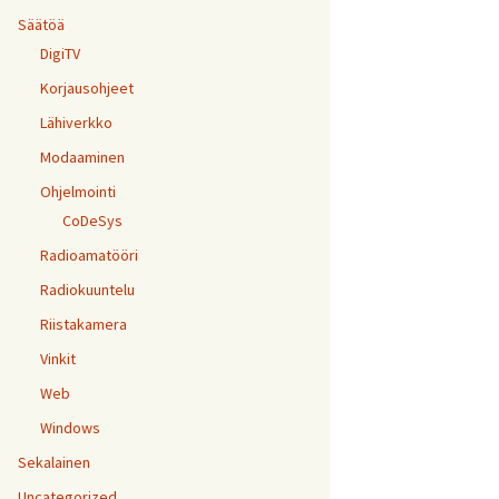
Säätöä
DigiTV
Korjausohjeet
Lähiverkko
Modaaminen
Ohjelmointi
CoDeSys
Radioamatööri
Radiokuuntelu
Riistakamera
Vinkit
Web
Windows
Sekalainen
Uncategorized