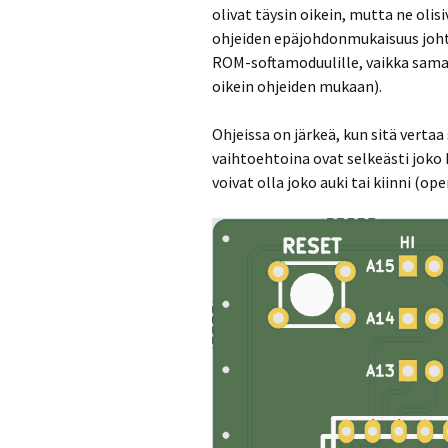
olivat täysin oikein, mutta ne oli
ohjeiden epäjohdonmukaisuus johtuu
ROM-softamoduulille, vaikka samat 
oikein ohjeiden mukaan).
Ohjeissa on järkeä, kun sitä verta
vaihtoehtoina ovat selkeästi joko 
voivat olla joko auki tai kiinni (o