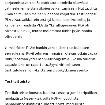
korjaamista varten. Se osoittautui todella päteväksi
välineeksi erinäisten vikojen paikantamiseen. Mutta, yhtä
vikaa en millään meinannut saada korjattua. Testi herjasi
PLA vikaa, vaikka tein testejä kahdella eri koneella, ja
kahdellakin uudella PLA:lla. Yksi alkuperäinen PLA oli
oikeastikin rikki, mutta molemmat uudet ja yksi vanha
olivat ehjiä.
Ylimääräisen PLA:n hankin virheellisen testituloksen
seurauksena. Kuvittelin ensimmäisen olevan jollain tapaa
rikki / potevan yhteensopivuusongelmia – koska tällaisia
tapauksiakin on raportoitu. Syynä virheelliseen
testitulokseen oli yksittäisen dippikytkimen asento.
Testilaitteisto
Testilaitteisto koostuu kuudesta osasta: jumpperipalikan
moduulista (vasen ylä), softa ROM-moduulista,
näppäimistö donglesta, kasettiportti moduulista,