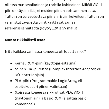
ollessa mustavalkoinen ja todella kohinainen. Mikäli VIC-II
piiri on täysin rikki, ei muiden piirien poistaminen auta.
Tällöin on turvauduttava piirien ristiin kokeiluun. Tällöin on
varmistuttava, että piirit käyttävät samaa
referenssijännitettä (löytyy 12V ja 5V mallit).
Monta rikkinäistä osaa
Mitä kaikkea vanhassa koneessa oli lopulta rikki?
Kernal ROM-piiri (käyttöjärjestelmä)
toinen CIA -piireistä (Complex Interface Adapter, eli
I/O-portti ohjain)
PLA-piiri (Programmable Logic Array, eli
osoitekooderi piirien valintaan)
(toisessa koneessa rikki olivat PLA, VIC-II
(näytönohjain) ja Basic ROM (sisältää basic
komennot))