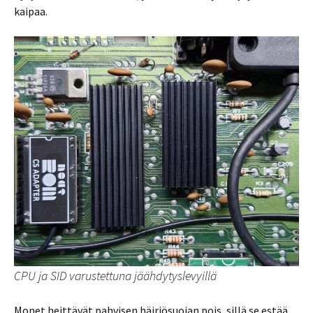
kaipaa.
CPU ja SID varustettuna jäähdytyslevyillä
Monet heittävät pahvisen häiriösuojan pois, sillä se estää