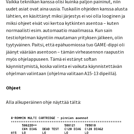
Vaikka tekniikan kanssa olisi kuinka paljon paininut, niin
uudet asiat ovat aina uusia. Tuskailin ohjeiden kanssa alusta
lähtien, en käsittänyt miksi järjestys ei voi olla looginen ja
miksi ohjeet eivät voi kertoa kytkinten asentoa – kuten
normaalisti esim. automaatio maailmassa. Kun sain
testiohjelman käyntiin muutaman yrityksen jälkeen, olin
tyytyväinen. Paitsi, että epähuomiossa tuo GAME-dippi oli
jäänyt väärään asentoon – tämän virheasennon raapustin
myös ohjelappuseen. Tämä ei estänyt softan
käynnistymistä, koska valinta ei vaikuta käynnistettävän
ohjelman valintaan (ohjelma valitaan A15-13 dipeillä).
Ohjeet
Alla alkuperäinen ohje näyttää tältä: