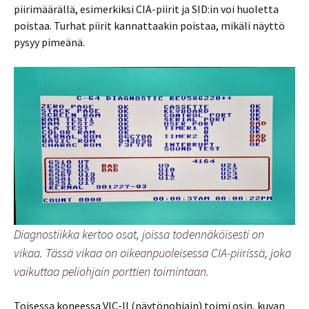
piirimäärällä, esimerkiksi CIA-piirit ja SID:in voi huoletta
poistaa. Turhat piirit kannattaakin poistaa, mikäli näyttö
pysyy pimeänä.
Diagnostiikka kertoo osat, joissa todennäköisesti on
vikaa. Tässä vikaa on oikeanpuoleisessa CIA-piirissä, joka
vaikuttaa peliohjain porttien toimintaan.
Toisessa koneessa VIC-II (näytönohjain) toimi osin, kuvan