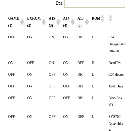
Etsi:
GAME
EXROM
A15
A14
A13
ROM
(1)
(2)
(3)
(4)
(5)
OFF
ON
ON
ON
ON
L
C64
Diaggnostics
586220++
ON
OFF
ON
ON
OFF
H
DeadTest
OFF
ON
OFF
ON
ON
L
C64 doctor
OFF
ON
OFF
OFF
OFF
L
1541 Diag
OFF
ON
OFF
OFF
ON
L
BlackBox
V3
OFF
ON
OFF
ON
OFF
L
SYS700
Assembler
&