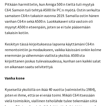
Pitkään harmittelin, kun Amiga 500:n tieltä tuli myytyä
C64. Samoin tuli tehtyä A500:lle PC:n myötä. Ostin serkulta
samaisen C64:n takaisin vuonna 2019. Samalla ostin hänen
vanhan C64:n sekä A500:n. Luokkakaveri sitä vastoin oli
myynyt A500:n eteenpäin, joten se ei tule pääsemään
takaisin kotiin.
Keskityn tässä kirjoituksessa lapsena käyttämäni C64:n
remontointiin ja modaukseen, vaikka käsissäni onkin kolme
enemmän ja vähemmän viallista yksilöä. A500:sta
kirjoittanen joskus tulevaisuudessa, kunhan sen kaikki salat
on aikanaan saatu selvitettyä.
Vanha kone
Kyseisellä yksilöllä on ikää 40 vuotta (valmistettu 1984),
joten ei ihme, että se ei enää toimi. Mikäli C64 itsessään
vielä toimisikin, viallinen teholähde tulee tekemään siitä