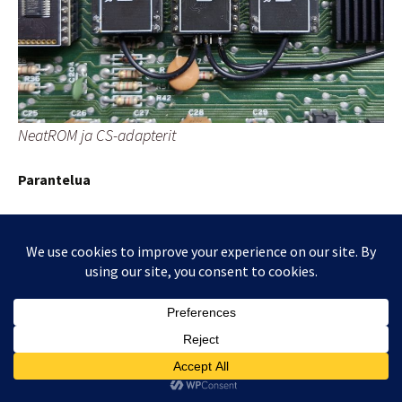
NeatROM ja CS-adapterit
Parantelua
RF-modulaattori on aikansa elänyttä tekniikkaa, jota voi
käyttää vielä sitä tukevan analogisen TV:n kanssa,
kuvanlaatu on kuitenkin mitä on. RF-modulaattori
itsessään tuottaa häiriöitä levylle, joka heikentää
kuvanlaatua. Modulaattorin poistamalla, ja korvaamalla
sen hieman
nykyaikaisemmalla S-video
lähdöllä, saa
kuvanlaatua parannettua merkittävästi. Tämä on
harrasteprojekti, joten piirilevy täytyy teetättää ja osat
hankkia itse. Tilasin osat viiteen korttiin, hinnaksi tuli noin