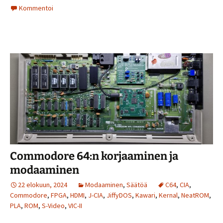
Kommentoi
Commodore 64:n korjaaminen ja
modaaminen
22 elokuun, 2024
Modaaminen
,
Säätöä
C64
,
CIA
,
Commodore
,
FPGA
,
HDMI
,
J-CIA
,
JiffyDOS
,
Kawari
,
Kernal
,
NeatROM
,
PLA
,
ROM
,
S-Video
,
VIC-II