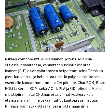
Mikään komponentti ei ole ikuinen, joten risoja osia
etsiessä ja vaihtaessa, kannattaa suosiolla asentaa IC
kannat (DIP) osien vaihtamisen helpottamiseksi. Tämä on
pieni kustannus, ja helpottaa todella paljon osien kokeilua.
Asentelin kannat molemmille CIA piireille, Char ROM, Basic
ROM ja Kernal ROM, sekä VIC-II, PLA ja SID -piireille. Koska
muistipiireihin tai CPU:hun ei tarvinnut koskea vikoja
etsiessä, ei näihin myöskään tullut kantoja asennettua.
Piirejä ei kannata yrittää lähteä irrottamaan ilman