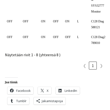
SYS32777
Monitor
OFF
OFF
ON
OFF
ON
L
C128 Diag
588121
OFF
OFF
ON
OFF
OFF
L
C128 Diag2
789010
Näytetään rivit 1 - 8 (yhteensä 8 )
❮
1
❯
Jaa tämä:
Facebook
X
LinkedIn
Tumblr
Jakamistapoja