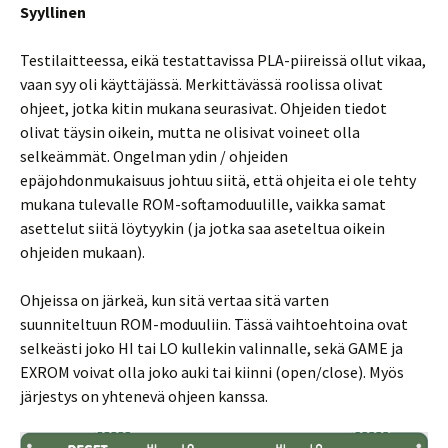
Syyllinen
Testilaitteessa, eikä testattavissa PLA-piireissä ollut vikaa,
vaan syy oli käyttäjässä. Merkittävässä roolissa olivat
ohjeet, jotka kitin mukana seurasivat. Ohjeiden tiedot
olivat täysin oikein, mutta ne olisivat voineet olla
selkeämmät. Ongelman ydin / ohjeiden
epäjohdonmukaisuus johtuu siitä, että ohjeita ei ole tehty
mukana tulevalle ROM-softamoduulille, vaikka samat
asettelut siitä löytyykin (ja jotka saa aseteltua oikein
ohjeiden mukaan).
Ohjeissa on järkeä, kun sitä vertaa sitä varten
suunniteltuun ROM-moduuliin. Tässä vaihtoehtoina ovat
selkeästi joko HI tai LO kullekin valinnalle, sekä GAME ja
EXROM voivat olla joko auki tai kiinni (open/close). Myös
järjestys on yhtenevä ohjeen kanssa.