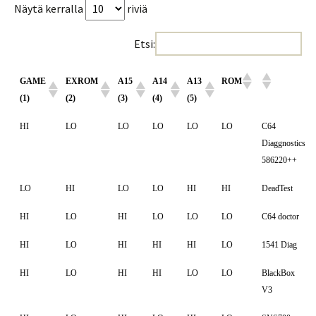
Näytä kerralla
riviä
Etsi:
GAME
EXROM
A15
A14
A13
ROM
(1)
(2)
(3)
(4)
(5)
HI
LO
LO
LO
LO
LO
C64
Diaggnostics
586220++
LO
HI
LO
LO
HI
HI
DeadTest
HI
LO
HI
LO
LO
LO
C64 doctor
HI
LO
HI
HI
HI
LO
1541 Diag
HI
LO
HI
HI
LO
LO
BlackBox
V3