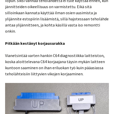
lopun. Siksi vanhaa teholähdettä ei tule käyttää ennen, kun
jännitteiden oikeellisuus on varmistettu. Eikä sitä
silloinkaan kannata käyttää ilman osien uusimista ja
ylijännite estopiirin lisäämistä, sillä hajotessaan teholähde
antaa ylijännitteen, ja kohta käsillä vasta iso remontti
onkin.
Pitkään kestänyt korjausurakka
Vianetsintää varten hankin C64 diagnostiikka laitteiston,
koska aloittelevana C64 korjaajana täysin mykän laitteen
kuntoon saaminen on ihan eriluokan työ kuin pääasiassa
teholähteisiin liittyvien vikojen korjaaminen.