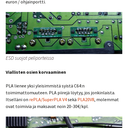
euron / ohjainportti.
ESD suojat peliporteissa
Viallisten osien korvaaminen
PLA lienee yksi yleisimmistä syistä C64:n
toimimattomuuteen. PLA piirejä löytyy, jos jonkinlaista.
Itselläni on
rePLA/SuperPLA V4
sekä
PLA20V8
, molemmat
ovat toimivia ja maksavat noin 20-30€/kpl.