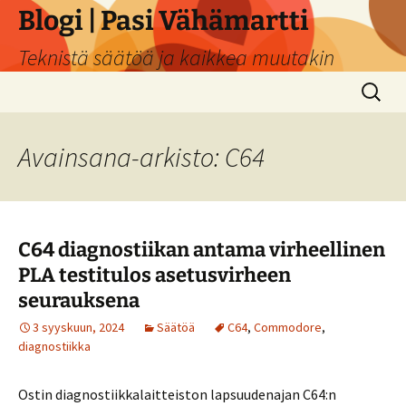
Siirry
Blogi | Pasi Vähämartti
sisältöön
Teknistä säätöä ja kaikkea muutakin
Haku:
Avainsana-arkisto: C64
C64 diagnostiikan antama virheellinen
PLA testitulos asetusvirheen
seurauksena
3 syyskuun, 2024
Säätöä
C64
,
Commodore
,
diagnostiikka
Ostin diagnostiikkalaitteiston lapsuudenajan C64:n