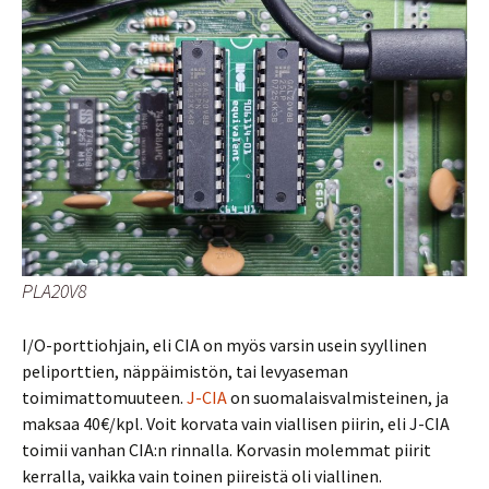
PLA20V8
I/O-porttiohjain, eli CIA on myös varsin usein syyllinen
peliporttien, näppäimistön, tai levyaseman
toimimattomuuteen.
J-CIA
on suomalaisvalmisteinen, ja
maksaa 40€/kpl. Voit korvata vain viallisen piirin, eli J-CIA
toimii vanhan CIA:n rinnalla. Korvasin molemmat piirit
kerralla, vaikka vain toinen piireistä oli viallinen.