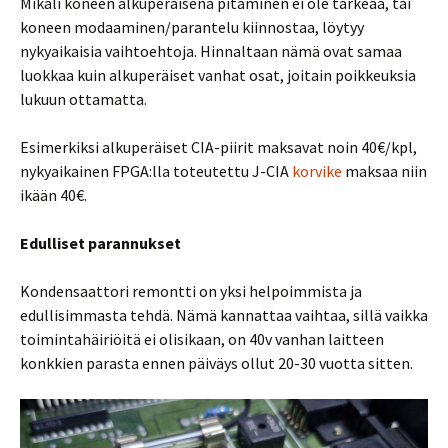
Mikäli koneen alkuperäisenä pitäminen ei ole tärkeää, tai
koneen modaaminen/parantelu kiinnostaa, löytyy
nykyaikaisia vaihtoehtoja. Hinnaltaan nämä ovat samaa
luokkaa kuin alkuperäiset vanhat osat, joitain poikkeuksia
lukuun ottamatta.
Esimerkiksi alkuperäiset CIA-piirit maksavat noin 40€/kpl,
nykyaikainen FPGA:lla toteutettu J-CIA
korvike
maksaa niin
ikään 40€.
Edulliset parannukset
Kondensaattori remontti on yksi helpoimmista ja
edullisimmasta tehdä. Nämä kannattaa vaihtaa, sillä vaikka
toimintahäiriöitä ei olisikaan, on 40v vanhan laitteen
konkkien parasta ennen päiväys ollut 20-30 vuotta sitten.