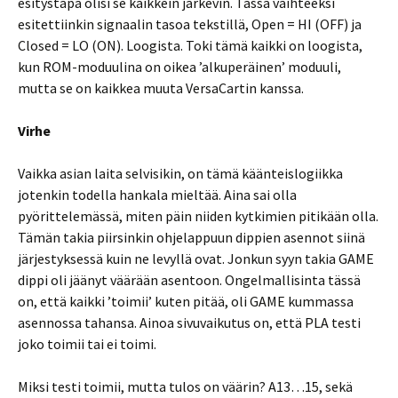
esitystapa olisi se kaikkein järkevin. Tässä vaihteeksi
esitettiinkin signaalin tasoa tekstillä, Open = HI (OFF) ja
Closed = LO (ON). Loogista. Toki tämä kaikki on loogista,
kun ROM-moduulina on oikea ’alkuperäinen’ moduuli,
mutta se on kaikkea muuta VersaCartin kanssa.
Virhe
Vaikka asian laita selvisikin, on tämä käänteislogiikka
jotenkin todella hankala mieltää. Aina sai olla
pyörittelemässä, miten päin niiden kytkimien pitikään olla.
Tämän takia piirsinkin ohjelappuun dippien asennot siinä
järjestyksessä kuin ne levyllä ovat. Jonkun syyn takia GAME
dippi oli jäänyt väärään asentoon. Ongelmallisinta tässä
on, että kaikki ’toimii’ kuten pitää, oli GAME kummassa
asennossa tahansa. Ainoa sivuvaikutus on, että PLA testi
joko toimii tai ei toimi.
Miksi testi toimii, mutta tulos on väärin? A13…15, sekä