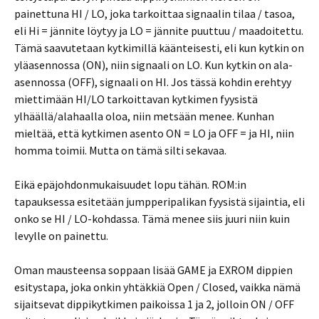
painettuna HI / LO, joka tarkoittaa signaalin tilaa / tasoa,
eli Hi = jännite löytyy ja LO = jännite puuttuu / maadoitettu.
Tämä saavutetaan kytkimillä käänteisesti, eli kun kytkin on
yläasennossa (ON), niin signaali on LO. Kun kytkin on ala-
asennossa (OFF), signaali on HI. Jos tässä kohdin erehtyy
miettimään HI/LO tarkoittavan kytkimen fyysistä
ylhäällä/alahaalla oloa, niin metsään menee. Kunhan
mieltää, että kytkimen asento ON = LO ja OFF = ja HI, niin
homma toimii. Mutta on tämä silti sekavaa.
Eikä epäjohdonmukaisuudet lopu tähän. ROM:in
tapauksessa esitetään jumpperipalikan fyysistä sijaintia, eli
onko se HI / LO-kohdassa. Tämä menee siis juuri niin kuin
levylle on painettu.
Oman mausteensa soppaan lisää GAME ja EXROM dippien
esitystapa, joka onkin yhtäkkiä Open / Closed, vaikka nämä
sijaitsevat dippikytkimen paikoissa 1 ja 2, jolloin ON / OFF