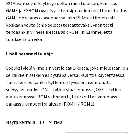
ROM valitsevat käytetyn softan muistipaikan, kun taas
GAME ja EXROM ovat fyysisten signaalien reitittämistä. Jos
GAME on väärässä asennossa, niin PLA:ta ei ilmeisesti
koskaan valita (chip select) testattavaksi, vaan testi
tehdäänkin virheellisesti BasicROM:iin. Ei ihme, että
tuloksena on vika.
Lisää paranneltu ohje
Lopuksi vielä viimeisin versio taulukosta, joka mielestäni on
se kaikkein selkein esitystapa Versa64Cart:ia käytettäessä.
Tämä kertoo kunkin kytkinten fyysisen asennon. Ja
selvyyden vuoksi: ON = kytkin yläasennossa, OFF = kytkin
ala-asennossa. ROM valinnan H/L tarkoittaa kummassa
paikassa jumpperi sijaitsee (ROMH / ROML).
Näytä kerralla
riviä