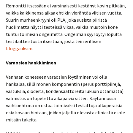
Remontti itsessään ei varsinaisesti kestänyt kovin pitkään,
vaikka kaikkinensa aikaa ehtikin vierähtää viitisen vuotta.
Suurin murheenkryyni oli PLA, joka uusista piiristä
huolimatta näytti testeissä vikaa, vaikka muutoin kone
tuntui toimivan ongelmitta. Ongelman syy löytyi lopulta
testilaitteistosta itsestään, josta tein erillisen
bloggauksen
.
Varaosien hankkiminen
Vanhaan koneeseen varaosien löytäminen voi olla
hankalaa, sillä monen komponentin (perus porttipiirejä,
vastuksia, diodeita, kondensaattoreita lukuun ottamatta)
valmistus on lopetettu aikapäiviä sitten. Käytännössä
vaihtoehtona on ostaa toimivaksi testattuja alkuperäisiä
osia kovaan hintaan, joiden jäljellä olevasta eliniästä ei ole
mitään takeita.