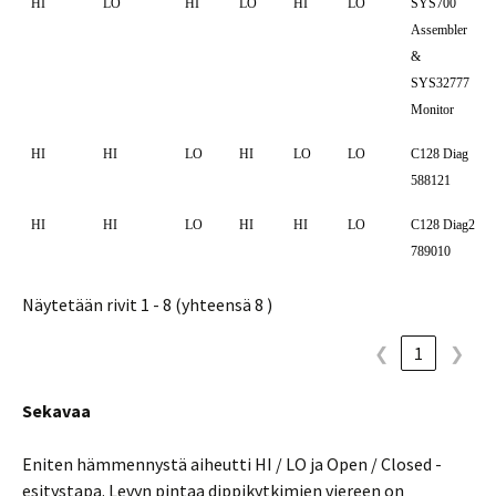
HI
LO
HI
LO
HI
LO
SYS700
Assembler
&
SYS32777
Monitor
HI
HI
LO
HI
LO
LO
C128 Diag
588121
HI
HI
LO
HI
HI
LO
C128 Diag2
789010
Näytetään rivit 1 - 8 (yhteensä 8 )
❮
1
❯
Sekavaa
Eniten hämmennystä aiheutti HI / LO ja Open / Closed -
esitystapa. Levyn pintaa dippikytkimien viereen on