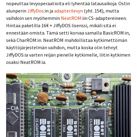
nopeuttaa levyoperaatioita eli lyhentää latausaikoja. Ostin
alunperin
JiffyDos
:in ja
adapterilevyn
(yht. 15€), mutta
vaihdoin sen myöhemmin
NeatROM
:iin CS-adaptereineen.
Hintaa paketilla 16€ + JiffyDOS lisenssi, mikäli sitä ei
ennestään omista. Tämä setti korvaa samalla BasicROM:in,
sekä CharROM:in. NeatROM mahdollistaa kytkimettömän
käyttöjärjestelmän vaihdon, mutta koska olin tehnyt
JiffyDOS:ia varten reijän pienelle kytkimelle, liitin kytkimen
osaksi NeatROM:ia.