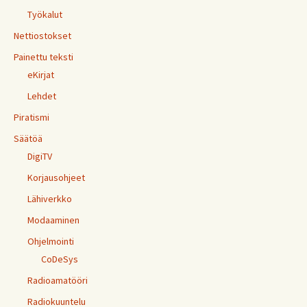
Työkalut
Nettiostokset
Painettu teksti
eKirjat
Lehdet
Piratismi
Säätöä
DigiTV
Korjausohjeet
Lähiverkko
Modaaminen
Ohjelmointi
CoDeSys
Radioamatööri
Radiokuuntelu