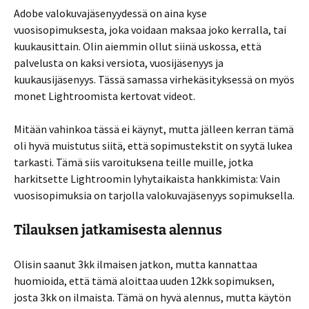
Adobe valokuvajäsenyydessä on aina kyse
vuosisopimuksesta, joka voidaan maksaa joko kerralla, tai
kuukausittain. Olin aiemmin ollut siinä uskossa, että
palvelusta on kaksi versiota, vuosijäsenyys ja
kuukausijäsenyys. Tässä samassa virhekäsityksessä on myös
monet Lightroomista kertovat videot.
Mitään vahinkoa tässä ei käynyt, mutta jälleen kerran tämä
oli hyvä muistutus siitä, että sopimustekstit on syytä lukea
tarkasti. Tämä siis varoituksena teille muille, jotka
harkitsette Lightroomin lyhytaikaista hankkimista: Vain
vuosisopimuksia on tarjolla valokuvajäsenyys sopimuksella.
Tilauksen jatkamisesta alennus
Olisin saanut 3kk ilmaisen jatkon, mutta kannattaa
huomioida, että tämä aloittaa uuden 12kk sopimuksen,
josta 3kk on ilmaista. Tämä on hyvä alennus, mutta käytön