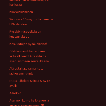
hankalaa
Kuorolaulaminen
Windows 3D-näyttötila pimensi
HDMI-lähdön
Pysäköintisovelluksen
kustannukset
Keskustojen pysäköinnistä
C64 diagnostiikan antama
virheellinen PLA testitulos
asetusvirheen seurauksena
Älä osta halpaa marketti
jauhesammutinta
RGBs -lähtö NES:iin NESRGB:n
avulla
A-Rokko
Asunnon kunto heikkenee ja
vuokrat vain nousevat?!?