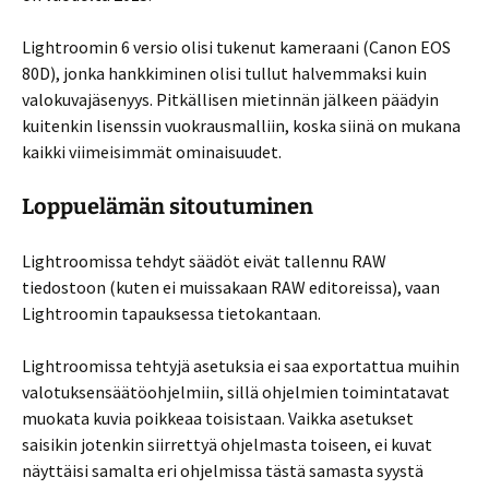
Lightroomin 6 versio olisi tukenut kameraani (Canon EOS
80D), jonka hankkiminen olisi tullut halvemmaksi kuin
valokuvajäsenyys. Pitkällisen mietinnän jälkeen päädyin
kuitenkin lisenssin vuokrausmalliin, koska siinä on mukana
kaikki viimeisimmät ominaisuudet.
Loppuelämän sitoutuminen
Lightroomissa tehdyt säädöt eivät tallennu RAW
tiedostoon (kuten ei muissakaan RAW editoreissa), vaan
Lightroomin tapauksessa tietokantaan.
Lightroomissa tehtyjä asetuksia ei saa exportattua muihin
valotuksensäätöohjelmiin, sillä ohjelmien toimintatavat
muokata kuvia poikkeaa toisistaan. Vaikka asetukset
saisikin jotenkin siirrettyä ohjelmasta toiseen, ei kuvat
näyttäisi samalta eri ohjelmissa tästä samasta syystä