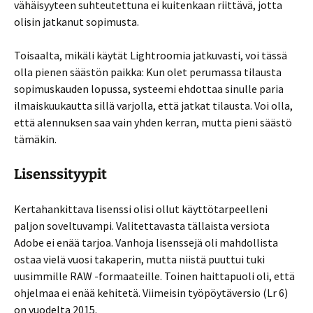
vähäisyyteen suhteutettuna ei kuitenkaan riittävä, jotta
olisin jatkanut sopimusta.
Toisaalta, mikäli käytät Lightroomia jatkuvasti, voi tässä
olla pienen säästön paikka: Kun olet perumassa tilausta
sopimuskauden lopussa, systeemi ehdottaa sinulle paria
ilmaiskuukautta sillä varjolla, että jatkat tilausta. Voi olla,
että alennuksen saa vain yhden kerran, mutta pieni säästö
tämäkin.
Lisenssityypit
Kertahankittava lisenssi olisi ollut käyttötarpeelleni
paljon soveltuvampi. Valitettavasta tällaista versiota
Adobe ei enää tarjoa. Vanhoja lisenssejä oli mahdollista
ostaa vielä vuosi takaperin, mutta niistä puuttui tuki
uusimmille RAW -formaateille. Toinen haittapuoli oli, että
ohjelmaa ei enää kehitetä. Viimeisin työpöytäversio (Lr 6)
on vuodelta 2015.