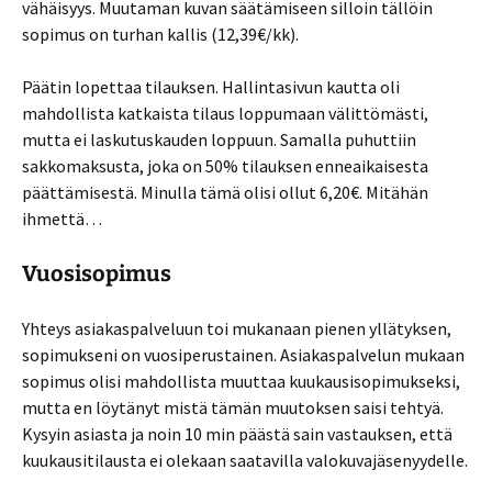
vähäisyys. Muutaman kuvan säätämiseen silloin tällöin
sopimus on turhan kallis (12,39€/kk).
Päätin lopettaa tilauksen. Hallintasivun kautta oli
mahdollista katkaista tilaus loppumaan välittömästi,
mutta ei laskutuskauden loppuun. Samalla puhuttiin
sakkomaksusta, joka on 50% tilauksen enneaikaisesta
päättämisestä. Minulla tämä olisi ollut 6,20€. Mitähän
ihmettä…
Vuosisopimus
Yhteys asiakaspalveluun toi mukanaan pienen yllätyksen,
sopimukseni on vuosiperustainen. Asiakaspalvelun mukaan
sopimus olisi mahdollista muuttaa kuukausisopimukseksi,
mutta en löytänyt mistä tämän muutoksen saisi tehtyä.
Kysyin asiasta ja noin 10 min päästä sain vastauksen, että
kuukausitilausta ei olekaan saatavilla valokuvajäsenyydelle.