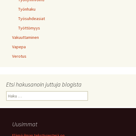
Työnhaku
Työsuhdeasiat
Työttömyys
Vakuuttaminen
Vapepa
Verotus
Etsi hakusanoin juttuja blogista
Haku:
Uusimmat
Elämä ilman tekstiviestejä on