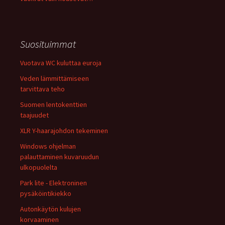
Suosituimmat
Vuotava WC kuluttaa euroja
Veden lämmittämiseen
tarvittava teho
Suomen lentokenttien
taajuudet
XLR Y-haarajohdon tekeminen
Windows ohjelman
palauttaminen kuvaruudun
ulkopuolelta
Park lite - Elektroninen
pysäköintikiekko
Autonkäytön kulujen
korvaaminen