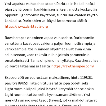
Yksi vapaista vaihtoehdoista on Darktable. Kokeilin tätä
pian Lightroomin hankkimisen jälkeen, mutta koska olin
oppinut Lightroomin käyttöön, tuntui Darktablen käyttö
kankealta. Darktablen voi käydä lataamassa täältä:
https://www.darktable.org
Rawtherapee on toinen vapaa vaihtoehto. Darkroomiin
verrattuna kuvat ovat vakiona paljon luonnollisempia ja
värikkäämpiä, tosin sanoen ohjelmat eivät avaa kuvia
sellaisenaan, vaan tekevät niihin joitain parannuksia
omatoimisesti. Tämä oli pienoinen yllätys. Rawtherapheen
voi käydä lataamassa täältä:
https://rawtherapee.com/
Exposure X5 on vuorostaan maksullinen, hinta 119US$,
päivitys 89US$. Tätä on tituleerattu jopa todelliseksi
Lightroomin kilpailijaksi. Käyttöliittymältään se onkin
Lightroomiin tottuneelle hyvin samannäköinen. Yksi
merkittävin ero ovat tasot (layers), jotka mahdollistavat
kuvien säädön ihan toisella tavalla. Exposure X5