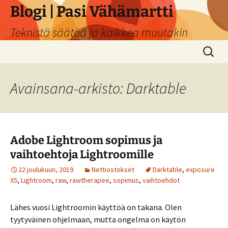
Siirry
Blogi | Pasi Vähämartti
sisältöön
Teknistä säätöä ja kaikkea muutakin
Haku:
Avainsana-arkisto: Darktable
Adobe Lightroom sopimus ja
vaihtoehtoja Lightroomille
22 joulukuun, 2019
Nettiostokset
Darktable
,
exposure
X5
,
Lightroom
,
raw
,
rawtherapee
,
sopimus
,
vaihtoehdot
Lähes vuosi Lightroomin käyttöä on takana. Olen
tyytyväinen ohjelmaan, mutta ongelma on käytön