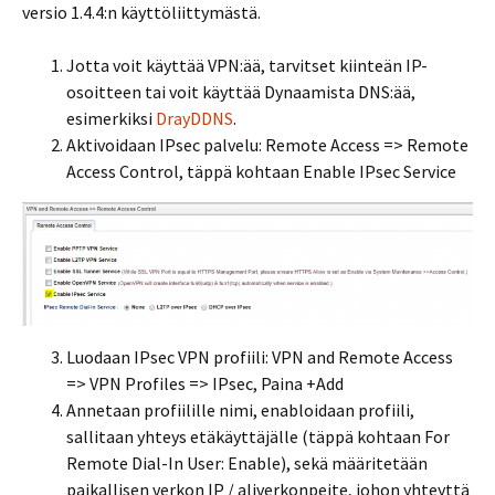
versio 1.4.4:n käyttöliittymästä.
Jotta voit käyttää VPN:ää, tarvitset kiinteän IP-
osoitteen tai voit käyttää Dynaamista DNS:ää,
esimerkiksi
DrayDDNS
.
Aktivoidaan IPsec palvelu: Remote Access => Remote
Access Control, täppä kohtaan Enable IPsec Service
Luodaan IPsec VPN profiili: VPN and Remote Access
=> VPN Profiles => IPsec, Paina +Add
Annetaan profiilille nimi, enabloidaan profiili,
sallitaan yhteys etäkäyttäjälle (täppä kohtaan For
Remote Dial-In User: Enable), sekä määritetään
paikallisen verkon IP / aliverkonpeite, johon yhteyttä