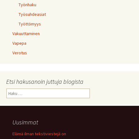
Työnhaku
Työsuhdeasiat
Työttömyys
Vakuuttaminen
Vapepa
Verotus
Etsi hakusanoin juttuja blogista
Haku:
Uusimmat
Elämä ilman tekstiviestejä on