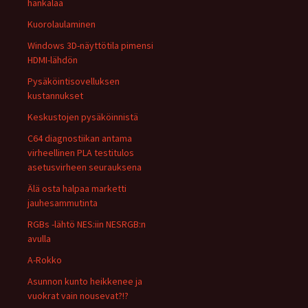
hankalaa
Kuorolaulaminen
Windows 3D-näyttötila pimensi
HDMI-lähdön
Pysäköintisovelluksen
kustannukset
Keskustojen pysäköinnistä
C64 diagnostiikan antama
virheellinen PLA testitulos
asetusvirheen seurauksena
Älä osta halpaa marketti
jauhesammutinta
RGBs -lähtö NES:iin NESRGB:n
avulla
A-Rokko
Asunnon kunto heikkenee ja
vuokrat vain nousevat?!?