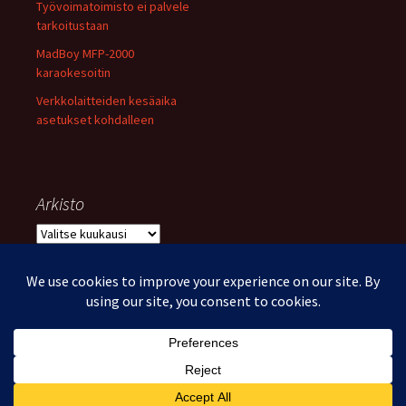
Työvoimatoimisto ei palvele
tarkoitustaan
MadBoy MFP-2000
karaokesoitin
Verkkolaitteiden kesäaika
asetukset kohdalleen
Arkisto
Arkisto
Voimanlähteenä WordPress