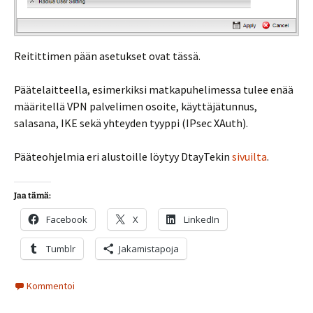
Reitittimen pään asetukset ovat tässä.
Päätelaitteella, esimerkiksi matkapuhelimessa tulee enää
määritellä VPN palvelimen osoite, käyttäjätunnus,
salasana, IKE sekä yhteyden tyyppi (IPsec XAuth).
Pääteohjelmia eri alustoille löytyy DtayTekin
sivuilta
.
Jaa tämä:
Facebook
X
LinkedIn
Tumblr
Jakamistapoja
Kommentoi