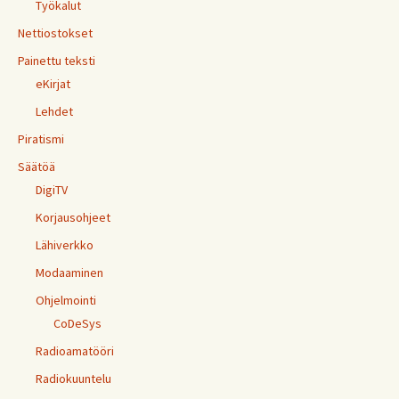
Työkalut
Nettiostokset
Painettu teksti
eKirjat
Lehdet
Piratismi
Säätöä
DigiTV
Korjausohjeet
Lähiverkko
Modaaminen
Ohjelmointi
CoDeSys
Radioamatööri
Radiokuuntelu