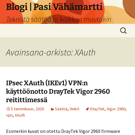
Siirry
Blogi | Pasi Vähämartti
sisältöön
Teknistä säätöä ja kaikkea muutakin
Haku:
Avainsana-arkisto: XAuth
IPsec XAuth (IKEv1) VPN:n
käyttöönotto DrayTek Vigor 2960
reitittimessä
5 tammikuun, 2020
Säätöä
,
Vinkit
DtayTek
,
Vigor 2960
,
vpn
,
XAuth
Esimerkin kuvat on otettu DrayTek Vigor 2960 firmware