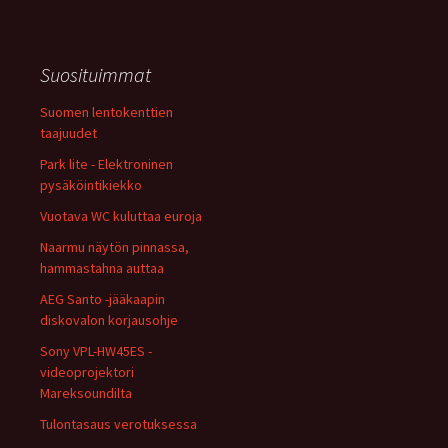
Suosituimmat
Suomen lentokenttien
taajuudet
Park lite - Elektroninen
pysäköintikiekko
Vuotava WC kuluttaa euroja
Naarmu näytön pinnassa,
hammastahna auttaa
AEG Santo -jääkaapin
diskovalon korjausohje
Sony VPL-HW45ES -
videoprojektori
Mareksoundilta
Tulontasaus verotuksessa