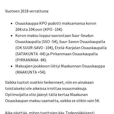
Vuoteen 2018 verrattuna:
Osuuskauppa KPO pudotti maksamansa koron
20€:sta 10€:oon (KPO -10€).
Koron maksu loppui vuorostaan Suur-Seudun
Osuuskaupalla (SSO -5€), Suur-Savon Osuuskaupalla
(OK SUUR-SAVO -10€), Etelä-Karjalan Osuuskaupalla
(SATAKUNTA -6€) ja Pirkanmaan Osuuskaupalla
(PIRKANMAA -8€).
Maksajien joukkoon liittyi Maakunnan Osuuskauppa
(MAAKUNTA +5€).
Vaikka tuotot ovatkin heikenneet, niin en ainakaan
toistaiseksi ole aikeissa irrottaa osuusmaksuja.
Optimoijalta olisi jäänyt tällä kertaa Maakunan
Osuuskaupan maksu saamatta, vaikka se olikin vain 5€.
Aika näyttää, miten tuottojen käy. Todennäköisesti