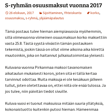
S-ryhmän osuusmaksut vuonna 2017
26 elokuun, 2017
Sijoittaminen
,
Yhteiskunta
korko
,
osuusmaksu
,
s-ryhmä
,
ylijäämäpalautus
Tämä postaus tulee hieman aiempiavuosia myöhemmin,
sillä viimevuonna viimeinen osuusmaksun korko maksettiin
vasta 25.8. Tästä syystä viivästin tämän postauksen
tekemistä, joskin tässä on ollut viime aikoina aika kiirettä
muutoinkin, joka on haitannut julkaisutoimintaa yleisesti.
Kuluvana vuonna Pirkanmaa maksoi tavanomaisen
aikataulun mukaisesti koron, joten sitä ei tällä kertaa
tarvinnut odottaa. Muita maksuja ei ole kesäkuun jälkeen
tullut, joten oletettavaa on, ettei niitä ole enää tulossa. Ja
jos tulee, niin päivitän tiedot sivuille.
Kuluva vuosi ei tuonut maksuissa mitään suuria yllätyksiä,
kokonaistuotto kuitenkin putosi hieman. Hämeenmaa