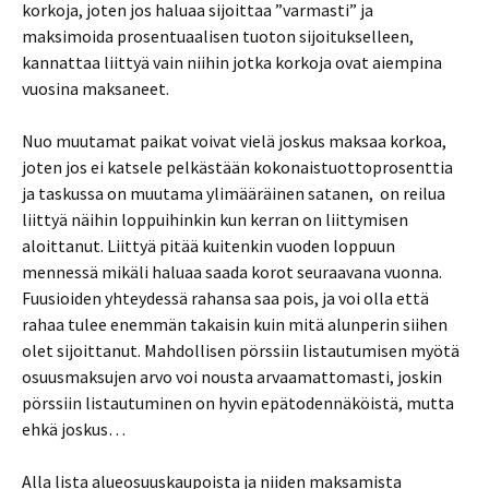
korkoja, joten jos haluaa sijoittaa ”varmasti” ja
maksimoida prosentuaalisen tuoton sijoitukselleen,
kannattaa liittyä vain niihin jotka korkoja ovat aiempina
vuosina maksaneet.
Nuo muutamat paikat voivat vielä joskus maksaa korkoa,
joten jos ei katsele pelkästään kokonaistuottoprosenttia
ja taskussa on muutama ylimääräinen satanen, on reilua
liittyä näihin loppuihinkin kun kerran on liittymisen
aloittanut. Liittyä pitää kuitenkin vuoden loppuun
mennessä mikäli haluaa saada korot seuraavana vuonna.
Fuusioiden yhteydessä rahansa saa pois, ja voi olla että
rahaa tulee enemmän takaisin kuin mitä alunperin siihen
olet sijoittanut. Mahdollisen pörssiin listautumisen myötä
osuusmaksujen arvo voi nousta arvaamattomasti, joskin
pörssiin listautuminen on hyvin epätodennäköistä, mutta
ehkä joskus…
Alla lista alueosuuskaupoista ja niiden maksamista