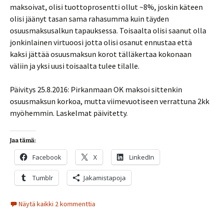
maksoivat, olisi tuottoprosentti ollut ~8%, joskin käteen
olisi jäänyt tasan sama rahasumma kuin täyden
osuusmaksusalkun tapauksessa. Toisaalta olisi saanut olla
jonkinlainen virtuoosi jotta olisi osanut ennustaa että
kaksi jättää osuusmaksun korot tälläkertaa kokonaan
väliin ja yksi uusi toisaalta tulee tilalle.
Päivitys 25.8.2016: Pirkanmaan OK maksoi sittenkin
osuusmaksun korkoa, mutta viimevuotiseen verrattuna 2kk
myöhemmin. Laskelmat päivitetty.
Jaa tämä:
Facebook
X
LinkedIn
Tumblr
Jakamistapoja
Näytä kaikki 2 kommenttia