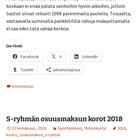
koskaan ei enää palata vanhoihin hyviin aikoihin, jolloin
tuotot olivat reilusti 100€ paremmalla puolella. Toisaalta,
vastaavalla summalla pankkitilillä rahoja makuuttamalla
ei saa edes tätä vähää korkoa.
Jaa tämä:
Facebook
X
LinkedIn
Tumblr
Jakamistapoja
Kommentoi
S-ryhmän osuusmaksun korot 2018
10 heinäkuun, 2018
Sijoittaminen
,
Yhteiskunta
2018
,
korko
,
osuusmaksu
,
s-ryhmä