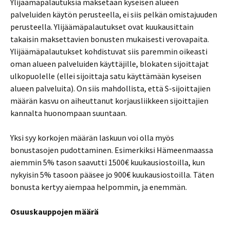
Ylijäämäpalautuksia maksetaan kyseisen alueen
palveluiden käytön perusteella, ei siis pelkän omistajuuden
perusteella. Ylijäämäpalautukset ovat kuukausittain
takaisin maksettavien bonusten mukaisesti verovapaita.
Ylijäämäpalautukset kohdistuvat siis paremmin oikeasti
oman alueen palveluiden käyttäjille, blokaten sijoittajat
ulkopuolelle (ellei sijoittaja satu käyttämään kyseisen
alueen palveluita). On siis mahdollista, että S-sijoittajien
määrän kasvu on aiheuttanut korjausliikkeen sijoittajien
kannalta huonompaan suuntaan.
Yksi syy korkojen määrän laskuun voi olla myös
bonustasojen pudottaminen. Esimerkiksi Hämeenmaassa
aiemmin 5% tason saavutti 1500€ kuukausiostoilla, kun
nykyisin 5% tasoon pääsee jo 900€ kuukausiostoilla. Täten
bonusta kertyy aiempaa helpommin, ja enemmän.
Osuuskauppojen määrä