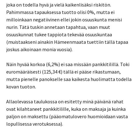
joka on todella hyvä ja vielä kaikenlisäksi riskitön.
Pahimmassa tapauksessa tuotto olisi 0%, mutta ei
milloinkaan negatiivinen ellei jokin osuuskunta menisi
nurin. Tätä tuskin annetaan tapahtua, vaan muut
osuuskunnat tukee tappiota tekevää osuuskuntaa
(muistaakseni ainakin Hämeenmaata tuettiin tällä tapaa
joskus aikoinaan monia vuosia).
Näin hyvää korkoa (6,2%) ei saa missään pankkitilillä. Toki
euromääräisesti (125,34 €) tällä ei pääse rikastumaan,
mutta pienelle panokselle saa kaikesta huolimatta todella
kovan tuoton.
Allaolevassa taulukossa on esitetty minä päivänä rahat
ovat kilahtaneet pankkitilille, kuka on maksaja ja kuinka
paljon on maksettu (pääomatulovero huomioidaan vasta
lopullisessa verotuksessa).