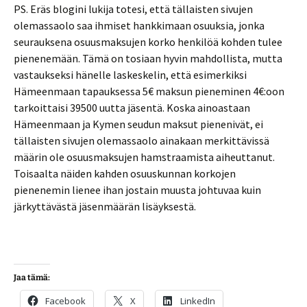
PS. Eräs blogini lukija totesi, että tällaisten sivujen
olemassaolo saa ihmiset hankkimaan osuuksia, jonka
seurauksena osuusmaksujen korko henkilöä kohden tulee
pienenemään. Tämä on tosiaan hyvin mahdollista, mutta
vastaukseksi hänelle laskeskelin, että esimerkiksi
Hämeenmaan tapauksessa 5€ maksun pieneminen 4€:oon
tarkoittaisi 39500 uutta jäsentä. Koska ainoastaan
Hämeenmaan ja Kymen seudun maksut pienenivät, ei
tällaisten sivujen olemassaolo ainakaan merkittävissä
määrin ole osuusmaksujen hamstraamista aiheuttanut.
Toisaalta näiden kahden osuuskunnan korkojen
pienenemin lienee ihan jostain muusta johtuvaa kuin
järkyttävästä jäsenmäärän lisäyksestä.
Jaa tämä:
Facebook
X
LinkedIn