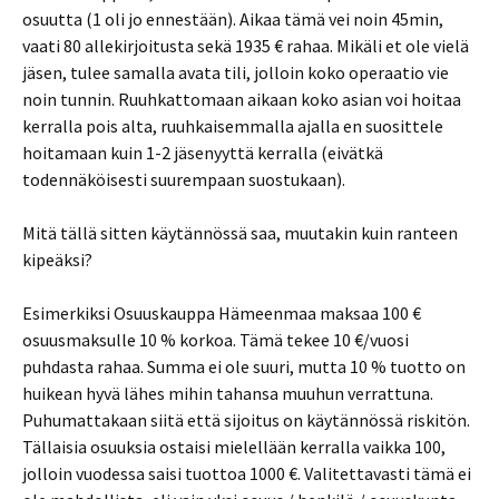
osuutta (1 oli jo ennestään). Aikaa tämä vei noin 45min,
vaati 80 allekirjoitusta sekä 1935 € rahaa. Mikäli et ole vielä
jäsen, tulee samalla avata tili, jolloin koko operaatio vie
noin tunnin. Ruuhkattomaan aikaan koko asian voi hoitaa
kerralla pois alta, ruuhkaisemmalla ajalla en suosittele
hoitamaan kuin 1-2 jäsenyyttä kerralla (eivätkä
todennäköisesti suurempaan suostukaan).
Mitä tällä sitten käytännössä saa, muutakin kuin ranteen
kipeäksi?
Esimerkiksi Osuuskauppa Hämeenmaa maksaa 100 €
osuusmaksulle 10 % korkoa. Tämä tekee 10 €/vuosi
puhdasta rahaa. Summa ei ole suuri, mutta 10 % tuotto on
huikean hyvä lähes mihin tahansa muuhun verrattuna.
Puhumattakaan siitä että sijoitus on käytännössä riskitön.
Tällaisia osuuksia ostaisi mielellään kerralla vaikka 100,
jolloin vuodessa saisi tuottoa 1000 €. Valitettavasti tämä ei