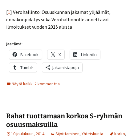
[
1
] Verohallinto: Osuuskunnan jakamat ylijäämät,
ennakonpidätys sekä Verohallinnolle annettavat
ilmoitukset vuoden 2015 alusta
Jaa tämä:
Facebook
X
LinkedIn
Tumblr
Jakamistapoja
Näytä kaikki 2 kommenttia
Rahat tuottamaan korkoa S-ryhmän
osuusmaksuilla
10 joulukuun, 2014
Sijoittaminen
,
Yhteiskunta
korko
,