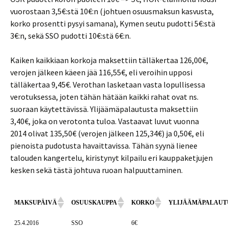
vuorostaan 3,5€:stä 10€:n (johtuen osuusmaksun kasvusta,
korko prosentti pysyi samana), Kymen seutu pudotti 5€:stä
3€:n, sekä SSO pudotti 10€:stä 6€:n.
Kaiken kaikkiaan korkoja maksettiin tälläkertaa 126,00€,
verojen jälkeen käeen jää 116,55€, eli veroihin upposi
tälläkertaa 9,45€. Verothan lasketaan vasta lopullisessa
verotuksessa, joten tähän hätään kaikki rahat ovat ns.
suoraan käytettävissä. Ylijäämäpalautusta maksettiin
3,40€, joka on verotonta tuloa. Vastaavat luvut vuonna
2014 olivat 135,50€ (verojen jälkeen 125,34€) ja 0,50€, eli
pienoista pudotusta havaittavissa. Tähän syynä lienee
talouden kangertelu, kiristynyt kilpailu eri kauppaketjujen
kesken sekä tästä johtuva ruoan halpuuttaminen.
MAKSUPÄIVÄ
OSUUSKAUPPA
KORKO
YLIJÄÄMÄPALAUT
25.4.2016
SSO
6€