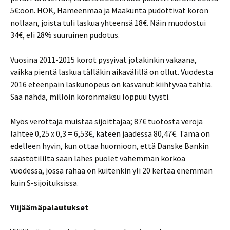
5€:oon. HOK, Hämeenmaa ja Maakunta pudottivat koron
nollaan, joista tuli laskua yhteensä 18€. Näin muodostui
34€, eli 28% suuruinen pudotus.
Vuosina 2011-2015 korot pysyivät jotakinkin vakaana,
vaikka pientä laskua tälläkin aikavälillä on ollut. Vuodesta
2016 eteenpäin laskunopeus on kasvanut kiihtyvää tahtia.
Saa nähdä, milloin koronmaksu loppuu tyysti.
Myös verottaja muistaa sijoittajaa; 87€ tuotosta veroja
lähtee 0,25 x 0,3 = 6,53€, käteen jäädessä 80,47€. Tämä on
edelleen hyvin, kun ottaa huomioon, että Danske Bankin
säästötililtä saan lähes puolet vähemmän korkoa
vuodessa, jossa rahaa on kuitenkin yli 20 kertaa enemmän
kuin S-sijoituksissa.
Ylijäämäpalautukset