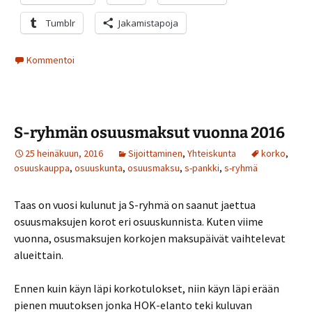
Tumblr
Jakamistapoja
Kommentoi
S-ryhmän osuusmaksut vuonna 2016
25 heinäkuun, 2016
Sijoittaminen
,
Yhteiskunta
korko
,
osuuskauppa
,
osuuskunta
,
osuusmaksu
,
s-pankki
,
s-ryhmä
Taas on vuosi kulunut ja S-ryhmä on saanut jaettua
osuusmaksujen korot eri osuuskunnista. Kuten viime
vuonna, osusmaksujen korkojen maksupäivät vaihtelevat
alueittain.
Ennen kuin käyn läpi korkotulokset, niin käyn läpi erään
pienen muutoksen jonka HOK-elanto teki kuluvan