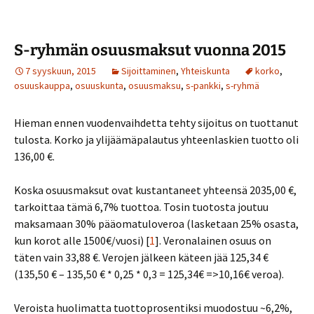
S-ryhmän osuusmaksut vuonna 2015
7 syyskuun, 2015
Sijoittaminen
,
Yhteiskunta
korko
,
osuuskauppa
,
osuuskunta
,
osuusmaksu
,
s-pankki
,
s-ryhmä
Hieman ennen vuodenvaihdetta tehty sijoitus on tuottanut
tulosta. Korko ja ylijäämäpalautus yhteenlaskien tuotto oli
136,00 €.
Koska osuusmaksut ovat kustantaneet yhteensä 2035,00 €,
tarkoittaa tämä 6,7% tuottoa. Tosin tuotosta joutuu
maksamaan 30% pääomatuloveroa (lasketaan 25% osasta,
kun korot alle 1500€/vuosi) [
1
]. Veronalainen osuus on
täten vain 33,88 €. Verojen jälkeen käteen jää 125,34 €
(135,50 € – 135,50 € * 0,25 * 0,3 = 125,34€ =>10,16€ veroa).
Veroista huolimatta tuottoprosentiksi muodostuu ~6,2%,