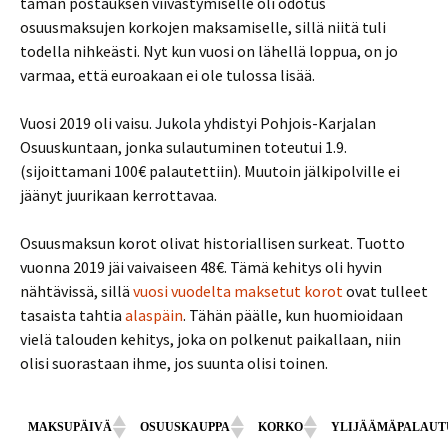
tämän postauksen viivästymiselle oli odotus
osuusmaksujen korkojen maksamiselle, sillä niitä tuli
todella nihkeästi. Nyt kun vuosi on lähellä loppua, on jo
varmaa, että euroakaan ei ole tulossa lisää.
Vuosi 2019 oli vaisu. Jukola yhdistyi Pohjois-Karjalan
Osuuskuntaan, jonka sulautuminen toteutui 1.9.
(sijoittamani 100€ palautettiin). Muutoin jälkipolville ei
jäänyt juurikaan kerrottavaa.
Osuusmaksun korot olivat historiallisen surkeat. Tuotto
vuonna 2019 jäi vaivaiseen 48€. Tämä kehitys oli hyvin
nähtävissä, sillä
vuosi
vuodelta
maksetut
korot
ovat tulleet
tasaista tahtia
alaspäin
. Tähän päälle, kun huomioidaan
vielä talouden kehitys, joka on polkenut paikallaan, niin
olisi suorastaan ihme, jos suunta olisi toinen.
MAKSUPÄIVÄ
OSUUSKAUPPA
KORKO
YLIJÄÄMÄPALAUT