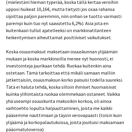
(mielestäni hieman typerää, koska tällä kertaa veroihin
upposi huikeat 10,16€, mutta tietysti jos osaa rahansa
sijoittaa paljon paremmin, niin onhan se tuotto varmasti
parempi kuin tuo nyt saavutettu 6,2%). Asia jota en
kuitenkaan tullut ajatelleeksi on markkinatilanteen
heikentymisen aiheuttamat positiiviset vaikutukset.
Koska osuusmaksut maksetaan osuuskunnan ylijäämän
mukaan ja koska markkinoilla menee nyt huonosti, ei
investointeja juurikaan tehdä. Ruokaa kuitenkin aina
ostetaan. Tämä tarkoittaa että mikäli samaan malliin
jatkettaisiin, osuusmaksun korko paisuisi todella suureksi.
Tätä ei haluta tehdä, koska silloin ihmiset huomaisivat
kuinka ylihintaista ruokaa olemmekaan ostaneet. Vaikka
yhä useampi osuuskunta maksoikin korkoa, oli ainoa
vaihtoehto lopulta halpuuttaminen, joista me kaikki
pääsemme nauttimaan ja täysin verovapaasti (toisin kuin
ylijäämä ja korkopalautuksissa, joista jouituisi maksamaan
pääomatuloveroa).