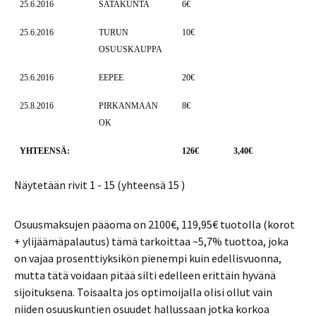
25.6.2016
SATAKUNTA
6€
25.6.2016
TURUN
10€
OSUUSKAUPPA
25.6.2016
EEPEE
20€
25.8.2016
PIRKANMAAN
8€
OK
YHTEENSÄ:
126€
3,40€
Näytetään rivit 1 - 15 (yhteensä 15 )
Osuusmaksujen pääoma on 2100€, 119,95€ tuotolla (korot
+ ylijäämäpalautus) tämä tarkoittaa ~5,7% tuottoa, joka
on vajaa prosenttiyksikön pienempi kuin edellisvuonna,
mutta tätä voidaan pitää silti edelleen erittäin hyvänä
sijoituksena. Toisaalta jos optimoijalla olisi ollut vain
niiden osuuskuntien osuudet hallussaan jotka korkoa