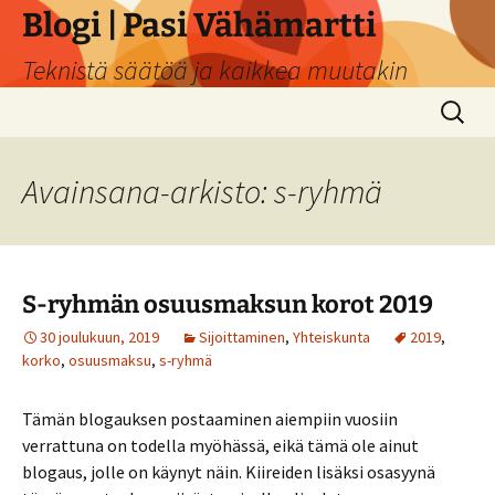
Siirry
Blogi | Pasi Vähämartti
sisältöön
Teknistä säätöä ja kaikkea muutakin
Haku:
Avainsana-arkisto: s-ryhmä
S-ryhmän osuusmaksun korot 2019
30 joulukuun, 2019
Sijoittaminen
,
Yhteiskunta
2019
,
korko
,
osuusmaksu
,
s-ryhmä
Tämän blogauksen postaaminen aiempiin vuosiin
verrattuna on todella myöhässä, eikä tämä ole ainut
blogaus, jolle on käynyt näin. Kiireiden lisäksi osasyynä