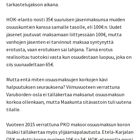
tarkastelujakson aikana.
HOK-elanto nosti 35€ suuruisen jäsenmaksunsa muiden
osuuskuntien kanssa samalle tasolle, eli 100€:n. Uudet
jäsenet joutuvat maksamaan liittyessään 100€, mutta
vanhojen jäsenten ei tarvinnut maksaa syntynyttä
erotusta, vaan erotuksen sai lahjana. Tämä erotus
realisoituu tuotoksi vasta kun osuudestaan luopuu, joka on
siis suuruudeltaan 65€.
Mutta entä miten osuusmaksujen korkojen kävi
halpuutuksen seurauksena? Viimuvuoteen verrattuna
Varuborden-osla ei tälläkertaa maksanut osuusmaksun
korkoa ollenkaan, mutta Maakunta sitävastoin tuli uutena
tilalle.
Vuoteen 2015 verrattuna PKO maksoi osuusmaksun koron
lisäksi tälläkertaa myös ylijäämäpalautusta. Etelä-Karjalan
OSK pudotti koron puoleen 10€ => 5€, HOK-elannolla nousi