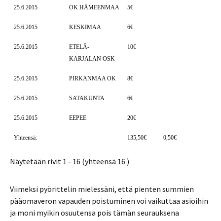
25.6.2015
OK HÄMEENMAA
5€
25.6.2015
KESKIMAA
6€
25.6.2015
ETELÄ-
10€
KARJALAN OSK
25.6.2015
PIRKANMAA OK
8€
25.6.2015
SATAKUNTA
6€
25.6.2015
EEPEE
20€
Yhteensä:
135,50€
0,50€
Näytetään rivit 1 - 16 (yhteensä 16 )
Viimeksi pyörittelin mielessäni, että pienten summien
pääomaveron vapauden poistuminen voi vaikuttaa asioihin
ja moni myikin osuutensa pois tämän seurauksena