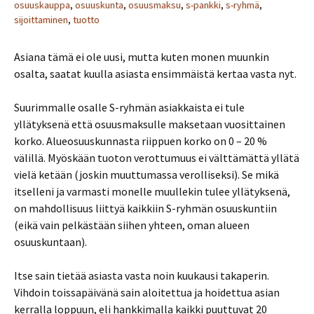
osuuskauppa
,
osuuskunta
,
osuusmaksu
,
s-pankki
,
s-ryhmä
,
sijoittaminen
,
tuotto
Asiana tämä ei ole uusi, mutta kuten monen muunkin
osalta, saatat kuulla asiasta ensimmäistä kertaa vasta nyt.
Suurimmalle osalle S-ryhmän asiakkaista ei tule
yllätyksenä että osuusmaksulle maksetaan vuosittainen
korko. Alueosuuskunnasta riippuen korko on 0 – 20 %
välillä. Myöskään tuoton verottumuus ei välttämättä yllätä
vielä ketään (joskin muuttumassa verolliseksi). Se mikä
itselleni ja varmasti monelle muullekin tulee yllätyksenä,
on mahdollisuus liittyä kaikkiin S-ryhmän osuuskuntiin
(eikä vain pelkästään siihen yhteen, oman alueen
osuuskuntaan).
Itse sain tietää asiasta vasta noin kuukausi takaperin.
Vihdoin toissapäivänä sain aloitettua ja hoidettua asian
kerralla loppuun, eli hankkimalla kaikki puuttuvat 20