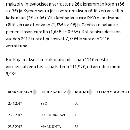
maksoi viimevuotiseen verrattuna 2€ pienemmän koron (5€
=> 3€) ja Kymen seutu jätti koronmaksun tällä kertaa väliin
kokonaan (3€ => 0€). Ylijäämäpalautusta PKO ei maksanut
tällä kertaa ollenkaan (1,75€ => 0€) ja Peeässän palautus
pieneni tasan eurolla (1,65€ => 0,65€). Kokonaisuudessaan
vuoden 2017 tuotot putosivat 7,75€:llä vuoteen 2016
verrattuna.
Korkoja maksettiin kokonaisuudessaan 121€ edestä,
verojen jälkeen tästä jää käteen 111,92€, eli veroihin meni
9,08€.
MAKSUPÄIVÄ
OSUUSKAUPPA
KORKO
YLIJÄÄMÄPALAUT
25.4.2017
SSO
6€
25.5.2017
OK SUUR-SAVO
10€
25.5.2017
MAAKUNTA
5€