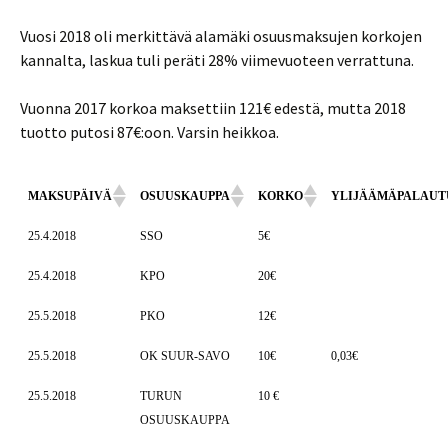
Vuosi 2018 oli merkittävä alamäki osuusmaksujen korkojen
kannalta, laskua tuli peräti 28% viimevuoteen verrattuna.
Vuonna 2017 korkoa maksettiin 121€ edestä, mutta 2018
tuotto putosi 87€:oon. Varsin heikkoa.
MAKSUPÄIVÄ
OSUUSKAUPPA
KORKO
YLIJÄÄMÄPALAUT
25.4.2018
SSO
5€
25.4.2018
KPO
20€
25.5.2018
PKO
12€
25.5.2018
OK SUUR-SAVO
10€
0,03€
25.5.2018
TURUN
10 €
OSUUSKAUPPA