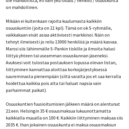
ole mahdollista, eli vain yksi osuus / henkilö / osuuskunta
on mahdollinen.
Mikään ei kuitenkaan rajoita kuulumasta kaikkiin
osuuskuntiin (joita on 21 kpl). Tämä on ok S-ryhmälle,
vaikkakaan eivät asiaa aktiivisesti markkinoi. Näin on
tehnyt ilmeisesti jo reilu 13000 henkilöä ja määrä kasvaa.
Marssi siis lähimmälle S-Pankin tiskille ja ilmoita halusi
liittyä yhteen tai useamman osuuskunnan jäseneksi.
Avuksesi voit tulostaa postauksen lopussa olevan listan,
liittyminen kannattaa aloittaa korkojärjestyksessä
suuremmasta pienempään (siltä varalta jos et saa kerralla
hoidettua kaikkia pois alta tai haluat napsia vain
parhaimmat paikat).
Osuuskuntien fuusioitumisien jälkeen määrä on alentunut
21:een. Helsingin 35 € osuusmaksua lukuunottamatta
kaikkialla muualla on 100 €. Kaikkiin liittyminen maksaa siis
2035 €. Ihan jokainen osuuskunta ei maksa osuusmaksun