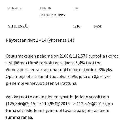
25.6.2017
TURUN
10€
OSUUSKAUPPA
YHTEENSÄ:
121€
0,65€
Näytetään rivit 1 - 14 (yhteensä 14 )
Osuusmaksujen pääoma on 2100€, 112,57€ tuotolla (korot
+ ylijäämä) tämä tarkoittaa vajaata 5,4% tuottoa.
Viimevuotiseen verrattuna tuotto putosi noin 0,3% yks.
Optimoija olisi saanut tuotoksi 7,5%, joka on 0,5% yks.
pienempi viimevuotiseen verrattuna.
Vaikka tuotto onkin pienentynyt hiljalleen vuosittain
(125,84€@2015 => 119,95€@2016 => 112,57€@2017), on
tämä silti edelleen hyvin tuottava tapa sijoittaa pieni
summa rahaa.