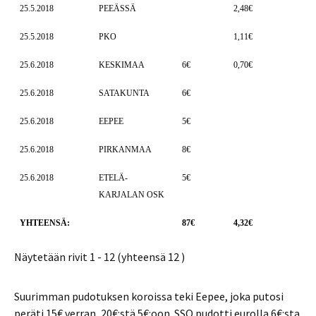
25.5.2018
PEEÄSSÄ
2,48€
25.5.2018
PKO
1,11€
25.6.2018
KESKIMAA
6€
0,70€
25.6.2018
SATAKUNTA
6€
25.6.2018
EEPEE
5€
25.6.2018
PIRKANMAA
8€
25.6.2018
ETELÄ-
5€
KARJALAN OSK
YHTEENSÄ:
87€
4,32€
Näytetään rivit 1 - 12 (yhteensä 12 )
Suurimman pudotuksen koroissa teki Eepee, joka putosi
peräti 15€ verran, 20€:stä 5€:oon. SSO pudotti eurolla 6€:sta