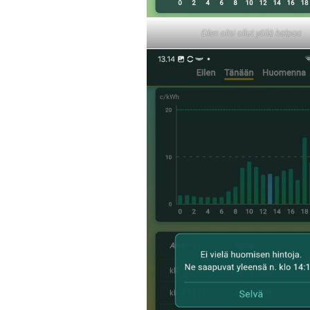
Eilen olisi ollut yöllä halpaa