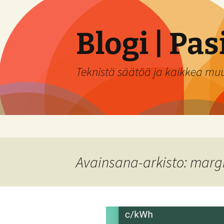
Siirry
sisältöön
Blogi | Pa
Teknistä säätöä ja kaikkea mu
Avainsana-arkisto: marg