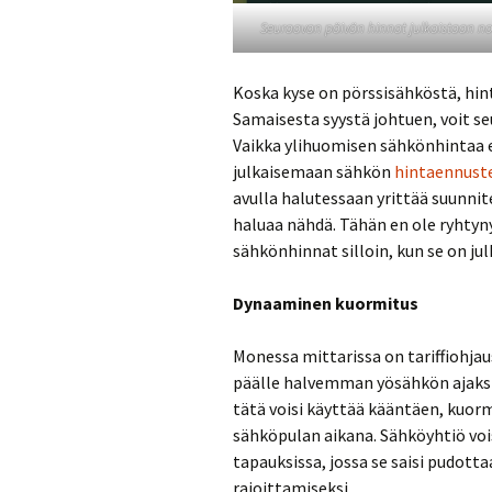
Seuraavan päivän hinnat julkaistaan no
Koska kyse on pörssisähköstä, hint
Samaisesta syystä johtuen, voit s
Vaikka ylihuomisen sähkönhintaa ei
julkaisemaan sähkön
hintaennust
avulla halutessaan yrittää suunni
haluaa nähdä. Tähän en ole ryhtyny
sähkönhinnat silloin, kun se on jul
Dynaaminen kuormitus
Monessa mittarissa on tariffiohja
päälle halvemman yösähkön ajaksi
tätä voisi käyttää kääntäen, kuo
sähköpulan aikana. Sähköyhtiö voi
tapauksissa, jossa se saisi pudott
rajoittamiseksi.