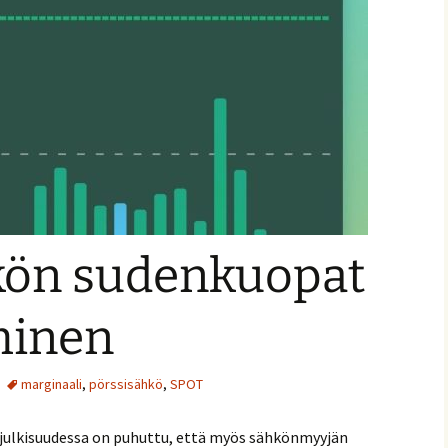
kön sudenkuopat
minen
marginaali
,
pörssisähkö
,
SPOT
n julkisuudessa on puhuttu, että myös sähkönmyyjän