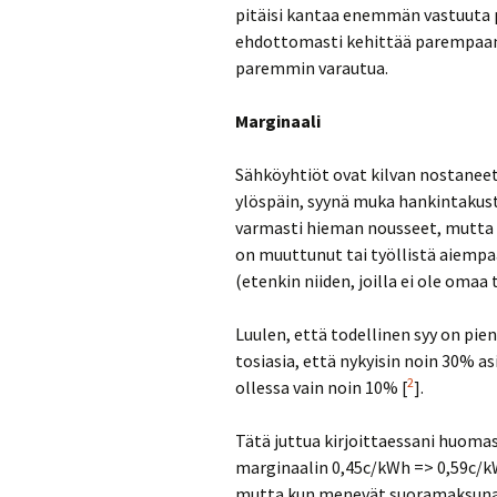
pitäisi kantaa enemmän vastuuta 
ehdottomasti kehittää parempaan 
paremmin varautua.
Marginaali
Sähköyhtiöt ovat kilvan nostanee
ylöspäin, syynä muka hankintaku
varmasti hieman nousseet, mutta 
on muuttunut tai työllistä aiemp
(etenkin niiden, joilla ei ole omaa
Luulen, että todellinen syy on pie
tosiasia, että nykyisin noin 30% a
2
ollessa vain noin 10% [
].
Tätä juttua kirjoittaessani huomas
marginaalin 0,45c/kWh => 0,59c/kW
mutta kun menevät suoramaksuna, 