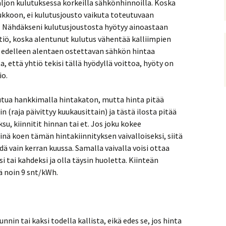
ljon kulutuksessa korkeilla sähkönhinnoilla. Koska
ukkoon, ei kulutusjousto vaikuta toteutuvaan
. Nähdäkseni kulutusjoustosta hyötyy ainoastaan
iö, koska alentunut kulutus vähentää kalliimpien
edelleen alentaen ostettavan sähkön hintaa
, että yhtiö tekisi tällä hyödyllä voittoa, hyöty on
o.
autua hankkimalla hintakaton, mutta hinta pitää
in (raja päivittyy kuukausittain) ja tästä ilosta pitää
u, kiinnitit hinnan tai et. Jos joku kokee
inä koen tämän hintakiinnityksen vaivalloiseksi, siitä
ä vain kerran kuussa. Samalla vaivalla voisi ottaa
tai kahdeksi ja olla täysin huoletta. Kiinteän
ä noin 9 snt/kWh.
nnin tai kaksi todella kallista, eikä edes se, jos hinta