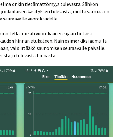
ngelma onkin tietämättömyys tulevasta. Sähkön
da jonkinlaisen käsityksen tulevasta, mutta varmaa on
ta seuraavalle vuorokaudelle.
nnitella, mikäli vuorokauden sijaan tietäisi
kauden hinnan etukäteen. Näin esimerkiksi aamulla
naan, vai siirtääkö saunomisen seuraavalle päivälle.
estä ja tulevasta hinnasta.