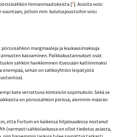
1
pörssisähkön hinnanmuutoksista [
]. Asioita voisi
suuntaan, jolloin mm. kulutusjoustoihin voisi
t pörssisähkön marginaaleja ja kuukausimaksuja
stannusten kasvaminen. Palkkakustannukset ovat
tuskin sähkön hankkiminen itsessään kalliimmaksi
aa enempää, sehän on sähköyhtiön leipätyötä
 tuotantoa).
nempi kate verrattuna kiinteisiin sopimuksiin. Sekä se
siakkaista on pörssisähkön piirissä, aiemmin määrän
in, että Fortum on kaikessa hiljaisuudessa nostanut
h (varmasti sähkölaskussa on ollut tiedotus asiasta,
niin harvemmin laskuja tulee syynättyä tarkasti