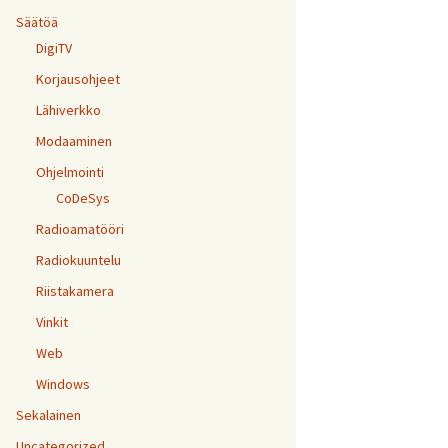
Säätöä
DigiTV
Korjausohjeet
Lähiverkko
Modaaminen
Ohjelmointi
CoDeSys
Radioamatööri
Radiokuuntelu
Riistakamera
Vinkit
Web
Windows
Sekalainen
Uncategorized