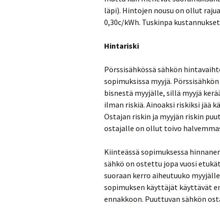
läpi). Hintojen nousu on ollut raju
0,30c/kWh. Tuskinpa kustannukse
Hintariski
Pörssisähkössä sähkön hintavaihtel
sopimuksissa myyjä. Pörssisähkön
bisnestä myyjälle, sillä myyjä ke
ilman riskiä. Ainoaksi riskiksi jä
Ostajan riskin ja myyjän riskin puu
ostajalle on ollut toivo halvemma
Kiinteässä sopimuksessa hinnaner
sähkö on ostettu jopa vuosi etukä
suoraan kerro aiheutuuko myyjälle 
sopimuksen käyttäjät käyttävät 
ennakkoon. Puuttuvan sähkön ostam