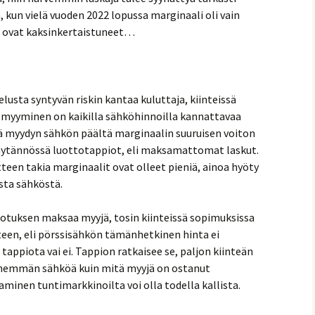
a, kun vielä vuoden 2022 lopussa marginaali oli vain
t ovat kaksinkertaistuneet…
usta syntyvän riskin kantaa kuluttaja, kiinteissä
 myyminen on kaikilla sähköhinnoilla kannattavaa
rää myydyn sähkön päältä marginaalin suuruisen voiton
ä käytännössä luottotappiot, eli maksamattomat laskut.
tteen takia marginaalit ovat olleet pieniä, ainoa hyöty
sta sähköstä.
otuksen maksaa myyjä, tosin kiinteissä sopimuksissa
teen, eli pörssisähkön tämänhetkinen hinta ei
tappiota vai ei. Tappion ratkaisee se, paljon kiinteän
enemmän sähköä kuin mitä myyjä on ostanut
inen tuntimarkkinoilta voi olla todella kallista.