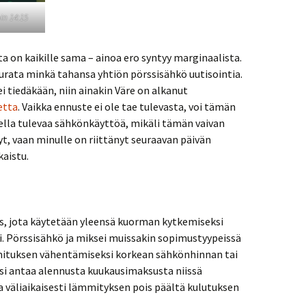
in 14:15
a on kaikille sama – ainoa ero syntyy marginaalista.
eurata minkä tahansa yhtiön pörssisähkö uutisointia.
 tiedäkään, niin ainakin Väre on alkanut
etta
. Vaikka ennuste ei ole tae tulevasta, voi tämän
tella tulevaa sähkönkäyttöä, mikäli tämän vaivan
t, vaan minulle on riittänyt seuraavan päivän
kaistu.
us, jota käytetään yleensä kuorman kytkemiseksi
. Pörssisähkö ja miksei muissakin sopimustyypeissä
rmituksen vähentämiseksi korkean sähkönhinnan tai
si antaa alennusta kuukausimaksusta niissä
aa väliaikaisesti lämmityksen pois päältä kulutuksen