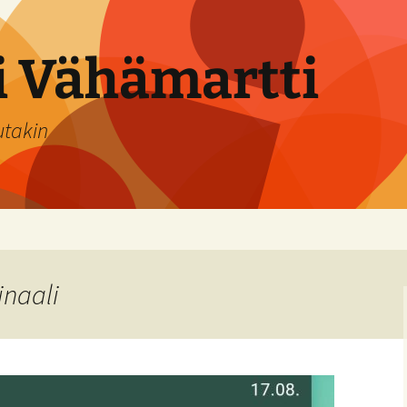
si Vähämartti
utakin
inaali