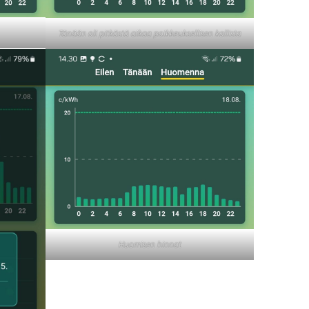
Tänään oli pitkästä aikaa poikkeuksellisen kallista
Huomisen hinnat