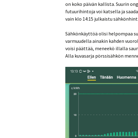
on koko päivän kallista. Suurin o
futuurihintoja voi katsella ja saa
vain klo 14:15 julkaistu sähkönhin
Sähkönkäyttöä olisi helpompaa suu
varmuudella ainakin kahden vuoro
voisi päättää, meneekö illalla sau
Alla kuvasarja pörssisähkön menne