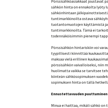
Pörssisähköasiakkaat joustavat pa
sähkön hinta on ennakolta lyöty l
sähkönhintaan jälkipainotteisesti
tuntimarkkinoilta ostava sähköyht
tuotantomuotojen käyttämistä ja 
tuntimarkkinoilta. Tämä ei tarkoita
todennäköisimmin pienempi tappi
Pörssisähkön hintariskiin voi var
tyypillisesti kiinnittää kuukausitta
maksaa vielä erillinen kuukausimaks
pörssisähkön vaivalloiseksi, niin m
huolimatta vaikka se tarvitsee tehd
kiinteän sähkösopimuksen vuodeksi 
sopimuksen hinta on tällä hetkell
Ennustettavuuden puuttuminen
Minua ei haittaa, mikäli sähkö on tu