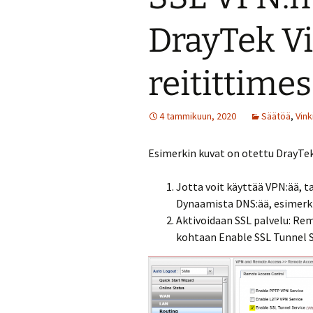
DrayTek V
reitittime
4 tammikuun, 2020
Säätöä
,
Vink
Esimerkin kuvat on otettu DrayTek 
Jotta voit käyttää VPN:ää, ta
Dynaamista DNS:ää, esimerk
Aktivoidaan SSL palvelu: Re
kohtaan Enable SSL Tunnel S