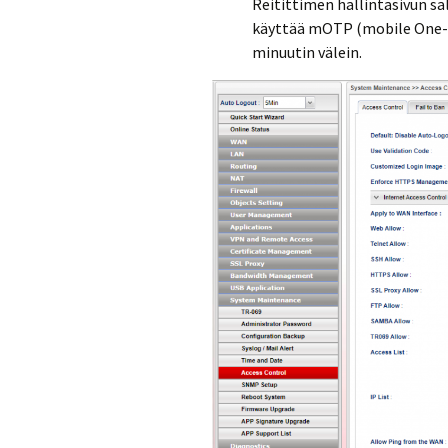
Reitittimen hallintasivun sa
käyttää mOTP (mobile One-T
minuutin välein.