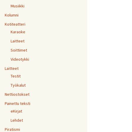
Musiikki
Kolumni
Kotiteatteri
Karaoke
Laitteet
Soittimet
Videotykki
Laitteet
Testit
Työkalut
Nettiostokset
Painettu teksti
eKirjat
Lehdet
Piratismi