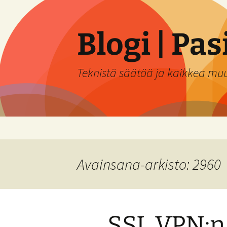
Siirry
sisältöön
Blogi | Pa
Teknistä säätöä ja kaikkea mu
Avainsana-arkisto: 2960
SSL VPN:n