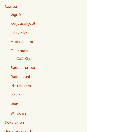
Säätöä
DigiTV
Korjausohjeet
Lähiverkko
Modaaminen
Ohjelmointi
CoDeSys
Radioamatööri
Radiokuuntelu
Riistakamera
Vinkit
Web
Windows
Sekalainen
Uncategorized