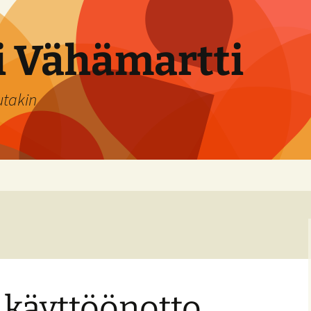
si Vähämartti
utakin
 käyttöönotto