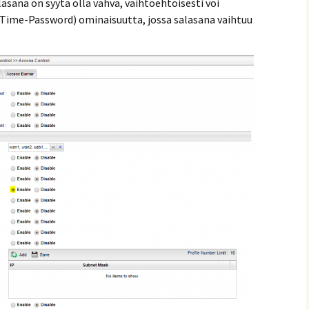
lasana on syytä olla vahva, vaihtoehtoisesti voi
ime-Password) ominaisuutta, jossa salasana vaihtuu