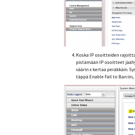
Koska IP osoitteiden rajoitt
pistämään IP osoitteet jääh
väärin x kertaa peräkkäin. S
täppä Enable Fail to Ban:iin,