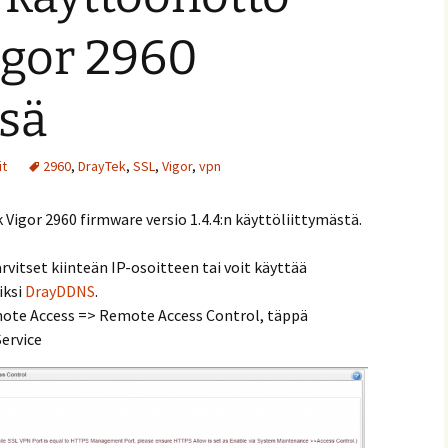
igor 2960
ssä
it
2960
,
DrayTek
,
SSL
,
Vigor
,
vpn
Vigor 2960 firmware versio 1.4.4:n käyttöliittymästä.
rvitset kiinteän IP-osoitteen tai voit käyttää
iksi
DrayDDNS
.
mote Access => Remote Access Control, täppä
ervice