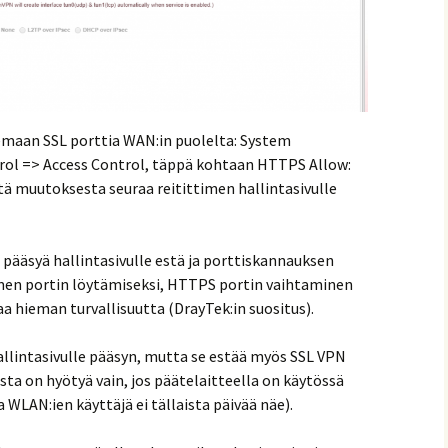
lemaan SSL porttia WAN:in puolelta: System
rol => Access Control, täppä kohtaan HTTPS Allow:
stä muutoksesta seuraa reitittimen hallintasivulle
 pääsyä hallintasivulle estä ja porttiskannauksen
en portin löytämiseksi, HTTPS portin vaihtaminen
aa hieman turvallisuutta (DrayTek:in suositus).
hallintasivulle pääsyn, mutta se estää myös SSL VPN
ta on hyötyä vain, jos päätelaitteella on käytössä
 WLAN:ien käyttäjä ei tällaista päivää näe).