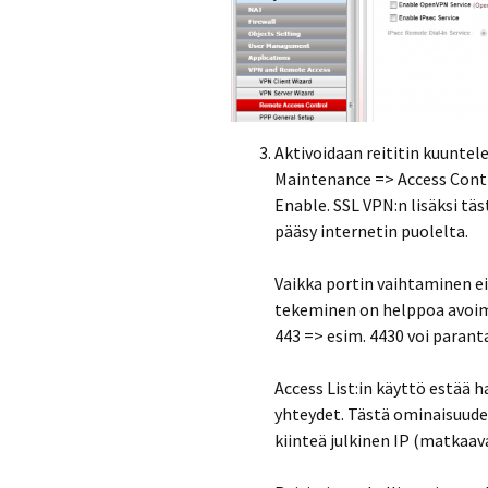
Aktivoidaan reititin kuunte
Maintenance => Access Cont
Enable. SSL VPN:n lisäksi tä
pääsy internetin puolelta.
Vaikka portin vaihtaminen ei
tekeminen on helppoa avoim
443 => esim. 4430 voi parant
Access List:in käyttö estää 
yhteydet. Tästä ominaisuudes
kiinteä julkinen IP (matkaava