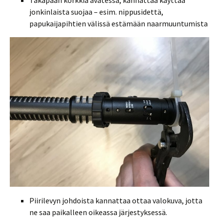
Takapään korkkia avatessa, kannattaa käyttää
jonkinlaista suojaa – esim. nippusidettä,
papukaijapihtien välissä estämään naarmuuntumista
Piirilevyn johdoista kannattaa ottaa valokuva, jotta
ne saa paikalleen oikeassa järjestyksessä.