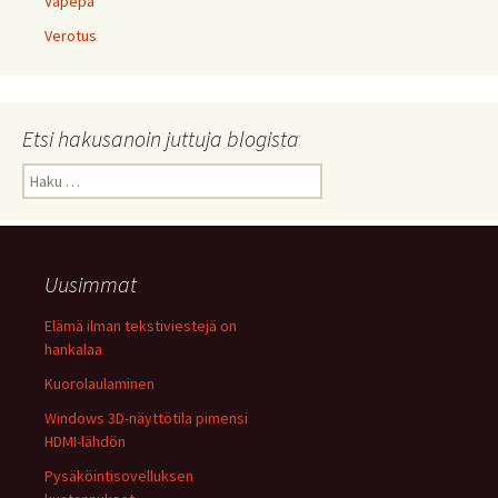
Vapepa
Verotus
Etsi hakusanoin juttuja blogista
Haku:
Uusimmat
Elämä ilman tekstiviestejä on
hankalaa
Kuorolaulaminen
Windows 3D-näyttötila pimensi
HDMI-lähdön
Pysäköintisovelluksen