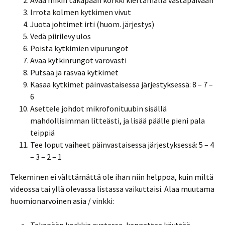
Avaa mikin takapään korkki kiertämällä vastapäivään
Irrota kolmen kytkimen vivut
Juota johtimet irti (huom. järjestys)
Vedä piirilevy ulos
Poista kytkimien vipurungot
Avaa kytkinrungot varovasti
Putsaa ja rasvaa kytkimet
Kasaa kytkimet päinvastaisessa järjestyksessä: 8 – 7 –
6
Asettele johdot mikrofonituubin sisällä
mahdollisimman litteästi, ja lisää päälle pieni pala
teippiä
Tee loput vaiheet päinvastaisessa järjestyksessä: 5 – 4
– 3 – 2 – 1
Tekeminen ei välttämättä ole ihan niin helppoa, kuin miltä
videossa tai yllä olevassa listassa vaikuttaisi. Alaa muutama
huomionarvoinen asia / vinkki: