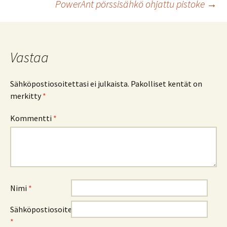
PowerAnt pörssisähkö ohjattu pistoke
→
selaus
Vastaa
Sähköpostiosoitettasi ei julkaista.
Pakolliset kentät on
merkitty
*
Kommentti
*
Nimi
*
Sähköpostiosoite
*