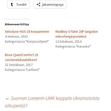
Tumblr
Jakamistapoja
Aiheeseen liittyy
Velodyne HGS-18 korjaaminen
MadBoy U-Tube 20P langaton
4 elokuun, 2023
mikrofonijärjestelmä
Kategoriassa "Korjausohjeet"
12 lokakuun, 2014
Kategoriassa "Karaoke"
Bose QuietComfort 25
vastamelukuulokkeet
21 heinäkuun, 2017
Kategoriassa "Laitteet"
Artikkelien
←
Suomen Loreenin UMK kappale Ukrainalaista
alkuperää?