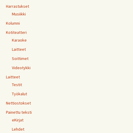
Harrastukset
Musiikki
Kolumni
Kotiteatteri
Karaoke
Laitteet
Soittimet
Videotykki
Laitteet
Testit
Työkalut
Nettiostokset
Painettu teksti
eKirjat
Lehdet