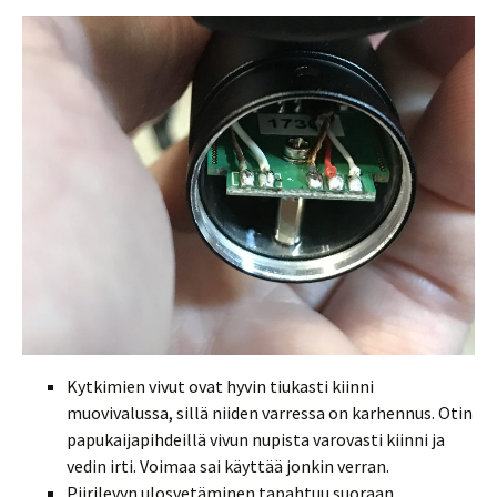
Kytkimien vivut ovat hyvin tiukasti kiinni
muovivalussa, sillä niiden varressa on karhennus. Otin
papukaijapihdeillä vivun nupista varovasti kiinni ja
vedin irti. Voimaa sai käyttää jonkin verran.
Piirilevyn ulosvetäminen tapahtuu suoraan