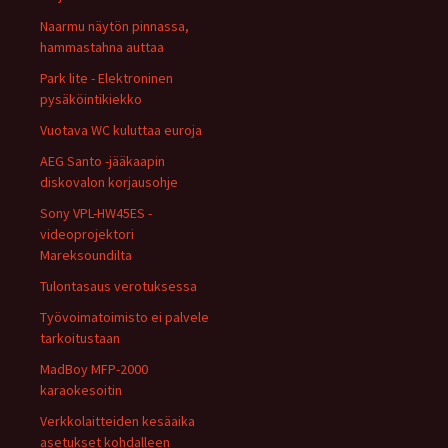
Naarmu näytön pinnassa,
hammastahna auttaa
Park lite - Elektroninen
pysäköintikiekko
Vuotava WC kuluttaa euroja
AEG Santo -jääkaapin
diskovalon korjausohje
Sony VPL-HW45ES -
videoprojektori
Mareksoundilta
Tulontasaus verotuksessa
Työvoimatoimisto ei palvele
tarkoitustaan
MadBoy MFP-2000
karaokesoitin
Verkkolaitteiden kesäaika
asetukset kohdalleen