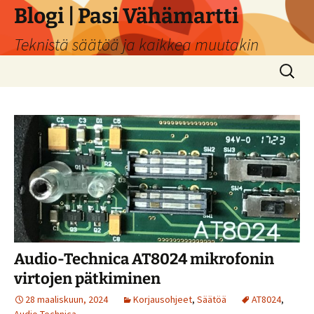
Siirry
Blogi | Pasi Vähämartti
sisältöön
Teknistä säätöä ja kaikkea muutakin
Haku:
Audio-Technica AT8024 mikrofonin
virtojen pätkiminen
28 maaliskuun, 2024
Korjausohjeet
,
Säätöä
AT8024
,