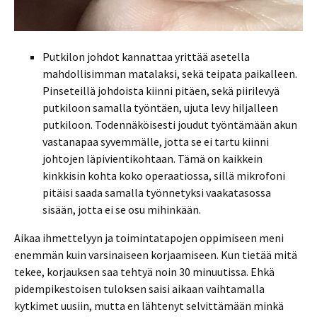
Putkilon johdot kannattaa yrittää asetella
mahdollisimman matalaksi, sekä teipata paikalleen.
Pinseteillä johdoista kiinni pitäen, sekä piirilevyä
putkiloon samalla työntäen, ujuta levy hiljalleen
putkiloon. Todennäköisesti joudut työntämään akun
vastanapaa syvemmälle, jotta se ei tartu kiinni
johtojen läpivientikohtaan. Tämä on kaikkein
kinkkisin kohta koko operaatiossa, sillä mikrofoni
pitäisi saada samalla työnnetyksi vaakatasossa
sisään, jotta ei se osu mihinkään.
Aikaa ihmettelyyn ja toimintatapojen oppimiseen meni
enemmän kuin varsinaiseen korjaamiseen. Kun tietää mitä
tekee, korjauksen saa tehtyä noin 30 minuutissa. Ehkä
pidempikestoisen tuloksen saisi aikaan vaihtamalla
kytkimet uusiin, mutta en lähtenyt selvittämään minkä