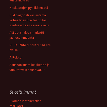
kustannukset
Keskustojen pysäköinnistä
C64 diagnostiikan antama
virheellinen PLA testitulos
asetusvirheen seurauksena
Älä osta halpaa marketti
jauhesammutinta
RGBs -lähtö NES:iin NESRGB:n
avulla
A-Rokko
Asunnon kunto heikkenee ja
vuokrat vain nousevat?!?
Suosituimmat
Suomen lentokenttien
taajuudet