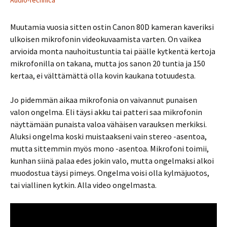
Audio-Technica
Muutamia vuosia sitten ostin Canon 80D kameran kaveriksi
ulkoisen mikrofonin videokuvaamista varten. On vaikea
arvioida monta nauhoitustuntia tai päälle kytkentä kertoja
mikrofonilla on takana, mutta jos sanon 20 tuntia ja 150
kertaa, ei välttämättä olla kovin kaukana totuudesta.
Jo pidemmän aikaa mikrofonia on vaivannut punaisen
valon ongelma. Eli täysi akku tai patteri saa mikrofonin
näyttämään punaista valoa vähäisen varauksen merkiksi.
Aluksi ongelma koski muistaakseni vain stereo -asentoa,
mutta sittemmin myös mono -asentoa. Mikrofoni toimii,
kunhan siinä palaa edes jokin valo, mutta ongelmaksi alkoi
muodostua täysi pimeys. Ongelma voisi olla kylmäjuotos,
tai viallinen kytkin. Alla video ongelmasta.