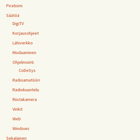
Piratismi
Säätöä
DigiTV
Korjausohjeet
Lähiverkko
Modaaminen
Ohjelmointi
CoDeSys
Radioamatööri
Radiokuuntelu
Riistakamera
Vinkit
Web
Windows
Sekalainen