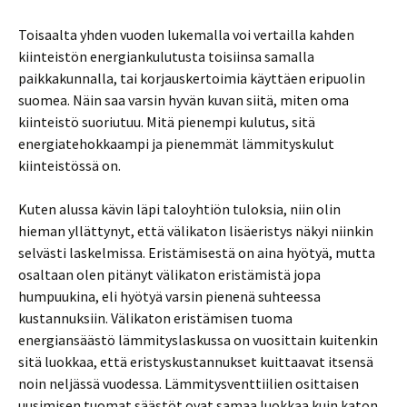
Toisaalta yhden vuoden lukemalla voi vertailla kahden
kiinteistön energiankulutusta toisiinsa samalla
paikkakunnalla, tai korjauskertoimia käyttäen eripuolin
suomea. Näin saa varsin hyvän kuvan siitä, miten oma
kiinteistö suoriutuu. Mitä pienempi kulutus, sitä
energiatehokkaampi ja pienemmät lämmityskulut
kiinteistössä on.
Kuten alussa kävin läpi taloyhtiön tuloksia, niin olin
hieman yllättynyt, että välikaton lisäeristys näkyi niinkin
selvästi laskelmissa. Eristämisestä on aina hyötyä, mutta
osaltaan olen pitänyt välikaton eristämistä jopa
humpuukina, eli hyötyä varsin pienenä suhteessa
kustannuksiin. Välikaton eristämisen tuoma
energiansäästö lämmityslaskussa on vuosittain kuitenkin
sitä luokkaa, että eristyskustannukset kuittaavat itsensä
noin neljässä vuodessa. Lämmitysventtiilien osittaisen
uusimisen tuomat säästöt ovat samaa luokkaa kuin katon