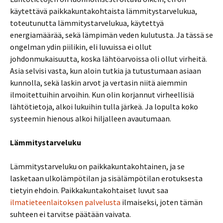
käytettävä paikkakuntakohtaista lämmitystarvelukua,
toteutunutta lämmitystarvelukua, käytettyä
energiamäärää, sekä lämpimän veden kulutusta. Ja tässä se
ongelman ydin piilikin, eli luvuissa ei ollut
johdonmukaisuutta, koska lähtöarvoissa oli ollut virheitä.
Asia selvisi vasta, kun aloin tutkia ja tutustumaan asiaan
kunnolla, sekä laskin arvot ja vertasin niitä aiemmin
ilmoitettuihin arvoihin. Kun olin korjannut virheellisiä
lähtötietoja, alkoi lukuihin tulla järkeä. Ja lopulta koko
systeemin hienous alkoi hiljalleen avautumaan.
Lämmitystarveluku
Lämmitystarveluku on paikkakuntakohtainen, ja se
lasketaan ulkolämpötilan ja sisälämpötilan erotuksesta
tietyin ehdoin. Paikkakuntakohtaiset luvut saa
ilmatieteenlaitoksen palvelusta
ilmaiseksi, joten tämän
suhteen ei tarvitse päätään vaivata.