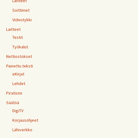
Laitteet
Soittimet
Videotykki
Laitteet
Testit
Työkalut
Nettiostokset
Painettu teksti
eKirjat
Lehdet
Piratismi
Säätöä
DigiTV
Korjausohjeet
Lähiverkko