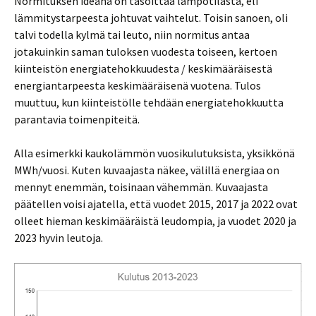
Normituksen ideana on tasoittaa lämpötilasta, eli
lämmitystarpeesta johtuvat vaihtelut. Toisin sanoen, oli
talvi todella kylmä tai leuto, niin normitus antaa
jotakuinkin saman tuloksen vuodesta toiseen, kertoen
kiinteistön energiatehokkuudesta / keskimääräisestä
energiantarpeesta keskimääräisenä vuotena. Tulos
muuttuu, kun kiinteistölle tehdään energiatehokkuutta
parantavia toimenpiteitä.
Alla esimerkki kaukolämmön vuosikulutuksista, yksikkönä
MWh/vuosi. Kuten kuvaajasta näkee, välillä energiaa on
mennyt enemmän, toisinaan vähemmän. Kuvaajasta
päätellen voisi ajatella, että vuodet 2015, 2017 ja 2022 ovat
olleet hieman keskimääräistä leudompia, ja vuodet 2020 ja
2023 hyvin leutoja.