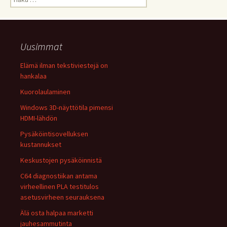
Uusimmat
Elämä ilman tekstiviestejä on
hankalaa
Kuorolaulaminen
Windows 3D-näyttötila pimensi
HDMI-lähdön
Pysäköintisovelluksen
kustannukset
Keskustojen pysäköinnistä
C64 diagnostiikan antama
virheellinen PLA testitulos
asetusvirheen seurauksena
Älä osta halpaa marketti
jauhesammutinta