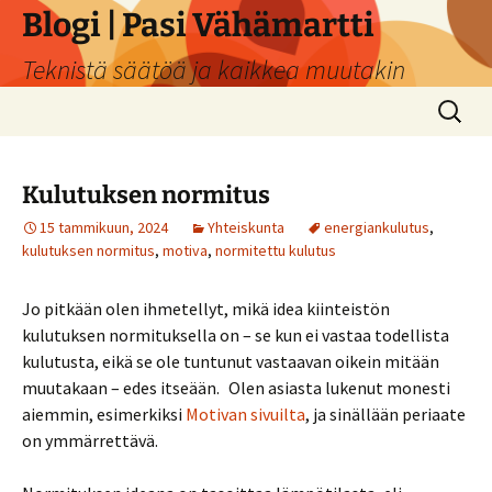
Siirry
Blogi | Pasi Vähämartti
sisältöön
Teknistä säätöä ja kaikkea muutakin
Haku:
Kulutuksen normitus
15 tammikuun, 2024
Yhteiskunta
energiankulutus
,
kulutuksen normitus
,
motiva
,
normitettu kulutus
Jo pitkään olen ihmetellyt, mikä idea kiinteistön
kulutuksen normituksella on – se kun ei vastaa todellista
kulutusta, eikä se ole tuntunut vastaavan oikein mitään
muutakaan – edes itseään. Olen asiasta lukenut monesti
aiemmin, esimerkiksi
Motivan sivuilta
, ja sinällään periaate
on ymmärrettävä.