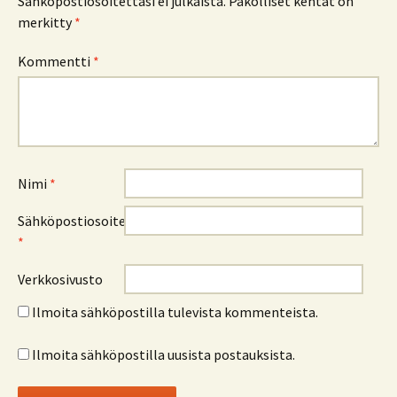
Sähköpostiosoitettasi ei julkaista.
Pakolliset kentät on
merkitty
*
Kommentti
*
Nimi
*
Sähköpostiosoite
*
Verkkosivusto
Ilmoita sähköpostilla tulevista kommenteista.
Ilmoita sähköpostilla uusista postauksista.