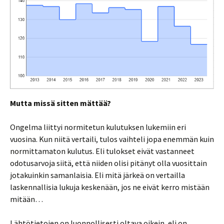
Mutta missä sitten mättää?
Ongelma liittyi normitetun kulutuksen lukemiin eri
vuosina. Kun niitä vertaili, tulos vaihteli jopa enemmän kuin
normittamaton kulutus. Eli tulokset eivät vastanneet
odotusarvoja siitä, että niiden olisi pitänyt olla vuosittain
jotakuinkin samanlaisia. Eli mitä järkeä on vertailla
laskennallisia lukuja keskenään, jos ne eivät kerro mistään
mitään…
Lähtötietojen on luonnollisesti oltava oikein, eli on