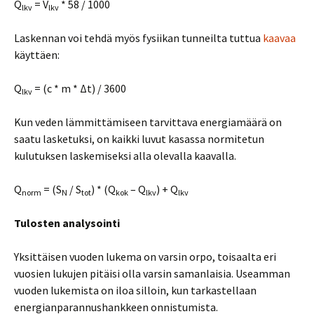
Q
= V
* 58 / 1000
lkv
lkv
Laskennan voi tehdä myös fysiikan tunneilta tuttua
kaavaa
käyttäen:
Q
= (c * m * Δt) / 3600
lkv
Kun veden lämmittämiseen tarvittava energiamäärä on
saatu lasketuksi, on kaikki luvut kasassa normitetun
kulutuksen laskemiseksi alla olevalla kaavalla.
Q
= (S
/ S
) * (Q
– Q
) + Q
norm
N
tot
kok
lkv
lkv
Tulosten analysointi
Yksittäisen vuoden lukema on varsin orpo, toisaalta eri
vuosien lukujen pitäisi olla varsin samanlaisia. Useamman
vuoden lukemista on iloa silloin, kun tarkastellaan
energianparannushankkeen onnistumista.