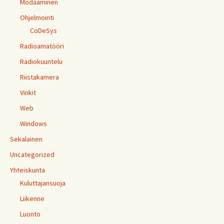
Modaaminen
Ohjelmointi
CoDeSys
Radioamatööri
Radiokuuntelu
Riistakamera
Vinkit
Web
Windows
Sekalainen
Uncategorized
Yhteiskunta
Kuluttajansuoja
Liikenne
Luonto