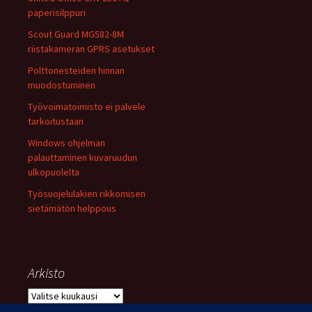
paperisilppuri
Scout Guard MG582-8M
riistakameran GPRS asetukset
Polttonesteiden hinnan
muodostuminen
Työvoimatoimisto ei palvele
tarkoitustaan
Windows ohjelman
palauttaminen kuvaruudun
ulkopuolelta
Työsuojelulakien rikkomisen
sietämätön helppous
Arkisto
Arkisto