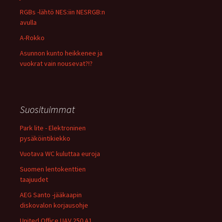
RGBs -lähtö NES:iin NESRGB:n
avulla
A-Rokko
Asunnon kunto heikkenee ja
vuokrat vain nousevat?!?
Suosituimmat
Park lite - Elektroninen
pysäköintikiekko
Vuotava WC kuluttaa euroja
Suomen lentokenttien
taajuudet
AEG Santo -jääkaapin
diskovalon korjausohje
United Office UAV 250 A1