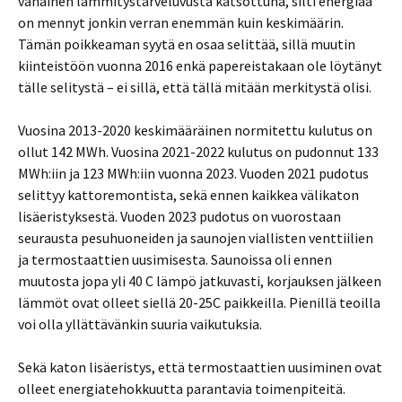
vähäinen lämmitystarveluvusta katsottuna, silti energiaa
on mennyt jonkin verran enemmän kuin keskimäärin.
Tämän poikkeaman syytä en osaa selittää, sillä muutin
kiinteistöön vuonna 2016 enkä papereistakaan ole löytänyt
tälle selitystä – ei sillä, että tällä mitään merkitystä olisi.
Vuosina 2013-2020 keskimääräinen normitettu kulutus on
ollut 142 MWh. Vuosina 2021-2022 kulutus on pudonnut 133
MWh:iin ja 123 MWh:iin vuonna 2023. Vuoden 2021 pudotus
selittyy kattoremontista, sekä ennen kaikkea välikaton
lisäeristyksestä. Vuoden 2023 pudotus on vuorostaan
seurausta pesuhuoneiden ja saunojen viallisten venttiilien
ja termostaattien uusimisesta. Saunoissa oli ennen
muutosta jopa yli 40 C lämpö jatkuvasti, korjauksen jälkeen
lämmöt ovat olleet siellä 20-25C paikkeilla. Pienillä teoilla
voi olla yllättävänkin suuria vaikutuksia.
Sekä katon lisäeristys, että termostaattien uusiminen ovat
olleet energiatehokkuutta parantavia toimenpiteitä.