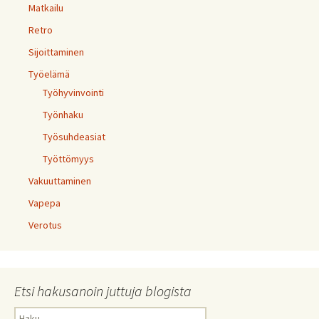
Matkailu
Retro
Sijoittaminen
Työelämä
Työhyvinvointi
Työnhaku
Työsuhdeasiat
Työttömyys
Vakuuttaminen
Vapepa
Verotus
Etsi hakusanoin juttuja blogista
Haku: