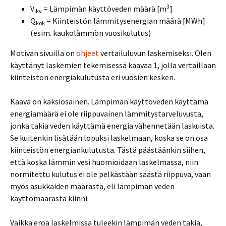
3
V
= Lämpimän käyttöveden määrä [m
]
lkv
Q
= Kiinteistön lämmitysenergian määrä [MWh]
kok
(esim. kaukolämmön vuosikulutus)
Motivan sivuilla on
ohjeet
vertailuluvun laskemiseksi. Olen
käyttänyt laskemien tekemisessä kaavaa 1, jolla vertaillaan
kiinteistön energiakulutusta eri vuosien kesken.
Kaava on kaksiosainen. Lämpimän käyttöveden käyttämä
energiamäärä ei ole riippuvainen lämmitystarveluvusta,
jonka takia veden käyttämä energia vähennetään laskuista.
Se kuitenkin lisätään lopuksi laskelmaan, koska se on osa
kiinteistön energiankulutusta. Tästä päästäänkin siihen,
että koska lämmin vesi huomioidaan laskelmassa, niin
normitettu kulutus ei ole pelkästään säästä riippuva, vaan
myös asukkaiden määrästä, eli lämpimän veden
käyttömäärästä kiinni.
Vaikka eroa laskelmissa tuleekin lämpimän veden takia,