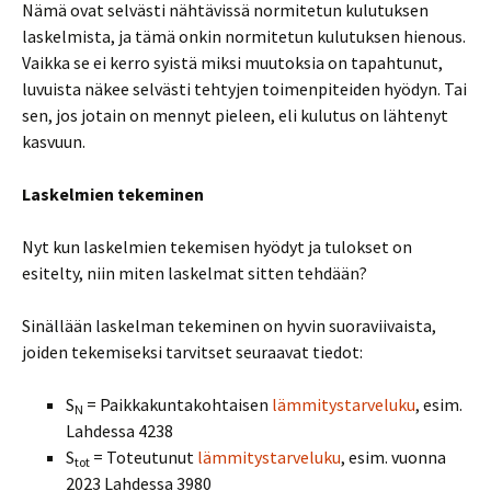
Nämä ovat selvästi nähtävissä normitetun kulutuksen
laskelmista, ja tämä onkin normitetun kulutuksen hienous.
Vaikka se ei kerro syistä miksi muutoksia on tapahtunut,
luvuista näkee selvästi tehtyjen toimenpiteiden hyödyn. Tai
sen, jos jotain on mennyt pieleen, eli kulutus on lähtenyt
kasvuun.
Laskelmien tekeminen
Nyt kun laskelmien tekemisen hyödyt ja tulokset on
esitelty, niin miten laskelmat sitten tehdään?
Sinällään laskelman tekeminen on hyvin suoraviivaista,
joiden tekemiseksi tarvitset seuraavat tiedot:
S
= Paikkakuntakohtaisen
lämmitystarveluku
, esim.
N
Lahdessa 4238
S
= Toteutunut
lämmitystarveluku
, esim. vuonna
tot
2023 Lahdessa 3980