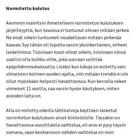
Normitettu kulutus
Aiemmin mainitsin ihmetelleeni normitetun kulutuksen
järjellisyyttä, kun luvuissa ei tuntunut olevan mitään järkeä.
Ne eivät oikein tuntuneet noudattavan mitään järkevää
kaavaa. Syy tähän oli lopulta varsin yksinkertainen, virheet
laskelmissa. Toisinaan luvut olivat oikein, toisinaan niissä
saattoi olla isohko virhe, joka suoraan selittää
epäjohdonmukaisuutta. Lisäksi kun lukuja on esitetty vain
viimeisten kolmen vuoden ajalta, niin mitään trendiä ei ole
ollut myöskään helposti havaittavissa. Kun kerralla näkee
viimeiset 11 vuotta, saa varsin hyvän käsityksen, miten
asioiden laita on.
Alla on esitetty oikeita lähtöarvoja käyttäen lasketut
normitetun kulutuksen arvot kiinteistölle. Tässäkin on
havaittavissa vuosittaista vaihtelua, eli arvo ei pysy täysin
samana, vaan keskiarvoon nähden vaihtelua on noin