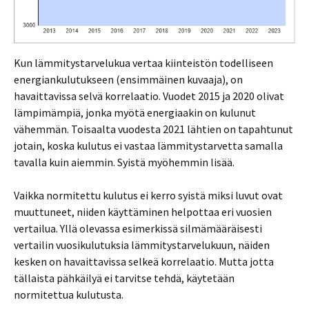
Kun lämmitystarvelukua vertaa kiinteistön todelliseen
energiankulutukseen (ensimmäinen kuvaaja), on
havaittavissa selvä korrelaatio. Vuodet 2015 ja 2020 olivat
lämpimämpiä, jonka myötä energiaakin on kulunut
vähemmän. Toisaalta vuodesta 2021 lähtien on tapahtunut
jotain, koska kulutus ei vastaa lämmitystarvetta samalla
tavalla kuin aiemmin. Syistä myöhemmin lisää.
Vaikka normitettu kulutus ei kerro syistä miksi luvut ovat
muuttuneet, niiden käyttäminen helpottaa eri vuosien
vertailua. Yllä olevassa esimerkissä silmämääräisesti
vertailin vuosikulutuksia lämmitystarvelukuun, näiden
kesken on havaittavissa selkeä korrelaatio. Mutta jotta
tällaista pähkäilyä ei tarvitse tehdä, käytetään
normitettua kulutusta.