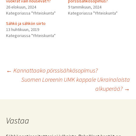
vuokrat vain nousevat?!?
pörssisähkösopimus?
26 elokuun, 2024
9 tammikuun, 2024
Kategoriassa "Yhteiskunta"
Kategoriassa "Yhteiskunta"
Sähkö ja sähkön siirto
13 huhtikuun, 2019
Kategoriassa "Yhteiskunta"
Artikkelien
←
Kannattaako pörssisähkösopimus?
Suomen Loreenin UMK kappale Ukrainalaista
alkuperää?
→
selaus
Vastaa