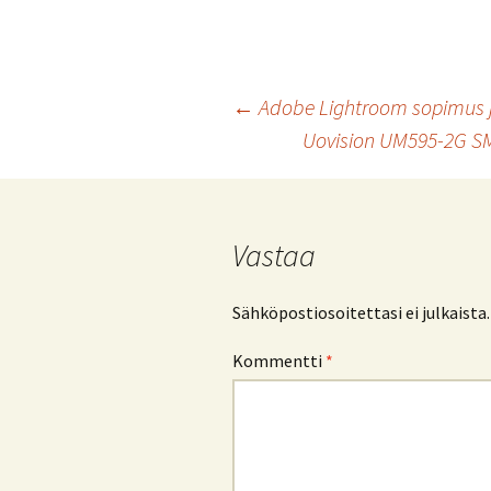
Artikkelien
←
Adobe Lightroom sopimus ja
Uovision UM595-2G S
selaus
Vastaa
Sähköpostiosoitettasi ei julkaista.
Kommentti
*