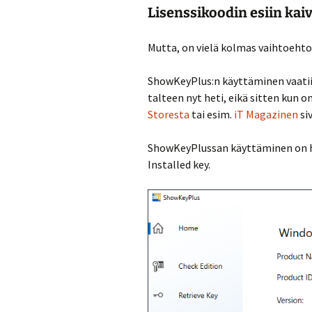
Lisenssikoodin esiin ka
Mutta, on vielä kolmas vaihtoeht
ShowKeyPlus:n käyttäminen vaatii
talteen nyt heti, eikä sitten kun 
Storesta
tai esim.
iT Magazinen
siv
ShowKeyPlussan käyttäminen on he
Installed key.