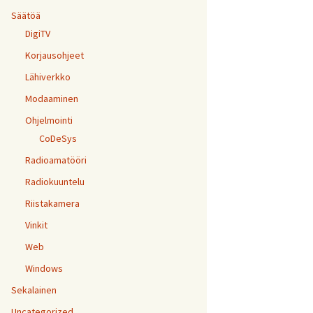
Säätöä
DigiTV
Korjausohjeet
Lähiverkko
Modaaminen
Ohjelmointi
CoDeSys
Radioamatööri
Radiokuuntelu
Riistakamera
Vinkit
Web
Windows
Sekalainen
Uncategorized