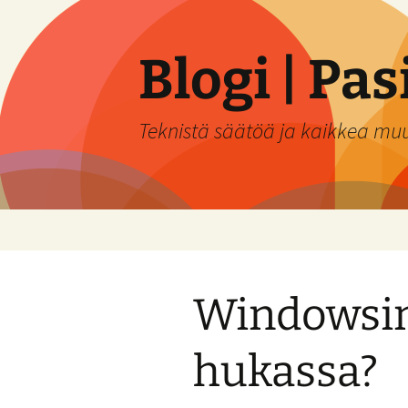
Siirry
sisältöön
Blogi | Pa
Teknistä säätöä ja kaikkea mu
Windowsin
hukassa?