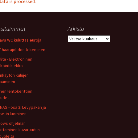
ta is processed.
situimmat
Arkisto
Arkisto
ava WC kuluttaa euroja
Y-haarajohdon tekeminen
lite - Elektroninen
köintikiekko
nkäytön kulujen
aaminen
en lentokenttien
uudet
NAS - osa 2: Levypakan ja
setin luominen
ows ohjelman
uttaminen kuvaruudun
puolelta