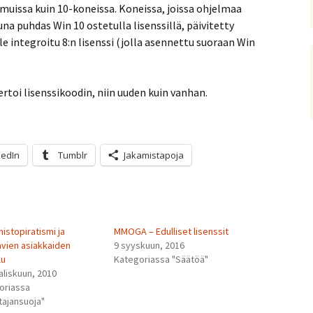
muissa kuin 10-koneissa. Koneissa, joissa ohjelmaa
na puhdas Win 10 ostetulla lisenssillä, päivitetty
e integroitu 8:n lisenssi (jolla asennettu suoraan Win
toi lisenssikoodin, niin uuden kuin vanhan.
kedIn
Tumblr
Jakamistapoja
istopiratismi ja
MMOGA – Edulliset lisenssit
vien asiakkaiden
9 syyskuun, 2016
lu
Kategoriassa "Säätöä"
aliskuun, 2010
oriassa
tajansuoja"