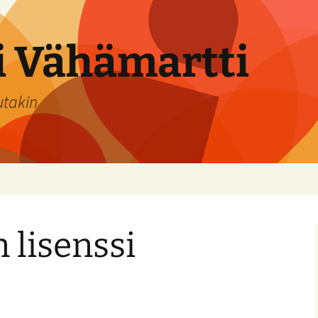
si Vähämartti
utakin
 lisenssi