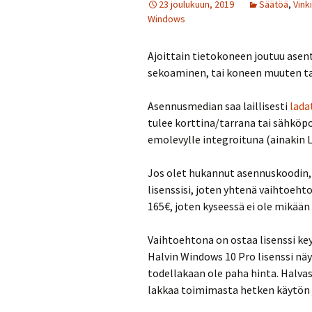
23 joulukuun, 2019
Säätöä
,
Vinki
Windows
Ajoittain tietokoneen joutuu asen
sekoaminen, tai koneen muuten t
Asennusmedian saa laillisesti
lada
tulee korttina/tarrana tai sähköpo
emolevylle integroituna (ainakin 
Jos olet hukannut asennuskoodin, 
lisenssisi, joten yhtenä vaihtoeht
165€, joten kyseessä ei ole mikää
Vaihtoehtona on ostaa lisenssi ke
Halvin Windows 10 Pro lisenssi näyt
todellakaan ole paha hinta. Halvas
lakkaa toimimasta hetken käytön 