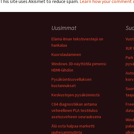
This site uses Akismet to reduce spam.
Learn how your comment da
Uusimmat
Suo
Elämä ilman tekstiviestejä on
Vuot
hankalaa
XLR 
Kuorolaulaminen
Park 
Windows 3D-näyttötila pimensi
pysä
HDMI-lähdön
Auto
Pysäköintisovelluksen
korv
kustannukset
Suom
Keskustojen pysäköinnistä
taaj
C64 diagnostiikan antama
Free
virheellinen PLA testitulos
data
asetusvirheen seurauksena
Wind
Älä osta halpaa marketti
pala
jauhesammutinta
ulko