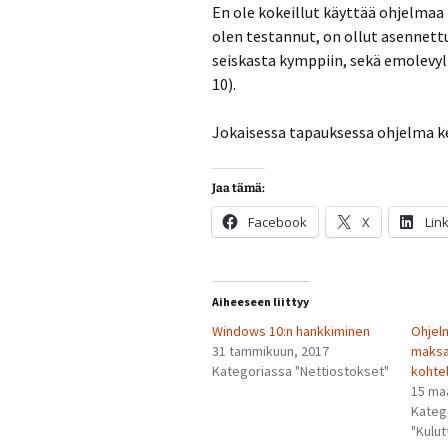
En ole kokeillut käyttää ohjelmaa 
olen testannut, on ollut asennettu
seiskasta kymppiin, sekä emolevyll
10).
Jokaisessa tapauksessa ohjelma ker
Jaa tämä:
Facebook
X
Lin
Aiheeseen liittyy
Windows 10:n hankkiminen
Ohjelm
31 tammikuun, 2017
maksa
Kategoriassa "Nettiostokset"
kohte
15 ma
Kateg
"Kulut