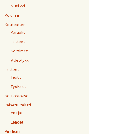
Musiikki
Kolumni
Kotiteatteri
Karaoke
Laitteet
Soittimet
Videotykki
Laitteet
Testit
Työkalut
Nettiostokset
Painettu teksti
eKirjat
Lehdet
Piratismi