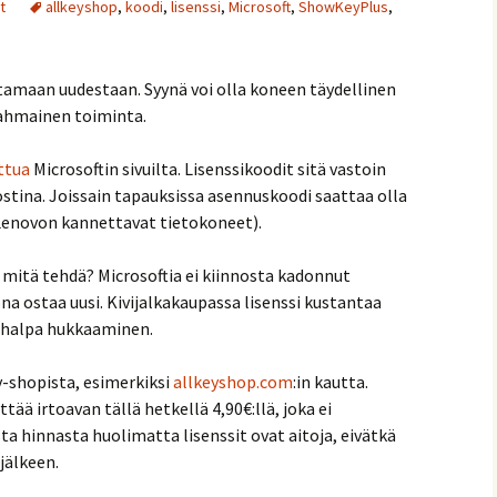
t
allkeyshop
,
koodi
,
lisenssi
,
Microsoft
,
ShowKeyPlus
,
tamaan uudestaan. Syynä voi olla koneen täydellinen
ahmainen toiminta.
ttua
Microsoftin sivuilta. Lisenssikoodit sitä vastoin
stina. Joissain tapauksissa asennuskoodi saattaa olla
Lenovon kannettavat tietokoneet).
mitä tehdä? Microsoftia ei kiinnosta kadonnut
ona ostaa uusi. Kivijalkakaupassa lisenssi kustantaa
n halpa hukkaaminen.
y-shopista, esimerkiksi
allkeyshop.com
:in kautta.
tää irtoavan tällä hetkellä 4,90€:llä, joka ei
ta hinnasta huolimatta lisenssit ovat aitoja, eivätkä
jälkeen.