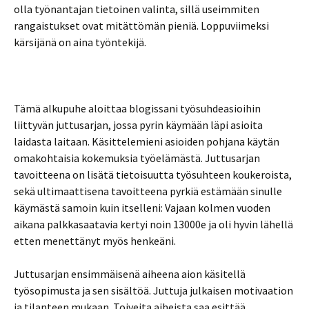
olla työnantajan tietoinen valinta, sillä useimmiten
rangaistukset ovat mitättömän pieniä. Loppuviimeksi
kärsijänä on aina työntekijä.
Tämä alkupuhe aloittaa blogissani työsuhdeasioihin
liittyvän juttusarjan, jossa pyrin käymään läpi asioita
laidasta laitaan. Käsittelemieni asioiden pohjana käytän
omakohtaisia kokemuksia työelämästä. Juttusarjan
tavoitteena on lisätä tietoisuutta työsuhteen koukeroista,
sekä ultimaattisena tavoitteena pyrkiä estämään sinulle
käymästä samoin kuin itselleni: Vajaan kolmen vuoden
aikana palkkasaatavia kertyi noin 13000e ja oli hyvin lähellä
etten menettänyt myös henkeäni.
Juttusarjan ensimmäisenä aiheena aion käsitellä
työsopimusta ja sen sisältöä. Juttuja julkaisen motivaation
ja tilanteen mukaan. Toiveita aiheista saa esittää.