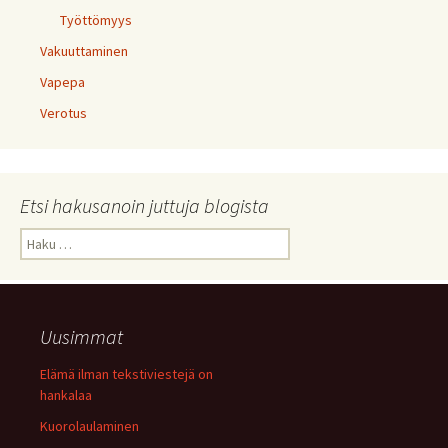
Työttömyys
Vakuuttaminen
Vapepa
Verotus
Etsi hakusanoin juttuja blogista
Haku:
Uusimmat
Elämä ilman tekstiviestejä on
hankalaa
Kuorolaulaminen