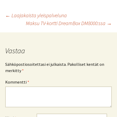
Artikkelien
←
Laajakaista yleispalveluna
Maksu TV-kortti DreamBox DM8000:ssa
→
selaus
Vastaa
Sähköpostiosoitettasi ei julkaista.
Pakolliset kentät on
merkitty
*
Kommentti
*