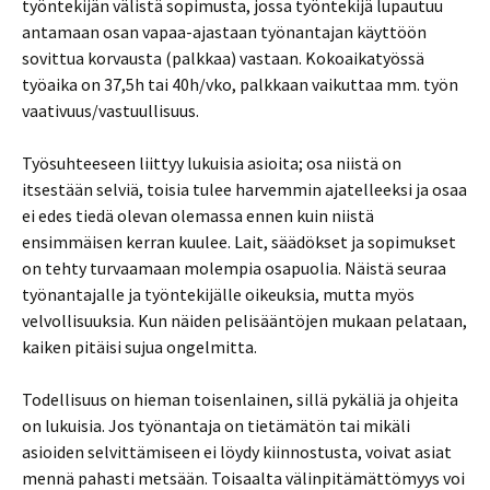
työntekijän välistä sopimusta, jossa työntekijä lupautuu
antamaan osan vapaa-ajastaan työnantajan käyttöön
sovittua korvausta (palkkaa) vastaan. Kokoaikatyössä
työaika on 37,5h tai 40h/vko, palkkaan vaikuttaa mm. työn
vaativuus/vastuullisuus.
Työsuhteeseen liittyy lukuisia asioita; osa niistä on
itsestään selviä, toisia tulee harvemmin ajatelleeksi ja osaa
ei edes tiedä olevan olemassa ennen kuin niistä
ensimmäisen kerran kuulee. Lait, säädökset ja sopimukset
on tehty turvaamaan molempia osapuolia. Näistä seuraa
työnantajalle ja työntekijälle oikeuksia, mutta myös
velvollisuuksia. Kun näiden pelisääntöjen mukaan pelataan,
kaiken pitäisi sujua ongelmitta.
Todellisuus on hieman toisenlainen, sillä pykäliä ja ohjeita
on lukuisia. Jos työnantaja on tietämätön tai mikäli
asioiden selvittämiseen ei löydy kiinnostusta, voivat asiat
mennä pahasti metsään. Toisaalta välinpitämättömyys voi