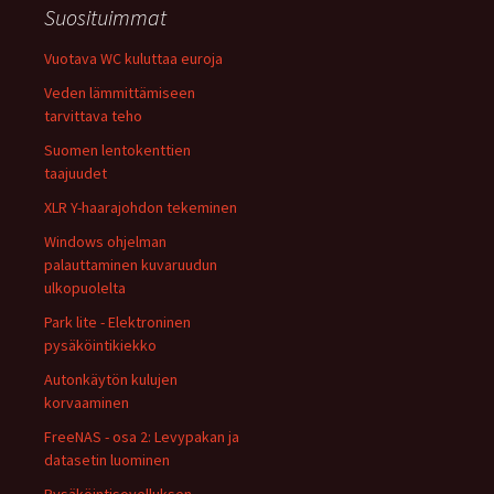
Suosituimmat
Vuotava WC kuluttaa euroja
Veden lämmittämiseen
tarvittava teho
Suomen lentokenttien
taajuudet
XLR Y-haarajohdon tekeminen
Windows ohjelman
palauttaminen kuvaruudun
ulkopuolelta
Park lite - Elektroninen
pysäköintikiekko
Autonkäytön kulujen
korvaaminen
FreeNAS - osa 2: Levypakan ja
datasetin luominen