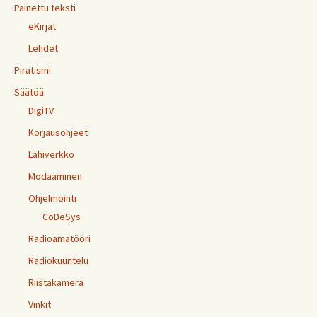
Painettu teksti
eKirjat
Lehdet
Piratismi
Säätöä
DigiTV
Korjausohjeet
Lähiverkko
Modaaminen
Ohjelmointi
CoDeSys
Radioamatööri
Radiokuuntelu
Riistakamera
Vinkit