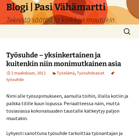
Siirry
Blogi | Pasi Vähämartti
sisältöön
Teknistä säätöä ja kaikkea muutakin
Haku:
Työsuhde – yksinkertainen ja
kuitenkin niin monimutkainen asia
2 maaliskuun, 2012
Työelämä
,
Työsuhdeasiat
työsuhde
Nimi alle työsopimukseen, aamulla töihin, illalla kotiin ja
palkka tilille kuun lopussa. Periaatteessa näin, mutta
tosiasiassa kokonaisuuden taustalle kätkeytyy paljon
muutakin.
Lyhyesti sanottuna työsuhde tarkoittaa työnantajan ja