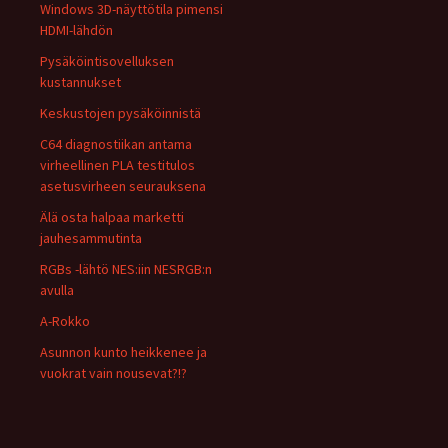
Windows 3D-näyttötila pimensi
HDMI-lähdön
Pysäköintisovelluksen
kustannukset
Keskustojen pysäköinnistä
C64 diagnostiikan antama
virheellinen PLA testitulos
asetusvirheen seurauksena
Älä osta halpaa marketti
jauhesammutinta
RGBs -lähtö NES:iin NESRGB:n
avulla
A-Rokko
Asunnon kunto heikkenee ja
vuokrat vain nousevat?!?