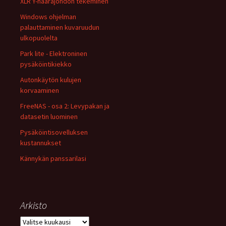
XLR Y-haarajohdon tekeminen
Windows ohjelman
palauttaminen kuvaruudun
ulkopuolelta
Park lite - Elektroninen
pysäköintikiekko
Autonkäytön kulujen
korvaaminen
FreeNAS - osa 2: Levypakan ja
datasetin luominen
Pysäköintisovelluksen
kustannukset
Kännykän panssarilasi
Arkisto
Arkisto