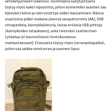
vetoketjulliseen lokeroon. Isommasta säilytystilasta
löytyy myös kaksi nipsutinta, johon esimerkiksi avaimet saa
kätevästi kiinni ja näin estettyä niiden katoaminen. Näissä
osastoissa pidän mukana yleensä varapattereita (AA), USB
virtapankkia, kännykkälaturia, liutaa erilaisia USB johtoja
(kännyköiden lataukseen), sekä tietenkin Leatherman
työkalua (ei luonnollisesti lentokoneessa
matkustaessani). Etuosasta löytyy myös tarranauhapaikat,
joihin saa vaikka nimitarran ja suomen lipun.