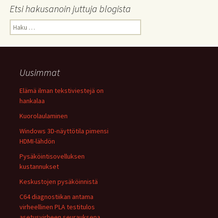
Etsi hakusanoin juttuja blogista
Haku:
Uusimmat
Elämä ilman tekstiviestejä on
hankalaa
Kuorolaulaminen
Windows 3D-näyttötila pimensi
HDMI-lähdön
Pysäköintisovelluksen
kustannukset
Keskustojen pysäköinnistä
C64 diagnostiikan antama
virheellinen PLA testitulos
asetusvirheen seurauksena