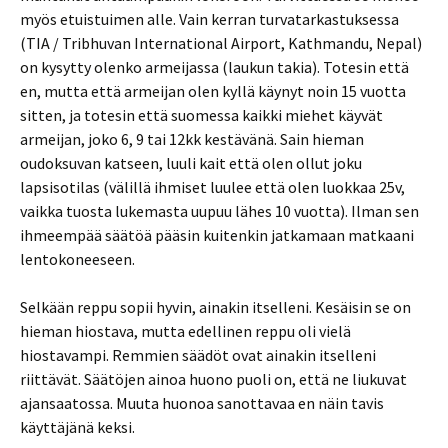
myös etuistuimen alle. Vain kerran turvatarkastuksessa
(TIA / Tribhuvan International Airport, Kathmandu, Nepal)
on kysytty olenko armeijassa (laukun takia). Totesin että
en, mutta että armeijan olen kyllä käynyt noin 15 vuotta
sitten, ja totesin että suomessa kaikki miehet käyvät
armeijan, joko 6, 9 tai 12kk kestävänä. Sain hieman
oudoksuvan katseen, luuli kait että olen ollut joku
lapsisotilas (välillä ihmiset luulee että olen luokkaa 25v,
vaikka tuosta lukemasta uupuu lähes 10 vuotta). Ilman sen
ihmeempää säätöä pääsin kuitenkin jatkamaan matkaani
lentokoneeseen.
Selkään reppu sopii hyvin, ainakin itselleni. Kesäisin se on
hieman hiostava, mutta edellinen reppu oli vielä
hiostavampi. Remmien säädöt ovat ainakin itselleni
riittävät. Säätöjen ainoa huono puoli on, että ne liukuvat
ajansaatossa. Muuta huonoa sanottavaa en näin tavis
käyttäjänä keksi.