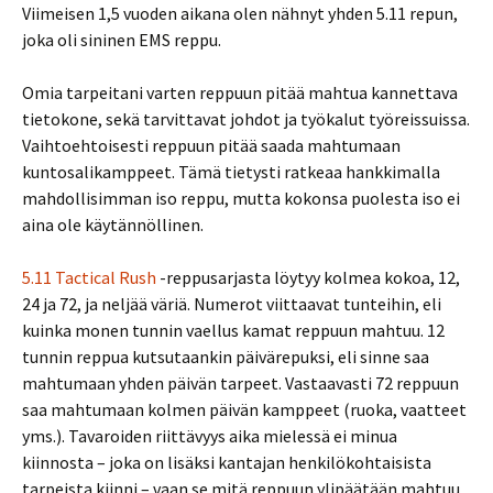
Viimeisen 1,5 vuoden aikana olen nähnyt yhden 5.11 repun,
joka oli sininen EMS reppu.
Omia tarpeitani varten reppuun pitää mahtua kannettava
tietokone, sekä tarvittavat johdot ja työkalut työreissuissa.
Vaihtoehtoisesti reppuun pitää saada mahtumaan
kuntosalikamppeet. Tämä tietysti ratkeaa hankkimalla
mahdollisimman iso reppu, mutta kokonsa puolesta iso ei
aina ole käytännöllinen.
5.11 Tactical Rush
-reppusarjasta löytyy kolmea kokoa, 12,
24 ja 72, ja neljää väriä. Numerot viittaavat tunteihin, eli
kuinka monen tunnin vaellus kamat reppuun mahtuu. 12
tunnin reppua kutsutaankin päivärepuksi, eli sinne saa
mahtumaan yhden päivän tarpeet. Vastaavasti 72 reppuun
saa mahtumaan kolmen päivän kamppeet (ruoka, vaatteet
yms.). Tavaroiden riittävyys aika mielessä ei minua
kiinnosta – joka on lisäksi kantajan henkilökohtaisista
tarpeista kiinni – vaan se mitä reppuun ylipäätään mahtuu.