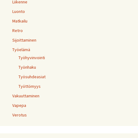
Liikenne
Luonto
Matkailu
Retro
Sijoittaminen
Työelämä
Työhyvinvointi
Työnhaku
Työsuhdeasiat
Työttömyys
Vakuuttaminen
Vapepa
Verotus