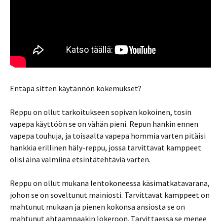
Entäpä sitten käytännön kokemukset?
Reppu on ollut tarkoitukseen sopivan kokoinen, tosin
vapepa käyttöön se on vähän pieni. Repun hankin ennen
vapepa touhuja, ja toisaalta vapepa hommia varten pitäisi
hankkia erillinen häly-reppu, jossa tarvittavat kamppeet
olisi aina valmiina etsintätehtäviä varten.
Reppu on ollut mukana lentokoneessa käsimatkatavarana,
johon se on soveltunut mainiosti. Tarvittavat kamppeet on
mahtunut mukaan ja pienen kokonsa ansiosta se on
mahtunut ahtaampaakin lokeroon. Tarvittaessa se menee