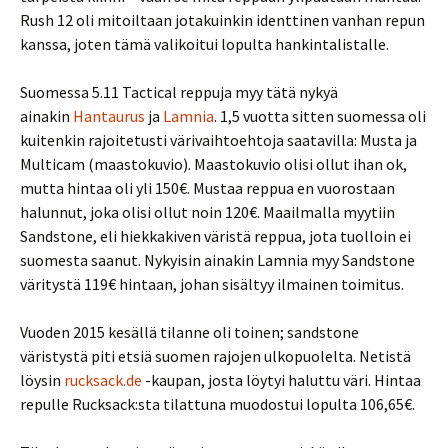
Rush 12 oli mitoiltaan jotakuinkin identtinen vanhan repun
kanssa, joten tämä valikoitui lopulta hankintalistalle.
Suomessa 5.11 Tactical reppuja myy tätä nykyä
ainakin
Hantaurus
ja
Lamnia
. 1,5 vuotta sitten suomessa oli
kuitenkin rajoitetusti värivaihtoehtoja saatavilla: Musta ja
Multicam (maastokuvio). Maastokuvio olisi ollut ihan ok,
mutta hintaa oli yli 150€. Mustaa reppua en vuorostaan
halunnut, joka olisi ollut noin 120€. Maailmalla myytiin
Sandstone, eli hiekkakiven väristä reppua, jota tuolloin ei
suomesta saanut. Nykyisin ainakin Lamnia myy Sandstone
väritystä 119€ hintaan, johan sisältyy ilmainen toimitus.
Vuoden 2015 kesällä tilanne oli toinen; sandstone
väristystä piti etsiä suomen rajojen ulkopuolelta. Netistä
löysin
rucksack.de
-kaupan, josta löytyi haluttu väri. Hintaa
repulle Rucksack:sta tilattuna muodostui lopulta 106,65€.