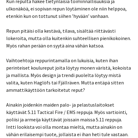
Kun repulta hakee tietynlaisia toiminnallisuuksia ja
ulkonäköä, ei sopivan repun löytäminen ole niin helppoa,
etenkin kun on tottunut siihen ’hyvään’ vanhaan.
Repun pitäisi olla kestävä, tilava, sisältää riittävästi
lokeroita, mutta olla kuitenkin suhteellisen pienikokoinen.
Myös rahan perään on syytä aina vähän katsoa.
Vaihtoehtoja reppurintamalla on lukuisia, kuten ihan
perinteiset koulureput joita löytyy monen väristä, kokoista
ja mallista. Myös design ja trendi puolelta löytyy mistä
valita, kuten Haglöfs tai Fjällräven. Mutta entäpä sitten
ammattikäyttöön tarkoitetut reput?
Ainakin joidenkin maiden palo- ja pelastuslaitokset
käyttävät 5.11 Tactical Fire / EMS reppuja. Myös vartiointi,
poliisi ja armeija käyttävät joissain maissa 5.11 reppuja.
Intti lookista voi olla montaa mieltä, mutta ainakin on
vähän erilaisempi tuote, jollaista ei ihan heti tule vastaan.