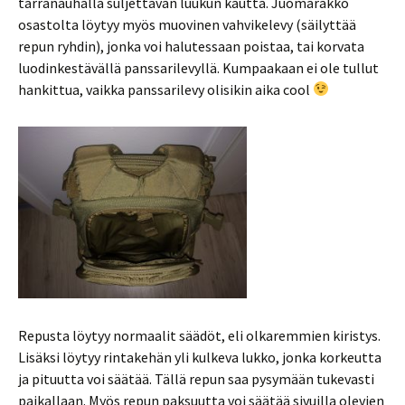
tarranauhalla suljettavan luukun kautta. Juomarakko
osastolta löytyy myös muovinen vahvikelevy (säilyttää
repun ryhdin), jonka voi halutessaan poistaa, tai korvata
luodinkestävällä panssarilevyllä. Kumpaakaan ei ole tullut
hankittua, vaikka panssarilevy olisikin aika cool
Repusta löytyy normaalit säädöt, eli olkaremmien kiristys.
Lisäksi löytyy rintakehän yli kulkeva lukko, jonka korkeutta
ja pituutta voi säätää. Tällä repun saa pysymään tukevasti
paikallaan. Myös repun paksuutta voi säätää sivuilla olevien