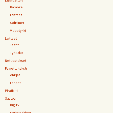
Kotiteatteri
Karaoke
Laitteet
Soittimet
Videotykki
Laitteet
Testit
Työkalut
Nettiostokset
Painettu teksti
eKirjat
Lehdet
Piratismi
Säätöä
DigiTV
Korjausohjeet