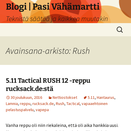
Siirry
Blogi | Pasi Vähämartti
sisältöön
Teknistä säätöä ja kaikkea muutakin
Haku:
Avainsana-arkisto: Rush
5.11 Tactical RUSH 12 -reppu
rucksack.de:stä
30 joulukuun, 2016
Nettiostokset
5.11
,
Hantaurus
,
Lamnia
,
reppu
,
rucksack.de
,
Rush
,
Tactical
,
vapaaehtoinen
pelastuspalvelu
,
vapepa
Vanha reppu oli niin riekaleina, että oli aika hankkia uusi.