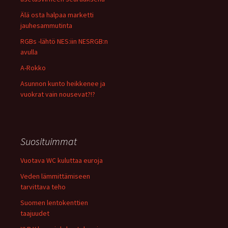
Älä osta halpaa marketti
jauhesammutinta
RGBs -lähtö NES:iin NESRGB:n
avulla
A-Rokko
Asunnon kunto heikkenee ja
vuokrat vain nousevat?!?
Suosituimmat
Vuotava WC kuluttaa euroja
Veden lämmittämiseen
tarvittava teho
Suomen lentokenttien
taajuudet