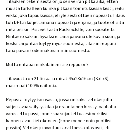
Tilauksen tekemisestä on jo sen verran pitkä aika, etten
muista tarkalleen kuinka pitkään toimituksessa kesti, reilu
viikko joka tapauksessa, eli yleisesti ottaen nopeasti. Tilaus
tuli DHL:n kuljettamana nopeasti ja ehjänä, ja tuote oli sitä
mitä pitikin. Pisteet tästä Rucksack:lle, voin suositella.
Hintaero saksan hyväksi ei tänä päivänä ole kovin suuri, ja
koska tarjontaa löytyy myös suomesta, tilaisin reppuni
tänä päivän todennäköisimmin suomesta.
Mutta entäpä minkälainen itse reppu on?
Tilavuutta on 21 litraa ja mitat 45x28x16cm (KxLxS),
materiaali 100% nailonia.
Repusta löytyy iso osasto, jossa on kaksi vetoketjulla
suljettavaa säilytystilaa ja eräänlainen kiristysnauhalla
varustettu pussi, jonne saa sujautettua esimerkiksi
kannettavan tietokoneen (kone menee noin puoliksi
pussiin). Vetoketju avautuu tarvittaessa alas asti, eli