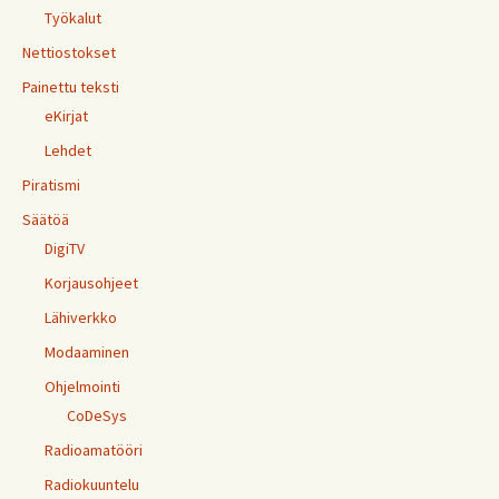
Työkalut
Nettiostokset
Painettu teksti
eKirjat
Lehdet
Piratismi
Säätöä
DigiTV
Korjausohjeet
Lähiverkko
Modaaminen
Ohjelmointi
CoDeSys
Radioamatööri
Radiokuuntelu