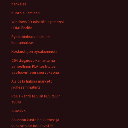
hankalaa
Kuorolaulaminen
Windows 3D-näyttötila pimensi
HDMI-lähdön
Pysäköintisovelluksen
kustannukset
Keskustojen pysäköinnistä
C64 diagnostiikan antama
virheellinen PLA testitulos
asetusvirheen seurauksena
Älä osta halpaa marketti
jauhesammutinta
RGBs -lähtö NES:iin NESRGB:n
avulla
A-Rokko
Asunnon kunto heikkenee ja
vuokrat vain nousevat?!?