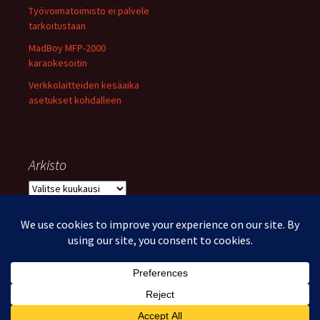
Työvoimatoimisto ei palvele
tarkoitustaan
MadBoy MFP-2000
karaokesoitin
Verkkolaitteiden kesäaika
asetukset kohdalleen
Arkisto
Arkisto
Voimanlähteenä WordPress