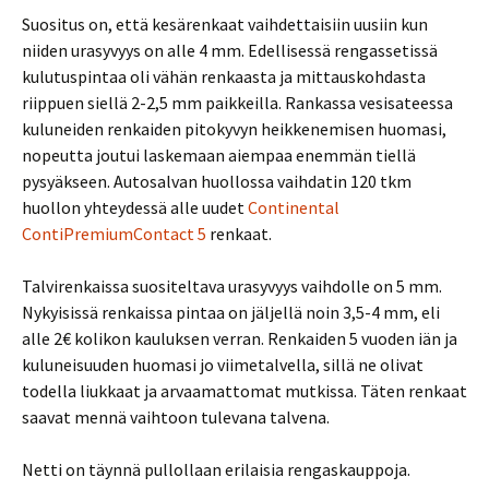
Suositus on, että kesärenkaat vaihdettaisiin uusiin kun
niiden urasyvyys on alle 4 mm. Edellisessä rengassetissä
kulutuspintaa oli vähän renkaasta ja mittauskohdasta
riippuen siellä 2-2,5 mm paikkeilla. Rankassa vesisateessa
kuluneiden renkaiden pitokyvyn heikkenemisen huomasi,
nopeutta joutui laskemaan aiempaa enemmän tiellä
pysyäkseen. Autosalvan huollossa vaihdatin 120 tkm
huollon yhteydessä alle uudet
Continental
ContiPremiumContact 5
renkaat.
Talvirenkaissa suositeltava urasyvyys vaihdolle on 5 mm.
Nykyisissä renkaissa pintaa on jäljellä noin 3,5-4 mm, eli
alle 2€ kolikon kauluksen verran. Renkaiden 5 vuoden iän ja
kuluneisuuden huomasi jo viimetalvella, sillä ne olivat
todella liukkaat ja arvaamattomat mutkissa. Täten renkaat
saavat mennä vaihtoon tulevana talvena.
Netti on täynnä pullollaan erilaisia rengaskauppoja.