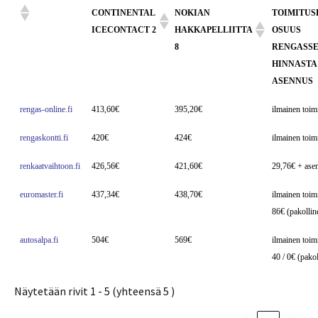
CONTINENTAL
NOKIAN
TOIMITUS
ICECONTACT 2
HAKKAPELLIITTA
OSUUS
8
RENGASSE
HINNASTA
ASENNUS
rengas-online.fi
413,60€
395,20€
ilmainen toim
rengaskontti.fi
420€
424€
ilmainen toim
renkaatvaihtoon.fi
426,56€
421,60€
29,76€ + ase
euromaster.fi
437,34€
438,70€
ilmainen toim
86€ (pakollin
autosalpa.fi
504€
569€
ilmainen toim
40 / 0€ (pako
Näytetään rivit 1 - 5 (yhteensä 5 )