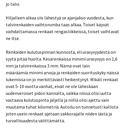
jo talvi.
Hiljalleen alkaa siis lähestyä se ajanjakso vuodesta, kun
talvirenkaiden vaihtorumba taas alkaa. Toiset käyvät
vaihdattamassa renkaat rengasliikkeissä, toiset vaihtavat
ne itse.
Renkaiden kulutuspinnan kunnosta, eli urasyvyydestä on
syytä pitää huolta. Kesärenkaissa minimi urasyvyys on 1,6
mm ja talvirenkaissa 3 mm. Nämä ovat lain
määräämiä minimi arvoja ja renkaiden suorituskyky näissä
lukemissa on jo merkittävästi heikentynyt. Mikäli renkaat
ovat 5-10 vuotta vanhat, eivät ne ole läheskään
uudenveroiset pidon kannalta, vaikka niissä olisi uutta
vastaava kulutuspinta jäljellä ja niillä olisi ajettu vain
muutama tuhat kilometriä. Autoilu on tunnetusti kallista
joten usein renkaat ajetaan sakkorajalle niiden iästä ja
turvallisuudesta välittämättä.