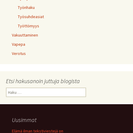
Työnhaku
Työsuhdeasiat
Työttömyys
Vakuuttaminen
Vapepa
Verotus
Etsi hakusanoin juttuja blogista
Haku:
Uusimmat
Elämä ilman tekstiviestejä on