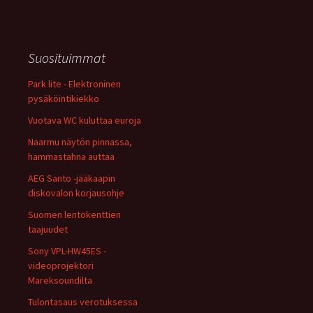
Suosituimmat
Park lite - Elektroninen
pysäköintikiekko
Vuotava WC kuluttaa euroja
Naarmu näytön pinnassa,
hammastahna auttaa
AEG Santo -jääkaapin
diskovalon korjausohje
Suomen lentokenttien
taajuudet
Sony VPL-HW45ES -
videoprojektori
Mareksoundilta
Tulontasaus verotuksessa