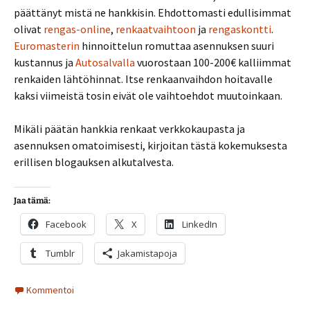
päättänyt mistä ne hankkisin. Ehdottomasti edullisimmat
olivat
rengas-online
,
renkaatvaihtoon
ja
rengaskontti
.
Euromasterin
hinnoittelun romuttaa asennuksen suuri
kustannus ja
Autosalvalla
vuorostaan 100-200€ kalliimmat
renkaiden lähtöhinnat. Itse renkaanvaihdon hoitavalle
kaksi viimeistä tosin eivät ole vaihtoehdot muutoinkaan.
Mikäli päätän hankkia renkaat verkkokaupasta ja
asennuksen omatoimisesti, kirjoitan tästä kokemuksesta
erillisen blogauksen alkutalvesta.
Jaa tämä:
Facebook
X
LinkedIn
Tumblr
Jakamistapoja
Kommentoi