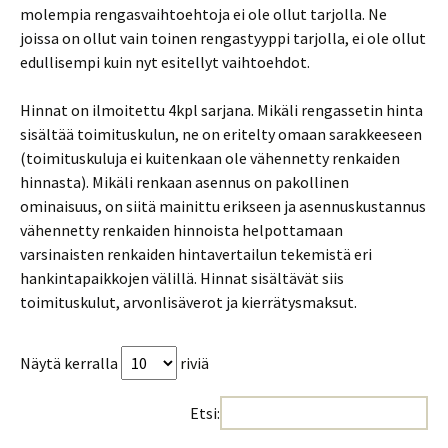
molempia rengasvaihtoehtoja ei ole ollut tarjolla. Ne
joissa on ollut vain toinen rengastyyppi tarjolla, ei ole ollut
edullisempi kuin nyt esitellyt vaihtoehdot.
Hinnat on ilmoitettu 4kpl sarjana. Mikäli rengassetin hinta
sisältää toimituskulun, ne on eritelty omaan sarakkeeseen
(toimituskuluja ei kuitenkaan ole vähennetty renkaiden
hinnasta). Mikäli renkaan asennus on pakollinen
ominaisuus, on siitä mainittu erikseen ja asennuskustannus
vähennetty renkaiden hinnoista helpottamaan
varsinaisten renkaiden hintavertailun tekemistä eri
hankintapaikkojen välillä. Hinnat sisältävät siis
toimituskulut, arvonlisäverot ja kierrätysmaksut.
Näytä kerralla
riviä
Etsi: