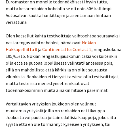
Euromaster on monelle todennäköisesti hyvin tuttu,
mutta kesärenkaiden kohdalla se oli noin 50€ kalliimpi
Autosalvan kautta hankittujen ja asentamaan hintaan
verrattuna.
Olen katsellut kahta testivoittaja vaihtoehtoa seuraavaksi
nastarengas vaihtoehdoksi, nämä ovat
Nokian
Hakkapelliitta 8
ja
Continental IceContact 2
, rengaskokona
195/65/15. Nokian rengashuijauskohun takia voi kuitenkin
olla että se putoaa lopullisessa valintatilanteessa pois,
sillä on mahdollista että kärkisija on ollut seurausta
vilunkista. Renkaiden ei tietysti tarvitse olla testivoittajat,
mutta testeissä menestyneet renkaat ovat
todennäköisimmin muita ainakin hitusen paremmat.
Vertailtavien yrityksien joukkoon olen valinnut
muutamia yrityksiä joilla on renkaiden nettikauppa.
Joukosta voi puuttua joitain edullisia kauppoja, joko siitä
syystä että en ole törmännyt kyseiseen yritykseen, tai