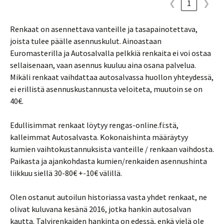
❮
1
❯
Renkaat on asennettava vanteille ja tasapainotettava,
joista tulee päälle asennuskulut. Ainoastaan
Euromasterilla ja Autosalvalla pelkkiä renkaita ei voi ostaa
sellaisenaan, vaan asennus kuuluu aina osana palvelua.
Mikäli renkaat vaihdattaa autosalvassa huollon yhteydessä,
ei erillistä asennuskustannusta veloiteta, muutoin se on
40€.
Edullisimmat renkaat löytyy rengas-online.fi:stä,
kalleimmat Autosalvasta. Kokonaishinta määräytyy
kumien vaihtokustannuksista vanteille / renkaan vaihdosta.
Paikasta ja ajankohdasta kumien/renkaiden asennushinta
liikkuu siellä 30-80€ +-10€ välillä.
Olen ostanut autoilun historiassa vasta yhdet renkaat, ne
olivat kuluvana kesänä 2016, jotka hankin autosalvan
kautta. Talvirenkaiden hankinta on edessä, enkä vielä ole