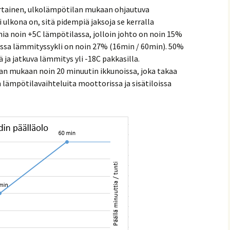
ertainen, ulkolämpötilan mukaan ohjautuva
ulkona on, sitä pidempiä jaksoja se kerralla
ia noin +5C lämpötilassa, jolloin johto on noin 15%
lassa lämmityssykli on noin 27% (16min / 60min). 50%
 ja jatkuva lämmitys yli -18C pakkasilla.
an mukaan noin 20 minuutin ikkunoissa, joka takaa
lämpötilavaihteluita moottorissa ja sisätiloissa