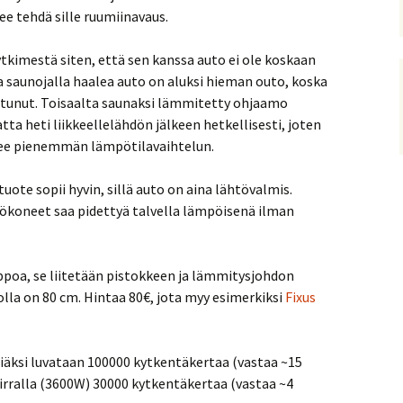
ee tehdä sille ruumiinavaus.
tkimestä siten, että sen kanssa auto ei ole koskaan
 saunojalla haalea auto on aluksi hieman outo, koska
tunut. Toisaalta saunaksi lämmitetty ohjaamo
ta heti liikkeellelähdön jälkeen hetkellisesti, joten
kee pienemmän lämpötilavaihtelun.
tuote sopii hyvin, sillä auto on aina lähtövalmis.
yökoneet saa pidettyä talvella lämpöisenä ilman
poa, se liitetään pistokkeen ja lämmitysjohdon
hdolla on 80 cm. Hintaa 80€, jota myy esimerkiksi
Fixus
niäksi luvataan 100000 kytkentäkertaa (vastaa ~15
irralla (3600W) 30000 kytkentäkertaa (vastaa ~4