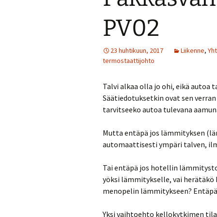
PV02
23 huhtikuun, 2017
Liikenne
,
Yh
termostaattijohto
Talvi alkaa olla jo ohi, eikä autoa
Säätiedotuksetkin ovat sen verran 
tarvitseeko autoa tulevana aamuna
Mutta entäpä jos lämmityksen (läm
automaattisesti ympäri talven, il
Tai entäpä jos hotellin lämmitysto
yöksi lämmitykselle, vai herätäk
menopelin lämmitykseen? Entäpä jos
Yksi vaihtoehto kellokytkimen tila