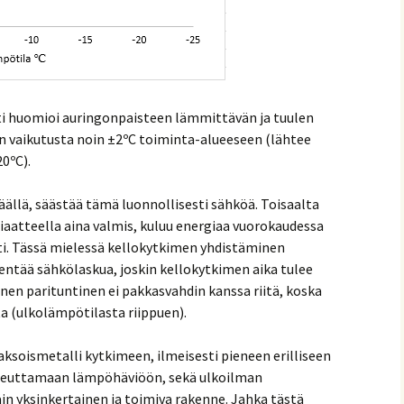
ti huomioi auringonpaisteen lämmittävän ja tuulen
n vaikutusta noin ±2ºC toiminta-alueeseen (lähtee
0ºC).
äällä, säästää tämä luonnollisesti sähköä. Toisaalta
iaatteella aina valmis, kuluu energiaa vuorokaudessa
ti. Tässä mielessä kellokytkimen yhdistäminen
entää sähkölaskua, joskin kellokytkimen aika tulee
linen parituntinen ei pakkasvahdin kanssa riitä, koska
a (ulkolämpötilasta riippuen).
ksoismetalli kytkimeen, ilmeisesti pieneen erilliseen
heuttamaan lämpöhäviöön, sekä ulkoilman
in yksinkertainen ja toimiva rakenne. Jahka tästä