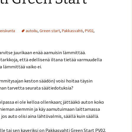
teiskunta
autoilu
,
Green start
,
Pakkasvahti
,
PV02
,
 tarvitse juurikaan enää aamuisin lämmittää.
tarkkoja, että edellisenä iltana tietää varmuudella
 lämmittää vaiko ei.
mitysajan keston säädön) voisi hoitaa täysin
man tarvetta seurata säätiedotuksia?
lpassa ei ole kelloa ollenkaan; jättääkö auton koko
ö hieman aiemmin ja käy aamutuimaan laittamassa
 auto olisi aina lähtövalmis, säällä kuin säällä.
lle tai sen kaveriksi on Pakkasvahti Green Start PV02.