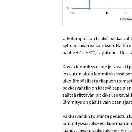
Ulkolämpötilan lisäksi pakkasvah
kylmentävän vaikutuksen. Näillä o
päälle +7…+3ºC, täysiteho -16…-2
Koska lämmitys ei ole jatkuvasti p
jos auton pitää lämmityksessä per
ulkolämpötilasta riippuen roimas
pakkasvahtiin on kätevä tapa pien
säätää riittävän pitkäksi, se taval
lämmitys on päällä vain osan ajast
Pakkasvahdin toiminta perustuu ka
lämmitysvastukseen, kuorman ai
jäähdyttävään vaikutukseen. Erittä