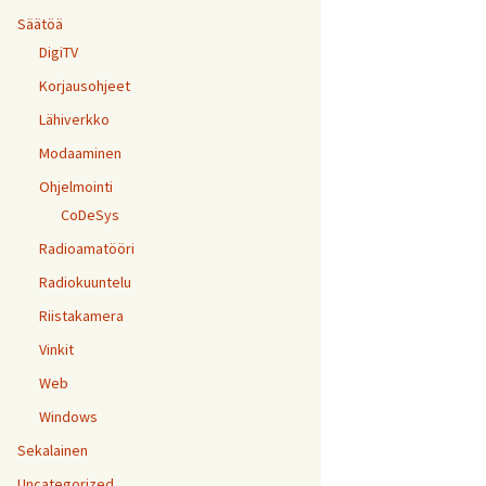
Säätöä
DigiTV
Korjausohjeet
Lähiverkko
Modaaminen
Ohjelmointi
CoDeSys
Radioamatööri
Radiokuuntelu
Riistakamera
Vinkit
Web
Windows
Sekalainen
Uncategorized