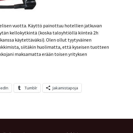
nelisen vuotta. Käyttö painottuu hotellien jatkuvan
tän kellokytkintä (koska taloyhtiöllä kiinteä 2h
 kanssa käytettäväksi). Olen ollut tyytyväinen
kkimista, siitäkin huolimatta, että kyseisen tuotteen
alkkojani maksamatta erään toisen yrityksen
kedIn
Tumblr
Jakamistapoja