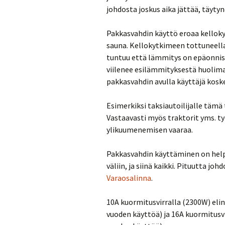
johdosta joskus aika jättää, täytyn
Pakkasvahdin käyttö eroaa kelloky
sauna. Kellokytkimeen tottuneella
tuntuu että lämmitys on epäonnis
viilenee esilämmityksestä huolimat
pakkasvahdin avulla käyttäjä kos
Esimerkiksi taksiautoilijalle tämä 
Vastaavasti myös traktorit yms. t
ylikuumenemisen vaaraa.
Pakkasvahdin käyttäminen on help
väliin, ja siinä kaikki. Pituutta jo
Varaosalinna
.
10A kuormitusvirralla (2300W) eli
vuoden käyttöä) ja 16A kuormitusv