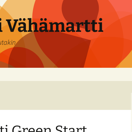
si Vähämartti
utakin
i Green Start