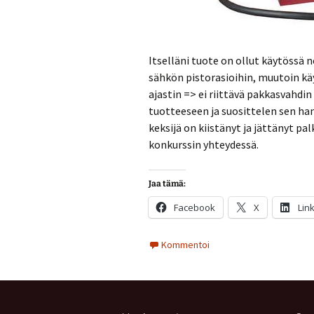
Itselläni tuote on ollut käytössä 
sähkön pistorasioihin, muutoin käy
ajastin => ei riittävä pakkasvahdin
tuotteeseen ja suosittelen sen han
keksijä on kiistänyt ja jättänyt p
konkurssin yhteydessä.
Jaa tämä:
Facebook
X
Lin
Kommentoi