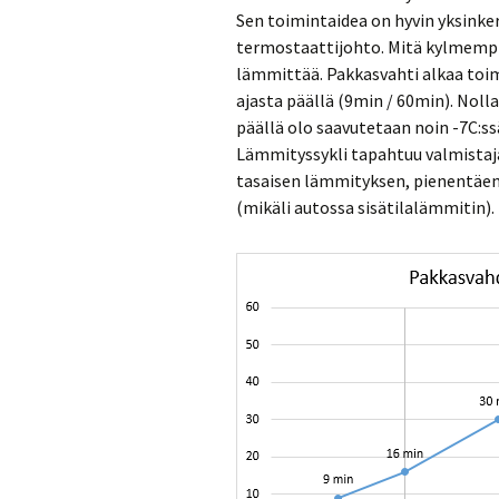
Sen toimintaidea on hyvin yksink
termostaattijohto. Mitä kylmempi 
lämmittää. Pakkasvahti alkaa toim
ajasta päällä (9min / 60min). Nol
päällä olo saavutetaan noin -7C:ssä
Lämmityssykli tapahtuu valmistaj
tasaisen lämmityksen, pienentäen 
(mikäli autossa sisätilalämmitin).