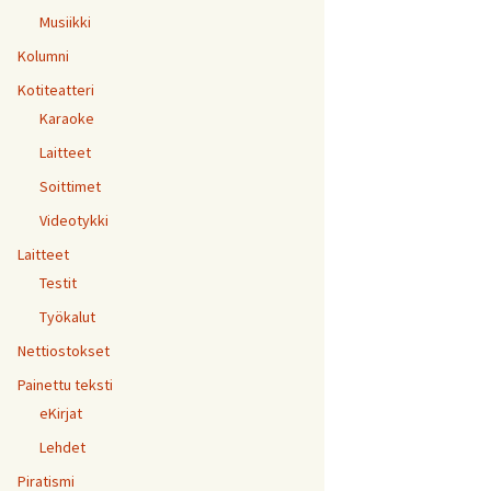
Musiikki
Kolumni
Kotiteatteri
Karaoke
Laitteet
Soittimet
Videotykki
Laitteet
Testit
Työkalut
Nettiostokset
Painettu teksti
eKirjat
Lehdet
Piratismi