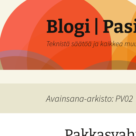
Siirry
sisältöön
Blogi | Pa
Teknistä säätöä ja kaikkea mu
Avainsana-arkisto: PV02
Pakkasvaht