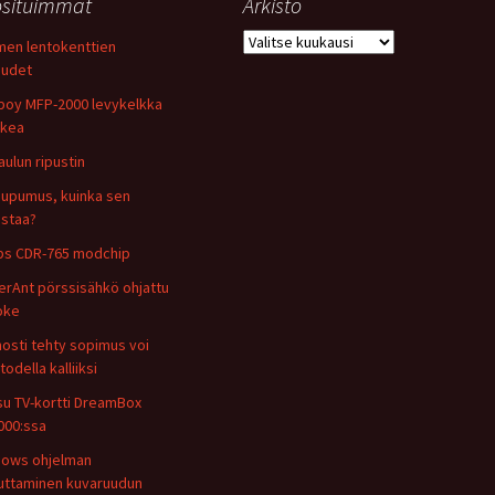
situimmat
Arkisto
Arkisto
en lentokenttien
uudet
oy MFP-2000 levykelkka
ukea
aulun ripustin
upumus, kuinka sen
istaa?
ips CDR-765 modchip
rAnt pörssisähkö ohjattu
oke
osti tehty sopimus voi
 todella kalliiksi
u TV-kortti DreamBox
00:ssa
ows ohjelman
uttaminen kuvaruudun