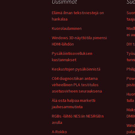
Uusimmat
Suo
Elämä ilman tekstiviestejä on
Suom
hankalaa
taaj
Kuorolaulaminen
Madb
ei a
Windows 3D-näyttötila pimensi
HDMI-lähdön
DIY t
Pysäköintisovelluksen
Työu
kustannukset
tunn
Keskustojen pysäköinnistä
Phil
C64 diagnostiikan antama
Powe
virheellinen PLA testitulos
pist
asetusvirheen seurauksena
Huon
Älä osta halpaa marketti
tulla
jauhesammutinta
Maks
RGBs -lähtö NES:iin NESRGB:n
DM80
avulla
Wind
A-Rokko
pala