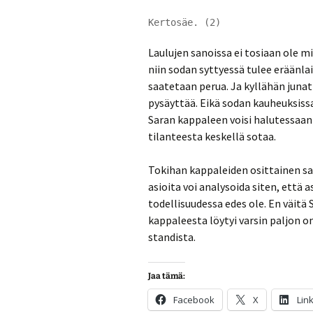
Kertosäe. (2)
Laulujen sanoissa ei tosiaan ole m
niin sodan syttyessä tulee eräänla
saatetaan perua. Ja kyllähän junat
pysäyttää. Eikä sodan kauheuksissa
Saran kappaleen voisi halutessaan 
tilanteesta keskellä sotaa.
Tokihan kappaleiden osittainen sa
asioita voi analysoida siten, että a
todellisuudessa edes ole. En väitä
kappaleesta löytyi varsin paljon 
standista.
Jaa tämä:
Facebook
X
Lin