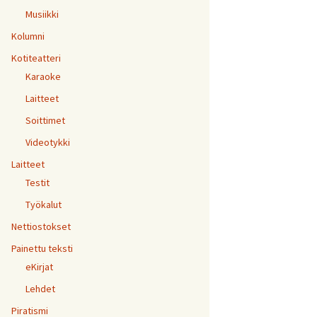
Musiikki
Kolumni
Kotiteatteri
Karaoke
Laitteet
Soittimet
Videotykki
Laitteet
Testit
Työkalut
Nettiostokset
Painettu teksti
eKirjat
Lehdet
Piratismi