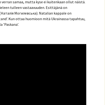
in verran samaa, mutta kyse ei kuitenkaan ollut näistä.
ieleen tulleen vastaavuuden. Esittäjänä on
 (Наталія Могилевська). Natalian kappale on
stand’. Kun ottaa huomioon mitä Ukrainassa tapahtuu,
la ’Paskana’.