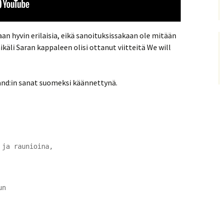
n hyvin erilaisia, eikä sanoituksissakaan ole mitään
käli Saran kappaleen olisi ottanut viitteitä We will
tand:in sanat suomeksi käännettynä.
 ja raunioina,
un
..