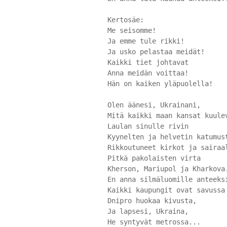
Kertosäe:
Me seisomme!
Ja emme tule rikki!
Ja usko pelastaa meidät!
Kaikki tiet johtavat
Anna meidän voittaa!
Hän on kaiken yläpuolella!
Olen äänesi, Ukrainani,
Mitä kaikki maan kansat kuule
Laulan sinulle rivin
Kyynelten ja helvetin katumus
Rikkoutuneet kirkot ja sairaa
Pitkä pakolaisten virta
Kherson, Mariupol ja Kharkova
En anna silmäluomille anteeks
Kaikki kaupungit ovat savussa
Dnipro huokaa kivusta,
Ja lapsesi, Ukraina,
He syntyvät metrossa...