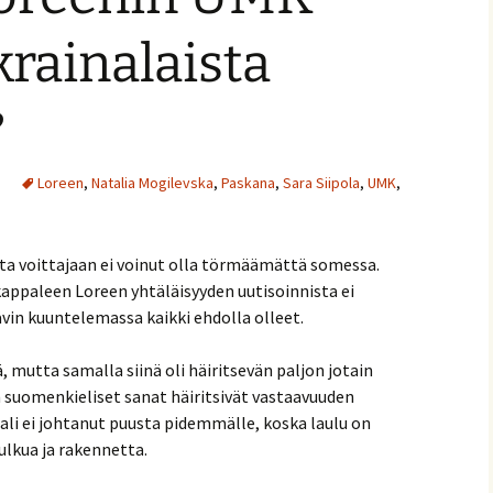
rainalaista
?
Loreen
,
Natalia Mogilevska
,
Paskana
,
Sara Siipola
,
UMK
,
ta voittajaan ei voinut olla törmäämättä somessa.
appaleen Loreen yhtäläisyyden uutisoinnista ei
ävin kuuntelemassa kaikki ehdolla olleet.
 mutta samalla siinä oli häiritsevän paljon jotain
n suomenkieliset sanat häiritsivät vastaavuuden
ali ei johtanut puusta pidemmälle, koska laulu on
lkua ja rakennetta.