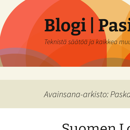
Siirry
sisältöön
Blogi | Pa
Teknistä säätöä ja kaikkea mu
Avainsana-arkisto: Pask
Suomen L