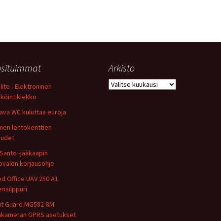
situimmat
Arkisto
Arkisto
lite - Elektroninen
köintikiekko
ava WC kuluttaa euroja
en lentokenttien
uudet
Santo -jääkaapin
ovalon korjausohje
ed Office UAV 250 A1
risilppuri
t Guard MG582-8M
takameran GPRS asetukset