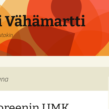
si Vähämartti
utakin
ana
oreenin UMK