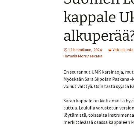
kappale Uk
alkuperää
12 helmikuun, 2024
Yhteiskunta
Наталія Могилевська
En seurannut UMK karsintoja, mut
Myöskään Sara Siipolan Paskana -k
voinut välttyä. Osin tästä syystä k
Saran kappale on kieltämättä hyvä,
tuttua. Laululla varustetun versio
löytämistä, toisaalta instrumenta
merkittävässä osassa kappaleen ku