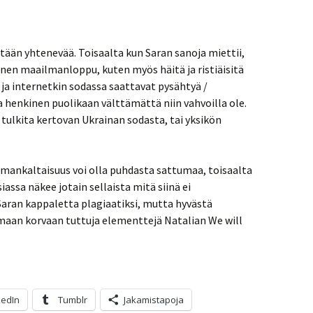
itään yhtenevää. Toisaalta kun Saran sanoja miettii,
inen maailmanloppu, kuten myös häitä ja ristiäisitä
 ja internetkin sodassa saattavat pysähtyä /
 henkinen puolikaan välttämättä niin vahvoilla ole.
tulkita kertovan Ukrainan sodasta, tai yksikön
mankaltaisuus voi olla puhdasta sattumaa, toisaalta
siassa näkee jotain sellaista mitä siinä ei
 Saran kappaletta plagiaatiksi, mutta hyvästä
omaan korvaan tuttuja elementtejä Natalian We will
kedIn
Tumblr
Jakamistapoja