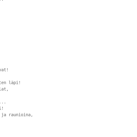
vat!
ten läpi!
lat,
...
i!
 ja raunioina,