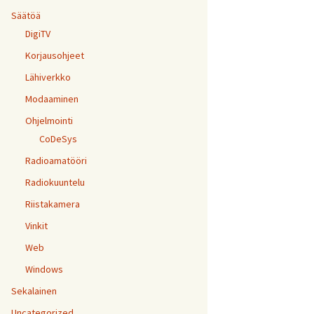
Säätöä
DigiTV
Korjausohjeet
Lähiverkko
Modaaminen
Ohjelmointi
CoDeSys
Radioamatööri
Radiokuuntelu
Riistakamera
Vinkit
Web
Windows
Sekalainen
Uncategorized