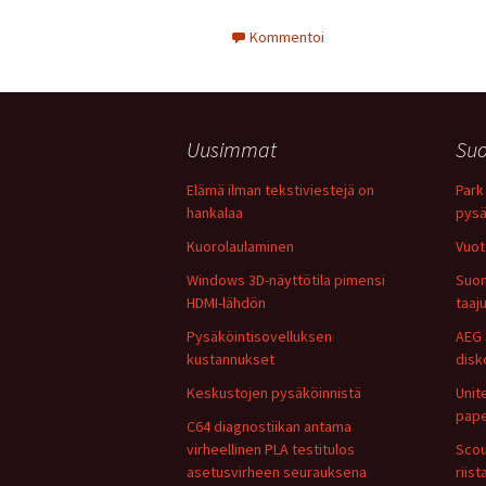
Kommentoi
Uusimmat
Suo
Elämä ilman tekstiviestejä on
Park 
hankalaa
pysä
Kuorolaulaminen
Vuot
Windows 3D-näyttötila pimensi
Suom
HDMI-lähdön
taaj
Pysäköintisovelluksen
AEG 
kustannukset
disk
Keskustojen pysäköinnistä
Unit
pape
C64 diagnostiikan antama
virheellinen PLA testitulos
Scou
asetusvirheen seurauksena
riis