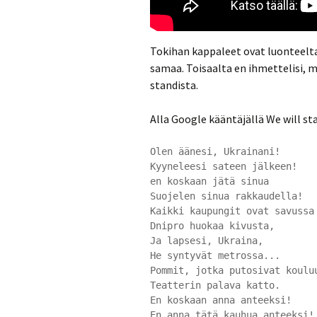
Tokihan kappaleet ovat luonteeltaa
samaa. Toisaalta en ihmettelisi, mi
standista.
Alla Google kääntäjällä We will s
Olen äänesi, Ukrainani!
Kyyneleesi sateen jälkeen!
en koskaan jätä sinua
Suojelen sinua rakkaudella!
Kaikki kaupungit ovat savussa
Dnipro huokaa kivusta,
Ja lapsesi, Ukraina,
He syntyvät metrossa...
Pommit, jotka putosivat koulu
Teatterin palava katto.
En koskaan anna anteeksi!
En anna tätä kauhua anteeksi!