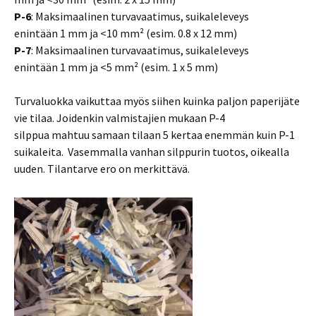
P-6
: Maksimaalinen turvavaatimus, suikaleleveys
enintään 1 mm ja <10 mm² (esim. 0.8 x 12 mm)
P-7
: Maksimaalinen turvavaatimus, suikaleleveys
enintään 1 mm ja <5 mm² (esim. 1 x 5 mm)
Turvaluokka vaikuttaa myös siihen kuinka paljon paperijäte
vie tilaa. Joidenkin valmistajien mukaan P-4
silppua mahtuu samaan tilaan 5 kertaa enemmän kuin P-1
suikaleita. Vasemmalla vanhan silppurin tuotos, oikealla
uuden. Tilantarve ero on merkittävä.