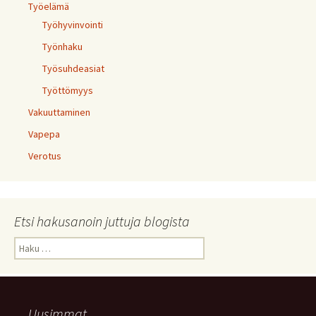
Työelämä
Työhyvinvointi
Työnhaku
Työsuhdeasiat
Työttömyys
Vakuuttaminen
Vapepa
Verotus
Etsi hakusanoin juttuja blogista
Haku:
Uusimmat