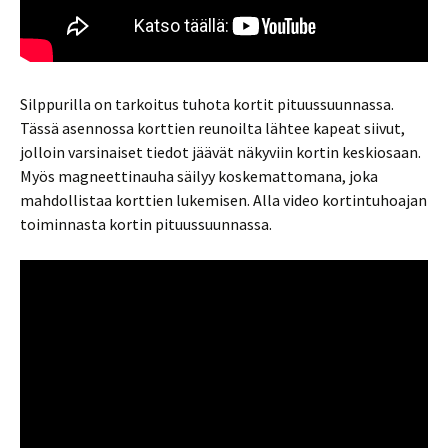
Silppurilla on tarkoitus tuhota kortit pituussuunnassa.
Tässä asennossa korttien reunoilta lähtee kapeat siivut,
jolloin varsinaiset tiedot jäävät näkyviin kortin keskiosaan.
Myös magneettinauha säilyy koskemattomana, joka
mahdollistaa korttien lukemisen. Alla video kortintuhoajan
toiminnasta kortin pituussuunnassa.