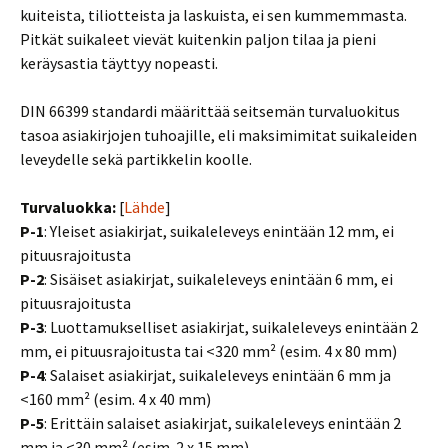
kuiteista, tiliotteista ja laskuista, ei sen kummemmasta.
Pitkät suikaleet vievät kuitenkin paljon tilaa ja pieni
keräysastia täyttyy nopeasti.
DIN 66399 standardi määrittää seitsemän turvaluokitus
tasoa asiakirjojen tuhoajille, eli maksimimitat suikaleiden
leveydelle sekä partikkelin koolle.
Turvaluokka:
[
Lähde
]
P-1
: Yleiset asiakirjat, suikaleleveys enintään 12 mm, ei
pituusrajoitusta
P-2
: Sisäiset asiakirjat, suikaleleveys enintään 6 mm, ei
pituusrajoitusta
P-3
: Luottamukselliset asiakirjat, suikaleleveys enintään 2
mm, ei pituusrajoitusta tai <320 mm² (esim. 4 x 80 mm)
P-4
: Salaiset asiakirjat, suikaleleveys enintään 6 mm ja
<160 mm² (esim. 4 x 40 mm)
P-5
: Erittäin salaiset asiakirjat, suikaleleveys enintään 2
mm ja <30 mm² (esim. 2 x 15 mm)