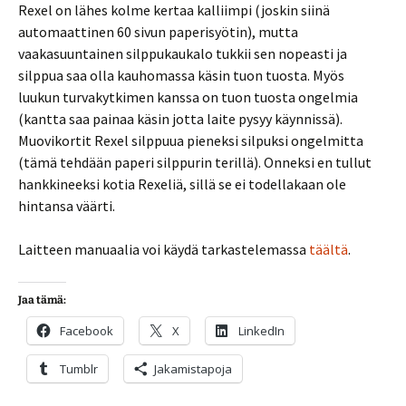
Rexel on lähes kolme kertaa kalliimpi (joskin siinä
automaattinen 60 sivun paperisyötin), mutta
vaakasuuntainen silppukaukalo tukkii sen nopeasti ja
silppua saa olla kauhomassa käsin tuon tuosta. Myös
luukun turvakytkimen kanssa on tuon tuosta ongelmia
(kantta saa painaa käsin jotta laite pysyy käynnissä).
Muovikortit Rexel silppuua pieneksi silpuksi ongelmitta
(tämä tehdään paperi silppurin terillä). Onneksi en tullut
hankkineeksi kotia Rexeliä, sillä se ei todellakaan ole
hintansa väärti.
Laitteen manuaalia voi käydä tarkastelemassa
täältä
.
Jaa tämä:
Facebook
X
LinkedIn
Tumblr
Jakamistapoja