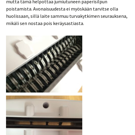
mutta tämä helpottaa jumiutuneen paperisilpun
poistamista. Avonaisuudesta ei myöskään tarvitse olla
huolissaan, sillä laite sammuu turvakytkimen seurauksena,
mikäli sen nostaa pois keräysastiasta.