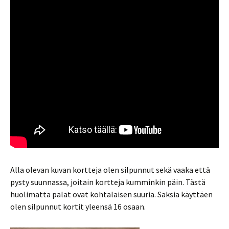
Alla olevan kuvan kortteja olen silpunnut sekä vaaka että
pysty suunnassa, joitain kortteja kumminkin päin. Tästä
huolimatta palat ovat kohtalaisen suuria. Saksia käyttäen
olen silpunnut kortit yleensä 16 osaan.