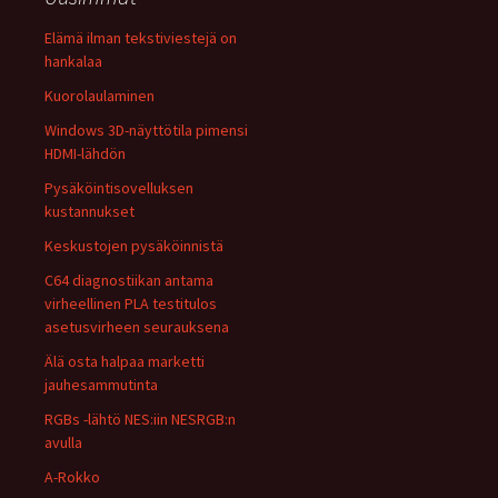
Elämä ilman tekstiviestejä on
hankalaa
Kuorolaulaminen
Windows 3D-näyttötila pimensi
HDMI-lähdön
Pysäköintisovelluksen
kustannukset
Keskustojen pysäköinnistä
C64 diagnostiikan antama
virheellinen PLA testitulos
asetusvirheen seurauksena
Älä osta halpaa marketti
jauhesammutinta
RGBs -lähtö NES:iin NESRGB:n
avulla
A-Rokko