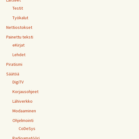
Laitteet
Testit
Työkalut
Nettiostokset
Painettu teksti
eKirjat
Lehdet
Piratismi
Säätöä
DigiTV
Korjausohjeet
Lähiverkko
Modaaminen
Ohjelmointi
CoDeSys
Radioamatööri