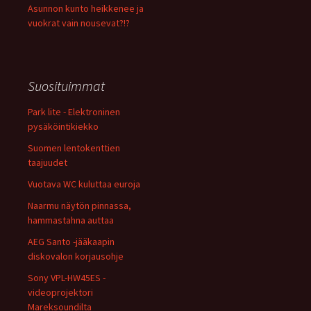
Asunnon kunto heikkenee ja
vuokrat vain nousevat?!?
Suosituimmat
Park lite - Elektroninen
pysäköintikiekko
Suomen lentokenttien
taajuudet
Vuotava WC kuluttaa euroja
Naarmu näytön pinnassa,
hammastahna auttaa
AEG Santo -jääkaapin
diskovalon korjausohje
Sony VPL-HW45ES -
videoprojektori
Mareksoundilta