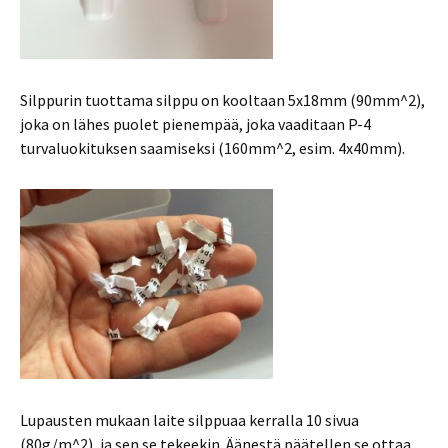
Silppurin tuottama silppu on kooltaan 5x18mm (90mm^2),
joka on lähes puolet pienempää, joka vaaditaan P-4
turvaluokituksen saamiseksi (160mm^2, esim. 4x40mm).
Lupausten mukaan laite silppuaa kerralla 10 sivua
(80g/m^2), ja sen se tekeekin. Äänestä päätellen se ottaa