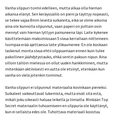
Vanha silppuri toimii edelleen, mutta alkaa olla hieman
aikansa elänyt. Sen keräyssäiliö on pieni ja täyttyy nopeasti,
se tekee vajaa 8mm leveitä suikaleita, eikä se viime aikoina
aina ole kunnolla silpunnut, vaan paperi on joiltain osin
mennyt vain hieman lyttyyn painuneena läpi. Laite kykenee
käsittelemään maksimissaan 5 sivua kerrallaan niitteineen.
Isompaa erää ajettaessa laite ylikuumenee. En ole koskaan
laskenut monta sivua ehtii silppuamaan ennen kuin tulee
pakollinen jäähdytystauko, ehkä sentin paksun nipun. Aina
silloin tällöin mielessä on ollut uuden hankkiminen, mutta
mitenkään aktiivisesti en uutta ole etsinyt, etenkään kun
vanha on vielä jotenkin toiminut.
Vanha silppuri ei silpunnut materiaalia kovinkaan pieneksi.
Suikaleet vaikeuttavat lukemista, mutta eivät sitä estä,
mikäli joku oikeasti haluaa leikellä ja liimailla. Minkään Top
Secret materiaalin tuhoamiseen en silppuria ole käyttänyt,
kun ei sellaista edes ole. Tuhottava materiaali koostuu