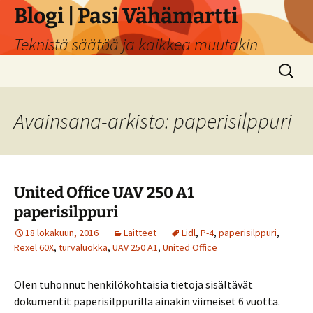
Siirry
Blogi | Pasi Vähämartti
sisältöön
Teknistä säätöä ja kaikkea muutakin
Haku:
Avainsana-arkisto: paperisilppuri
United Office UAV 250 A1
paperisilppuri
18 lokakuun, 2016
Laitteet
Lidl
,
P-4
,
paperisilppuri
,
Rexel 60X
,
turvaluokka
,
UAV 250 A1
,
United Office
Olen tuhonnut henkilökohtaisia tietoja sisältävät
dokumentit paperisilppurilla ainakin viimeiset 6 vuotta.