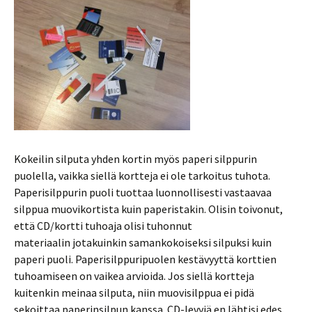
Kokeilin silputa yhden kortin myös paperi silppurin
puolella, vaikka siellä kortteja ei ole tarkoitus tuhota.
Paperisilppurin puoli tuottaa luonnollisesti vastaavaa
silppua muovikortista kuin paperistakin. Olisin toivonut,
että CD/kortti tuhoaja olisi tuhonnut
materiaalin jotakuinkin samankokoiseksi silpuksi kuin
paperi puoli. Paperisilppuripuolen kestävyyttä korttien
tuhoamiseen on vaikea arvioida. Jos siellä kortteja
kuitenkin meinaa silputa, niin muovisilppua ei pidä
sekoittaa paperinsilpun kanssa. CD-levyjä en lähtisi edes