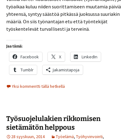
työaikaa kuluu niiden suorittamiseen muutamia päiviä
yhteensä, syntyy säästöä pitkässä juoksussa suuriakin
määriä. On siis työnantajan etu että työntekijät
työskentelevät turvallisesti ja terveinä.
Jaa tämä:
Facebook
X
LinkedIn
Tumblr
Jakamistapoja
Yksi kommentti tällä hetkellä
Työsuojelulakien rikkomisen
sietämätön helppous
28 syyskuun, 2014
Työelämä
,
Työhyvinvointi
,