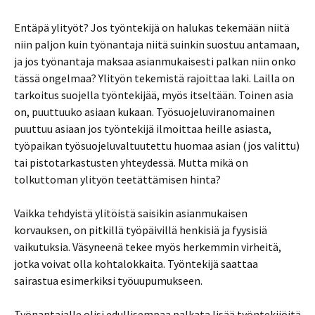
Entäpä ylityöt? Jos työntekijä on halukas tekemään niitä
niin paljon kuin työnantaja niitä suinkin suostuu antamaan,
ja jos työnantaja maksaa asianmukaisesti palkan niin onko
tässä ongelmaa? Ylityön tekemistä rajoittaa laki. Lailla on
tarkoitus suojella työntekijää, myös itseltään. Toinen asia
on, puuttuuko asiaan kukaan. Työsuojeluviranomainen
puuttuu asiaan jos työntekijä ilmoittaa heille asiasta,
työpaikan työsuojeluvaltuutettu huomaa asian (jos valittu)
tai pistotarkastusten yhteydessä. Mutta mikä on
tolkuttoman ylityön teetättämisen hinta?
Vaikka tehdyistä ylitöistä saisikin asianmukaisen
korvauksen, on pitkillä työpäivillä henkisiä ja fyysisiä
vaikutuksia. Väsyneenä tekee myös herkemmin virheitä,
jotka voivat olla kohtalokkaita. Työntekijä saattaa
sairastua esimerkiksi työuupumukseen.
Työnantajalle olisi edullisempaa palkata lisää työntekijöitä