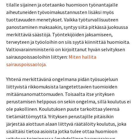
tilalle sijainen ja otetaanko huomioon työnantajalle
aiheutuneiden työvoimakustannusten lisäksi myös
tuottavuuden menetykset. Vaikka työturvallisuuteen
panostaminen maksaakin, syntyy siitä pitkässä juoksussa
merkittäviä säästöjä. Työntekijöiden jaksamiseen,
terveyteen ja työoloihin on siis syytä kiinnittää huomioita.
Valtiovarainministeriö on kirjoittanut hyvän selvityksen
sairauspoissaoloihin liittyen:
Miten hallita
sairauspoissaoloja
.
Yhtenä merkittävänä ongelmana pidän työsuojeluun
liittyvistä rikkomuksista langetettavien tuomioiden
mitäänsanomattomuuden. Toisaalta itse yrityksen
perustamisen helppous on sekin ongelma, sillä koulutus ei
ole pakollinen. Koulutuksen puute tarkoittaa yleensä
tietämättömyyttä. Yrityksen perustajille pitäisikin
järjestää aiottuun alaan liittyvä räätälöity koulutus, joka
sisältäisi tietoa asioista jotka tulee ottaa huomioon
yrityksen toiminnassa (mahdollinen luvanvaraisuus,