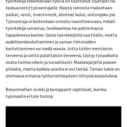
työntekijä tekemällään työllä on tuottanut (suorasti tai
epäsuorasti) työnantajalle. Näistä rahoista maksetaan
palkat, verot, investoinnit, kiinteät kulut, voitonjako jne.
Työnantaja ei kuitenkaan onnistu tavoitteessaan, mikäli
työntekijä sairastuu, loukkaantuu tai pahimmassa
tapauksessa kuolee. Uusia työntekijöitä saa tilalle, mutta
uudelleenkouluttaminen ja saman tietotaidon
kartuttaminen voi viedä vuosia. Jotta töihin mentäisiin
terveenä ja sieltä palattaisiin terveenä, täytyy työpaikalla
osata toimia oikein ja turvallisesti. Maalaisjärjellä pääsee
pitkälle, mutta kaikkia asioita ei voi tietää. Tämän takia on
olemassa erilaisia työturvallisuuteen liittyviä koulutuksia.
Biisonmafian Jorkki ja kumppanit näyttävät, kuinka
työmaalla ei tule toimia.