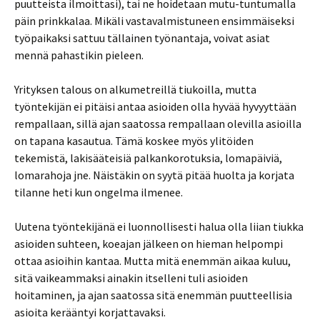
puutteista ilmoittasi), tai ne hoidetaan mutu-tuntumalla
päin prinkkalaa. Mikäli vastavalmistuneen ensimmäiseksi
työpaikaksi sattuu tällainen työnantaja, voivat asiat
mennä pahastikin pieleen.
Yrityksen talous on alkumetreillä tiukoilla, mutta
työntekijän ei pitäisi antaa asioiden olla hyvää hyvyyttään
rempallaan, sillä ajan saatossa rempallaan olevilla asioilla
on tapana kasautua. Tämä koskee myös ylitöiden
tekemistä, lakisääteisiä palkankorotuksia, lomapäiviä,
lomarahoja jne. Näistäkin on syytä pitää huolta ja korjata
tilanne heti kun ongelma ilmenee.
Uutena työntekijänä ei luonnollisesti halua olla liian tiukka
asioiden suhteen, koeajan jälkeen on hieman helpompi
ottaa asioihin kantaa. Mutta mitä enemmän aikaa kuluu,
sitä vaikeammaksi ainakin itselleni tuli asioiden
hoitaminen, ja ajan saatossa sitä enemmän puutteellisia
asioita kerääntyi korjattavaksi.