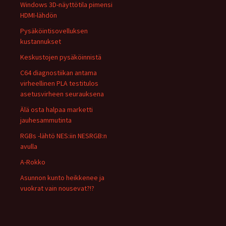
Windows 3D-näyttötila pimensi
HDMI-lähdön
Pysäköintisovelluksen
kustannukset
Keskustojen pysäköinnistä
C64 diagnostiikan antama
virheellinen PLA testitulos
asetusvirheen seurauksena
Älä osta halpaa marketti
jauhesammutinta
RGBs -lähtö NES:iin NESRGB:n
avulla
A-Rokko
Asunnon kunto heikkenee ja
vuokrat vain nousevat?!?