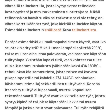
vihreällä telinekortilla, josta löytyy tietoa telineiden
kestävyydestä ja mm. tarkastuksen suorittajasta. Mikäli
telineissä on havaittu vika tai tarkastusta ei ole tehty, on
vihreä kortti käännettynä, joka kieltää telineiden käytön.
Esimerkki telinekortin
sisällöstä
. Kuva
telinekortista
.
Entäpä esimerkiski kuumailmapuhaltimen käyttö, vaatiiko
se jotakin erityistä? Mikäli ilman lämpötila ylittää 200°C,
tai se muuten aiheuttaa palovaaran, vaditaan sen käyttöön
tulityölupa. Yksistään lupa ei riitä, vaan kohteesssa tulee
olla alkusammutuskalusto (vähintään kaksi 43A 183BC -
teholuokan käsisammutinta, joista toisen voi korvata
pikapalopostilla tai kahdella 27A 144BC-teholuokan
käsisammuttimella) sekä erillinen tulityövahti. Kotona
itsetehty tulityö ei lupaa vaadi, mutta ukopuolisen
tekemänä vaatii. Tulityötä ovat kaikki sellaiset työt, joista
syntyy kipinöitä tai joissa käytetään liekkiä tai muuta
lämpöä ja jotka aiheuttavat palovaaraa. Tulityön tekijältä