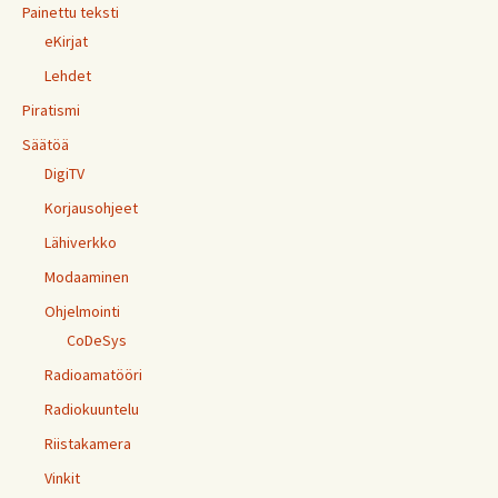
Painettu teksti
eKirjat
Lehdet
Piratismi
Säätöä
DigiTV
Korjausohjeet
Lähiverkko
Modaaminen
Ohjelmointi
CoDeSys
Radioamatööri
Radiokuuntelu
Riistakamera
Vinkit