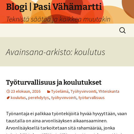
Siirry
Blogi | Pasi Vähämartti
sisältöön
Teknistä säätöä ja kaikkea muutakin
Haku:
Avainsana-arkisto: koulutus
Työturvallisuus ja koulutukset
23 elokuun, 2016
Työelämä
,
Työhyvinvointi
,
Yhteiskunta
koulutus
,
perehdytys
,
työhyvinvointi
,
työturvallisuus
Työnantaja ei palkkaa työntekijöitä hyvää hyvyyttään, vaan
taustalla on aina arvonlisäyksen aikaansaaminen.
Arvonlisäyksellä tarkoitetaan sitä rahamäärää, jonka