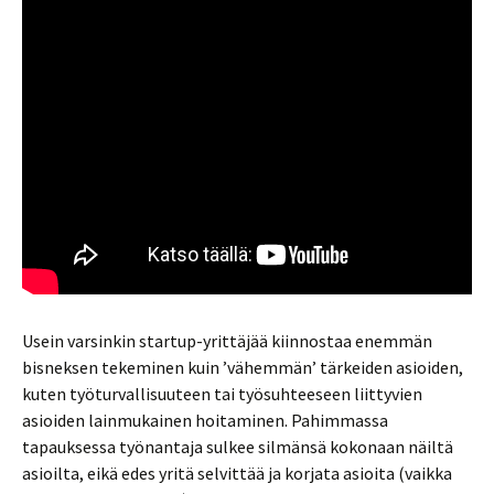
Usein varsinkin startup-yrittäjää kiinnostaa enemmän
bisneksen tekeminen kuin ’vähemmän’ tärkeiden asioiden,
kuten työturvallisuuteen tai työsuhteeseen liittyvien
asioiden lainmukainen hoitaminen. Pahimmassa
tapauksessa työnantaja sulkee silmänsä kokonaan näiltä
asioilta, eikä edes yritä selvittää ja korjata asioita (vaikka