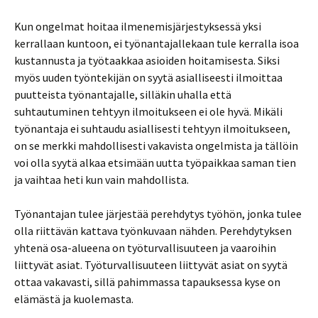
Kun ongelmat hoitaa ilmenemisjärjestyksessä yksi
kerrallaan kuntoon, ei työnantajallekaan tule kerralla isoa
kustannusta ja työtaakkaa asioiden hoitamisesta. Siksi
myös uuden työntekijän on syytä asialliseesti ilmoittaa
puutteista työnantajalle, silläkin uhalla että
suhtautuminen tehtyyn ilmoitukseen ei ole hyvä. Mikäli
työnantaja ei suhtaudu asiallisesti tehtyyn ilmoitukseen,
on se merkki mahdollisesti vakavista ongelmista ja tällöin
voi olla syytä alkaa etsimään uutta työpaikkaa saman tien
ja vaihtaa heti kun vain mahdollista.
Työnantajan tulee järjestää perehdytys työhön, jonka tulee
olla riittävän kattava työnkuvaan nähden. Perehdytyksen
yhtenä osa-alueena on työturvallisuuteen ja vaaroihin
liittyvät asiat. Työturvallisuuteen liittyvät asiat on syytä
ottaa vakavasti, sillä pahimmassa tapauksessa kyse on
elämästä ja kuolemasta.