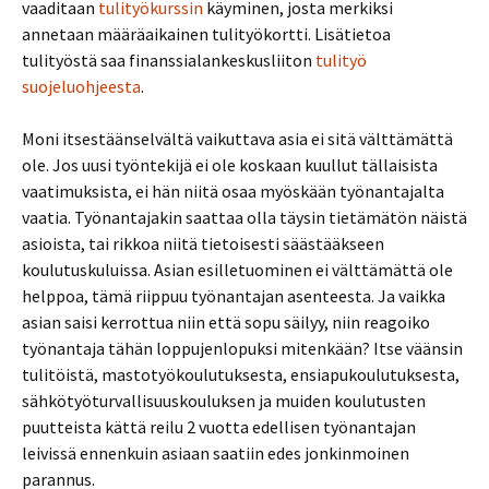
vaaditaan
tulityökurssin
käyminen, josta merkiksi
annetaan määräaikainen tulityökortti. Lisätietoa
tulityöstä saa finanssialankeskusliiton
tulityö
suojeluohjeesta
.
Moni itsestäänselvältä vaikuttava asia ei sitä välttämättä
ole. Jos uusi työntekijä ei ole koskaan kuullut tällaisista
vaatimuksista, ei hän niitä osaa myöskään työnantajalta
vaatia. Työnantajakin saattaa olla täysin tietämätön näistä
asioista, tai rikkoa niitä tietoisesti säästääkseen
koulutuskuluissa. Asian esilletuominen ei välttämättä ole
helppoa, tämä riippuu työnantajan asenteesta. Ja vaikka
asian saisi kerrottua niin että sopu säilyy, niin reagoiko
työnantaja tähän loppujenlopuksi mitenkään? Itse väänsin
tulitöistä, mastotyökoulutuksesta, ensiapukoulutuksesta,
sähkötyöturvallisuuskouluksen ja muiden koulutusten
puutteista kättä reilu 2 vuotta edellisen työnantajan
leivissä ennenkuin asiaan saatiin edes jonkinmoinen
parannus.