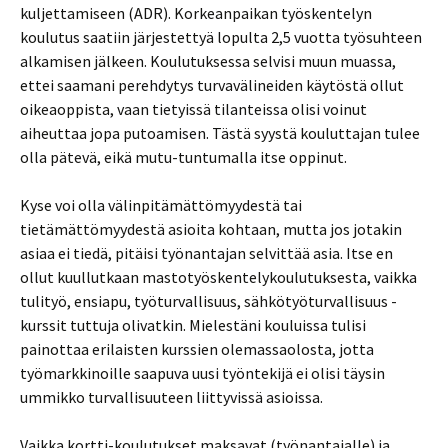
kuljettamiseen (ADR). Korkeanpaikan työskentelyn
koulutus saatiin järjestettyä lopulta 2,5 vuotta työsuhteen
alkamisen jälkeen. Koulutuksessa selvisi muun muassa,
ettei saamani perehdytys turvavälineiden käytöstä ollut
oikeaoppista, vaan tietyissä tilanteissa olisi voinut
aiheuttaa jopa putoamisen. Tästä syystä kouluttajan tulee
olla pätevä, eikä mutu-tuntumalla itse oppinut.
Kyse voi olla välinpitämättömyydestä tai
tietämättömyydestä asioita kohtaan, mutta jos jotakin
asiaa ei tiedä, pitäisi työnantajan selvittää asia. Itse en
ollut kuullutkaan mastotyöskentelykoulutuksesta, vaikka
tulityö, ensiapu, työturvallisuus, sähkötyöturvallisuus -
kurssit tuttuja olivatkin. Mielestäni kouluissa tulisi
painottaa erilaisten kurssien olemassaolosta, jotta
työmarkkinoille saapuva uusi työntekijä ei olisi täysin
ummikko turvallisuuteen liittyvissä asioissa.
Vaikka kortti-koulutukset maksavat (työnantajalle) ja