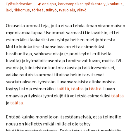
Työsuhdeasiat
ensiapu
,
korkeanpaikan työskentely
,
koulutus
,
laki
,
rikkomus
,
törkeä
,
tulityö
,
tysuojelu
,
ylityö
On useita ammatteja, joita ei saa tehdä ilman viranomaisen
myöntämää lupaa. Useimmat varmasti tietävätkin, ettei
esimerkiksi lääkäriksi voi ryhtyä hetken mielijohteesta.
Mutta kuinka itsestäänselvää on että esimerkiksi
hissihuoltaja, sähköasentaja (+jänniteytöt erillisellä
luvalla) ja kylmälaiteasentaja tarvitsevat luvan, mutta LVI-
asentaja, kiinteistön kuntotarkastaja tai kirvesmies ei,
vaikka rautaista ammattitaitoa hekin tarvitsevat
suoriutuakseen työstään. Luvanvaraisista elinkeinoista
löytyy listoja esimerkiksi
täältä
,
täältä
ja
täältä
. Luvan
omaavia yrityksiä/työntekijöitä voi etsiä esimerkiksi
täältä
ja
täältä
.
Entäpä kuinka monelle on itsestäänselvää, että telineille
nousu on kielletty mikäli niille ei ole tehty
käyttöönottotarkastusta. Tarkistetut telineet merkitään