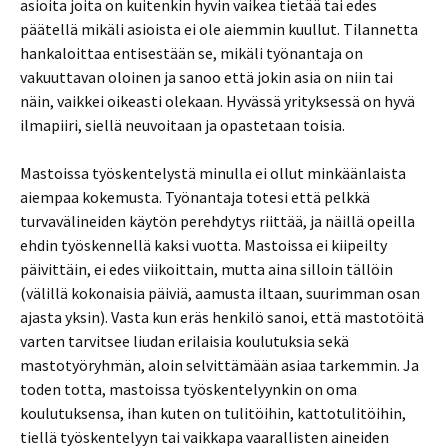
asioita joita on kuitenkin hyvin vaikea tietää tai edes
päätellä mikäli asioista ei ole aiemmin kuullut. Tilannetta
hankaloittaa entisestään se, mikäli työnantaja on
vakuuttavan oloinen ja sanoo että jokin asia on niin tai
näin, vaikkei oikeasti olekaan. Hyvässä yrityksessä on hyvä
ilmapiiri, siellä neuvoitaan ja opastetaan toisia.
Mastoissa työskentelystä minulla ei ollut minkäänlaista
aiempaa kokemusta. Työnantaja totesi että pelkkä
turvavälineiden käytön perehdytys riittää, ja näillä opeilla
ehdin työskennellä kaksi vuotta. Mastoissa ei kiipeilty
päivittäin, ei edes viikoittain, mutta aina silloin tällöin
(välillä kokonaisia päiviä, aamusta iltaan, suurimman osan
ajasta yksin). Vasta kun eräs henkilö sanoi, että mastotöitä
varten tarvitsee liudan erilaisia koulutuksia sekä
mastotyöryhmän, aloin selvittämään asiaa tarkemmin. Ja
toden totta, mastoissa työskentelyynkin on oma
koulutuksensa, ihan kuten on tulitöihin, kattotulitöihin,
tiellä työskentelyyn tai vaikkapa vaarallisten aineiden