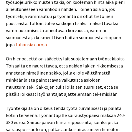
työsuojelurikkomusten takia, on kuoleman hinta aika pieni
aiheutuneeseen vahinkoon nähden. Toinen asia on, jos
työntekijä vammautuu ja työnanta on ollut tietoinen
puutteista. Tällöin tulee sakkojen lisäksi maksettavaksi
vammautumisesta aiheutuvaa korvausta, vamman
suuruudesta ja kosmeettisen haitan suuruudesta riippuen
jopa
tuhansia euroja
.
On hienoa, että on säädetty lait suojelemaan työntekijöitä.
Toisaalta on naurettavaa, että näiden lakien rikkomisesta
annetaan nimellinen sakko, jolla ei ole välttämättä
minkäänlaista painostavaa vaikutusta asioiden
muuttumiseki. Sakkojen tulisi olla sen suuruiset, että se
pistäisi oikeasti työnantajat ajattelemaan tekemisiään.
Työntekijällä on oikeus tehdä työtä turvallisesti ja palata
kotiin terveenä. Työnantajalle sairaustyöpäivä maksaa 240-
380 euroa. Sairauspäivän hinta riippuu siitä, kuinka pitkä
sairauspoissaolo on, palkataanko sairastuneen henkilön