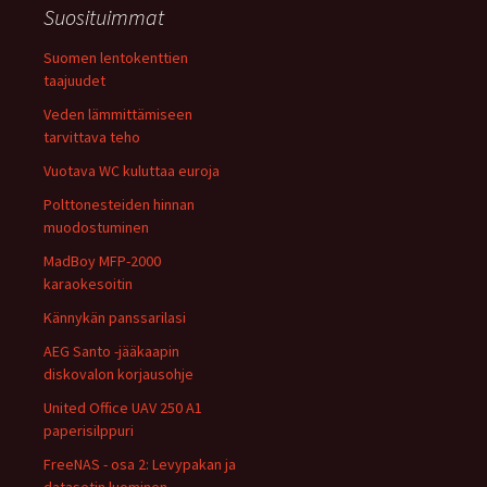
Suosituimmat
Suomen lentokenttien
taajuudet
Veden lämmittämiseen
tarvittava teho
Vuotava WC kuluttaa euroja
Polttonesteiden hinnan
muodostuminen
MadBoy MFP-2000
karaokesoitin
Kännykän panssarilasi
AEG Santo -jääkaapin
diskovalon korjausohje
United Office UAV 250 A1
paperisilppuri
FreeNAS - osa 2: Levypakan ja