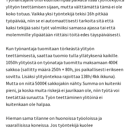
ylityön teettämisen sijaan, mutta välttämättä tämä ei ole
koko totuus. Vaikka yksi työntekijä tekisi 16h pitkää
työpäivää, niin se ei automaattisesti tarkoita sitä että
kaksi tekijää saisi työt valmiiksi samassa ajassa tai että
molemmille ylipäätään riittäisi töitä edes täyspäiväisesti.
Kun työnantaja tuomitaan törkeästä ylityön
teettämisestä, saattaa tuomio tulla yllätyksenä kaikille.
1050h ylityöstä on työnataja tuomittu maksamaan 400€
sakkoa (sallitty määrä 250h + 80h, jos paikallisesti erikseen
sovittu. Lisäksi ylityöntekoa rajoittaa 138h/4kk ikkuna).
Mutta on niitä 5000€ sakkojakin nähty. Summa on kuitenki
pieni, ja koska muita riskejä ei juurikaan ole, niin työtä voi
teetättää suruutta. Työn teettäminen ylitöinä ei
kuitenkaan ole halpaa.
Hieman sama tilanne on huonoissa työoloissa ja
vaarallisissa koneissa. Jos työntekijä kuolee