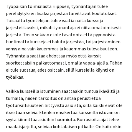
Työpaikan toimialasta riippuen, työnantajan tulee
perehdytyksen lisäksi järjestää tarvittavat koulutukset.
Toisaalta työntekijän tulee vaatia näitä kursseja
järjestettäväksi, mikäli työnantaja ei niitä omatoimisesti
järjestä. Tosin sekään ei ole tavatonta että pyynnöistä
huolimatta kursseja ei haluta järjestää, tai järjestäminen
venyy aina vain kauemmas ja kauemmas tulevaisuuteen.
Työnantaja saattaa ehdottaa myös että kurssit
suoritettaisiin palkattomasti, omalla vapaa-ajalla. Tähän
ei tule suostua, edes osittain, sillä kurssiella käynti on
työaikaa.
Vaikka kursseilla istuminen saattaakin tuntua ikävältä ja
turhalta, niiden tarkoitus on antaa perustietoa
työturvallisuuteen liittyvistä asioista, sillä kaikki eivät ole
itsestään selviä. Etenkin ensikertaa kursseilla istuvan on
syytä kiinnittää asioihin huomiota. Kun asioita ajattelee
maalaisjärjellä, selviää kohtalaisen pitkälle. On kuitenkin