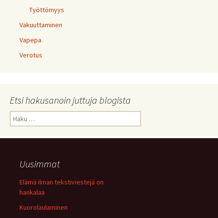
Työttömyys
Vakuuttaminen
Vapepa
Verotus
Etsi hakusanoin juttuja blogista
Haku:
Uusimmat
Elämä ilman tekstiviestejä on
hankalaa
Kuorolaulaminen