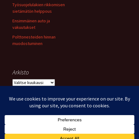
Työsuojelulakien rikkomisen
sietämätön helppous
Ensimmäinen auto ja
vakuutukset
Polttonesteiden hinnan
muodostuminen
Arkisto
Arkisto
Voimanlähteenä WordPress