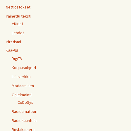
Nettiostokset
Painettu teksti
eKirjat
Lehdet
Piratismi
Säätöä
DigiTV
Korjausohjeet
Lähiverkko
Modaaminen
Ohjelmointi
CoDeSys
Radioamatööri
Radiokuuntelu
Riistakamera