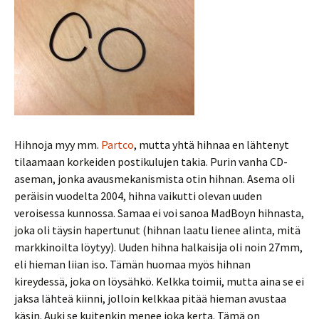
Hihnoja myy mm.
Partco
, mutta yhtä hihnaa en lähtenyt
tilaamaan korkeiden postikulujen takia. Purin vanha CD-
aseman, jonka avausmekanismista otin hihnan. Asema oli
peräisin vuodelta 2004, hihna vaikutti olevan uuden
veroisessa kunnossa. Samaa ei voi sanoa MadBoyn hihnasta,
joka oli täysin hapertunut (hihnan laatu lienee alinta, mitä
markkinoilta löytyy). Uuden hihna halkaisija oli noin 27mm,
eli hieman liian iso. Tämän huomaa myös hihnan
kireydessä, joka on löysähkö. Kelkka toimii, mutta aina se ei
jaksa lähteä kiinni, jolloin kelkkaa pitää hieman avustaa
käsin. Auki se kuitenkin menee joka kerta. Tämä on