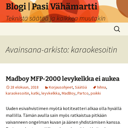
Siirry
Blogi | Pasi Vähämartti
sisältöön
Teknistä säätöä ja kaikkea muutakin
Haku:
Avainsana-arkisto: karaokesoitin
Madboy MFP-2000 levykelkka ei aukea
28 elokuun, 2018
Korjausohjeet
,
Säätöä
hihna
,
karaokesoitin
,
katki
,
leyvkelkka
,
MadBoy
,
Partco
,
poikki
Uuden esivahvistimen myötä kotiteatteri alkaa olla hyvällä
mallilla. Tämän avulla sain myös ratkaistua pitkään
vaivanneen ongelman kuvan ja äänen yhdistämisen kanssa.