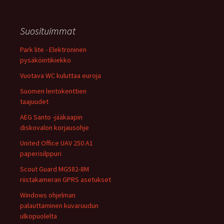
Suosituimmat
Park lite - Elektroninen
pysäköintikiekko
Vuotava WC kuluttaa euroja
Suomen lentokenttien
taajuudet
AEG Santo -jääkaapin
diskovalon korjausohje
United Office UAV 250 A1
paperisilppuri
Scout Guard MG582-8M
riistakameran GPRS asetukset
Windows ohjelman
palauttaminen kuvaruudun
ulkopuolelta