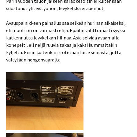
Parin vuoden tauon jälkeen karaokesoitin ei kuitenkaan
suostunut yhteistyöhön, levykelkka ei auennut.
Avauspainikkeen painallus saa selkeän hurinan aikaiseksi,
eli moottori on varmasti ehjä. Epäilin välittömästi syyksi
katkennutta levykelkan hihnaa. Asia selviää avaamalla
konepelti, eli neljä ruuvia takaa ja kaksi kummaltakin
kyljeltä. Ensin kuitenkin irrotetaan laite seinästä, jotta
vältytään hengenvaaralta.