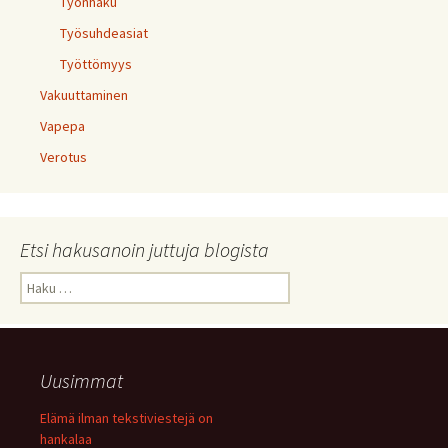
Työnhaku
Työsuhdeasiat
Työttömyys
Vakuuttaminen
Vapepa
Verotus
Etsi hakusanoin juttuja blogista
Haku:
Uusimmat
Elämä ilman tekstiviestejä on
hankalaa