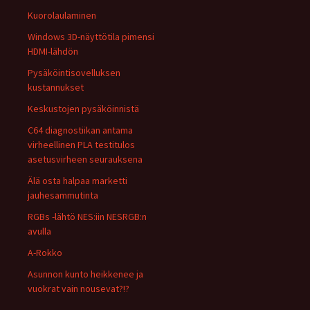
Kuorolaulaminen
Windows 3D-näyttötila pimensi
HDMI-lähdön
Pysäköintisovelluksen
kustannukset
Keskustojen pysäköinnistä
C64 diagnostiikan antama
virheellinen PLA testitulos
asetusvirheen seurauksena
Älä osta halpaa marketti
jauhesammutinta
RGBs -lähtö NES:iin NESRGB:n
avulla
A-Rokko
Asunnon kunto heikkenee ja
vuokrat vain nousevat?!?