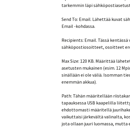
tarkemmin läpi sähköpostiasetust
Send To: Email. Lähettää kuvat sä
Email -kohdassa.
Recipients: Email. Tässä kentässä
sähköpostiosoitteet, osoitteet ero
Max Size: 120 KB. Määrittää lähet
asetusten mukainen (esim. 12 Mpix
sinällään ei ole väliä. Isomman t
enemmän akkua).
Path: Tähän määritellään riistaka
tapauksessa USB kaapelilla liitet
ehdottomasti määritellä juurihake
vaikuttaisi järkevältä valinalta, 
jota ollaan juuri luomassa, mutta e