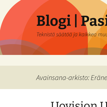
Siirry
sisältöön
Blogi | Pa
Teknistä säätöä ja kaikkea mu
Avainsana-arkisto: Eräne
Uovision