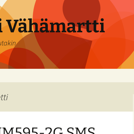
si Vähämartti
utakin
tti
 UM595-2G SMS