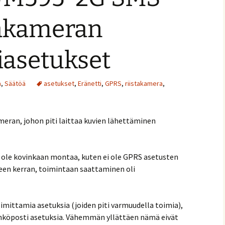
takameran
iasetukset
a
,
Säätöä
asetukset
,
Eränetti
,
GPRS
,
riistakamera
,
ameran, johon piti laittaa kuvien lähettäminen
 ole kovinkaan montaa, kuten ei ole GPRS asetusten
leen kerran, toimintaan saattaminen oli
oimittamia asetuksia (joiden piti varmuudella toimia),
ähköposti asetuksia. Vähemmän yllättäen nämä eivät