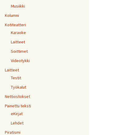
Musiikki
Kolumni
Kotiteatteri
Karaoke
Laitteet
Soittimet
Videotykki
Laitteet
Testit
Työkalut
Nettiostokset
Painettu teksti
eKirjat
Lehdet
Piratismi