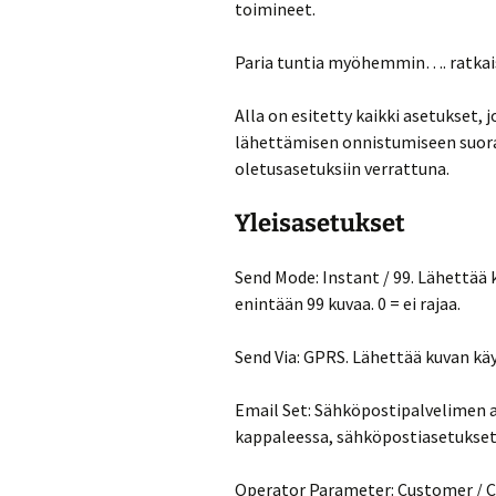
toimineet.
Paria tuntia myöhemmin…. ratkais
Alla on esitetty kaikki asetukset, j
lähettämisen onnistumiseen suoraa
oletusasetuksiin verrattuna.
Yleisasetukset
Send Mode: Instant / 99. Lähettää
enintään 99 kuvaa. 0 = ei rajaa.
Send Via: GPRS. Lähettää kuvan kä
Email Set: Sähköpostipalvelimen 
kappaleessa, sähköpostiasetukset
Operator Parameter: Customer / 