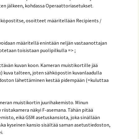
en jälkeen, kohdassa Operaattoriasetukset.
hköpostitse, osoitteet määritellään Recipients /
 voidaan määritellä enintään neljän vastaanottajan
tetaan toisistaan puolipilkulla => ;
ettävän kuvan koon. Kameran muistikortille jää
) kuva talteen, joten sähköpostin kuvanlaadulla
iedoston lähettäminen kestää pidempään (=kuluttaa
meran muistikortin juurihakemisto. Minun
ty riistakamera näkyi F-asemana. Tähän pitää
misto, eikä GSM asetuskansiota, joka sinällään
koska kyseinen kansio sisältää saman asetustiedoston,
i.