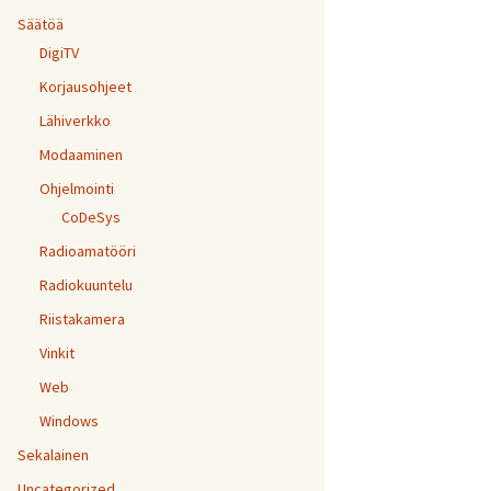
Säätöä
DigiTV
Korjausohjeet
Lähiverkko
Modaaminen
Ohjelmointi
CoDeSys
Radioamatööri
Radiokuuntelu
Riistakamera
Vinkit
Web
Windows
Sekalainen
Uncategorized