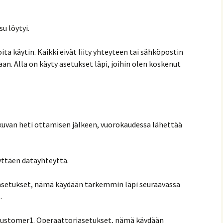
u löytyi.
oita käytin. Kaikki eivät liity yhteyteen tai sähköpostin
n. Alla on käyty asetukset läpi, joihin olen koskenut
 kuvan heti ottamisen jälkeen, vuorokaudessa lähettää
yttäen datayhteyttä.
asetukset, nämä käydään tarkemmin läpi seuraavassa
.
Customer1. Operaattoriasetukset, nämä käydään