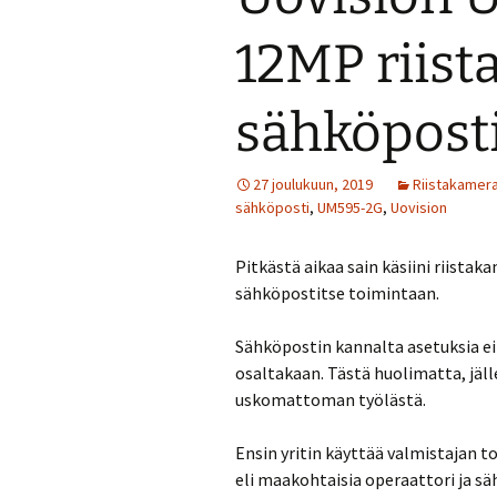
12MP riis
sähköpost
27 joulukuun, 2019
Riistakamer
sähköposti
,
UM595-2G
,
Uovision
Pitkästä aikaa sain käsiini riistak
sähköpostitse toimintaan.
Sähköpostin kannalta asetuksia ei
osaltakaan. Tästä huolimatta, jäl
uskomattoman työlästä.
Ensin yritin käyttää valmistajan t
eli maakohtaisia operaattori ja s