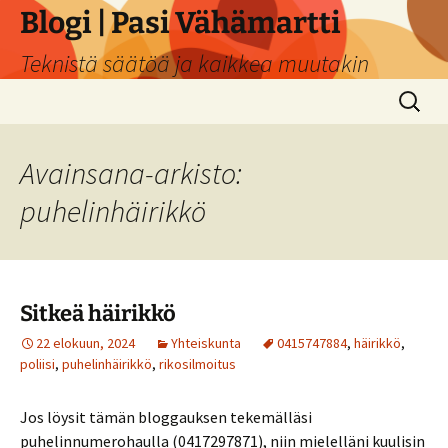
Siirry
Blogi | Pasi Vähämartti
sisältöön
Teknistä säätöä ja kaikkea muutakin
Haku:
Avainsana-arkisto:
puhelinhäirikkö
Sitkeä häirikkö
22 elokuun, 2024
Yhteiskunta
0415747884
,
häirikkö
,
poliisi
,
puhelinhäirikkö
,
rikosilmoitus
Jos löysit tämän bloggauksen tekemälläsi
puhelinnumerohaulla (0417297871), niin mielelläni kuulisin