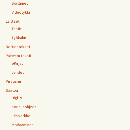
Soittimet
Videotykki
Laitteet
Testit
Työkalut
Nettiostokset
Painettu teksti
eKirjat
Lehdet
Piratismi
Säätöä
DigiTV
Korjausohjeet
Lähiverkko
Modaaminen