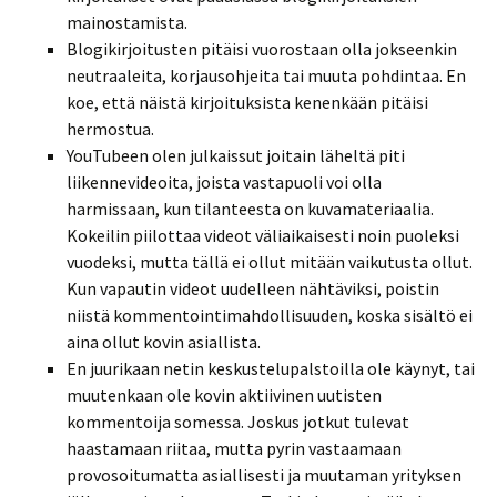
mainostamista.
Blogikirjoitusten pitäisi vuorostaan olla jokseenkin
neutraaleita, korjausohjeita tai muuta pohdintaa. En
koe, että näistä kirjoituksista kenenkään pitäisi
hermostua.
YouTubeen olen julkaissut joitain läheltä piti
liikennevideoita, joista vastapuoli voi olla
harmissaan, kun tilanteesta on kuvamateriaalia.
Kokeilin piilottaa videot väliaikaisesti noin puoleksi
vuodeksi, mutta tällä ei ollut mitään vaikutusta ollut.
Kun vapautin videot uudelleen nähtäviksi, poistin
niistä kommentointimahdollisuuden, koska sisältö ei
aina ollut kovin asiallista.
En juurikaan netin keskustelupalstoilla ole käynyt, tai
muutenkaan ole kovin aktiivinen uutisten
kommentoija somessa. Joskus jotkut tulevat
haastamaan riitaa, mutta pyrin vastaamaan
provosoitumatta asiallisesti ja muutaman yrityksen