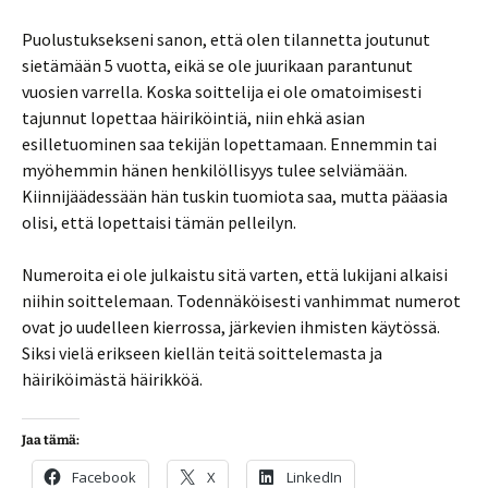
Puolustuksekseni sanon, että olen tilannetta joutunut
sietämään 5 vuotta, eikä se ole juurikaan parantunut
vuosien varrella. Koska soittelija ei ole omatoimisesti
tajunnut lopettaa häiriköintiä, niin ehkä asian
esilletuominen saa tekijän lopettamaan. Ennemmin tai
myöhemmin hänen henkilöllisyys tulee selviämään.
Kiinnijäädessään hän tuskin tuomiota saa, mutta pääasia
olisi, että lopettaisi tämän pelleilyn.
Numeroita ei ole julkaistu sitä varten, että lukijani alkaisi
niihin soittelemaan. Todennäköisesti vanhimmat numerot
ovat jo uudelleen kierrossa, järkevien ihmisten käytössä.
Siksi vielä erikseen kiellän teitä soittelemasta ja
häiriköimästä häirikköä.
Jaa tämä:
Facebook
X
LinkedIn