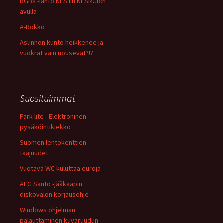
RGBs -lähtö NES:iin NESRGB:n
avulla
A-Rokko
Asunnon kunto heikkenee ja
vuokrat vain nousevat?!?
Suosituimmat
Park lite - Elektroninen
pysäköintikiekko
Suomen lentokenttien
taajuudet
Vuotava WC kuluttaa euroja
AEG Santo -jääkaapin
diskovalon korjausohje
Windows ohjelman
palauttaminen kuvaruudun