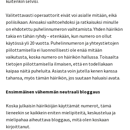
kuitenkin selvisi.
Valitettavasti operaattorit eivät voi asialle mitään, eikä
poliisikaan. Ainoaksi vaihtoehdoksi ja ratkaisuksi minulle
on ehdotettu puhelinnumeron vaihtamista. Yhden häirikön
takia en tähän ryhdy – etenkään, kun numero on ollut
käytössä yli 20 vuotta. Puhelinnumeron ja yhteystietojen
piilottamisella ei luonnollisesti ole enää mitään
vaikutusta, koska numero on häirikön hallussa. Toisaalta
tietojen piilottamisella ilmaisen, että en todellakaan
kaipaa näitä puheluita. Asiasta voin jutella kenen kanssa
tahansa, myös tämän häirikön, jos suutaan haluaisi avata.
Ensimmäinen vähemmän neutraali bloggaus
Koska julkaisin häiriköijän käyttämät numerot, tämä
lieneekin se kaikkein eniten mielipiteitä, keskustelua ja
mielipahaa aiheuttava bloggaus, mitä olen koskaan
kirjoittanut.