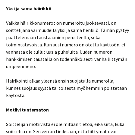
Yksi ja sama häirikkö
Vaikka häirikkönumerot on numeroitu juoksevasti, on
soittelijana varmuudella yksi ja sama henkilö. Tämän pystyy
päättelemään taustaäänien perusteella, sekä
toimintatavoista. Kun uusi numero on otettu käyttöön, ei
vanhasta ole tullut uusia puheluita. Uuden numeron
hankkimisen taustalla on todennäköisesti vanha liittymän
umpeenmeno.
Häiriköinti alkaa yleensä ensin suojatulla numerolla,
kunnes suojaus syystä tai toisesta myöhemmin poistetaan
käytöstä.
Motiivi tuntematon
Soittelijan motiivista ei ole mitään tietoa, eikä siitä, kuka
soittelija on. Sen verran tiedetään, että liittymät ovat