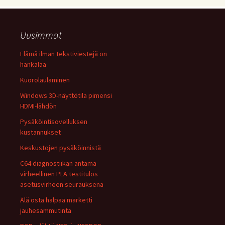
Uusimmat
Elämä ilman tekstiviestejä on
hankalaa
Kuorolaulaminen
Windows 3D-näyttötila pimensi
HDMI-lähdön
Pysäköintisovelluksen
kustannukset
Keskustojen pysäköinnistä
C64 diagnostiikan antama
virheellinen PLA testitulos
asetusvirheen seurauksena
Älä osta halpaa marketti
jauhesammutinta