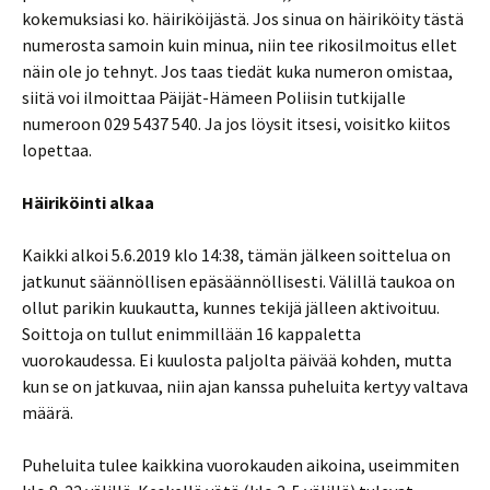
kokemuksiasi ko. häiriköijästä. Jos sinua on häiriköity tästä
numerosta samoin kuin minua, niin tee rikosilmoitus ellet
näin ole jo tehnyt. Jos taas tiedät kuka numeron omistaa,
siitä voi ilmoittaa Päijät-Hämeen Poliisin tutkijalle
numeroon 029 5437 540. Ja jos löysit itsesi, voisitko kiitos
lopettaa.
Häiriköinti alkaa
Kaikki alkoi 5.6.2019 klo 14:38, tämän jälkeen soittelua on
jatkunut säännöllisen epäsäännöllisesti. Välillä taukoa on
ollut parikin kuukautta, kunnes tekijä jälleen aktivoituu.
Soittoja on tullut enimmillään 16 kappaletta
vuorokaudessa. Ei kuulosta paljolta päivää kohden, mutta
kun se on jatkuvaa, niin ajan kanssa puheluita kertyy valtava
määrä.
Puheluita tulee kaikkina vuorokauden aikoina, useimmiten