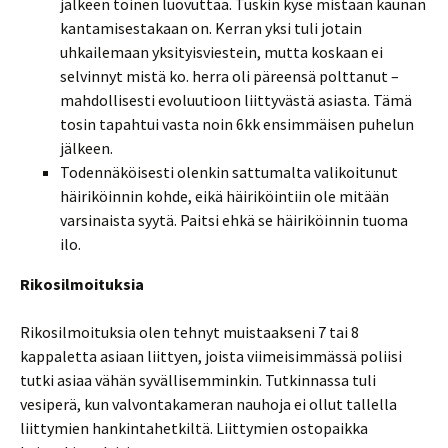
jälkeen toinen luovuttaa. Tuskin kyse mistään kaunan
kantamisestakaan on. Kerran yksi tuli jotain
uhkailemaan yksityisviestein, mutta koskaan ei
selvinnyt mistä ko. herra oli päreensä polttanut –
mahdollisesti evoluutioon liittyvästä asiasta. Tämä
tosin tapahtui vasta noin 6kk ensimmäisen puhelun
jälkeen.
Todennäköisesti olenkin sattumalta valikoitunut
häiriköinnin kohde, eikä häiriköintiin ole mitään
varsinaista syytä. Paitsi ehkä se häiriköinnin tuoma
ilo.
Rikosilmoituksia
Rikosilmoituksia olen tehnyt muistaakseni 7 tai 8
kappaletta asiaan liittyen, joista viimeisimmässä poliisi
tutki asiaa vähän syvällisemminkin. Tutkinnassa tuli
vesiperä, kun valvontakameran nauhoja ei ollut tallella
liittymien hankintahetkiltä. Liittymien ostopaikka