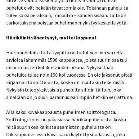
klo 8-22 välillä. Keskellä yötä (klo 3-5 välillä) tulevat
puhelut eivät nekään tavattomia ole. Toisinaan puheluita
tulee kaksi peräkkäin, minuutin – kahden sisään. Tällä on
tarkoituksena poistaa puhelimen mykistys keskellä yötä.
Häiriköinti vähentynyt, muttei loppunut
Häiriöpuheluita tältä tyypiltä on tullut vuosien varrella
arviolta lähemmäs 1500 kappaletta, joista suurin osa tuli
ensimmäisten kahden vuoden aikana. Nykyisellään
puheluita tulee noin 100 kpl vuodessa. En ole jaksanut pitää
kirjaa näistä soitteluista, koska on muutakin tekemistä.
Nykyisin tulee yksittäisiä puheluita silloin tällöin, joka
sinällään on jo suuri parannus pahimpiin hetkiin verrattuna.
Alla kaksi kuvakaappausta puhelimen soittologista.
Soittologi koostuu pääasiassa häirikköpuheluista, koska
niitä suurin osa kaikista saamistani puheluista on.
Oikeanpuoleisessa kuvassa on käytetty suodatusta, joka