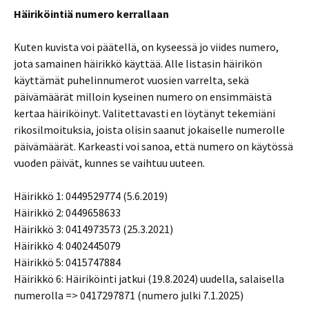
Häiriköintiä numero kerrallaan
Kuten kuvista voi päätellä, on kyseessä jo viides numero,
jota samainen häirikkö käyttää. Alle listasin häirikön
käyttämät puhelinnumerot vuosien varrelta, sekä
päivämäärät milloin kyseinen numero on ensimmäistä
kertaa häiriköinyt. Valitettavasti en löytänyt tekemiäni
rikosilmoituksia, joista olisin saanut jokaiselle numerolle
päivämäärät. Karkeasti voi sanoa, että numero on käytössä
vuoden päivät, kunnes se vaihtuu uuteen.
Häirikkö 1: 0449529774 (5.6.2019)
Häirikkö 2: 0449658633
Häirikkö 3: 0414973573 (25.3.2021)
Häirikkö 4: 0402445079
Häirikkö 5: 0415747884
Häirikkö 6: Häiriköinti jatkui (19.8.2024) uudella, salaisella
numerolla => 0417297871 (numero julki 7.1.2025)