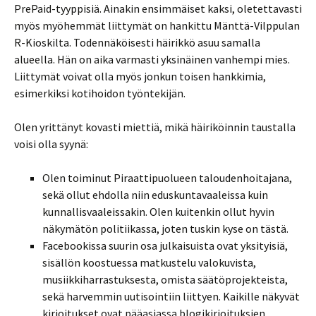
PrePaid-tyyppisiä. Ainakin ensimmäiset kaksi, oletettavasti
myös myöhemmät liittymät on hankittu Mänttä-Vilppulan
R-Kioskilta. Todennäköisesti häirikkö asuu samalla
alueella. Hän on aika varmasti yksinäinen vanhempi mies.
Liittymät voivat olla myös jonkun toisen hankkimia,
esimerkiksi kotihoidon työntekijän.
Olen yrittänyt kovasti miettiä, mikä häiriköinnin taustalla
voisi olla syynä:
Olen toiminut Piraattipuolueen taloudenhoitajana,
sekä ollut ehdolla niin eduskuntavaaleissa kuin
kunnallisvaaleissakin. Olen kuitenkin ollut hyvin
näkymätön politiikassa, joten tuskin kyse on tästä.
Facebookissa suurin osa julkaisuista ovat yksityisiä,
sisällön koostuessa matkustelu valokuvista,
musiikkiharrastuksesta, omista säätöprojekteista,
sekä harvemmin uutisointiin liittyen. Kaikille näkyvät
kirjoitukset ovat pääasiassa blogikirjoituksien