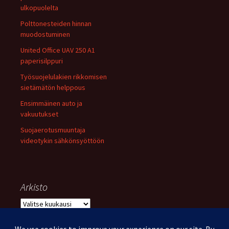
ulkopuolelta
Polttonesteiden hinnan
muodostuminen
United Office UAV 250 A1
paperisilppuri
Työsuojelulakien rikkomisen
sietämätön helppous
Ensimmäinen auto ja
vakuutukset
Suojaerotusmuuntaja
videotykin sähkönsyöttöön
Arkisto
Arkisto