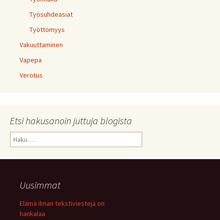
Työsuhdeasiat
Työttömyys
Vakuuttaminen
Vapepa
Verotus
Etsi hakusanoin juttuja blogista
Haku:
Uusimmat
Elämä ilman tekstiviestejä on
hankalaa