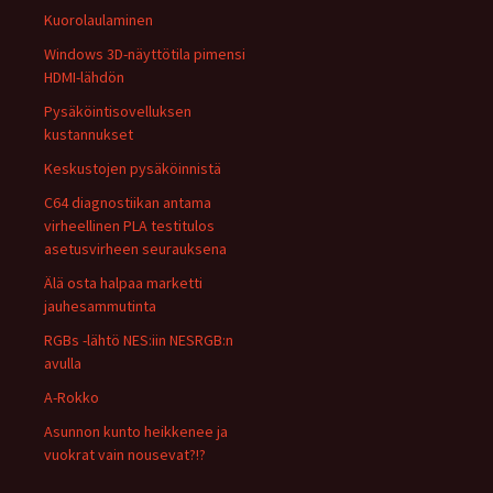
Kuorolaulaminen
Windows 3D-näyttötila pimensi
HDMI-lähdön
Pysäköintisovelluksen
kustannukset
Keskustojen pysäköinnistä
C64 diagnostiikan antama
virheellinen PLA testitulos
asetusvirheen seurauksena
Älä osta halpaa marketti
jauhesammutinta
RGBs -lähtö NES:iin NESRGB:n
avulla
A-Rokko
Asunnon kunto heikkenee ja
vuokrat vain nousevat?!?