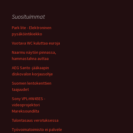
Suosituimmat
Park lite - Elektroninen
pysäköintikiekko
Vuotava WC kuluttaa euroja
Naarmu näytön pinnassa,
hammastahna auttaa
AEG Santo -jääkaapin
diskovalon korjausohje
Suomen lentokenttien
taajuudet
Sony VPL-HW45ES -
videoprojektori
Mareksoundilta
Tulontasaus verotuksessa
Työvoimatoimisto ei palvele