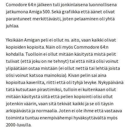
Comodore 64:n jälkeen tuli jonkinlaisena luonnollisena
jatkumona Amiga 500. Sekä grafiikka että äänet olivat
parantuneet merkittävästi, joten pelaaminen oli yhtä
juhlaa.
Yksikään Amigan peli ei ollut ns. aito, vaan kaikki olivat
kopioiden kopioita. Näin oli myös Commodore 64:n
kohdalla. Tuolloin ei ollut mitään käsitystä mistä pelit
tulivat (että joku on ne tehnyt) tai että niitä olisi voinut
ylipäätään ostaa mistään (ei ollut nettiä tai lehtiä joista
olisi voinut katsoa mainoksia). Kivan pelin sai aina
kopioitua kaverilta, riitti että oli tyhjä levyke. Nykypäivänä
tätä kutsutaan pirastimiksi, tulloin ei kuitenkaan ollut
mitään käsitystä siitä että pelien kopiointi olisi ollut
jotenkin väärin, vaan sitä tekivät kaikki ja se oli täysin
arkipäivästä ja normaalia. Joten ei ole ihme että vastaava
toiminta tuntuu enempivähempi hyväksyttävältä myös
2000-luvulla.