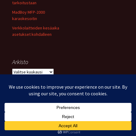
tarkoitustaan
MadBoy MFP-2000
karaokesoitin
Verkkolaitteiden kesäaika
asetukset kohdalleen
Arkisto
Arkisto
Voimanlähteenä WordPress