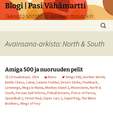
Siirry
Blogi | Pasi Vähämartti
sisältöön
Teknistä säätöä ja kaikkea muutakin
Haku:
Avainsana-arkisto: North & South
Amiga 500 ja nuoruuden pelit
19 maaliskuun, 2016
Retro
Amiga 500
,
Another World
,
Battle Chess
,
Cabal
,
Cannon Fodder
,
Desert Strike
,
Flashback
,
Lemmings
,
Mega lo Mania
,
Monkey Island 2
,
Moonstone
,
North &
South
,
Persian Gulf Inferno
,
Pinball Dreams
,
Prince of Persia
,
Speedball 2
,
Street Rod
,
Super Cars 2
,
Superfrog
,
The Blues
Brothers
,
Wings of Fury