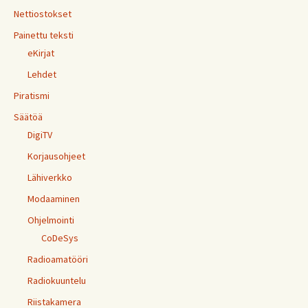
Nettiostokset
Painettu teksti
eKirjat
Lehdet
Piratismi
Säätöä
DigiTV
Korjausohjeet
Lähiverkko
Modaaminen
Ohjelmointi
CoDeSys
Radioamatööri
Radiokuuntelu
Riistakamera