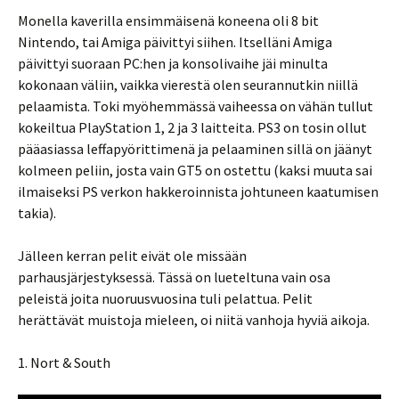
Monella kaverilla ensimmäisenä koneena oli 8 bit
Nintendo, tai Amiga päivittyi siihen. Itselläni Amiga
päivittyi suoraan PC:hen ja konsolivaihe jäi minulta
kokonaan väliin, vaikka vierestä olen seurannutkin niillä
pelaamista. Toki myöhemmässä vaiheessa on vähän tullut
kokeiltua PlayStation 1, 2 ja 3 laitteita. PS3 on tosin ollut
pääasiassa leffapyörittimenä ja pelaaminen sillä on jäänyt
kolmeen peliin, josta vain GT5 on ostettu (kaksi muuta sai
ilmaiseksi PS verkon hakkeroinnista johtuneen kaatumisen
takia).
Jälleen kerran pelit eivät ole missään
parhausjärjestyksessä. Tässä on lueteltuna vain osa
peleistä joita nuoruusvuosina tuli pelattua. Pelit
herättävät muistoja mieleen, oi niitä vanhoja hyviä aikoja.
1. Nort & South